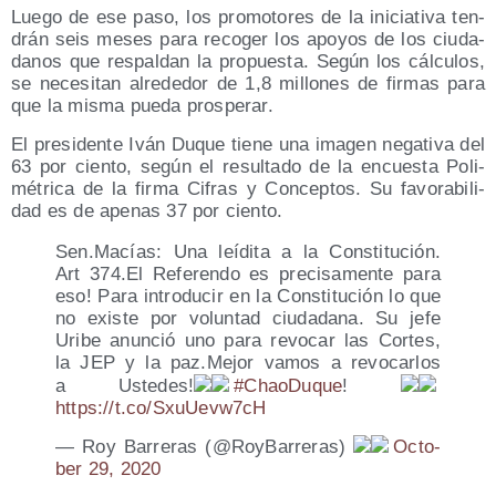
Lue­go de ese paso, los pro­mo­to­res de la ini­cia­ti­va ten­
drán seis meses para reco­ger los apo­yos de los ciu­da­
da­nos que res­pal­dan la pro­pues­ta. Según los cálcu­los,
se nece­si­tan alre­de­dor de 1,8 millo­nes de fir­mas para
que la mis­ma pue­da prosperar.
El pre­si­den­te Iván Duque tie­ne una ima­gen nega­ti­va del
63 por cien­to, según el resul­ta­do de la encues­ta Poli­
mé­tri­ca de la fir­ma Cifras y Con­cep­tos. Su favo­ra­bi­li­
dad es de ape­nas 37 por ciento.
Sen.Macías: Una leí­di­ta a la Cons­ti­tu­ción.
Art 374.El Refe­ren­do es pre­ci­sa­men­te para
eso! Para intro­du­cir en la Cons­ti­tu­ción lo que
no exis­te por volun­tad ciu­da­da­na. Su jefe
Uri­be anun­ció uno para revo­car las Cor­tes,
la JEP y la paz.Mejor vamos a revo­car­los
a Uste­des!
#Chao­Du­que
!
https://t.co/SxuUevw7cH
— Roy Barre­ras (@RoyBarreras)
Octo­
ber 29, 2020