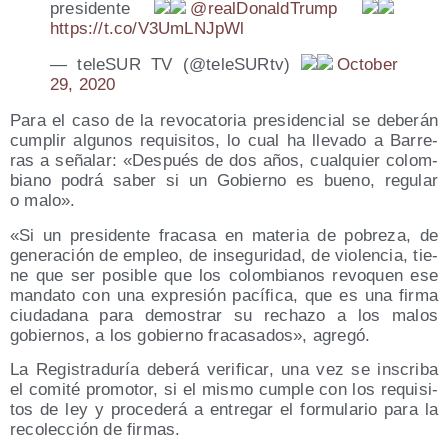
pre­si­den­te
@realDonaldTrump
https://t.co/V3UmLNJpWl
— tele­SUR TV (@teleSURtv)
Octo­ber
29, 2020
Para el caso de la revo­ca­to­ria pre­si­den­cial se debe­rán
cum­plir algu­nos requi­si­tos, lo cual ha lle­va­do a Barre­
ras a seña­lar: «Des­pués de dos años, cual­quier colom­
biano podrá saber si un Gobierno es bueno, regu­lar
o malo».
«Si un pre­si­den­te fra­ca­sa en mate­ria de pobre­za, de
gene­ra­ción de empleo, de inse­gu­ri­dad, de vio­len­cia, tie­
ne que ser posi­ble que los colom­bia­nos revo­quen ese
man­da­to con una expre­sión pací­fi­ca, que es una fir­ma
ciu­da­da­na para demos­trar su recha­zo a los malos
gobier­nos, a los gobierno fra­ca­sa­dos», agregó.
La Regis­tra­du­ría debe­rá veri­fi­car, una vez se ins­cri­ba
el comi­té pro­mo­tor, si el mis­mo cum­ple con los requi­si­
tos de ley y pro­ce­de­rá a entre­gar el for­mu­la­rio para la
reco­lec­ción de firmas.