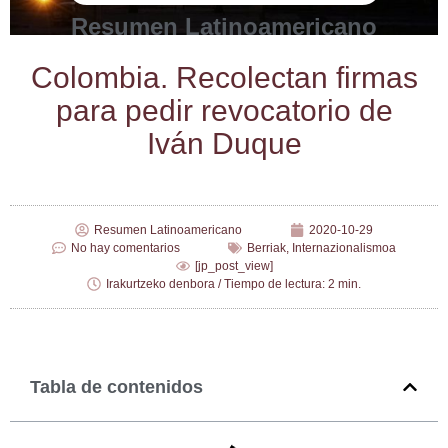
Resumen Latinoamericano
Colom­bia. Reco­lec­tan fir­mas
para pedir revo­ca­to­rio de
Iván Duque
Resumen Latinoamericano
2020-10-29
No hay comentarios
Berriak
,
Internazionalismoa
[jp_post_view]
Irakurtzeko denbora / Tiempo de lectura: 2 min.
Tabla de contenidos