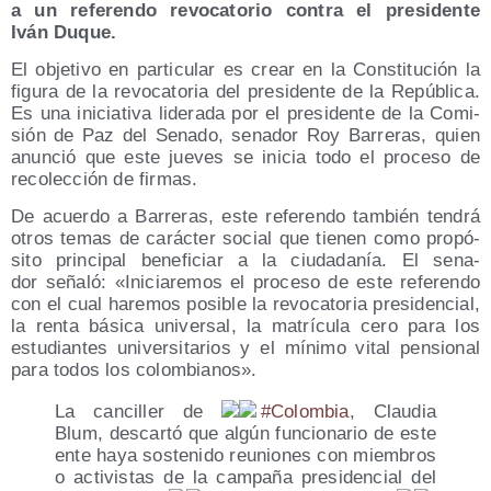
a un refe­ren­do revo­ca­to­rio con­tra el pre­si­den­te
Iván Duque.
El obje­ti­vo en par­ti­cu­lar es crear en la Cons­ti­tu­ción la
figu­ra de la revo­ca­to­ria del pre­si­den­te de la Repú­bli­ca.
Es una ini­cia­ti­va lide­ra­da por el pre­si­den­te de la Comi­
sión de Paz del Sena­do, sena­dor Roy Barre­ras, quien
anun­ció que este jue­ves se ini­cia todo el pro­ce­so de
reco­lec­ción de firmas.
De acuer­do a Barre­ras, este refe­ren­do tam­bién ten­drá
otros temas de carác­ter social que tie­nen como pro­pó­
si­to prin­ci­pal bene­fi­ciar a la ciu­da­da­nía. El sena­
dor seña­ló: «Ini­cia­re­mos el pro­ce­so de este refe­ren­do
con el cual hare­mos posi­ble la revo­ca­to­ria pre­si­den­cial,
la ren­ta bási­ca uni­ver­sal, la matrí­cu­la cero para los
estu­dian­tes uni­ver­si­ta­rios y el míni­mo vital pen­sio­nal
para todos los colombianos».
La can­ci­ller de
#Colom­bia
, Clau­dia
Blum, des­car­tó que algún fun­cio­na­rio de este
ente haya sos­te­ni­do reunio­nes con miem­bros
o acti­vis­tas de la cam­pa­ña pre­si­den­cial del