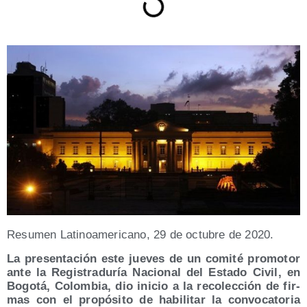
Resu­men Lati­no­ame­ri­cano, 29 de octu­bre de 2020.
La pre­sen­ta­ción este jue­ves de un comi­té pro­mo­tor
ante la Regis­tra­du­ría Nacio­nal del Esta­do Civil, en
Bogo­tá, Colom­bia, dio ini­cio a la reco­lec­ción de fir­
mas con el pro­pó­si­to de habi­li­tar la con­vo­ca­to­ria