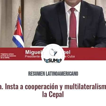
Resumen Latinoamericano
 Ins­ta a coope­ra­ción y mul­ti­la­te­ra­lis
la Cepal