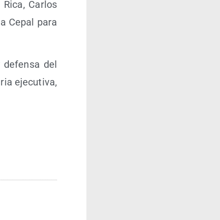
 Rica, Car­los
 la Cepal para
 defen­sa del
ia eje­cu­ti­va,
.