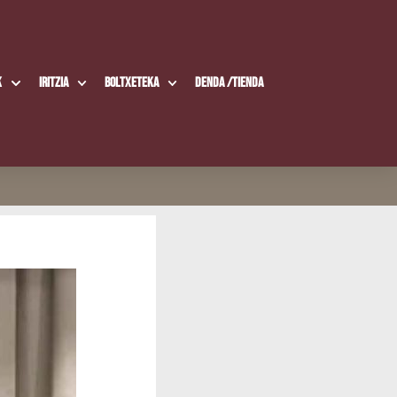
k
Iritzia
Boltxe­te­ka
Den­da /​Tien­da