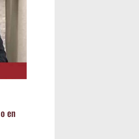
­mo en