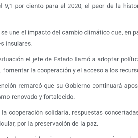
l 9,1 por cien­to para el 2020, el peor de la his­to­r
, se une el impac­to del cam­bio cli­má­ti­co que, en par­
es insulares.
situa­ción el jefe de Esta­do lla­mó a adop­tar polí­ti­c
es, fomen­tar la coope­ra­ción y el acce­so a los recurs
en­ción remar­có que su Gobierno con­ti­nua­rá apos
­lis­mo reno­va­do y fortalecido.
a coope­ra­ción soli­da­ria, res­pues­tas con­cer­ta­da
i­cu­lar, por la pre­ser­va­ción de la paz.