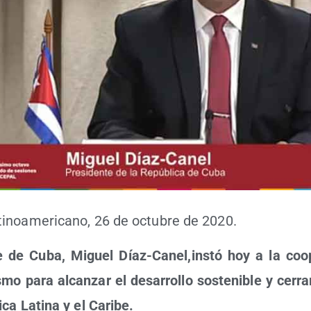
­no­ame­ri­cano, 26 de octu­bre de 2020.
­te de Cuba, Miguel Díaz-Canel,instó hoy a la coop
­lis­mo para alcan­zar el desa­rro­llo sos­te­ni­ble y cerr
ca Lati­na y el Cari­be.