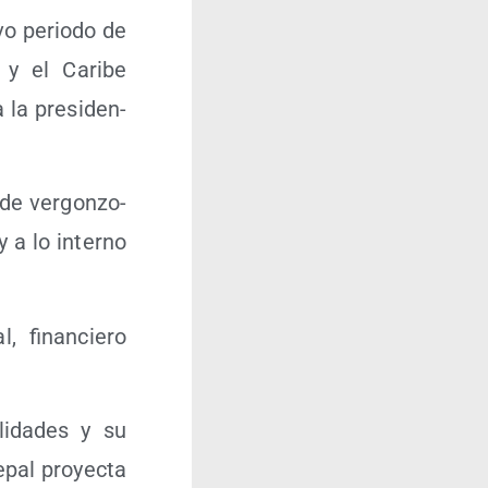
­vo perio­do de
 y el Cari­be
la pre­si­den­
 de ver­gon­zo­
y a lo interno
, finan­cie­ro
li­da­des y su
epal pro­yec­ta