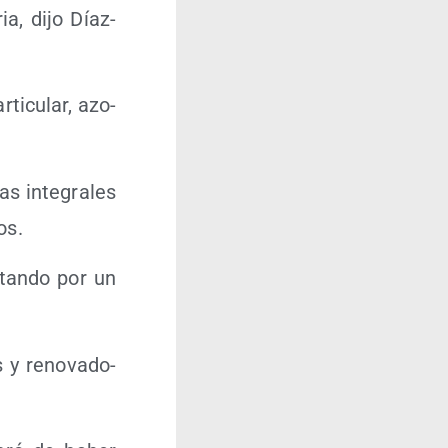
ia, dijo Díaz-
ti­cu­lar, azo­
as inte­gra­les
os.
­tan­do por un
s y reno­va­do­