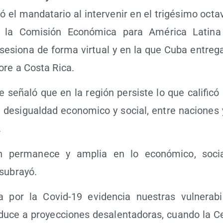
ó el man­da­ta­rio al inter­ve­nir en el tri­gé­si­mo octa
 la Comi­sión Eco­nó­mi­ca para Amé­ri­ca Lati­na
sesio­na de for­ma vir­tual y en la que Cuba entre­ga 
­re a Cos­ta Rica.
e seña­ló que en la región per­sis­te lo que cali­fi­có
 des­igual­dad eco­no­mi­co y social, entre nacio­nes 
.
n per­ma­ne­ce y amplia en lo eco­nó­mi­co, social
 subrayó.
 por la Covid-19 evi­den­cia nues­tras vul­ne­ra­bi­
u­ce a pro­yec­cio­nes des­alen­ta­do­ras, cuan­do la C