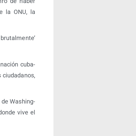
n­ró de haber
de la ONU, la
bru­tal­men­te’
a nación cuba­
ciu­da­da­nos,
es de Washing­
don­de vive el