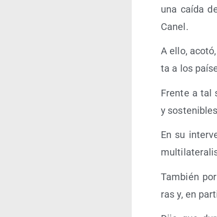
una caí­da de
Canel.
A ello, aco­tó
ta a los paí­s
Fren­te a tal 
y sos­te­ni­bl
En su inter­v
mul­ti­la­te­ra
Tam­bién por l
ras y, en par­t