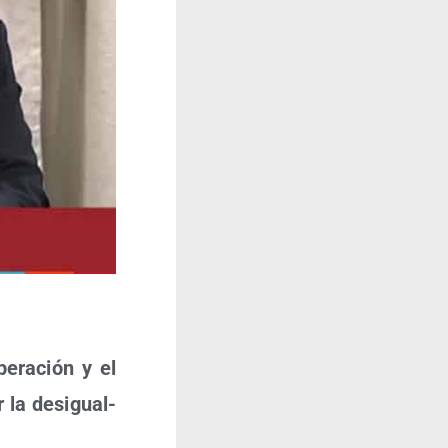
e­ra­ción y el
ar la des­igual­