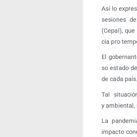
Así lo expre­s
sesio­nes de
(Cepal), que 
cia pro tem­po
El gober­nan­t
so esta­do de
de cada país
Tal situa­ció
y ambien­tal,
La pan­de­mia
impac­to con­d