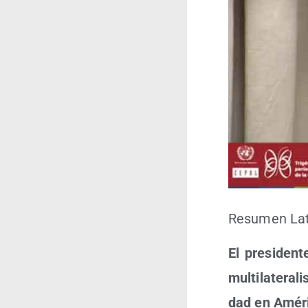
Resu­men Lati
El pre­si­den
mul­ti­la­te­ra
dad en Amé­ri­