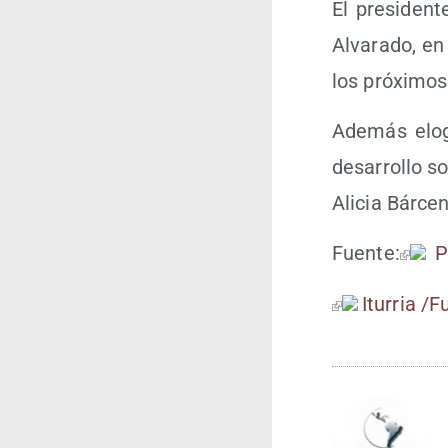
El pre­si­den
Alva­ra­do, e
los pró­xi­mo
Ade­más elo­
desa­rro­llo so
Ali­cia Bár­ce
Fuen­te:
P
Itu­rria /​