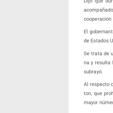
Dijo que dur
acom­pa­ña­d
coope­ra­ción 
El gober­nan­t
de Esta­dos U
Se tra­ta de 
na y resul­ta
subrayó.
Al res­pec­to
ton, que proh
mayor núme­