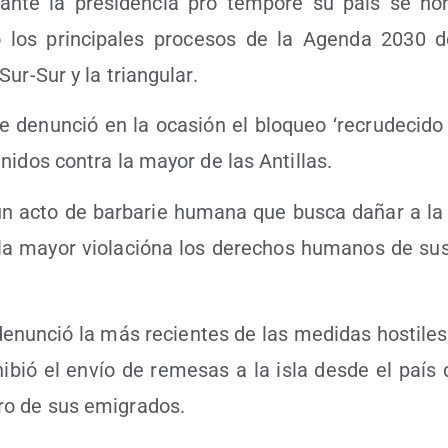
an­te la pre­si­den­cia pro tem­po­re su país se ho
o los prin­ci­pa­les pro­ce­sos de la Agen­da 2030 
Sur-Sur y la triangular.
e denun­ció en la oca­sión el blo­queo ‘recru­de­ci­do 
ni­dos con­tra la mayor de las Antillas.
un acto de bar­ba­rie huma­na que bus­ca dañar a l
 la mayor vio­la­ció­na los dere­chos huma­nos de sus 
 denun­ció la más recien­tes de las medi­das hos­ti­l
i­bió el envío de reme­sas a la isla des­de el país 
ro de sus emigrados.