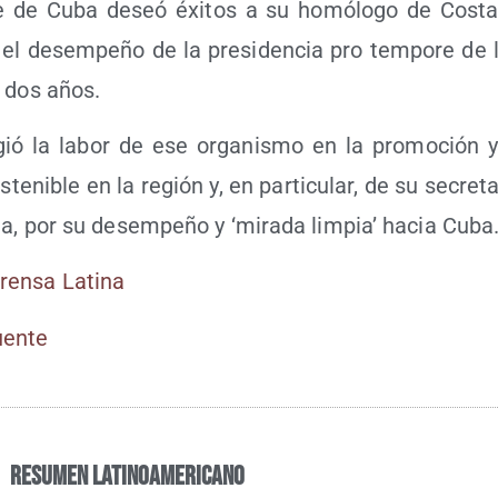
­te de Cuba deseó éxi­tos a su homó­lo­go de Cos­ta
n el desem­pe­ño de la pre­si­den­cia pro tem­po­re de
s dos años.
gió la labor de ese orga­nis­mo en la pro­mo­ción y
s­te­ni­ble en la región y, en par­ti­cu­lar, de su secre­ta­r
­na, por su desem­pe­ño y ‘mira­da lim­pia’ hacia Cuba
ren­sa Latina
Fuen­te
Resumen Latinoamericano