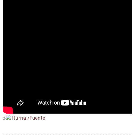
Itu­rria /​Fuen­te