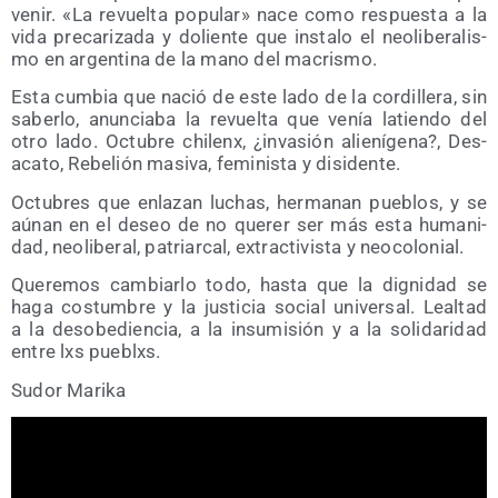
venir. «La revuel­ta popu­lar» nace como res­pues­ta a la
vida pre­ca­ri­za­da y dolien­te que ins­ta­lo el neo­li­be­ra­lis­
mo en argen­ti­na de la mano del macrismo.
Esta cum­bia que nació de este lado de la cor­di­lle­ra, sin
saber­lo, anun­cia­ba la revuel­ta que venía latien­do del
otro lado. Octu­bre chi­lenx, ¿inva­sión alie­ní­ge­na?, Des­
aca­to, Rebe­lión masi­va, femi­nis­ta y disidente.
Octu­bres que enla­zan luchas, her­ma­nan pue­blos, y se
aúnan en el deseo de no que­rer ser más esta huma­ni­
dad, neo­li­be­ral, patriar­cal, extrac­ti­vis­ta y neocolonial.
Que­re­mos cam­biar­lo todo, has­ta que la dig­ni­dad se
haga cos­tum­bre y la jus­ti­cia social uni­ver­sal. Leal­tad
a la des­obe­dien­cia, a la insu­mi­sión y a la soli­da­ri­dad
entre lxs pueblxs.
Sudor Mari­ka