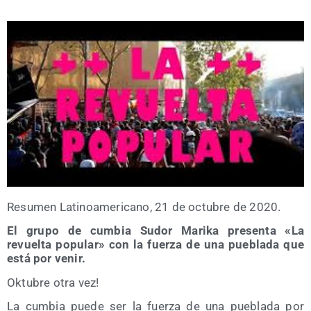
Resu­men Lati­no­ame­ri­cano, 21 de octu­bre de 2020.
El gru­po de cum­bia Sudor Mari­ka pre­sen­ta «La
revuel­ta popu­lar» con la fuer­za de una pue­bla­da que
está por venir.
Oktu­bre otra vez!
La cum­bia pue­de ser la fuer­za de una pue­bla­da por