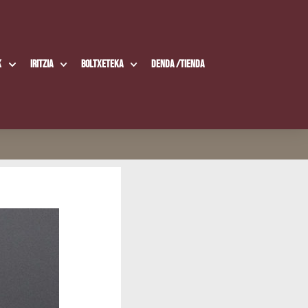
k
Iritzia
Boltxe­te­ka
Den­da /​Tien­da