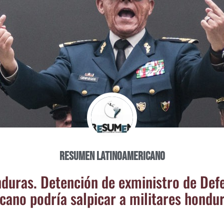
Resumen Latinoamericano
du­ras. Deten­ción de exmi­nis­tro de Def
cano podría sal­pi­car a mili­ta­res hond