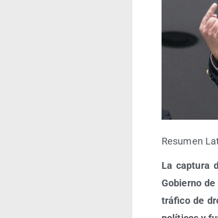
Resu­men Lati
La cap­tu­ra 
Gobierno de E
trá­fi­co de 