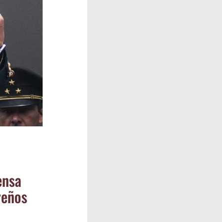
en­sa
ureños