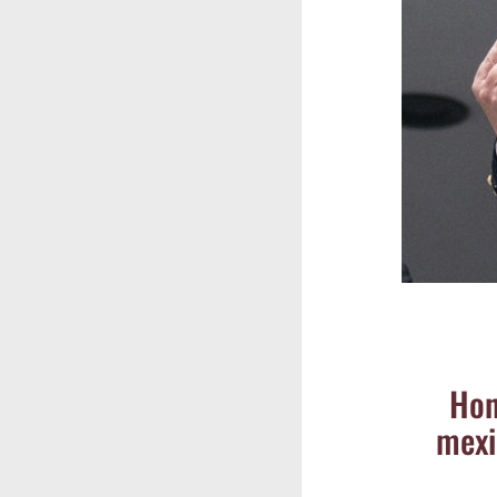
Hon­
mexi­