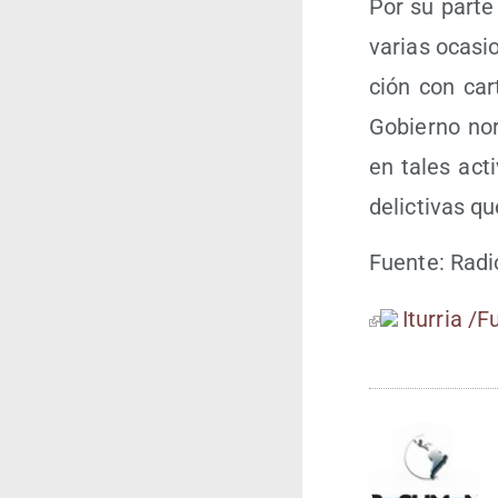
Por su par­te
varias oca­si
ción con car­
Gobierno nor­t
en tales acti
delic­ti­vas 
Fuen­te: Rad
Itu­rria /​