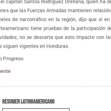
 el capi­tán San­tos Rodrí­guez Ore­lla­na, quien ha d
o­nes que las Fuer­zas Arma­das man­tie­nen rela­ción 
te­les de nar­co­trá­fi­co en la región, dijo que si e
e­ame­ri­cano tie­ne prue­bas de la par­ti­ci­pa­ción 
­vi­da­des, no se des­car­ta que esto impac­te con las
que siguen vigen­tes en Honduras.
io Progreso
Fuen­te
Resumen Latinoamericano