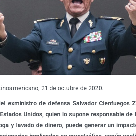
­no­ame­ri­cano, 21 de octu­bre de 2020.
del exmi­nis­tro de defen­sa Sal­va­dor Cien­fue­gos 
sta­dos Uni­dos, quien lo supo­ne res­pon­sa­ble de l
dro­ga y lava­do de dine­ro, pue­de gene­rar un impac­t