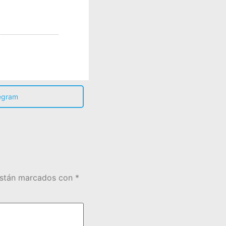
egram
están marcados con
*