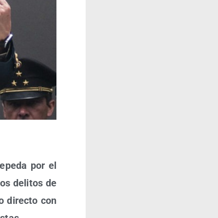
Zepe­da por el
os deli­tos de
o direc­to con