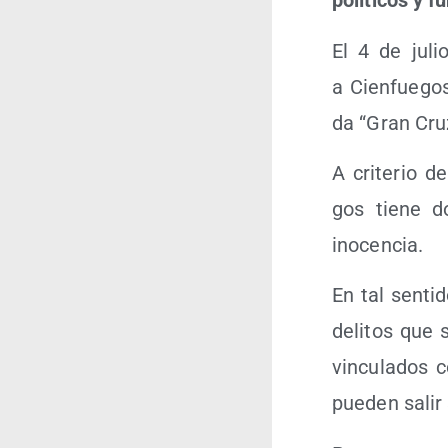
polí­ti­cos y f
El 4 de juli
a Cien­fue­go
da “Gran Cru
A cri­te­rio d
gos tie­ne d
inocencia.
En tal sen­ti­
deli­tos que 
vin­cu­la­dos 
pue­den salir