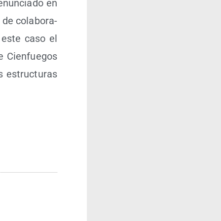
enun­cia­do en
de cola­bo­ra­
n este caso el
de Cien­fue­gos
 estruc­tu­ras