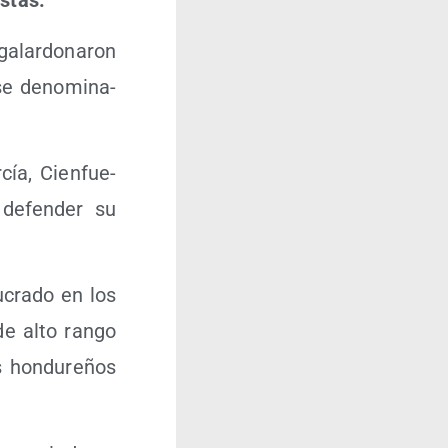
istas.
lar­do­na­ron
se deno­mi­na­
­cía, Cien­fue­
 defen­der su
u­cra­do en los
de alto ran­go
s hon­du­re­ños