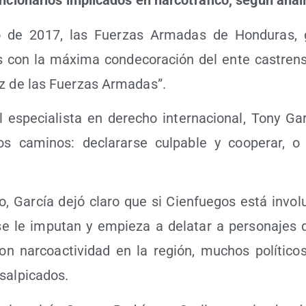
un­cio­na­rios impli­ca­dos en nar­co­trá­fi­co, según anal
o de 2017, las Fuer­zas Arma­das de Hon­du­ras, ga
s con la máxi­ma con­de­co­ra­ción del ente cas­tren­
z de las Fuer­zas Armadas”.
el espe­cia­lis­ta en dere­cho inter­na­cio­nal, Tony Gar
os cami­nos: decla­rar­se cul­pa­ble y coope­rar, o
do, Gar­cía dejó cla­ro que si Cien­fue­gos está invo­l
se le impu­tan y empie­za a dela­tar a per­so­na­jes 
con nar­co­ac­ti­vi­dad en la región, muchos polí­ti­co
 salpicados.