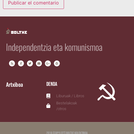
Independentzia eta komunismoa
Artxiboa
Denda
Liburuak / Libros
Bestelakoak
/otros
2018 (copyleft) Boltxe Kolektiboa