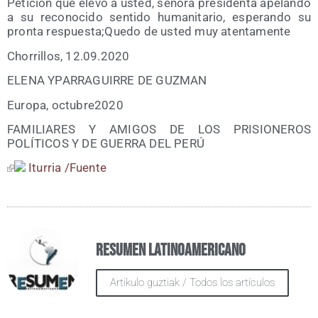
Peti­ción que ele­vo a usted, seño­ra pre­si­den­ta ape­lan­do
a su reco­no­ci­do sen­ti­do huma­ni­ta­rio, espe­ran­do su
pron­ta respuesta;Quedo de usted muy atentamente
Cho­rri­llos, 12.09.2020
ELENA YPARRAGUIRRE DE GUZMAN
Euro­pa, octubre2020
FAMILIARES Y AMIGOS DE LOS PRISIONEROS
POLÍTICOS Y DE GUERRA DEL PERÚ
Itu­rria /​Fuen­te
Resumen Latinoamericano
Artikulo guztiak / Todos los artículos