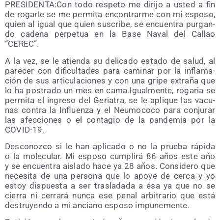
PRESIDENTA:Con todo res­pe­to me diri­jo a usted a fin
de rogar­le se me per­mi­ta encon­trar­me con mi espo­so,
quien al igual que quien sus­cri­be, se encuen­tra pur­gan­
do cade­na per­pe­tua en la Base Naval del Callao
“CEREC”.
A la vez, se le atien­da su deli­ca­do esta­do de salud, al
pare­cer con difi­cul­ta­des para cami­nar por la infla­ma­
ción de sus arti­cu­la­cio­nes y con una gri­pe extra­ña que
lo ha pos­tra­do un mes en cama.Igualmente, roga­ria se
per­mi­ta el ingre­so del Geria­tra, se le apli­que las vacu­
nas con­tra la Influen­za y el Neu­mo­co­co para con­ju­rar
las afec­cio­nes o el con­ta­gio de la pan­de­mia por la
COVID-19.
Des­co­noz­co si le han apli­ca­do o no la prue­ba rápi­da
o la mole­cu­lar. Mi espo­so cum­pli­rá 86 años este año
y se encuen­tra ais­la­do hace ya 28 años. Con­si­de­ro que
nece­si­ta de una per­so­na que lo apo­ye de cer­ca y yo
estoy dis­pues­ta a ser tras­la­da­da a ésa ya que no se
cie­rra ni cerra­rá nun­ca ese penal arbi­tra­rio que está
des­tru­yen­do a mi anciano espo­so impunemente.