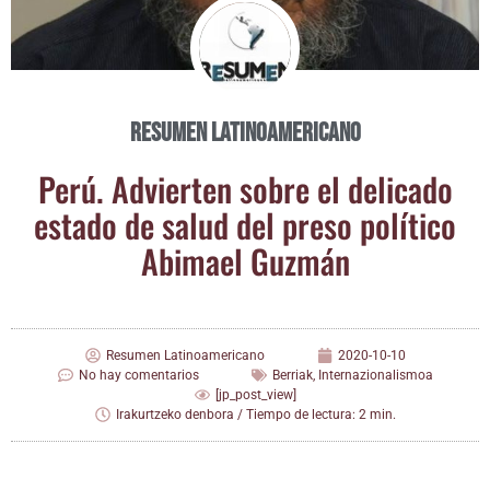
Resumen Latinoamericano
Perú. Advier­ten sobre el deli­ca­do
esta­do de salud del pre­so polí­ti­co
Abi­mael Guzmán
Resumen Latinoamericano
2020-10-10
No hay comentarios
Berriak
,
Internazionalismoa
[jp_post_view]
Irakurtzeko denbora / Tiempo de lectura: 2 min.