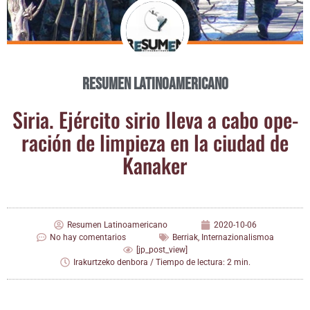
Resumen Latinoamericano
Siria. Ejér­ci­to sirio lle­va a cabo ope­
ra­ción de lim­pie­za en la ciu­dad de
Kanaker
Resumen Latinoamericano
2020-10-06
No hay comentarios
Berriak
,
Internazionalismoa
[jp_post_view]
Irakurtzeko denbora / Tiempo de lectura: 2 min.