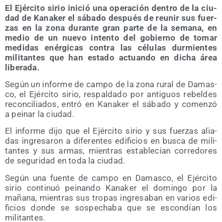
El Ejér­ci­to sirio ini­ció una ope­ra­ción den­tro de la ciu­
dad de Kana­ker el sába­do des­pués de reu­nir sus fuer­
zas en la zona duran­te gran par­te de la sema­na, en
medio de un nue­vo inten­to del gobierno de tomar
medi­das enér­gi­cas con­tra las célu­las dur­mien­tes
mili­tan­tes que han esta­do actuan­do en dicha área
liberada.
Según un infor­me de cam­po de la zona rural de Damas­
co, el Ejér­ci­to sirio, res­pal­da­do por anti­guos rebel­des
recon­ci­lia­dos, entró en Kana­ker el sába­do y comen­zó
a pei­nar la ciudad.
El infor­me dijo que el Ejér­ci­to sirio y sus fuer­zas alia­
das ingre­sa­ron a dife­ren­tes edi­fi­cios en bus­ca de mili­
tan­tes y sus armas, mien­tras esta­ble­cían corre­do­res
de segu­ri­dad en toda la ciudad.
Según una fuen­te de cam­po en Damas­co, el Ejér­ci­to
sirio con­ti­nuó pei­nan­do Kana­ker el domin­go por la
maña­na, mien­tras sus tro­pas ingre­sa­ban en varios edi­
fi­cios don­de se sos­pe­cha­ba que se escon­dían los
militantes.