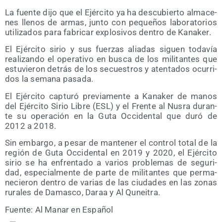
La fuen­te dijo que el Ejér­ci­to ya ha des­cu­bier­to alma­ce­
nes lle­nos de armas, jun­to con peque­ños labo­ra­to­rios
uti­li­za­dos para fabri­car explo­si­vos den­tro de Kanaker.
El Ejér­ci­to sirio y sus fuer­zas alia­das siguen toda­vía
rea­li­zan­do el ope­ra­ti­vo en bus­ca de los mili­tan­tes que
estu­vie­ron detrás de los secues­tros y aten­ta­dos ocu­rri­
dos la sema­na pasada.
El Ejér­ci­to cap­tu­ró pre­via­men­te a Kana­ker de manos
del Ejér­ci­to Sirio Libre (ESL) y el Fren­te al Nus­ra duran­
te su ope­ra­ción en la Guta Occi­den­tal que duró de
2012 a 2018.
Sin embar­go, a pesar de man­te­ner el con­trol total de la
región de Guta Occi­den­tal en 2019 y 2020, el Ejér­ci­to
sirio se ha enfren­ta­do a varios pro­ble­mas de segu­ri­
dad, espe­cial­men­te de par­te de mili­tan­tes que per­ma­
ne­cie­ron den­tro de varias de las ciu­da­des en las zonas
rura­les de Damas­co, Daraa y Al Quneitra.
Fuen­te: Al Manar en Español