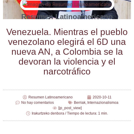
Resumen Latinoamericano
Vene­zue­la. Mien­tras el pue­blo
vene­zo­lano ele­gi­rá el 6D una
nue­va AN, a Colom­bia se la
devo­ran la vio­len­cia y el
narcotráfico
Resumen Latinoamericano
2020-10-11
No hay comentarios
Berriak
,
Internazionalismoa
[jp_post_view]
Irakurtzeko denbora / Tiempo de lectura: 1 min.