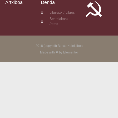
Artxiboa
Denda
Liburuak / Libros
Bestelakoak
/otros
2018 (copyleft) Boltxe Kolektiboa
Made with ❤ by Elementor