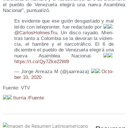
el pue­blo de Vene­zue­la ele­gi­rá una nue­va Asam­blea
Nacio­nal”, puntualizó.
Es evi­den­te que ese guión des­gas­ta­do y mal
leí­do con tele­pron­ter, fue redac­ta­do por
@CarlosHolmesTru
. Un dis­co raya­do. Mien­
tras tan­to a Colom­bia se la devo­ran la vio­len­
cia, el ham­bre y el nar­co­trá­fi­co. El 6 de
diciem­bre el pue­blo de Vene­zue­la ele­gi­rá una
nue­va Asam­blea Nacio­nal.
https://t.co/Qy7Zke22W8
— Jor­ge Arrea­za M (@jaarreaza)
Octo­
ber 10, 2020
Fuen­te: VTV
Itu­rria /​Fuen­te