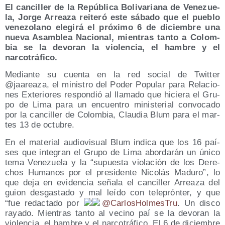
El can­ci­ller de la Repú­bli­ca Boli­va­ria­na de Vene­zue­
la, Jor­ge Arrea­za reite­ró este sába­do que el pue­blo
vene­zo­lano ele­gi­rá el pró­xi­mo 6 de diciem­bre una
nue­va Asam­blea Nacio­nal, mien­tras tan­to a Colom­
bia se la devo­ran la vio­len­cia, el ham­bre y el
narcotráfico.
Median­te su cuen­ta en la red social de Twit­ter
@jaareaza, el minis­tro del Poder Popu­lar para Rela­cio­
nes Exte­rio­res res­pon­dió al lla­ma­do que hicie­ra el Gru­
po de Lima para un encuen­tro minis­te­rial con­vo­ca­do
por la can­ci­ller de Colom­bia, Clau­dia Blum para el mar­
tes 13 de octubre.
En el mate­rial audio­vi­sual Blum indi­ca que los 16 paí­
ses que inte­gran el Gru­po de Lima abor­da­rán un úni­co
tema Vene­zue­la y la “supues­ta vio­la­ción de los Dere­
chos Huma­nos por el pre­si­den­te Nico­lás Madu­ro”, lo
que deja en evi­den­cia seña­la el can­ci­ller Arrea­za del
guion des­gas­ta­do y mal leí­do con tele­prón­ter, y que
“fue redac­ta­do por
@CarlosHolmesTru
. Un dis­co
raya­do. Mien­tras tan­to al vecino paí se la devo­ran la
vio­len­cia, el ham­bre y el nar­co­trá­fi­co. El 6 de diciem­bre