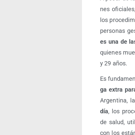
nes ofi­cia­le
los pro­ce­di
per­so­nas ge
es una de las
quie­nes mue­r
y 29 años.
Es fun­da­men­
ga extra para
Argen­ti­na, 
día
, los pro­c
de salud, uti­
con los están