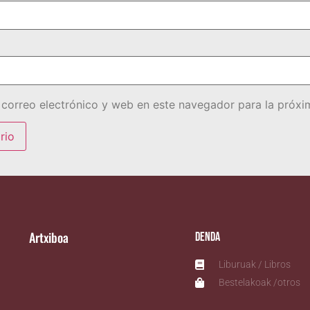
correo electrónico y web en este navegador para la próx
Artxiboa
Denda
Liburuak / Libros
Bestelakoak /otros