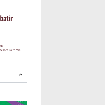
ba­tir
os
e lectura: 2 min.