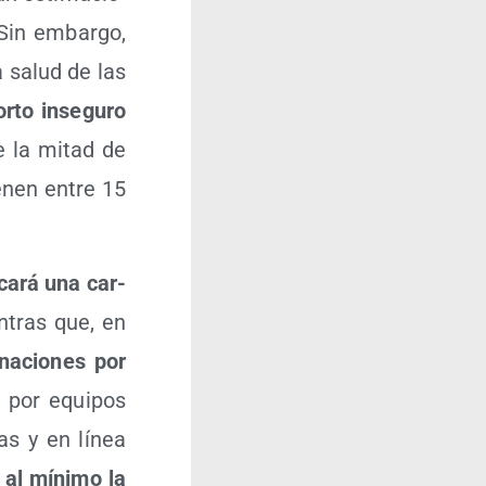
 Sin embar­go,
a salud de las
r­to inse­gu­ro
 la mitad de
ie­nen entre 15
­ca­rá una car­
­tras que, en
na­cio­nes por
d, por equi­pos
­cas y en línea
 al míni­mo la