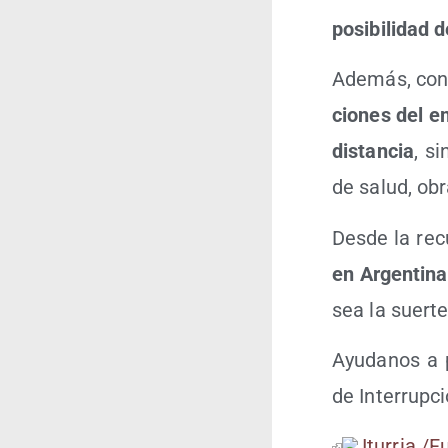
posi­bi­li­da
Ade­más, con 
cio­nes del em
dis­tan­cia
, si
de salud, obra
Des­de la rec
en Argen­ti­na
sea la suer­te
Ayu­da­nos a 
de Inte­rrup­
Itu­rria /​