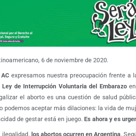
­no­ame­ri­cano, 6 de noviem­bre de 2020.
 AC
expre­sa­mos nues­tra preo­cu­pa­ción fren­te a 
 Ley de Inte­rrup­ción Volun­ta­ria del Emba­ra­zo
en 
ga­li­zar el abor­to es una cues­tión de salud públi­
 pode­mos acep­tar más dila­cio­nes: la vida de muje
ci­dad de ges­tar está en jue­go.
Es aho­ra y es urge
ile­ga­li­dad,
los abor­tos ocu­rren en Argen­ti­na
. Segú