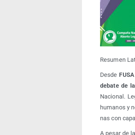
Resu­men Lati
Des­de
FUSA
deba­te de la
Nacio­nal. Le
huma­nos y no
nas con capa­
A pesar de la 