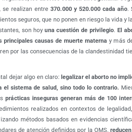
s, se rea­li­zan entre
370.000 y 520.000 cada año
.
­mien­tos segu­ros, que no ponen en ries­go la vida y l
s­tan­tes, son hoy
una cues­tión de pri­vi­le­gio
.
El abo
 prin­ci­pa­les cau­sas de muer­te mater­na
y más de
en por las con­se­cuen­cias de la clan­des­ti­ni­dad t
tal dejar algo en cla­ro:
lega­li­zar el abor­to no impli
 el sis­te­ma de salud, sino todo lo con­tra­rio.
Mien
las
prác­ti­cas inse­gu­ras gene­ran más de 100 inter­
e­di­mien­tos rea­li­za­dos en con­tex­tos de lega­li­da
li­zan­do méto­dos basa­dos en evi­den­cias cien­tí­fi
­da­res de aten­ción defi­ni­dos por la OMS,
redu­cen