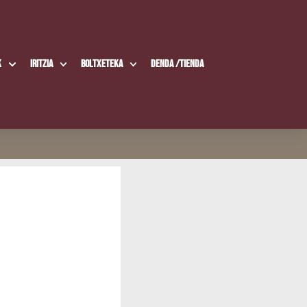
k
Iritzia
Boltxe­te­ka
Den­da /​Tien­da