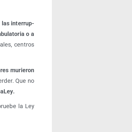
,
las inte­rrup­
u­la­to­ria o a
a­les, cen­tros
res murie­ron
r­der. Que no
a­Ley.
rue­be la Ley