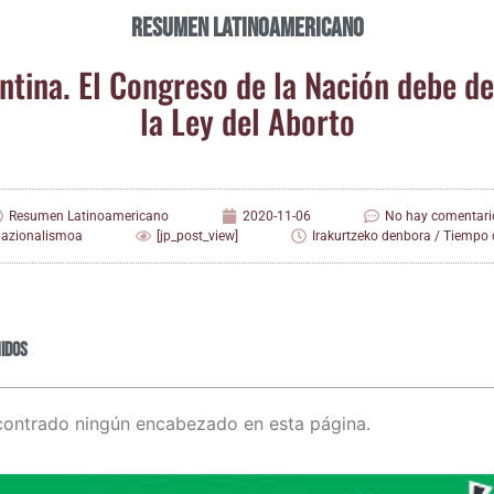
Resumen Latinoamericano
­ti­na. El Con­gre­so de la Nación debe de
la Ley del Aborto
Resumen Latinoamericano
2020-11-06
No hay comentari
nazionalismoa
[jp_post_view]
Irakurtzeko denbora / Tiempo d
idos
contrado ningún encabezado en esta página.