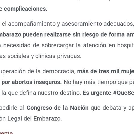
d de complicaciones.
el acom­pa­ña­mien­to y ase­so­ra­mien­to ade­cua­dos
ba­ra­zo pue­den rea­li­zar­se sin ries­go de for­ma amb
n nece­si­dad de sobre­car­gar la aten­ción en hos­pi­t
s socia­les y clí­ni­cas privadas.
u­pe­ra­ción de la demo­cra­cia,
más de tres mil muje­
 por abor­tos inse­gu­ros.
No hay más tiem­po que pe
 la que defi­na nues­tro des­tino.
Es urgen­te #Que­Se
pedir­le al
Con­gre­so de la Nación
que deba­ta y ap
ción Legal del Embarazo.
Fuen­te