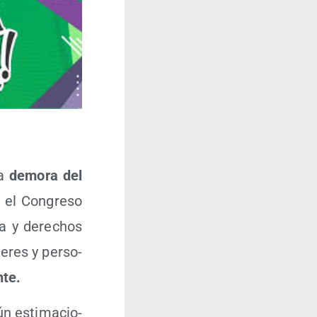
la
demo­ra del
el Con­gre­so
ca y dere­chos
­res y per­so­
nte.
n esti­ma­cio­