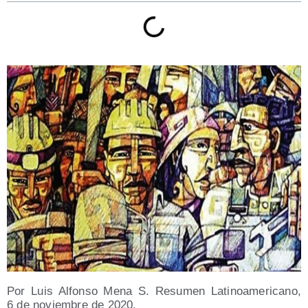
Por Luis Alfon­so Mena S. Resu­men Lati­no­ame­ri­cano,
6 de noviem­bre de 2020.