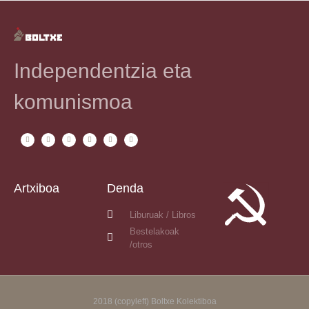
Independentzia eta
komunismoa
Artxiboa
Denda
Liburuak / Libros
Bestelakoak
/otros
2018 (copyleft) Boltxe Kolektiboa