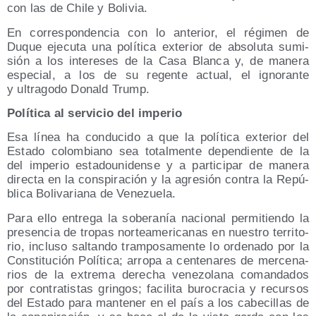
con las de Chi­le y Bolivia.
En corres­pon­den­cia con lo ante­rior, el régi­men de
Duque eje­cu­ta una polí­ti­ca exte­rior de abso­lu­ta sumi­
sión a los intere­ses de la Casa Blan­ca y, de mane­ra
espe­cial, a los de su regen­te actual, el igno­ran­te
y ultra­go­do Donald Trump.
Polí­ti­ca al ser­vi­cio del imperio
Esa línea ha con­du­ci­do a que la polí­ti­ca exte­rior del
Esta­do colom­biano sea total­men­te depen­dien­te de la
del impe­rio esta­dou­ni­den­se y a par­ti­ci­par de mane­ra
direc­ta en la cons­pi­ra­ción y la agre­sión con­tra la Repú­
bli­ca Boli­va­ria­na de Venezuela.
Para ello entre­ga la sobe­ra­nía nacio­nal per­mi­tien­do la
pre­sen­cia de tro­pas nor­te­ame­ri­ca­nas en nues­tro terri­to­
rio, inclu­so sal­tan­do tram­po­sa­men­te lo orde­na­do por la
Cons­ti­tu­ción Polí­ti­ca; arro­pa a cen­te­na­res de mer­ce­na­
rios de la extre­ma dere­cha vene­zo­la­na coman­da­dos
por con­tra­tis­tas grin­gos; faci­li­ta buro­cra­cia y recur­sos
del Esta­do para man­te­ner en el país a los cabe­ci­llas de