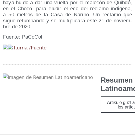
haya hui­do a dar una vuel­ta por el male­cón de Quib­dó,
en el Cho­có, para elu­dir el eco del recla­mo indí­ge­na,
a 50 metros de la Casa de Nari­ño. Un recla­mo que
sigue retum­ban­do y se mul­ti­pli­ca­rá este 21 de noviem­
bre de 2020.
Fuen­te: PaCoCol
Itu­rria /​Fuen­te
Resumen
Latinoam
Artikulo guzti
los artíc