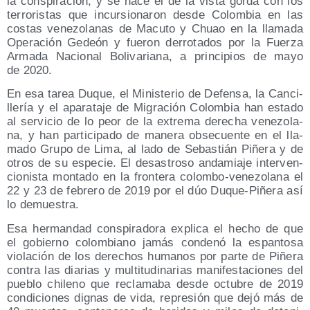
la cons­pi­ra­ción, y se hace el de la vis­ta gor­da con los
terro­ris­tas que incur­sio­na­ron des­de Colom­bia en las
cos­tas vene­zo­la­nas de Macu­to y Chuao en la lla­ma­da
Ope­ra­ción Gedeón y fue­ron derro­ta­dos por la Fuer­za
Arma­da Nacio­nal Boli­va­ria­na, a prin­ci­pios de mayo
de 2020.
En esa tarea Duque, el Minis­te­rio de Defen­sa, la Can­ci­
lle­ría y el apa­ra­ta­je de Migra­ción Colom­bia han esta­do
al ser­vi­cio de lo peor de la extre­ma dere­cha vene­zo­la­
na, y han par­ti­ci­pa­do de mane­ra obse­cuen­te en el lla­
ma­do Gru­po de Lima, al lado de Sebas­tián Piñe­ra y de
otros de su espe­cie. El desas­tro­so anda­mia­je inter­ven­
cio­nis­ta mon­ta­do en la fron­te­ra colom­bo-vene­zo­la­na el
22 y 23 de febre­ro de 2019 por el dúo Duque-Piñe­ra así
lo demuestra.
Esa her­man­dad cons­pi­ra­do­ra expli­ca el hecho de que
el gobierno colom­biano jamás con­de­nó la espan­to­sa
vio­la­ción de los dere­chos huma­nos por par­te de Piñe­ra
con­tra las dia­rias y mul­ti­tu­di­na­rias mani­fes­ta­cio­nes del
pue­blo chi­leno que recla­ma­ba des­de octu­bre de 2019
con­di­cio­nes dig­nas de vida, repre­sión que dejó más de