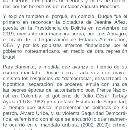
40 muer­tos, cen­te­na­res de heri­dos y miles de dete­ni­
dos por los here­de­ros del dic­ta­dor Augus­to Pinochet.
Y expli­ca tam­bién el por­qué, en cam­bio, Duque fue el
pri­me­ro en reco­no­cer la dic­ta­du­ra de Jea­ni­ne Áñez,
pues­ta en la Pre­si­den­cia de Boli­via en noviem­bre de
2019, median­te una manio­bra bur­da, por Luis Alma­gro,
el tirano de la Orga­ni­za­ción de Esta­dos Ame­ri­ca­nos,
OEA, y por los gol­pis­tas inter­nos finan­cia­dos por el
gobierno nor­te­ame­ri­cano, en medio de otra repre­sión
brutal.
Para­le­la­men­te, a medi­da que avan­za el tiem­po de su
oscu­ro man­da­to, Duque cie­rra cada vez con mayor
cinis­mo los res­qui­cios de “demo­cra­cia”, des­ver­te­bra la
hipo­té­ti­ca “sepa­ra­ción” de pode­res, emu­la con una de
las peo­res épo­cas del auto­ri­ta­ris­mo post Fren­te Nacio­
nal en Colom­bia, el gobierno de Julio César Tur­bay
Aya­la (1978−1982) y su nefas­to Esta­tu­to de Segu­ri­dad,
al tiem­po que bus­ca imple­men­tar las polí­ti­cas de su
patrón, Álva­ro Uri­be, y su vio­len­ta Segu­ri­dad Demo­crá­
ti­ca, eufe­mis­mo con el que se encu­brió lo que real­men­
te ocu­rrió en el man­da­to uri­bis­ta (2002−2010): crí­me­