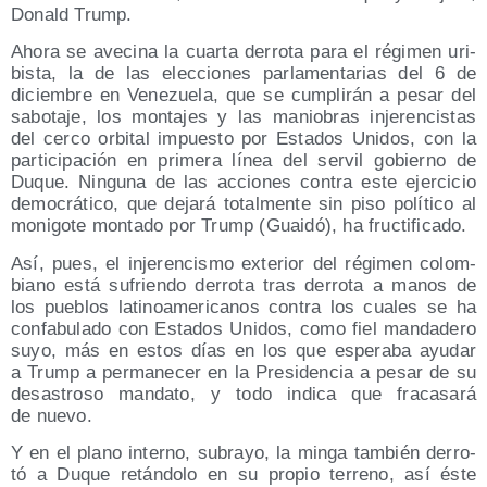
Donald Trump.
Aho­ra se ave­ci­na la cuar­ta derro­ta para el régi­men uri­
bis­ta, la de las elec­cio­nes par­la­men­ta­rias del 6 de
diciem­bre en Vene­zue­la, que se cum­pli­rán a pesar del
sabo­ta­je, los mon­ta­jes y las manio­bras inje­ren­cis­tas
del cer­co orbi­tal impues­to por Esta­dos Uni­dos, con la
par­ti­ci­pa­ción en pri­me­ra línea del ser­vil gobierno de
Duque. Nin­gu­na de las accio­nes con­tra este ejer­ci­cio
demo­crá­ti­co, que deja­rá total­men­te sin piso polí­ti­co al
moni­go­te mon­ta­do por Trump (Guai­dó), ha fructificado.
Así, pues, el inje­ren­cis­mo exte­rior del régi­men colom­
biano está sufrien­do derro­ta tras derro­ta a manos de
los pue­blos lati­no­ame­ri­ca­nos con­tra los cua­les se ha
con­fa­bu­la­do con Esta­dos Uni­dos, como fiel man­da­de­ro
suyo, más en estos días en los que espe­ra­ba ayu­dar
a Trump a per­ma­ne­cer en la Pre­si­den­cia a pesar de su
desas­tro­so man­da­to, y todo indi­ca que fra­ca­sa­rá
de nuevo.
Y en el plano interno, sub­ra­yo, la min­ga tam­bién derro­
tó a Duque retán­do­lo en su pro­pio terreno, así éste