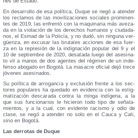
nes de Estado.
En desa­rro­llo de esa polí­ti­ca, Duque se negó a aten­der
los recla­mos de las movi­li­za­cio­nes socia­les pro­mi­nen­
tes de 2019, las enfren­tó con la maqui­na­ria más ave­za­
da en la vio­la­ción de los dere­chos huma­nos y ciu­da­da­
nos, el Esmad de la Poli­cía, y no dudó, sin nin­gu­na ver­
güen­za, en excu­sar las bru­ta­les accio­nes de esa fuer­
za en la repre­sión de la indig­na­ción popu­lar del 9 y el
10 de sep­tiem­bre de 2020, des­ata­da lue­go del ase­si­na­
to vil a manos de dos agen­tes del régi­men de un inde­
fen­so abo­ga­do en Bogo­tá. La masa­cre ofi­cial dejó tre­ce
jóve­nes asesinados.
Su polí­ti­ca de arro­gan­cia y exclu­sión fren­te a los sec­
to­res popu­la­res ha que­da­do en evi­den­cia con la estig­
ma­ti­za­ción des­ca­ra­da con­tra la min­ga indí­ge­na, a la
que sus fun­cio­na­rios le hicie­ron todo tipo de seña­la­
mien­tos, y a la cual, con evi­den­te racis­mo y odio de
cla­se, se negó a aten­der no solo en el Cau­ca y Cali,
sino en Bogotá.
Las derro­tas de Duque