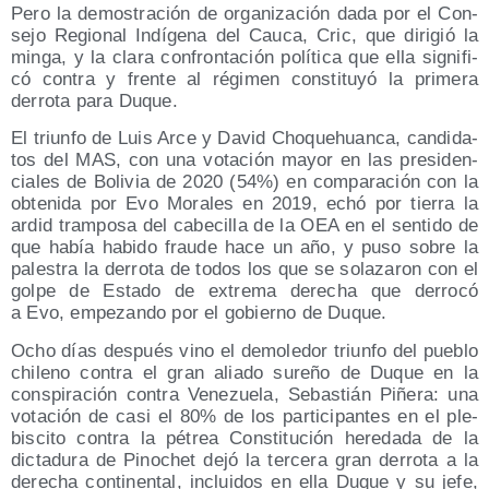
Pero la demos­tra­ción de orga­ni­za­ción dada por el Con­
se­jo Regio­nal Indí­ge­na del Cau­ca, Cric, que diri­gió la
min­ga, y la cla­ra con­fron­ta­ción polí­ti­ca que ella sig­ni­fi­
có con­tra y fren­te al régi­men cons­ti­tu­yó la pri­me­ra
derro­ta para Duque.
El triun­fo de Luis Arce y David Cho­quehuan­ca, can­di­da­
tos del MAS, con una vota­ción mayor en las pre­si­den­
cia­les de Boli­via de 2020 (54%) en com­pa­ra­ción con la
obte­ni­da por Evo Mora­les en 2019, echó por tie­rra la
ardid tram­po­sa del cabe­ci­lla de la OEA en el sen­ti­do de
que había habi­do frau­de hace un año, y puso sobre la
pales­tra la derro­ta de todos los que se sola­za­ron con el
gol­pe de Esta­do de extre­ma dere­cha que derro­có
a Evo, empe­zan­do por el gobierno de Duque.
Ocho días des­pués vino el demo­le­dor triun­fo del pue­blo
chi­leno con­tra el gran alia­do sure­ño de Duque en la
cons­pi­ra­ción con­tra Vene­zue­la, Sebas­tián Piñe­ra: una
vota­ción de casi el 80% de los par­ti­ci­pan­tes en el ple­
bis­ci­to con­tra la pétrea Cons­ti­tu­ción here­da­da de la
dic­ta­du­ra de Pino­chet dejó la ter­ce­ra gran derro­ta a la
dere­cha con­ti­nen­tal, inclui­dos en ella Duque y su jefe,