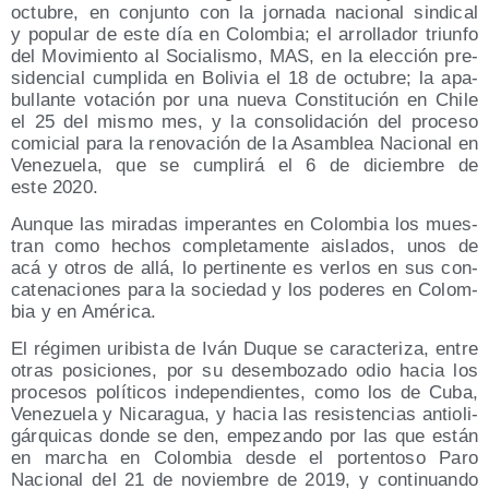
octu­bre, en con­jun­to con la jor­na­da nacio­nal sin­di­cal
y popu­lar de este día en Colom­bia; el arro­lla­dor triun­fo
del Movi­mien­to al Socia­lis­mo, MAS, en la elec­ción pre­
si­den­cial cum­pli­da en Boli­via el 18 de octu­bre; la apa­
bu­llan­te vota­ción por una nue­va Cons­ti­tu­ción en Chi­le
el 25 del mis­mo mes, y la con­so­li­da­ción del pro­ce­so
comi­cial para la reno­va­ción de la Asam­blea Nacio­nal en
Vene­zue­la, que se cum­pli­rá el 6 de diciem­bre de
este 2020.
Aun­que las mira­das impe­ran­tes en Colom­bia los mues­
tran como hechos com­ple­ta­men­te ais­la­dos, unos de
acá y otros de allá, lo per­ti­nen­te es ver­los en sus con­
ca­te­na­cio­nes para la socie­dad y los pode­res en Colom­
bia y en América.
El régi­men uri­bis­ta de Iván Duque se carac­te­ri­za, entre
otras posi­cio­nes, por su des­em­bo­za­do odio hacia los
pro­ce­sos polí­ti­cos inde­pen­dien­tes, como los de Cuba,
Vene­zue­la y Nica­ra­gua, y hacia las resis­ten­cias anti­oli­
gár­qui­cas don­de se den, empe­zan­do por las que están
en mar­cha en Colom­bia des­de el por­ten­to­so Paro
Nacio­nal del 21 de noviem­bre de 2019, y con­ti­nuan­do