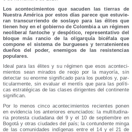
Los acon­te­ci­mien­tos que sacu­den las tie­rras de
Nues­tra Amé­ri­ca por estos días pare­ce que estu­vie­
ran trans­cu­rrien­do de sos­la­yo para las éli­tes que
tie­nen hoy en el gobierno de Colom­bia a un régi­men
neo­li­be­ral fan­to­che y des­pó­ti­co, repre­sen­ta­ti­vo del
blo­que más ran­cio de la oli­gar­quía bicé­fa­la que
com­po­ne el sis­te­ma de bur­gue­ses y terra­te­nien­tes
due­ños del poder, enemi­gos de las resis­ten­cias
populares.
Ideal para las éli­tes y su régi­men que esos acon­te­ci­
mien­tos sean mira­dos de reo­jo por la mayo­ría, sin
detec­tar su enor­me sig­ni­fi­ca­do para los pue­blos y, par­
ti­cu­lar­men­te, sin eva­luar el men­tís que para las polí­ti­
cas estra­té­gi­cas de las cla­ses diri­gen­tes del con­ti­nen­te
significan.
Por lo menos cin­co acon­te­ci­mien­tos recien­tes ponen
en evi­den­cia los ante­rio­res enun­cia­dos: la mul­ti­tu­di­na­
ria pro­tes­ta ciu­da­da­na del 9 y el 10 de sep­tiem­bre en
Bogo­tá y otras ciu­da­des del país; la con­tun­den­te min­ga
de las comu­ni­da­des indí­ge­nas entre el 14 y el 21 de