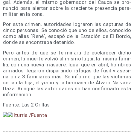
gal. Ade­más, el mis­mo gober­na­dor del Cau­ca se pro­
nun­ció para aler­tar sobre la cre­cien­te pre­sen­cia para­
mi­li­tar en la zona.
Por este cri­men, auto­ri­da­des logra­ron las cap­tu­ras de
cin­co per­so­nas. Se cono­ció que uno de ellos, cono­ci­do
como alias ´René´, esca­pó de la Esta­ción de El Bor­do,
don­de se encon­tra­ba detenido.
Pero antes de que se ter­mi­na­ra de escla­re­cer dicho
cri­men, la muer­te vol­vió al mis­mo lugar, la mis­ma fami­
lia, con una nue­va masa­cre. Igual que en abril, hom­bres
arma­dos lle­ga­ron dis­pa­ran­do ráfa­gas de fusil y ase­si­
na­ron a 3 fami­lia­res más. Se infor­mó que las víc­ti­mas
serían la hija, el yerno y la her­ma­na de Álva­ro Nar­váez
Daza. Aun­que las auto­ri­da­des no han con­fir­ma­do esta
información.
Fuen­te: Las 2 Orillas
Itu­rria /​Fuen­te