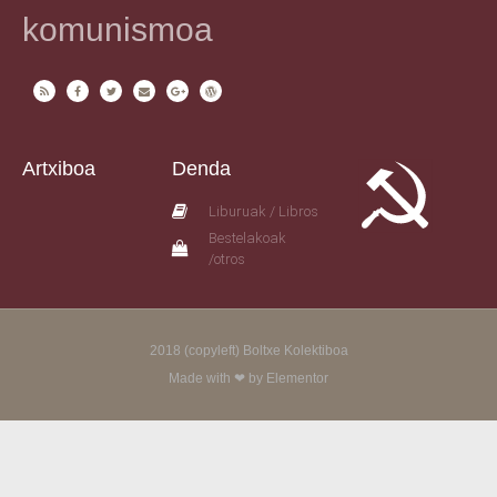
komunismoa
Artxiboa
Denda
Liburuak / Libros
Bestelakoak
/otros
2018 (copyleft) Boltxe Kolektiboa
Made with ❤ by Elementor