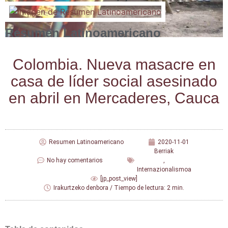
Resumen Latinoamericano
Colom­bia. Nue­va masa­cre en
casa de líder social ase­si­na­do
en abril en Mer­ca­de­res, Cauca
Resumen Latinoamericano
2020-11-01
Berriak
No hay comentarios
,
Internazionalismoa
[jp_post_view]
Irakurtzeko denbora / Tiempo de lectura: 2 min.