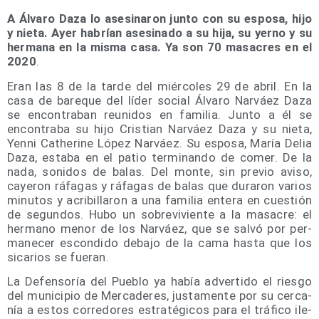
A Álva­ro Daza lo ase­si­na­ron jun­to con su espo­sa, hijo
y nie­ta. Ayer habrían ase­si­na­do a su hija, su yerno y su
her­ma­na en la mis­ma casa. Ya son 70 masa­cres en el
2020
.
Eran las 8 de la tar­de del miér­co­les 29 de abril. En la
casa de bare­que del líder social Álva­ro Nar­váez Daza
se encon­tra­ban reu­ni­dos en fami­lia. Jun­to a él se
encon­tra­ba su hijo Cris­tian Nar­váez Daza y su nie­ta,
Yen­ni Cathe­ri­ne López Nar­váez. Su espo­sa, María Delia
Daza, esta­ba en el patio ter­mi­nan­do de comer. De la
nada, soni­dos de balas. Del mon­te, sin pre­vio avi­so,
caye­ron ráfa­gas y ráfa­gas de balas que dura­ron varios
minu­tos y acri­bi­lla­ron a una fami­lia ente­ra en cues­tión
de segun­dos. Hubo un sobre­vi­vien­te a la masa­cre: el
her­mano menor de los Nar­váez, que se sal­vó por per­
ma­ne­cer escon­di­do deba­jo de la cama has­ta que los
sica­rios se fueran.
La Defen­so­ría del Pue­blo ya había adver­ti­do el ries­go
del muni­ci­pio de Mer­ca­de­res, jus­ta­men­te por su cer­ca­
nía a estos corre­do­res estra­té­gi­cos para el trá­fi­co ile­