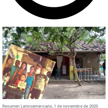
Resu­men Lati­no­ame­ri­cano, 1 de noviem­bre de 2020.