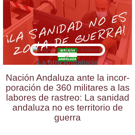
La otra Andalucía
Nación Anda­lu­za ante la incor­
po­ra­ción de 360 mili­ta­res a las
labo­res de ras­treo: La sani­dad
anda­lu­za no es terri­to­rio de
guerra