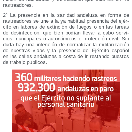
rastreadores.
2º La pre­sen­cia en la sani­dad anda­lu­za en for­ma de
ras­trea­do­res se une a la ya habi­tual pre­sen­cia del ejér­
ci­to en labo­res de extin­ción de fue­gos o en las tareas
de desin­fec­ción, que bien podían lle­var a cabo ser­vi­
cios muni­ci­pa­les o auto­nó­mi­cos o pro­tec­ción civil. Sin
duda hay una inten­ción de nor­ma­li­zar la mili­ta­ri­za­ción
de nues­tras vidas y la pre­sen­cia del Ejér­ci­to espa­ñol
en las calles anda­lu­zas a cos­ta de ir res­tan­do pues­tos
de tra­ba­jo públicos.