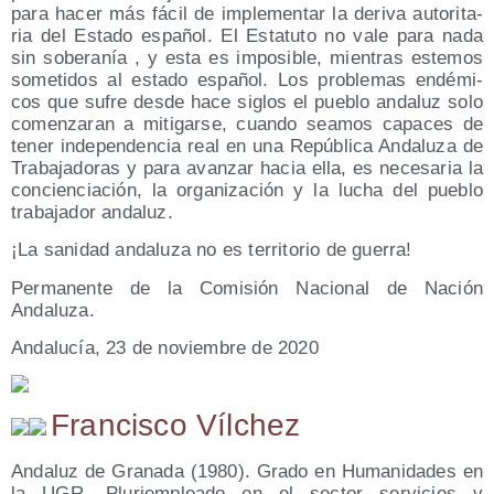
para hacer más fácil de imple­men­tar la deri­va auto­ri­ta­
ria del Esta­do espa­ñol. El Esta­tu­to no vale para nada
sin sobe­ra­nía , y esta es impo­si­ble, mien­tras este­mos
some­ti­dos al esta­do espa­ñol. Los pro­ble­mas endé­mi­
cos que sufre des­de hace siglos el pue­blo anda­luz solo
comen­za­ran a miti­gar­se, cuan­do sea­mos capa­ces de
tener inde­pen­den­cia real en una Repú­bli­ca Anda­lu­za de
Tra­ba­ja­do­ras y para avan­zar hacia ella, es nece­sa­ria la
con­cien­cia­ción, la orga­ni­za­ción y la lucha del pue­blo
tra­ba­ja­dor andaluz.
¡La sani­dad anda­lu­za no es terri­to­rio de guerra!
Per­ma­nen­te de la Comi­sión Nacio­nal de Nación
Andaluza.
Anda­lu­cía, 23 de noviem­bre de 2020
Francisco Vílchez
Andaluz de Granada (1980). Grado en Humanidades en
la UGR. Pluriempleado en el sector servicios y