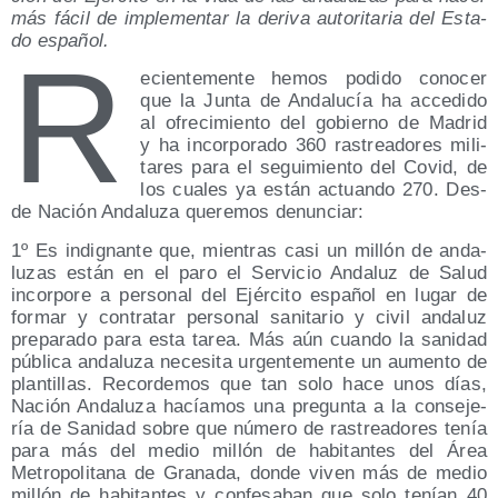
más fácil de imple­men­tar la deri­va auto­ri­ta­ria del Esta­
do español.
R
ecien­te­men­te hemos podi­do cono­cer
que la Jun­ta de Anda­lu­cía ha acce­di­do
al ofre­ci­mien­to del gobierno de Madrid
y ha incor­po­ra­do 360 ras­trea­do­res mili­
ta­res para el segui­mien­to del Covid, de
los cua­les ya están actuan­do 270. Des­
de Nación Anda­lu­za que­re­mos denunciar:
1º Es indig­nan­te que, mien­tras casi un millón de anda­
lu­zas están en el paro el Ser­vi­cio Anda­luz de Salud
incor­po­re a per­so­nal del Ejér­ci­to espa­ñol en lugar de
for­mar y con­tra­tar per­so­nal sani­ta­rio y civil anda­luz
pre­pa­ra­do para esta tarea. Más aún cuan­do la sani­dad
públi­ca anda­lu­za nece­si­ta urgen­te­men­te un aumen­to de
plan­ti­llas. Recor­de­mos que tan solo hace unos días,
Nación Anda­lu­za hacía­mos una pre­gun­ta a la con­se­je­
ría de Sani­dad sobre que núme­ro de ras­trea­do­res tenía
para más del medio millón de habi­tan­tes del Área
Metro­po­li­ta­na de Gra­na­da, don­de viven más de medio
millón de habi­tan­tes y con­fe­sa­ban que solo tenían 40