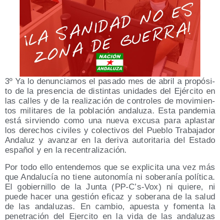
3º Ya lo denun­cia­mos el pasa­do mes de abril a pro­pó­si­
to de la pre­sen­cia de dis­tin­tas uni­da­des del Ejér­ci­to en
las calles y de la rea­li­za­ción de con­tro­les de movi­mien­
tos mili­ta­res de la pobla­ción anda­lu­za. Esta pan­de­mia
está sir­vien­do como una nue­va excu­sa para aplas­tar
los dere­chos civi­les y colec­ti­vos del Pue­blo Tra­ba­ja­dor
Anda­luz y avan­zar en la deri­va auto­ri­ta­ria del Esta­do
espa­ñol y en la recentralización.
Por todo ello enten­de­mos que se expli­ci­ta una vez más
que Anda­lu­cía no tie­ne auto­no­mía ni sobe­ra­nía polí­ti­ca.
El gobier­ni­llo de la Jun­ta (PP‑C’s‑Vox) ni quie­re, ni
pue­de hacer una ges­tión efi­caz y sobe­ra­na de la salud
de las anda­lu­zas. En cam­bio, apues­ta y fomen­ta la
pene­tra­ción del Ejer­ci­to en la vida de las anda­lu­zas