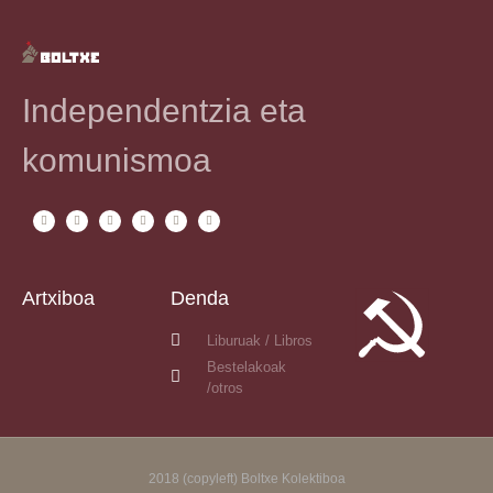
Independentzia eta
komunismoa
Artxiboa
Denda
Liburuak / Libros
Bestelakoak
/otros
2018 (copyleft) Boltxe Kolektiboa