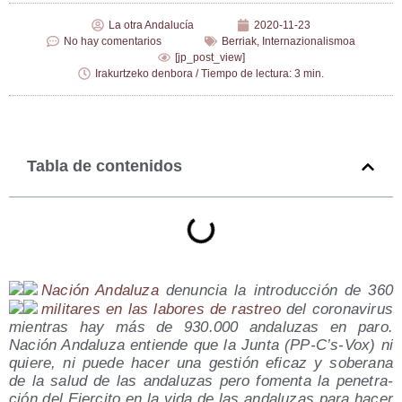
La otra Andalucía
2020-11-23
No hay comentarios
Berriak
,
Internazionalismoa
[jp_post_view]
Irakurtzeko denbora / Tiempo de lectura: 3 min.
Tabla de contenidos
Nación Anda­lu­za
denun­cia la intro­duc­ción de 360
mili­ta­res en las labo­res de ras­treo
del coro­na­vi­rus
mien­tras hay más de 930.000 anda­lu­zas en paro.
Nación Anda­lu­za entien­de que la Jun­ta (PP‑C’s‑Vox) ni
quie­re, ni pue­de hacer una ges­tión efi­caz y sobe­ra­na
de la salud de las anda­lu­zas pero fomen­ta la pene­tra­
ción del Ejer­ci­to en la vida de las anda­lu­zas para hacer