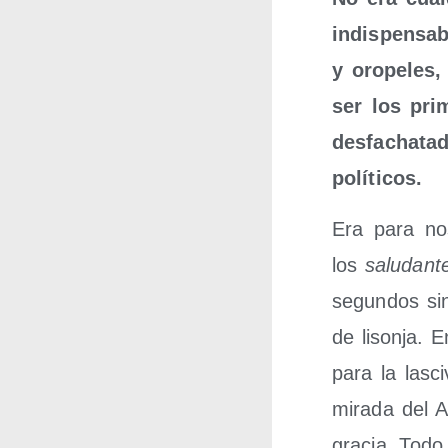
indis­pen­sa­
y oro­pe­les
ser los pri­
des­fa­cha­t
políticos.
Era para no
los
salu­dan­t
segun­dos sin
de lison­ja. 
para la las­ci
mira­da del A
gra­cia. Todo