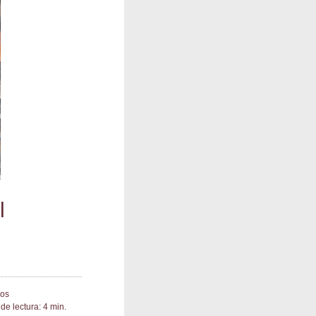
l
ios
de lectura: 4 min.