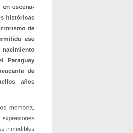
on en esce­na­
s his­tó­ri­cas
rro­ris­mo de
­mi­ti­do ese
 naci­mien­to
el Para­guay
vo­can­te de
ue­llos años
mos memo­ria,
 expre­sio­nes
des inme­di­bles