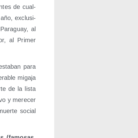
n­tes de cual­
 año, exclu­si­
 Para­guay, al
or, al Pri­mer
esta­ban para
ra­ble miga­ja
e de la lis­ta
i­vo y mere­cer
a muer­te social
as (famo­sas,