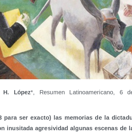
l H. López
*, Resu­men Lati­no­ame­ri­cano, 6 
 para ser exac­to) las memo­rias de la dic­ta­du­r
on inusi­ta­da agre­si­vi­dad algu­nas esce­nas de 