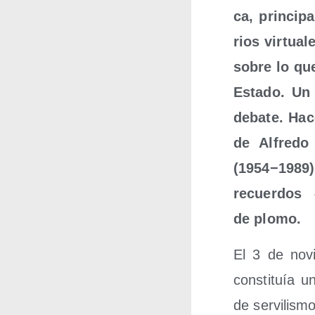
ca, prin­ci­p
rios vir­tua­l
sobre lo que
Esta­do. Un 
deba­te. Hac
de Alfre­do
(1954−1989)
recuer­dos 
de plomo.
El 3 de novi
cons­ti­tuía 
de ser­vi­lis­m