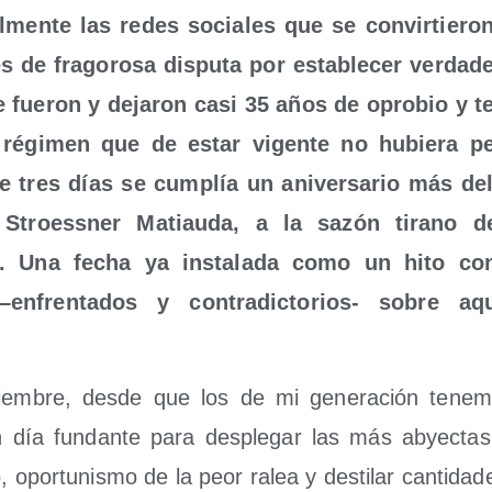
al­men­te las redes socia­les que se con­vir­tie­r
es de fra­go­ro­sa dispu­ta por esta­ble­cer ver­da­de
 fue­ron y deja­ron casi 35 años de opro­bio y te
régi­men que de estar vigen­te no hubie­ra per
e tres días se cum­plía un ani­ver­sa­rio más del
 Stroess­ner Matiau­da, a la sazón tirano d
. Una fecha ya ins­ta­la­da como un hito con­
–enfren­ta­dos y con­tra­dic­to­rios- sobre aq
em­bre, des­de que los de mi gene­ra­ción tene­
un día fun­dan­te para des­ple­gar las más abyec­tas
o, opor­tu­nis­mo de la peor ralea y des­ti­lar can­ti­da­