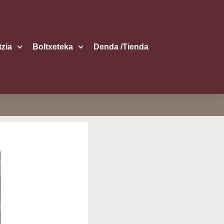
itzia
Boltxe­te­ka
Den­da /​Tien­da