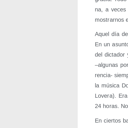
na, a veces e
mos­trar­nos e
Aquel día del 
En un asun­to 
del dic­ta­do
–algu­nas por
ren­cia- siem
la músi­ca Do
Love­ra). Era
24 horas. No 
En cier­tos b