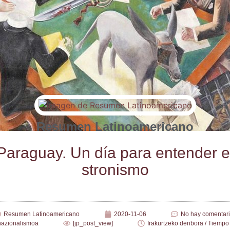
Resumen Latinoamericano
Para­guay. Un día para enten­der e
stronismo
Resumen Latinoamericano
2020-11-06
No hay comentar
nazionalismoa
[jp_post_view]
Irakurtzeko denbora / Tiempo 