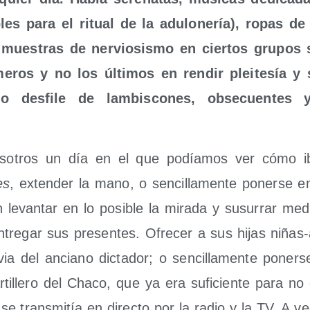
bles para el ritual de la adu­lo­ne­ría), ropas de
, mues­tras de ner­vio­sis­mo en cier­tos gru­pos 
me­ros y no los últi­mos en ren­dir plei­te­sía 
a­do des­fi­le de lam­bis­co­nes, obse­cuen­tes 
so­tros un día en el que podía­mos ver cómo i
es
, exten­der la mano, o sen­ci­lla­men­te poner­se e
 levan­tar en lo posi­ble la mira­da y susu­rrar medi
Entre­gar sus pre­sen­tes. Ofre­cer a sus hijas niñas-a
­via del anciano dic­ta­dor; o sen­ci­lla­men­te poner­
rti­lle­ro del Cha­co, que ya era sufi­cien­te para n
 se trans­mi­tía en direc­to por la radio y la TV. A 