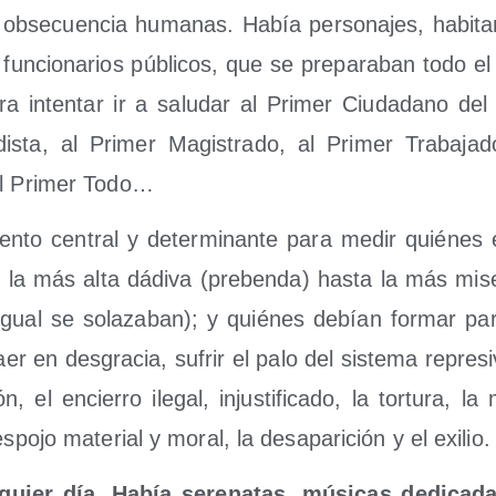
 obse­cuen­cia huma­nas. Había per­so­na­jes, habi­ta
fun­cio­na­rios públi­cos, que se pre­pa­ra­ban todo el
ra inten­tar ir a salu­dar al Pri­mer Ciu­da­dano del
dis­ta, al Pri­mer Magis­tra­do, al Pri­mer Tra­ba­ja­d
 al Pri­mer Todo…
­to cen­tral y deter­mi­nan­te para medir quié­nes 
de la más alta dádi­va (pre­ben­da) has­ta la más mise­
gual se sola­za­ban); y quié­nes debían for­mar par­t
aer en des­gra­cia, sufrir el palo del sis­te­ma repre­s
ón, el encie­rro ile­gal, injus­ti­fi­ca­do, la tor­tu­ra, l
es­po­jo mate­rial y moral, la des­apa­ri­ción y el exilio.
quier día. Había sere­na­tas, músi­cas dedi­ca­d