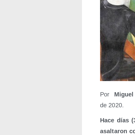
Por
Migue
de 2020.
Hace días (3
asal­ta­ron c