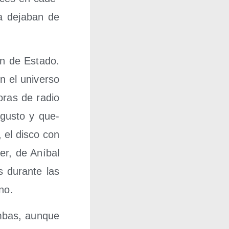
ca deja­ban de
ión de Esta­do.
n el uni­ver­so
o­ras de radio
 gus­to y que­
 el dis­co con
er, de Aní­bal
s duran­te las
uno.
m­bas, aun­que