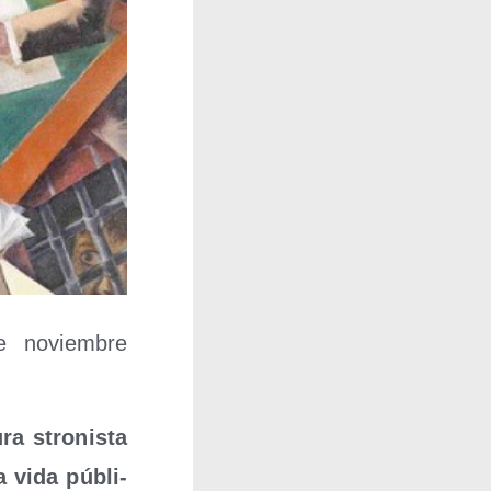
de noviem­bre
a stro­nis­ta
la vida públi­