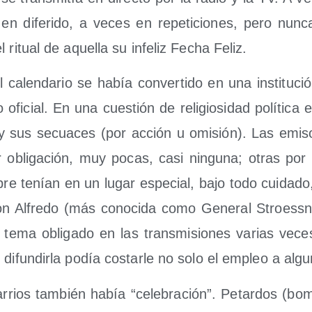
n dife­ri­do, a veces en repe­ti­cio­nes, pero nun­
l ritual de aque­lla su infe­liz Fecha Feliz.
calen­da­rio se había con­ver­ti­do en una ins­ti­tu­c
ofi­cial. En una cues­tión de reli­gio­si­dad polí­ti­ca e
r y sus secua­ces (por acción u omi­sión). Las emi­s
 obli­ga­ción, muy pocas, casi nin­gu­na; otras por
­pre tenían en un lugar espe­cial, bajo todo cui­da­do,
n Alfre­do (más cono­ci­da como Gene­ral Stroess­n
 tema obli­ga­do en las trans­mi­sio­nes varias vece
difun­dir­la podía cos­tar­le no solo el empleo a alg
arrios tam­bién había “cele­bra­ción”. Petar­dos (bo