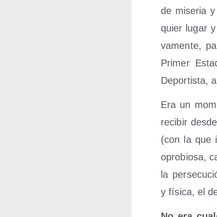
de mise­ria y
quier lugar y 
va­men­te, pa
Pri­mer Esta­
Depor­tis­ta,
Era un momen
reci­bir des­
(con la que i
opro­bio­sa, c
la per­se­cu­ci
y físi­ca, el d
No era cual­