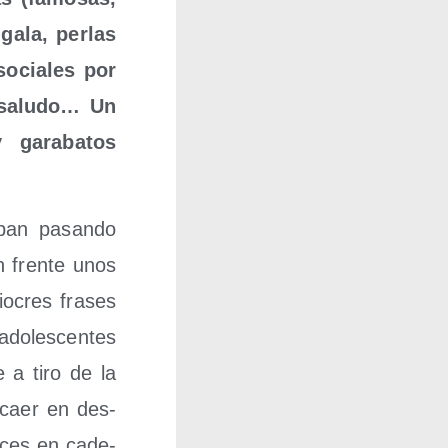
 gala, per­las
socia­les por
y salu­do… Un
y gara­ba­tos
ban pasan­do
n fren­te unos
o­cres fra­ses
do­les­cen­tes
se a tiro de la
o caer en des­
veces en cade­