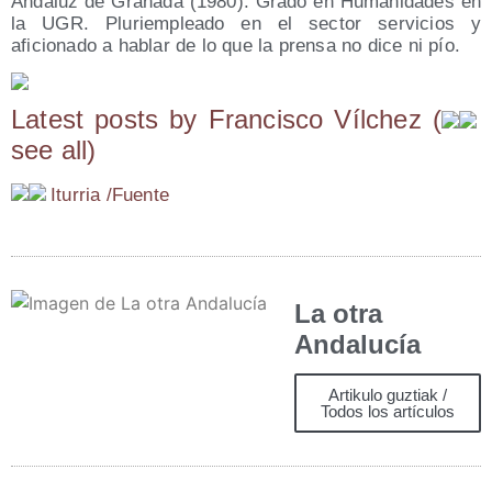
Andaluz de Granada (1980). Grado en Humanidades en
la UGR. Pluriempleado en el sector servicios y
aficionado a hablar de lo que la prensa no dice ni pío.
Latest posts by Fran­cis­co Víl­chez
(
see all
)
Itu­rria /​Fuen­te
La otra
Andalucía
Artikulo guztiak /
Todos los artículos