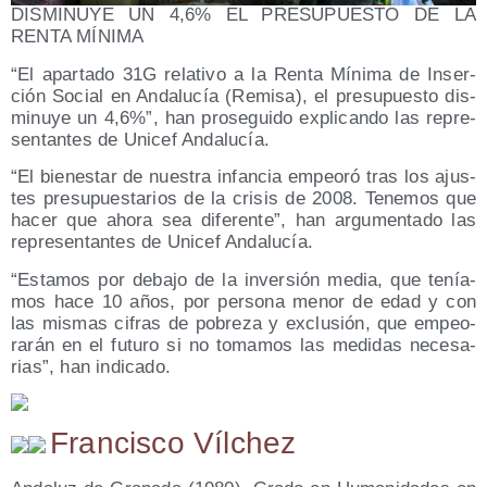
DISMINUYE UN 4,6% EL PRESUPUESTO DE LA
RENTA MÍNIMA
“El apar­ta­do 31G rela­ti­vo a la Ren­ta Míni­ma de Inser­
ción Social en Anda­lu­cía (Remi­sa), el pre­su­pues­to dis­
mi­nu­ye un 4,6%”, han pro­se­gui­do expli­can­do las repre­
sen­tan­tes de Uni­cef Andalucía.
“El bien­es­tar de nues­tra infan­cia empeo­ró tras los ajus­
tes pre­su­pues­ta­rios de la cri­sis de 2008. Tene­mos que
hacer que aho­ra sea dife­ren­te”, han argu­men­ta­do las
repre­sen­tan­tes de Uni­cef Andalucía.
“Esta­mos por deba­jo de la inver­sión media, que tenía­
mos hace 10 años, por per­so­na menor de edad y con
las mis­mas cifras de pobre­za y exclu­sión, que empeo­
ra­rán en el futu­ro si no toma­mos las medi­das nece­sa­
rias”, han indicado.
Francisco Vílchez