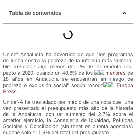
Tabla de contenidos
Uni­cef Anda­lu­cía ha adver­ti­do de que “los pro­gra­mas
de lucha con­tra la pobre­za de la infan­cia más vul­ne­ra­
ble pre­sen­tan algo menos del 1% de incre­men­to res­
pec­to a 2020, cuan­do un 40,8% de los
meno­res
de
18 años en Anda­lu­cía se encuen­tran en ries­go de
pobre­za o exclu­sión social” según reco­ge
Euro­pa
Press
.
Unicef‑A ha tras­la­da­do por medio de una nota que “una
vez pre­sen­ta­do el pre­su­pues­to más alto de la his­to­ria
de la Anda­lu­cía, con un aumen­to del 2,7% sobre el
ante­rior ejer­ci­cio, la Con­se­je­ría de Igual­dad, Polí­ti­cas
Socia­les y Con­ci­lia­ción (sin tener en cuen­ta agen­cias)
supo­ne solo el 1,9% del total del presupuesto”.