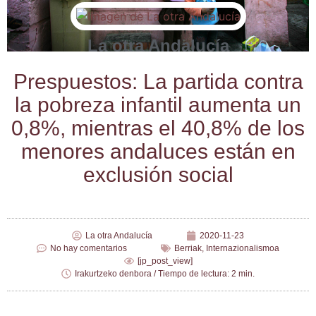
La otra Andalucía
Pres­pues­tos: La par­ti­da con­tra
la pobre­za infan­til aumen­ta un
0,8%, mien­tras el 40,8% de los
meno­res anda­lu­ces están en
exclu­sión social
La otra Andalucía
2020-11-23
No hay comentarios
Berriak
,
Internazionalismoa
[jp_post_view]
Irakurtzeko denbora / Tiempo de lectura: 2 min.