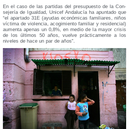
En el caso de las par­ti­das del pre­su­pues­to de la Con­
se­je­ría de Igual­dad, Uni­cef Anda­lu­cía ha apun­ta­do que
“el apar­ta­do 31E (ayu­das eco­nó­mi­cas fami­lia­res, niños
víc­ti­ma de vio­len­cia, aco­gi­mien­to fami­liar y resi­den­cial)
aumen­ta ape­nas un 0,8%, en medio de la mayor cri­sis
de los últi­mos 50 años, vuel­ve prác­ti­ca­men­te a los
nive­les de hace un par de años”.