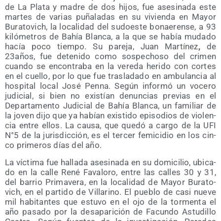
de La Pla­ta y madre de dos hijos, fue ase­si­na­da este
mar­tes de varias puña­la­das en su vivien­da en Mayor
Bura­to­vich, la loca­li­dad del sudoes­te bonae­ren­se, a 93
kiló­me­tros de Bahía Blan­ca, a la que se había muda­do
hacía poco tiem­po. Su pare­ja, Juan Mar­tí­nez
,
de
23años, fue dete­ni­do como sos­pe­cho­so del cri­men
cuan­do se encon­tra­ba en la vere­da heri­do con cor­tes
en el cue­llo, por lo que fue tras­la­da­do en ambu­lan­cia al
hos­pi­tal local José Pen­na. Según infor­mó un voce­ro
judi­cial, si bien no exis­tían denun­cias pre­vias en el
Depar­ta­men­to Judi­cial de Bahía Blan­ca, un fami­liar de
la joven dijo que ya habían exis­ti­do epi­so­dios de vio­len­
cia entre ellos. La cau­sa, que que­dó a car­go de la UFI
N°5 de la juris­dic­ción, es el ter­cer femi­ci­dio en los cin­
co pri­me­ros días del año.
La víc­ti­ma fue halla­da ase­si­na­da en su domi­ci­lio, ubi­ca­
do en la calle René Fava­lo­ro, entre las calles 30 y 31,
del barrio Pri­ma­ve­ra, en la loca­li­dad de Mayor Bura­to­
vich, en el par­ti­do de Villa­rino. El pue­blo de casi nue­ve
mil habi­tan­tes que estu­vo en el ojo de la tor­men­ta el
año pasa­do por la des­apa­ri­ción de Facun­do Astu­di­llo