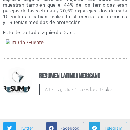
mues­tran tam­bién que el 44% de los femi­ci­das eran
pare­jas de las víc­ti­mas y 20,5% expa­re­jas; dos de cada
10 víc­ti­mas habían rea­li­za­do al menos una denun­cia
y 19 tenían medi­das de protección.
Foto de por­ta­da Izquier­da Diario
Itu­rria /​Fuen­te
Resumen Latinoamericano
Artikulo guztiak / Todos los artículos
Twitter
Facebook
Telegram