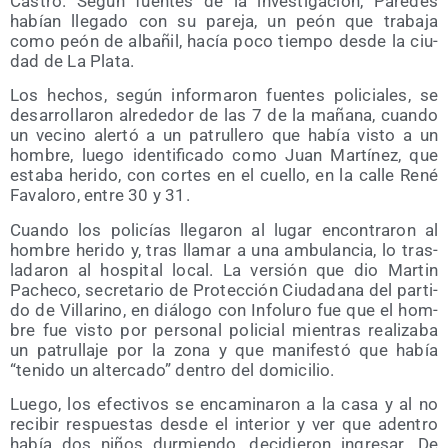
Cas­tro. Según fuen­tes de la inves­ti­ga­ción, Pare­des
habían lle­ga­do con su pare­ja, un peón que tra­ba­ja
como peón de alba­ñil, hacía poco tiem­po des­de la ciu­
dad de La Plata.
Los hechos, según infor­ma­ron fuen­tes poli­cia­les, se
desa­rro­lla­ron alre­de­dor de las 7 de la maña­na, cuan­do
un vecino aler­tó a un patru­lle­ro que había vis­to a un
hom­bre, lue­go iden­ti­fi­ca­do como Juan Mar­tí­nez, que
esta­ba heri­do, con cor­tes en el cue­llo, en la calle René
Fava­lo­ro, entre 30 y 31.
Cuan­do los poli­cías lle­ga­ron al lugar encon­tra­ron al
hom­bre heri­do y, tras lla­mar a una ambu­lan­cia, lo tras­
la­da­ron al hos­pi­tal local. La ver­sión que dio Mar­tin
Pache­co, secre­ta­rio de Pro­tec­ción Ciu­da­da­na del par­ti­
do de Villa­rino, en diá­lo­go con Info­lu­ro fue que el hom­
bre fue vis­to por per­so­nal poli­cial mien­tras rea­li­za­ba
un patru­lla­je por la zona y que mani­fes­tó que había
“teni­do un alter­ca­do” den­tro del domicilio.
Lue­go, los efec­ti­vos se enca­mi­na­ron a la casa y al no
reci­bir res­pues­tas des­de el inte­rior y ver que aden­tro
había dos niños dur­mien­do, deci­die­ron ingre­sar. De