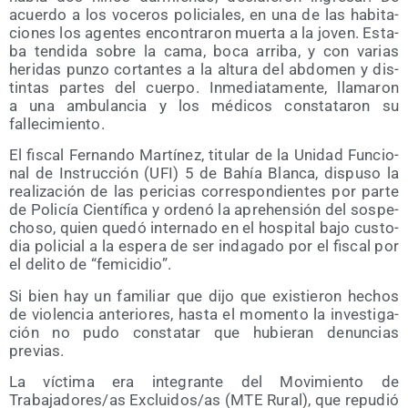
acuer­do a los voce­ros poli­cia­les, en una de las habi­ta­
cio­nes los agen­tes encon­tra­ron muer­ta a la joven. Esta­
ba ten­di­da sobre la cama, boca arri­ba, y con varias
heri­das pun­zo cor­tan­tes a la altu­ra del abdo­men y dis­
tin­tas par­tes del cuer­po. Inme­dia­ta­men­te, lla­ma­ron
a una ambu­lan­cia y los médi­cos cons­ta­ta­ron su
fallecimiento.
El fis­cal Fer­nan­do Mar­tí­nez, titu­lar de la Uni­dad Fun­cio­
nal de Ins­truc­ción (UFI) 5 de Bahía Blan­ca, dis­pu­so la
rea­li­za­ción de las peri­cias corres­pon­dien­tes por par­te
de Poli­cía Cien­tí­fi­ca y orde­nó la aprehen­sión del sos­pe­
cho­so, quien que­dó inter­na­do en el hos­pi­tal bajo cus­to­
dia poli­cial a la espe­ra de ser inda­ga­do por el fis­cal por
el deli­to de “femi­ci­dio”.
Si bien hay un fami­liar que dijo que exis­tie­ron hechos
de vio­len­cia ante­rio­res, has­ta el momen­to la inves­ti­ga­
ción no pudo cons­ta­tar que hubie­ran denun­cias
previas.
La víc­ti­ma era inte­gran­te del Movi­mien­to de
Trabajadores/​as Excluidos/​as (MTE Rural), que repu­dió