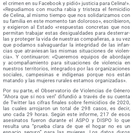
el cri­men en su Face­book y pidió» jus­ti­cia para Celi­na!».
«Repu­dia­mos con mucha rabia y tris­te­za el femi­ci­dio
de Celi­na, al mis­mo tiem­po que nos soli­da­ri­za­mos con
su fami­lia en este momen­to tan dolo­ro­so», escri­bie­ron,
y exi­gie­ron al Esta­do «res­pues­tas con­cre­tas que nos
per­mi­tan tra­ba­jar estas des­igual­da­des para des­te­rrar­
las y pro­te­ger la vida de nues­tras com­pa­ñe­ras, a su vez
que poda­mos sal­va­guar­dar la inte­gri­dad de las infan­
cias que atra­vie­san las mis­mas situa­cio­nes de vio­len­
cia». Y con­ti­nua­ron: «Que­re­mos equi­pos de abor­da­je
y acom­pa­ña­mien­to para situa­cio­nes de vio­len­cia en
nues­tros terri­to­rios, inte­gra­dos por las orga­ni­za­cio­nes
socia­les, cam­pe­si­nas e indí­ge­nas por­que nos están
matan­do y las muje­res rura­les esta­mos organizadas».
Por su par­te, el Obser­va­to­rio de Vio­len­cias de Géne­ro
“Aho­ra que sí nos ven” difun­dió a tra­vés de su cuen­ta
de Twit­ter las cifras fina­les sobre femi­ci­dios de 2020,
las cua­les arro­ja­ron un total de 298 casos, es decir,
uno cada 29 horas. Según este infor­me, 217 de esos
ase­si­na­tos fue­ron duran­te el ASPO y DISPO lo que
resul­ta una “prue­ba cla­ra de que el hogar no es un
espa­cio segu­ro” para las muje­res. Los datos duros