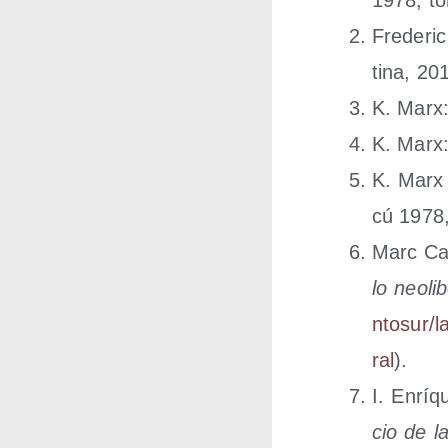
Fre­de­r
ti­na, 20
K. Marx
K. Marx
K. Marx
cú 1978,
Marc Ca
lo neo­li­b
n​t​o​s​u​r​/​l​
ral
).
I. Enrí­
cio de la