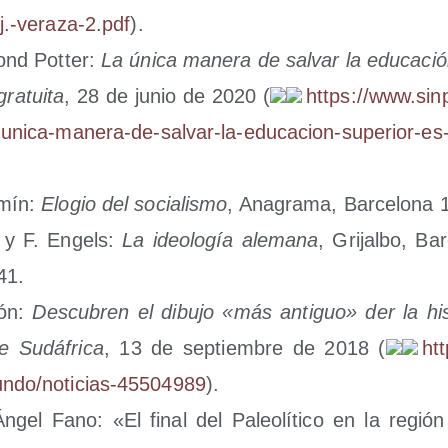
‑j.-veraza‑2.pdf
).
ond Pot­ter:
La úni­ca mane­ra de sal­var la edu­ca­ci
ra­tui­ta
, 28 de junio de 2020 (
https://​www​.sin​pe
-​u​n​i​c​a​-​m​a​n​e​r​a​-​d​e​-​s​a​l​v​a​r​-​l​a​-​e​d​u​c​a​c​i​o​n​-​s​u​p​e​r​i​o​r​-​e​s​-​
mín:
Elo­gio del socia­lis­mo
, Ana­gra­ma, Bar­ce­lo­na 
 y F. Engels:
La ideo­lo­gía ale­ma­na
, Gri­jal­bo, Ba
41.
ión:
Des­cu­bren el dibu­jo «más anti­guo» der la his
e Sudá­fri­ca
, 13 de sep­tiem­bre de 2018 (
htt
​o​/​n​o​t​i​c​i​a​s​-​4​5​5​0​4​989
).
gel Fano: «El final del Paleo­lí­ti­co en la región c