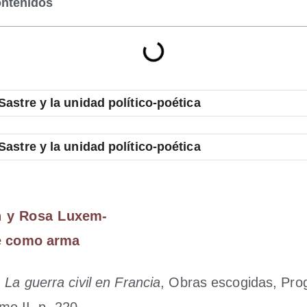
ontenidos
Sas­tre y la uni­dad político-poética
Sas­tre y la uni­dad político-poética
kin y Rosa Luxem­
te como arma
:
La gue­rra civil en Fran­cia
, Obras esco­gi­das, Pro­
mo II, p. 220.