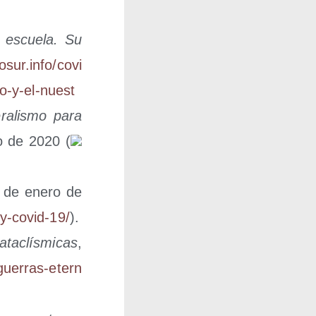
a escue­la. Su
sur​.info/​c​o​v​i​
o​-​y​-​e​l​-​n​u​e​s​t​
­ra­lis­mo para
io de 2020 (
1 de enero de
y​-​c​o​v​i​d​-​19/
).
ta­clís­mi­cas
,
​r​r​a​s​-​e​t​e​r​n​