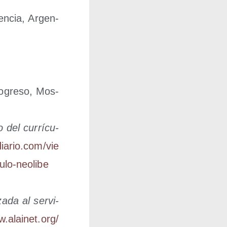
en­cia, Argen­
o­gre­so, Mos­
o del currícu­
a​rio​.com/​v​i​e​
​l​o​-​n​e​o​l​i​b​e​
za­da al ser­vi­
.alai​net​.org/​