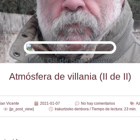
Iñaki Gil de San Vicente
Atmós­fe­ra de villa­nia (II de II)
 San Vicente
2021-01-07
No hay comentarios
Az
[jp_post_view]
Irakurtzeko denbora / Tiempo de lectura: 23 min.