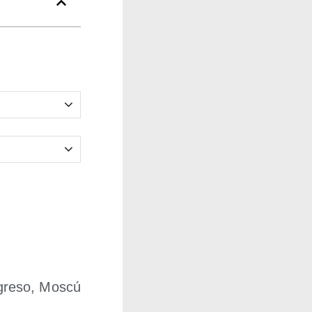
gre­so, Mos­cú