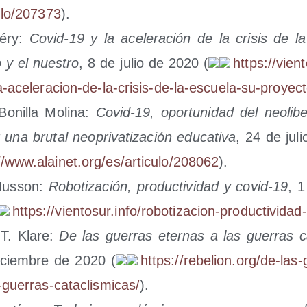
​u​l​o​/​2​0​7​373
).
néry:
Covid-19 y la ace­le­ra­ción de la cri­sis de l
o y el nues­tro
, 8 de julio de 2020 (
https://​vien​to​
​-​a​c​e​l​e​r​a​c​i​o​n​-​d​e​-​l​a​-​c​r​i​s​i​s​-​d​e​-​l​a​-​e​s​c​u​e​l​a​-​s​u​-​p​r​o​y​e​c​t​
Boni­lla Moli­na:
Covid-19, opor­tu­ni­dad del neo­li­be
una bru­tal neo­pri­va­ti­za­ción edu­ca­ti­va
, 24 de jul
www​.alai​net​.org/​e​s​/​a​r​t​i​c​u​l​o​/​2​0​8​062
).
Hus­son:
Robo­ti­za­ción, pro­duc­ti­vi­dad y covid-19
, 
https://​vien​to​sur​.info/​r​o​b​o​t​i​z​a​c​i​o​n​-​p​r​o​d​u​c​t​i​v​i​d​a​d​-​
T. Kla­re:
De las gue­rras eter­nas a las gue­rras ca
ciem­bre de 2020 (
https://​rebe​lion​.org/​d​e​-​l​a​s​-​g​u​e
-​g​u​e​r​r​a​s​-​c​a​t​a​c​l​i​s​m​i​c​as/
).