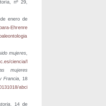
­to­ria, nº 29,
 de enero de
​a​r​a​-​E​h​r​e​n​r​e​
​a​l​e​o​n​t​o​l​o​g​i​a​
 sido muje­res
,
c​i​e​n​c​i​a​/​l​
as muje­res
y Fran­cia
, 18
​3​1​0​1​8​/​a​b​c​i​
to­ria
, 14 de