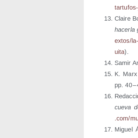
tartufos
Clai­re B
hacer­la g
e​x​t​o​s​/​l​a​
u​ita
).
Samir A
K. Marx
pp. 40 – 
Redac­c
cue­va d
.com/​m​u​n​d
Miguel Án