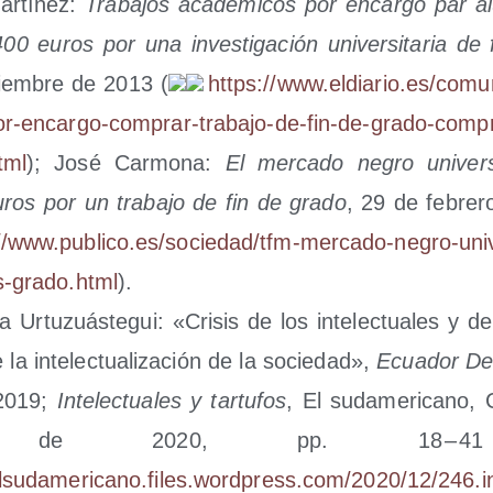
ar­tí­nez:
Tra­ba­jos aca­dé­mi­cos por encar­go par 
00 euros por una inves­ti­ga­ción uni­ver­si­ta­ria de
iem­bre de 2013 (
https://​www​.eldia​rio​.es/​c​o​m​u​n​i​t​a
o​r​-​e​n​c​a​r​g​o​-​c​o​m​p​r​a​r​-​t​r​a​b​a​j​o​-​d​e​-​f​i​n​-​d​e​-​g​r​a​d​o​-​c​o​m​p​r
h​tml
); José Car­mo­na:
El mer­ca­do negro uni­ver­si
ros por un tra­ba­jo de fin de gra­do
, 29 de febre­
ww​.publi​co​.es/​s​o​c​i​e​d​a​d​/​t​f​m​-​m​e​r​c​a​d​o​-​n​e​g​r​o​-​u​n​i​v​e​r​
s​-​g​r​a​d​o​.​h​tml
).
a Urtu­zuás­te­gui: «Cri­sis de los inte­lec­tua­les y del
 la inte­lec­tua­li­za­ción de la socie­dad»,
Ecua­dor De
 2019;
Inte­lec­tua­les y tar­tu­fos
, El sud­ame­ri­cano, 
 de 2020, pp. 18 – 
elsudamericano.files.wordpress.com/2020/12/246.in