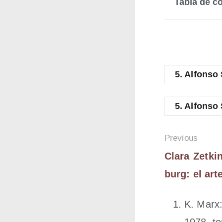
Tabla de c
5.
Alfon­so 
5.
Alfon­so 
Pre­vious
Cla­ra Zet­
burg: el ar
K. Marx
1978, to