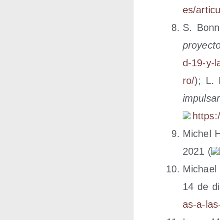
e​s​/​a​r​t​i​c
S. Bon­
pro­yec­t
d​-​1​9​-​y​-​l​a
ro/
); L. 
impul­sar 
https://​
Michel 
2021 (
Michael 
14 de di
a​s​-​a​-​l​a​s​