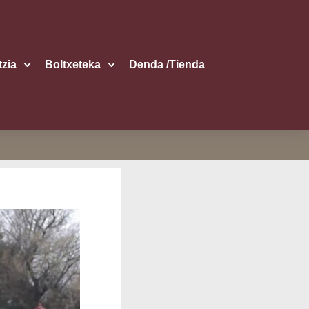
itzia
Boltxe­te­ka
Den­da /​Tien­da