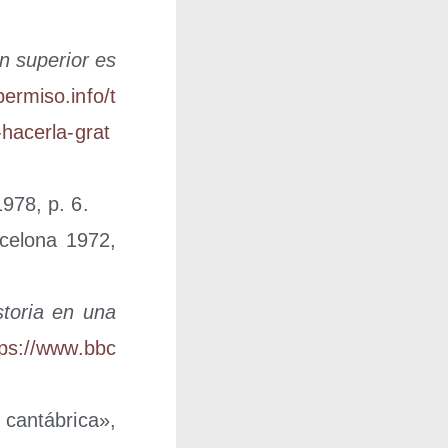
ón supe­rior es
r​mi​so​.info/​t​
h​a​c​e​r​l​a​-​g​r​a​t​
1978, p. 6.
r­ce­lo­na 1972,
­to­ria en una
ps://​www​.bbc​
an­tá­bri­ca»,