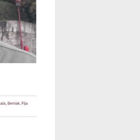
ala
,
Berriak
,
Fija