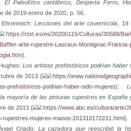
. El Paleo­lí­ti­co can­tá­bri­co
,
Des­per­ta Ferro
, His
re de 2019-enero de 2020, p. 56.
a Ehren­reich:
Lec­cio­nes del arte caver­ní­co­la
, 19
https://​ctxt​.es/​e​s​/​2​0​2​0​0​1​1​5​/​C​u​l​t​u​r​a​s​/​3​0​5​8​8​/​B​a​r​b
B​a​f​f​l​e​r​-​a​r​t​e​-​r​u​p​e​s​t​r​e​-​L​a​s​c​a​u​x​-​M​o​n​t​i​g​n​a​c​-​F​r​a​n​c​i​a​-​p
l​o​g​i​a​.​htm
).
ia Hughes:
Los artis­tas pre­his­tó­ri­cos podrían haber
tu­bre de 2013 (
https://​www​.natio​nal​geo​graphic​.es/​
t​a​s​-​p​r​e​h​i​s​t​o​r​i​c​o​s​-​p​o​d​r​i​a​n​-​h​a​b​e​r​-​s​i​d​o​-​m​u​j​e​res
);
L
 la mayo­ría de las pin­tu­ras rupes­tres en Espa­ña 
bre de 2013 (
https://​www​.abc​.es/​c​u​l​t​u​r​a​/​a​r​t​e​/​2​0​1
a​s​-​r​u​p​e​s​t​r​e​s​-​m​u​j​e​r​e​s​-​m​a​n​o​s​-​2​0​1​3​1​0​1​7​2​2​3​1​.​h​tml
).
Ángel Cria­do:
La caza­do­ra que rees­cri­bió la his­