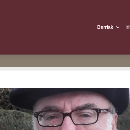
Berriak
Ir