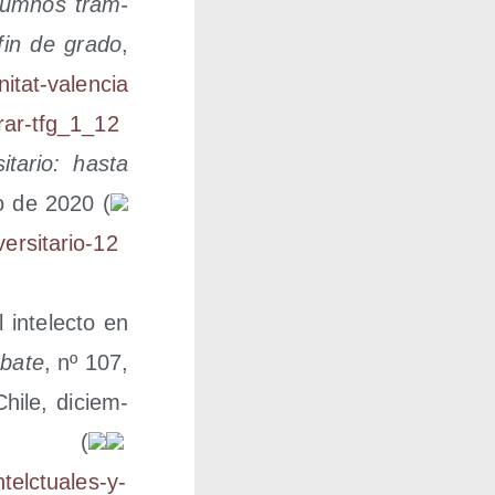
alum­nos tram­
 fin de gra­do
,
​t​-​v​a​l​e​n​c​i​a​
​a​r​-​t​f​g​_​1​_​1​2​
­ta­rio: has­ta
ro de 2020 (
s​i​t​a​r​i​o​-​1​2​
 inte­lec­to en
ba­te
, nº 107,
Chi­le, diciem­
41 (
telctuales-y-