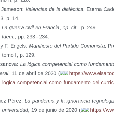
ic Jame­son:
Valen­cias de la dia­léc­ti­ca
, Eter­na Cad
13, p. 14.
:
La gue­rra civil en Fran­cia
,
op. cit.
, p. 249.
:
Idem.
, pp. 233 – 234.
 y F. Engels:
Mani­fies­to del Par­ti­do Comu­nis­ta
, Pr
 tomo I, p. 129.
sa­no­va:
La lógi­ca com­pe­ten­cial como fun­da­men­t
e­ral
, 11 de abril de 2020 (
https://​www​.elsal​to​di
a​-​l​o​g​i​c​a​-​c​o​m​p​e​t​e​n​c​i​a​l​-​c​o​m​o​-​f​u​n​d​a​m​e​n​t​o​-​d​e​l​-​c​u​r​r​i​c​u
quez Pérez:
La pan­de­mia y la igno­ran­cia teg­no­lo­gi­
 uni­ver­si­dad
, 19 de junio de 2020 (
https://​www​