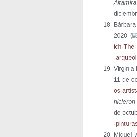
Alta­mi­ra
diciem­b
Bár­ba­r
2020 (
i​c​h​-​T​h​e​-​
-​a​r​q​u​e​o​
Vir­gi­n
11 de oc
o​s​-​a​r​t​i​s​
hicie­ron
de octu­
-​p​i​n​t​u​r​
Miguel 