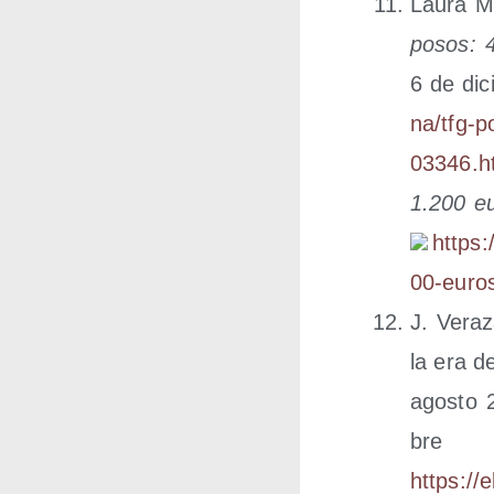
Lau­ra M
po­sos: 4
6 de dic
n​a​/​t​f​g​-​p​
0​3​3​4​6​.​
1.200 eu
https://​w
0​0​-​e​u​r​o​
J. Vera­z
la era de
agos­to
bre
https://