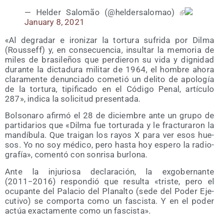
— Hel­der Salo­mão (@heldersalomao)
January 8, 2021
«Al degra­dar e iro­ni­zar la tor­tu­ra sufri­da por Dil­ma
(Rous­seff) y, en con­se­cuen­cia, insul­tar la memo­ria de
miles de bra­si­le­ños que per­die­ron su vida y dig­ni­dad
duran­te la dic­ta­du­ra mili­tar de 1964, el hom­bre aho­ra
cla­ra­men­te denun­cia­do come­tió un deli­to de apo­lo­gía
de la tor­tu­ra, tipi­fi­ca­do en el Códi­go Penal, artícu­lo
287», indi­ca la soli­ci­tud presentada.
Bol­so­na­ro afir­mó el 28 de diciem­bre ante un gru­po de
par­ti­da­rios que «Dil­ma fue tor­tu­ra­da y le frac­tu­ra­ron la
man­dí­bu­la. Que trai­gan los rayos X para ver esos hue­
sos. Yo no soy médi­co, pero has­ta hoy espe­ro la radio­
gra­fía», comen­tó con son­ri­sa burlona.
Ante la inju­rio­sa decla­ra­ción, la exgo­ber­nan­te
(2011−2016) res­pon­dió que resul­ta «tris­te, pero el
ocu­pan­te del Pala­cio del Pla­nal­to (sede del Poder Eje­
cu­ti­vo) se com­por­ta como un fas­cis­ta. Y en el poder
actúa exac­ta­men­te como un fascista».