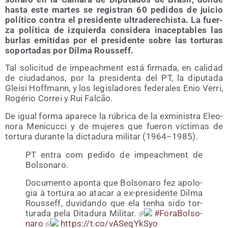
has­ta este mar­tes se regis­tran 60 pedi­dos de jui­cio
polí­ti­co con­tra el pre­si­den­te ultra­de­re­chis­ta. La fuer­
za polí­ti­ca de izquier­da con­si­de­ra inacep­ta­bles las
bur­las emi­ti­das por el pre­si­den­te sobre las tor­tu­ras
sopor­ta­das por Dil­ma Rousseff.
Tal soli­ci­tud de impeach­ment está fir­ma­da, en cali­dad
de ciu­da­da­nos, por la pre­si­den­ta del PT, la dipu­tada
Glei­si Hoff­mann, y los legis­la­do­res fede­ra­les Enio Verri,
Rogé­rio Correi y Rui Falcão.
De igual for­ma apa­re­ce la rúbri­ca de la exmi­nis­tra Eleo­
no­ra Meni­cuc­ci y de muje­res que fue­ron víc­ti­mas de
tor­tu­ra duran­te la dic­ta­du­ra mili­tar (1964−1985).
PT entra com pedi­do de impeach­ment de
Bolsonaro.
Docu­men­to apon­ta que Bol­so­na­ro fez apo­lo­
gia à tor­tu­ra ao ata­car a ex-pre­si­den­te Dil­ma
Rous­seff, duvi­dan­do que ela tenha sido tor­
tu­ra­da pela Dita­du­ra Mili­tar.
#Fora­Bol­so­
na­ro
https://t.co/vASeqYkSyo