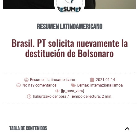
Resumen Latinoamericano
Bra­sil. PT soli­ci­ta nue­va­men­te la
des­ti­tu­ción de Bolsonaro
Resumen Latinoamericano
2021-01-14
No hay comentarios
Berriak
,
Internazionalismoa
[jp_post_view]
Irakurtzeko denbora / Tiempo de lectura: 2 min.
Tabla de contenidos