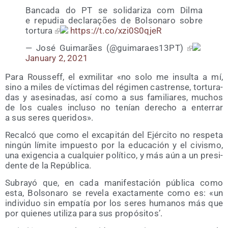
Ban­ca­da do PT se soli­da­ri­za com Dil­ma
e repu­dia decla­rações de Bol­so­na­ro sobre
tor­tu­ra
https://t.co/xzi0S0qjeR
— José Gui­ma­rães (@guimaraes13PT)
January 2, 2021
Para Rous­seff, el exmi­li­tar «no solo me insul­ta a mí,
sino a miles de víc­ti­mas del régi­men cas­tren­se, tor­tu­ra­
das y ase­si­na­das, así como a sus fami­lia­res, muchos
de los cua­les inclu­so no tenían dere­cho a ente­rrar
a sus seres queridos».
Recal­có que como el exca­pi­tán del Ejér­ci­to no res­pe­ta
nin­gún lími­te impues­to por la edu­ca­ción y el civis­mo,
una exi­gen­cia a cual­quier polí­ti­co, y más aún a un pre­si­
den­te de la República.
Sub­ra­yó que, en cada mani­fes­ta­ción públi­ca como
esta, Bol­so­na­ro se reve­la exac­ta­men­te como es: «un
indi­vi­duo sin empa­tía por los seres huma­nos más que
por quie­nes uti­li­za para sus propósitos’.