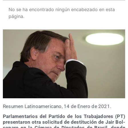
No se ha encontrado ningún encabezado en esta
página.
Resu­men Lati­no­ame­ri­cano, 14 de Enero de 2021.
Par­la­men­ta­rios del Par­ti­do de los Tra­ba­ja­do­res (PT)
pre­sen­ta­ron otra soli­ci­tud de des­ti­tu­ción de Jair Bol­
so­na­ro en la Cáma­ra de Dipu­tados de Bra­sil, don­de