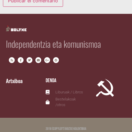
Independentzia eta komunismoa
Artxiboa
Denda
Liburuak / Libros
Bestelakoak
/otros
2018 (copyleft) Boltxe Kolektiboa