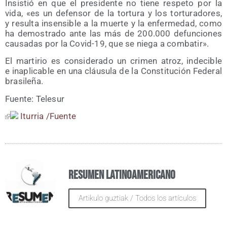
Insis­tió en que el pre­si­den­te no tie­ne res­pe­to por la
vida, «es un defen­sor de la tor­tu­ra y los tor­tu­ra­do­res,
y resul­ta insen­si­ble a la muer­te y la enfer­me­dad, como
ha demos­tra­do ante las más de 200.000 defun­cio­nes
cau­sa­das por la Covid-19, que se nie­ga a combatir».
El mar­ti­rio es con­si­de­ra­do un cri­men atroz, inde­ci­ble
e inapli­ca­ble en una cláu­su­la de la Cons­ti­tu­ción Fede­ral
brasileña.
Fuen­te: Telesur
Itu­rria /​Fuen­te
Resumen Latinoamericano
Artikulo guztiak / Todos los artículos