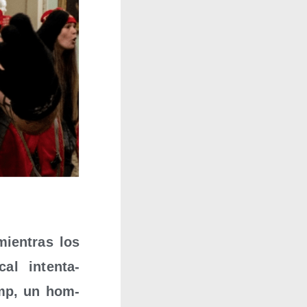
mien­tras los
al inten­ta­
ump, un hom­