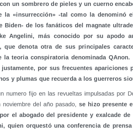
o con un som­bre­ro de pie­les y un cuerno enca­be­
e la «insu­rrec­ción» ‑tal como la deno­mi­nó el 
e Biden- de los faná­ti­cos del mag­na­te ultra­de­
ke Ange­li­ni, más cono­ci­do por su apo­do au
que deno­ta otra de sus prin­ci­pa­les carac­te­r
 la teo­ria cons­pi­ra­to­ria deno­mi­na­da QAnon.
jus­ta­men­te, por sus fre­cuen­tes apa­ri­cio­nes 
r­nos y plu­mas que recuer­da a los gue­rre­ros si
 un nume­ro fijo en las revuel­tas impul­sa­das por
 noviem­bre del año pasa­do,
se hizo pre­sen­te 
 por el abo­ga­do del pre­si­den­te y exal­ca­de d
ni, quien orques­tó una con­fe­ren­cia de pren­s