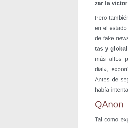
zar la vic­to
Pero tam­bién
en el esta­do
de fake news.
tas y glo­ba­
más altos pa
dial», expo­
Antes de segu
había inten­t
QAnon
Tal como expu