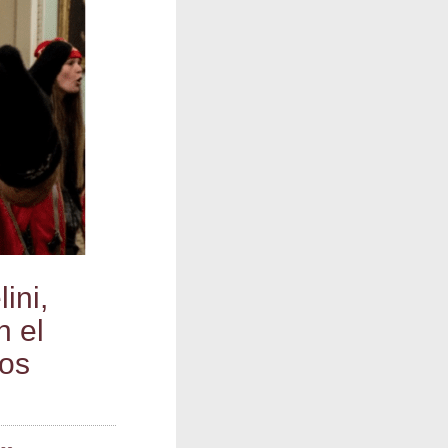
­ni,
n el
nos