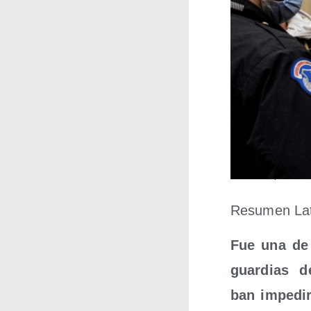
Resu­men Lati
Fue una de l
guar­dias d
ban impe­di