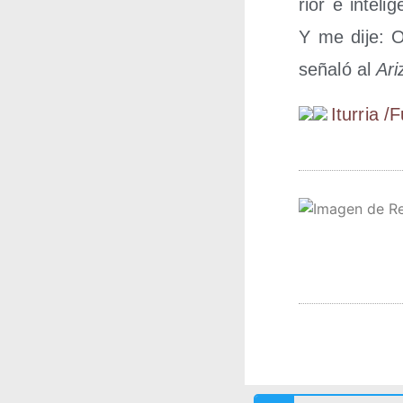
rior e inte­li
Y me dije: O
seña­ló al
Ari
Itu­rria /​