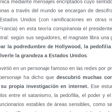
i­ca median­te men­sa­jes encrip­ta­dos cuyo sen­ti­do 
­nas a tra­vés del mun­do se encar­gan de des­ci­f
Esta­dos Uni­dos (con rami­fi­ca­cio­nes en otras n
Fran­cia) en esta teo­ría
cons­pi­ra­noia
el pre­si­den­t
­tral: según sus segui­do­res, el mag­na­te libra una 
ar la podre­dum­bre de Holly­wood, la pedofi­lia
­ver­le la gran­de­za a Esta­dos Uni­dos
.
n­vir­tió en un per­so­na­je famo­so en las redes por p
per­so­na­je ha dicho que
des­cu­brió muchas cons­
su pro­pia inves­ti­ga­ción en inter­net.
Ese estu­
­los entre el sata­nis­mo, la pedofi­lia, el poder y e
un­cio­na­rios esta­bles de áreas sen­si­bles, como se