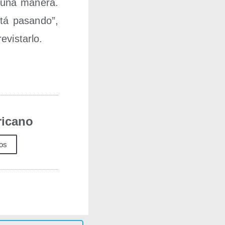
lgu­na mane­ra.
tá pasan­do”,
evistarlo.
icano
los