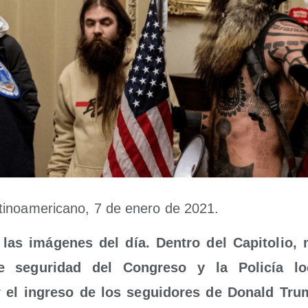
­no­ame­ri­cano, 7 de enero de 2021.
as imá­ge­nes del día. Den­tro del Capi­to­lio, 
e segu­ri­dad del Con­gre­so y la Poli­cía loc
r el ingre­so de los segui­do­res de Donald Tr