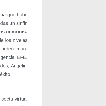
te­na que hubo
das un sin­fin
los comu­nis­
e los nive­les
vo orden mun­
agen­cia EFE.
os, Ange­li­ni
éxito.
ec­ta vir­tual