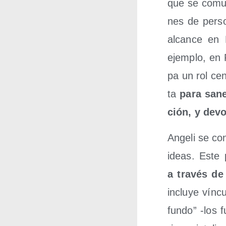
que se comu­n
nes de per­so
alcan­ce en 
ejem­plo, en 
pa un rol cen
ta
para sane
ción, y devol
Ange­li se co
ideas. Este 
a tra­vés de 
inclu­ye víncu
fun­do” ‑los f