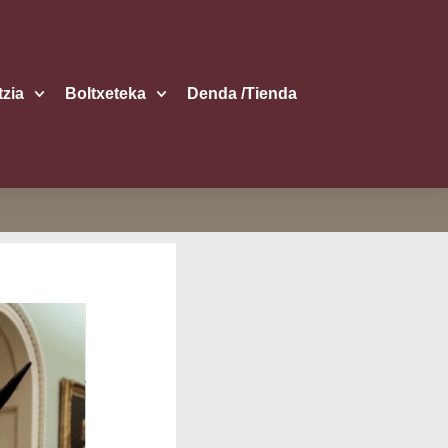
itzia
Boltxe­te­ka
Den­da /​Tien­da