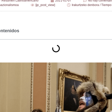
Resumen Latinoamericano
2021-01-07
No hay comentar
nazionalismoa
[jp_post_view]
Irakurtzeko denbora / Tiempo 
ontenidos