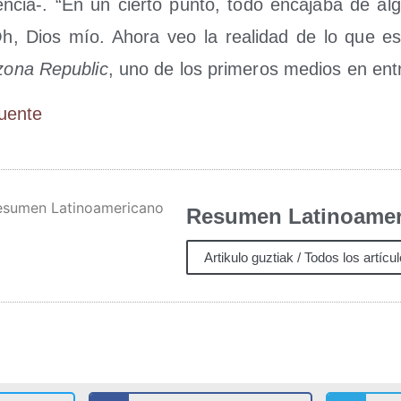
­gen­cia-. “En un cier­to pun­to, todo enca­ja­ba de a
h, Dios mío. Aho­ra veo la reali­dad de lo que es
­zo­na Repu­blic
, uno de los pri­me­ros medios en entr
Fuen­te
Resumen Latinoamer
Artikulo guztiak / Todos los artícu