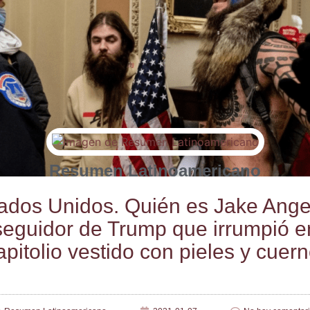
Resumen Latinoamericano
a­dos Uni­dos. Quién es Jake Ange­li
segui­dor de Trump que irrum­pió e
pi­to­lio ves­ti­do con pie­les y cuer