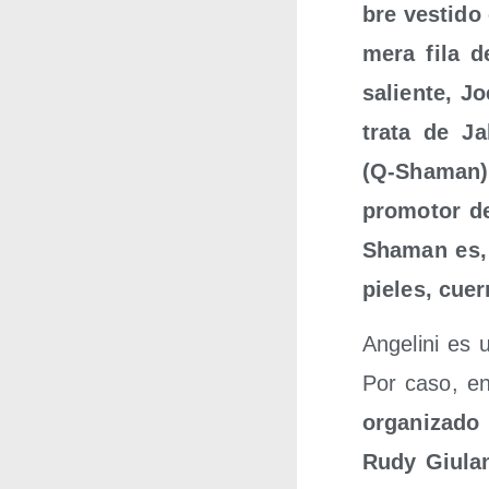
bre ves­ti­d
me­ra fila d
salien­te, Jo
tra­ta de Ja
(Q‑Shaman), 
pro­mo­tor de
Sha­man es, 
pie­les, cue
Ange­li­ni es
Por caso, en
orga­ni­za­do
Rudy Giu­la­