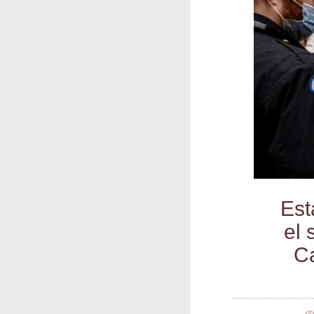
Est
el 
Ca