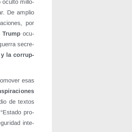
ocul­to millo­
rar. De amplio
acio­nes, por
e
Trump
ocu­
gue­rra secre­
 y la corrup­
ro­mo­ver esas
pi­ra­cio­nes
dio de tex­tos
l “Esta­do pro­
gu­ri­dad inte­