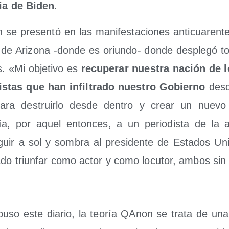
­ria de Biden
.
 se pre­sen­tó en las mani­fes­ta­cio­nes anti­cua­ren­
 de Ari­zo­na ‑don­de es oriun­do- don­de des­ple­gó to
 «Mi obje­ti­vo es
recu­pe­rar nues­tra nación de 
lis­tas que han infil­tra­do nues­tro Gobierno
des­d
ra des­truir­lo des­de den­tro y crear un nue­
nía, por aquel enton­ces, a un perio­dis­ta de la 
ir a sol y som­bra al pre­si­den­te de Esta­dos Uni­d
a­do triun­far como actor y como locu­tor, ambos sin 
­so este dia­rio, la teo­ría QAnon se tra­ta de una s