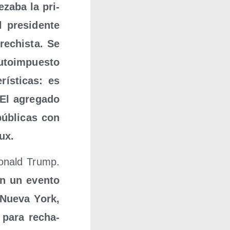
za­ba la pri­
pre­si­den­te
re­chis­ta. Se
to­im­pues­to
ís­ti­cas: es
 El agre­ga­do
públi­cas con
oux.
 Donald Trump.
en un even­to
e Nue­va York,
a para recha­