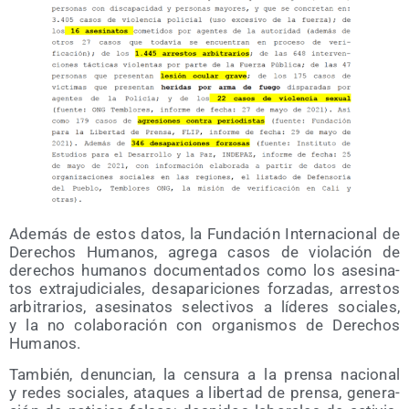
Ade­más de estos datos, la Fun­da­ción Inter­na­cio­nal de
Dere­chos Huma­nos, agre­ga casos de vio­la­ción de
dere­chos huma­nos docu­men­ta­dos como los ase­si­na­
tos extra­ju­di­cia­les, des­apa­ri­cio­nes for­za­das, arres­tos
arbi­tra­rios, ase­si­na­tos selec­ti­vos a líde­res socia­les,
y la no cola­bo­ra­ción con orga­nis­mos de Dere­chos
Humanos.
Tam­bién, denun­cian, la cen­su­ra a la pren­sa nacio­nal
y redes socia­les, ata­ques a liber­tad de pren­sa, gene­ra­