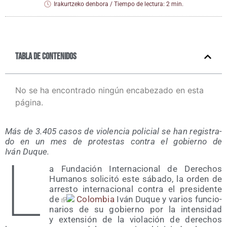
Irakurtzeko denbora / Tiempo de lectura: 2 min.
Tabla de contenidos
No se ha encontrado ningún encabezado en esta
página.
Más de 3.405 casos de vio­len­cia poli­cial se han regis­tra­
do en un mes de pro­tes­tas con­tra el gobierno de
Iván Duque.
L
a Fun­da­ción Inter­na­cio­nal de Dere­chos
Huma­nos soli­ci­tó este sába­do, la orden de
arres­to inter­na­cio­nal con­tra el pre­si­den­te
de
Colom­bia
Iván Duque y varios fun­cio­
na­rios de su gobierno por la inten­si­dad
y exten­sión de la vio­la­ción de dere­chos