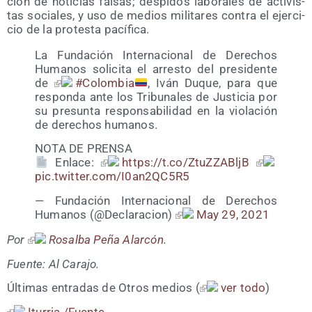
ción de noti­cias fal­sas; des­pi­dos labo­ra­les de acti­vis­
tas socia­les, y uso de medios mili­ta­res con­tra el ejer­ci­
cio de la pro­tes­ta pacífica.
La Fun­da­ción Inter­na­cio­nal de Dere­chos
Huma­nos soli­ci­ta el arres­to del pre­si­den­te
de
#Colom­bia
, Iván Duque, para que
res­pon­da ante los Tri­bu­na­les de Jus­ti­cia por
su pre­sun­ta res­pon­sa­bi­li­dad en la vio­la­ción
de dere­chos humanos.
NOTA DE PRENSA
Enla­ce:
https://t.co/ZtuZZABljB
pic​.twit​ter​.com/​I​0​a​n​2​Q​C​5R5
— Fun­da­ción Inter­na­cio­nal de Dere­chos
Huma­nos (@Declaracion)
May 29, 2021
Por
Rosal­ba Peña Alar­cón
.
Fuen­te: Al Carajo.
Últi­mas entra­das de Otros medios
(
ver todo
)
Itu­rria /​Fuen­te