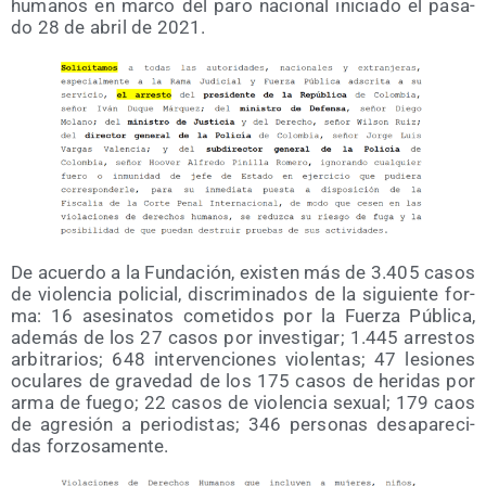
huma­nos en mar­co del paro nacio­nal ini­cia­do el pasa­
do 28 de abril de 2021.
De acuer­do a la Fun­da­ción, exis­ten más de 3.405 casos
de vio­len­cia poli­cial, dis­cri­mi­na­dos de la siguien­te for­
ma: 16 ase­si­na­tos come­ti­dos por la Fuer­za Públi­ca,
ade­más de los 27 casos por inves­ti­gar; 1.445 arres­tos
arbi­tra­rios; 648 inter­ven­cio­nes vio­len­tas; 47 lesio­nes
ocu­la­res de gra­ve­dad de los 175 casos de heri­das por
arma de fue­go; 22 casos de vio­len­cia sexual; 179 caos
de agre­sión a perio­dis­tas; 346 per­so­nas des­apa­re­ci­
das forzosamente.