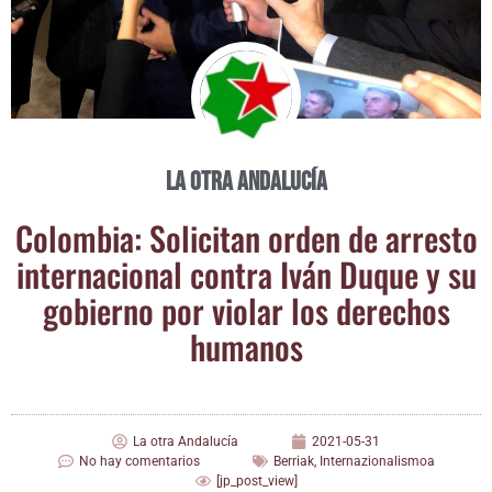
La otra Andalucía
Colom­bia: Soli­ci­tan orden de arres­to
inter­na­cio­nal con­tra Iván Duque y su
gobierno por vio­lar los dere­chos
humanos
La otra Andalucía
2021-05-31
No hay comentarios
Berriak
,
Internazionalismoa
[jp_post_view]