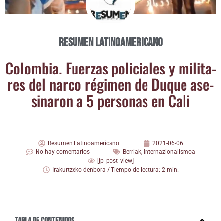
Resumen Latinoamericano
Colom­bia. Fuer­zas poli­cia­les y mili­ta­
res del nar­co régi­men de Duque ase­
si­na­ron a 5 per­so­nas en Cali
Resumen Latinoamericano
2021-06-06
No hay comentarios
Berriak
,
Internazionalismoa
[jp_post_view]
Irakurtzeko denbora / Tiempo de lectura: 2 min.
Tabla de contenidos