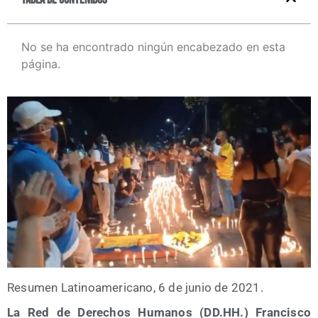
No se ha encontrado ningún encabezado en esta
página.
Resu­men Lati­no­ame­ri­cano, 6 de junio de 2021.
La Red de Dere­chos Huma­nos (DD.HH.) Fran­cis­co