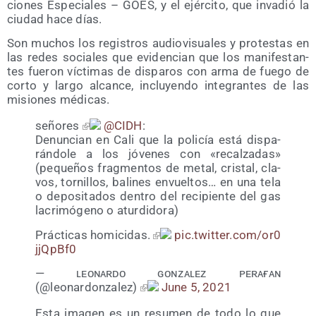
cio­nes Espe­cia­les – GOES, y el ejér­ci­to, que inva­dió la
ciu­dad hace días.
Son muchos los regis­tros audio­vi­sua­les y pro­tes­tas en
las redes socia­les que evi­den­cian que los mani­fes­tan­
tes fue­ron víc­ti­mas de dis­pa­ros con arma de fue­go de
cor­to y lar­go alcan­ce, inclu­yen­do inte­gran­tes de las
misio­nes médicas.
seño­res
@CIDH
:
Denun­cian en Cali que la poli­cía está dis­pa­
rán­do­le a los jóve­nes con «recal­za­das»
(peque­ños frag­men­tos de metal, cris­tal, cla­
vos, tor­ni­llos, bali­nes envuel­tos… en una tela
o depo­si­ta­dos den­tro del reci­pien­te del gas
lacri­mó­geno o aturdidora)
Prác­ti­cas homi­ci­das.
pic​.twit​ter​.com/​o​r​0​
j​j​Q​p​Bf0
— ʟᴇᴏɴᴀʀᴅᴏ ɢᴏɴᴢᴀʟᴇᴢ ᴘᴇʀᴀғᴀɴ
(@leonardonzalez)
June 5, 2021
Esta ima­gen es un resu­men de todo lo que