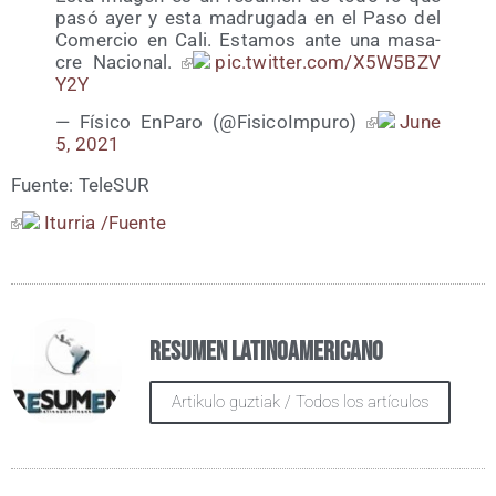
pasó ayer y esta madru­ga­da en el Paso del
Comer­cio en Cali. Esta­mos ante una masa­
cre Nacio­nal.
pic​.twit​ter​.com/​X​5​W​5​B​Z​V​
Y2Y
— Físi­co EnPa­ro (@FisicoImpuro)
June
5, 2021
Fuen­te: TeleSUR
Itu­rria /​Fuen­te
Resumen Latinoamericano
Artikulo guztiak / Todos los artículos