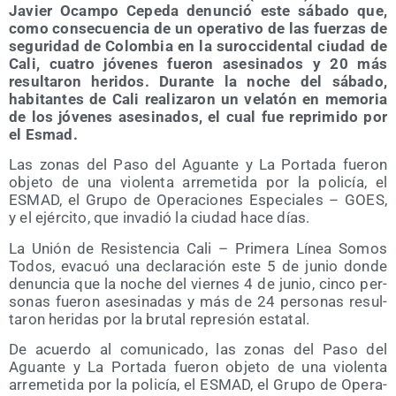
Javier Ocam­po Cepe­da denun­ció este sába­do que,
como con­se­cuen­cia de un ope­ra­ti­vo de las fuer­zas de
segu­ri­dad de Colom­bia en la suroc­ci­den­tal ciu­dad de
Cali, cua­tro jóve­nes fue­ron ase­si­na­dos y 20 más
resul­ta­ron heri­dos. Duran­te la noche del sába­do,
habi­tan­tes de Cali rea­li­za­ron un vela­tón en memo­ria
de los jóve­nes ase­si­na­dos, el cual fue repri­mi­do por
el Esmad.
Las zonas del Paso del Aguan­te y La Por­ta­da fue­ron
obje­to de una vio­len­ta arre­me­ti­da por la poli­cía, el
ESMAD, el Gru­po de Ope­ra­cio­nes Espe­cia­les – GOES,
y el ejér­ci­to, que inva­dió la ciu­dad hace días.
La Unión de Resis­ten­cia Cali – Pri­me­ra Línea Somos
Todos, eva­cuó una decla­ra­ción este 5 de junio don­de
denun­cia que la noche del vier­nes 4 de junio, cin­co per­
so­nas fue­ron ase­si­na­das y más de 24 per­so­nas resul­
ta­ron heri­das por la bru­tal repre­sión estatal.
De acuer­do al comu­ni­ca­do, las zonas del Paso del
Aguan­te y La Por­ta­da fue­ron obje­to de una vio­len­ta
arre­me­ti­da por la poli­cía, el ESMAD, el Gru­po de Ope­ra­