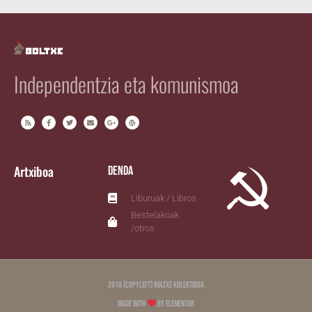
Independentzia eta komunismoa
Artxiboa
Denda
Liburuak / Libros
Bestelakoak
/otros
2018 (copyleft) Boltxe Kolektiboa
Made with
by Elementor