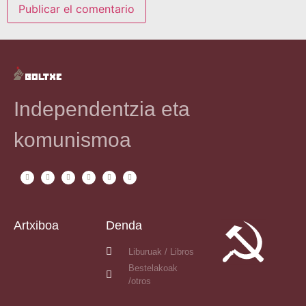
Independentzia eta
komunismoa
Artxiboa
Denda
Liburuak / Libros
Bestelakoak
/otros