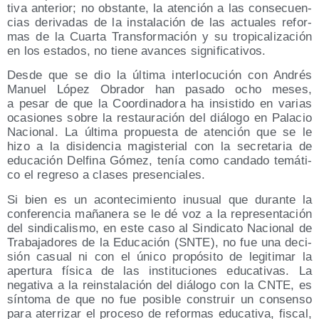
ti­va ante­rior; no obs­tan­te, la aten­ción a las con­se­cuen­
cias deri­va­das de la ins­ta­la­ción de las actua­les refor­
mas de la Cuar­ta Trans­for­ma­ción y su tro­pi­ca­li­za­ción
en los esta­dos, no tie­ne avan­ces significativos.
Des­de que se dio la últi­ma inter­lo­cu­ción con Andrés
Manuel López Obra­dor han pasa­do ocho meses,
a pesar de que la Coor­di­na­do­ra ha insis­ti­do en varias
oca­sio­nes sobre la res­tau­ra­ción del diá­lo­go en Pala­cio
Nacio­nal. La últi­ma pro­pues­ta de aten­ción que se le
hizo a la disi­den­cia magis­te­rial con la secre­ta­ria de
edu­ca­ción Del­fi­na Gómez, tenía como can­da­do temá­ti­
co el regre­so a cla­ses presenciales.
Si bien es un acon­te­ci­mien­to inusual que duran­te la
con­fe­ren­cia maña­ne­ra se le dé voz a la repre­sen­ta­ción
del sin­di­ca­lis­mo, en este caso al Sin­di­ca­to Nacio­nal de
Tra­ba­ja­do­res de la Edu­ca­ción (SNTE), no fue una deci­
sión casual ni con el úni­co pro­pó­si­to de legi­ti­mar la
aper­tu­ra físi­ca de las ins­ti­tu­cio­nes edu­ca­ti­vas. La
nega­ti­va a la reins­ta­la­ción del diá­lo­go con la CNTE, es
sín­to­ma de que no fue posi­ble cons­truir un con­sen­so
para ate­rri­zar el pro­ce­so de refor­mas edu­ca­ti­va, fis­cal,