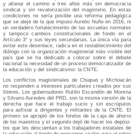
y alla­nar el camino a tres años más sin demo­cra­cia
sin­di­cal y sin reva­lo­ri­za­ción del magis­te­rio. En estas
con­di­cio­nes no sería posi­ble una refor­ma peda­gó­gi­ca
que se ale­je de la que impu­so Aure­lio Nuño en 2016, ni
un ver­da­de­ro for­ta­le­ci­mien­to de las escue­las nor­ma­les
y tam­po­co cam­bios cons­ti­tu­cio­na­les de fon­do en el
Artícu­lo 3° y sus leyes secun­da­rias. La úni­ca vía para
evi­tar este des­en­la­ce, radi­ca en el res­ta­ble­ci­mien­to del
diá­lo­go con la orga­ni­za­ción magis­te­rial más visi­ble del
país que se ha dedi­ca­do a colo­car sobre el deba­te
nacio­nal la nece­si­dad de un pro­ce­so demo­cra­ti­za­dor de
la edu­ca­ción y del sin­di­ca­lis­mo: la CNTE.
Los con­flic­tos magis­te­ria­les de Chia­pas y Michoa­cán
no res­pon­den a intere­ses par­ti­cu­la­res crea­dos por sus
líde­res. Los gober­na­do­res Ruti­lio Escan­dón de More­na
y Sil­vano Aureo­les del PRD, son la mis­ma ver­sión de la
dere­cha que hace el tra­ba­jo sucio y sin escrú­pu­los
para asfi­xiar a diri­gen­tes y mili­tan­tes de la CNTE. El
pri­me­ro se apro­pió de los fon­dos de la caja de aho­rro
de los maes­tros y el segun­do dejó de hacer los depó­si­
tos que les des­cuen­tan a los tra­ba­ja­do­res esta­ta­les de
la edu­ca­ción al fon­do de pen­sio­nes civi­les para el reti­ro