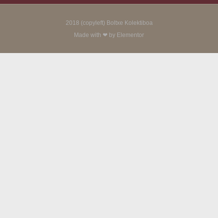
2018 (copyleft) Boltxe Kolektiboa
Made with ❤ by Elementor