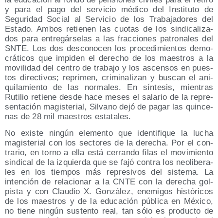
y para el pago del ser­vi­cio médi­co del Ins­ti­tu­to de
Segu­ri­dad Social al Ser­vi­cio de los Tra­ba­ja­do­res del
Esta­do. Ambos retie­nen las cuo­tas de los sin­di­ca­li­za­
dos para entre­gár­se­las a las frac­cio­nes patro­na­les del
SNTE. Los dos des­co­no­cen los pro­ce­di­mien­tos demo­
crá­ti­cos que impi­den el dere­cho de los maes­tros a la
movi­li­dad del cen­tro de tra­ba­jo y los ascen­sos en pues­
tos direc­ti­vos; repri­men, cri­mi­na­li­zan y bus­can el ani­
qui­la­mien­to de las nor­ma­les. En sín­te­sis, mien­tras
Ruti­lio retie­ne des­de hace meses el sala­rio de la repre­
sen­ta­ción magis­te­rial, Sil­vano dejó de pagar las quin­ce­
nas de 28 mil maes­tros estatales.
No exis­te nin­gún ele­men­to que iden­ti­fi­que la lucha
magis­te­rial con los sec­to­res de la dere­cha. Por el con­
tra­rio, en torno a ella está cerran­do filas el movi­mien­to
sin­di­cal de la izquier­da que se fajó con­tra los neo­li­be­ra­
les en los tiem­pos más repre­si­vos del sis­te­ma. La
inten­ción de rela­cio­nar a la CNTE con la dere­cha gol­
pis­ta y con Clau­dio X. Gon­zá­lez, enemi­gos his­tó­ri­cos
de los maes­tros y de la edu­ca­ción públi­ca en Méxi­co,
no tie­ne nin­gún sus­ten­to real, tan sólo es pro­duc­to de