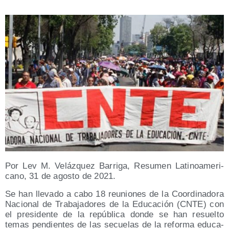
Por Lev M. Veláz­quez Barri­ga, Resu­men Lati­no­ame­ri­
cano, 31 de agos­to de 2021.
Se han lle­va­do a cabo 18 reunio­nes de la Coor­di­na­do­ra
Nacio­nal de Tra­ba­ja­do­res de la Edu­ca­ción (CNTE) con
el pre­si­den­te de la repú­bli­ca don­de se han resuel­to
temas pen­dien­tes de las secue­las de la refor­ma edu­ca­