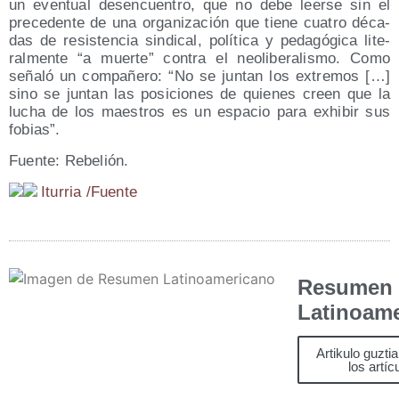
un even­tual des­en­cuen­tro, que no debe leer­se sin el
pre­ce­den­te de una orga­ni­za­ción que tie­ne cua­tro déca­
das de resis­ten­cia sin­di­cal, polí­ti­ca y peda­gó­gi­ca lite­
ral­men­te “a muer­te” con­tra el neo­li­be­ra­lis­mo. Como
seña­ló un com­pa­ñe­ro: “No se jun­tan los extre­mos […]
sino se jun­tan las posi­cio­nes de quie­nes creen que la
lucha de los maes­tros es un espa­cio para exhi­bir sus
fobias”.
Fuen­te: Rebelión.
Itu­rria /​Fuen­te
Resumen
Latinoam
Artikulo guzti
los artíc