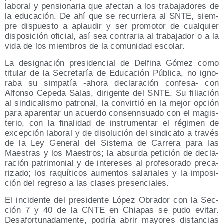
labo­ral y pen­sio­na­ria que afec­tan a los tra­ba­ja­do­res de
la edu­ca­ción. De ahí que se recu­rrie­ra al SNTE, siem­
pre dis­pues­to a aplau­dir y ser pro­mo­tor de cual­quier
dis­po­si­ción ofi­cial, así sea con­tra­ria al tra­ba­ja­dor o a la
vida de los miem­bros de la comu­ni­dad escolar.
La desig­na­ción pre­si­den­cial de Del­fi­na Gómez como
titu­lar de la Secre­ta­ría de Edu­ca­ción Públi­ca, no igno­
ra­ba su sim­pa­tía ‑aho­ra decla­ra­ción con­fe­sa- con
Alfon­so Cepe­da Salas, diri­gen­te del SNTE. Su filia­ción
al sin­di­ca­lis­mo patro­nal, la con­vir­tió en la mejor opción
para apa­ren­tar un acuer­do con­senn­sua­do con el magis­
te­rio, con la fina­li­dad de ins­tru­men­tar el régi­men de
excep­ción labo­ral y de diso­lu­ción del sin­di­ca­to a tra­vés
de la Ley Gene­ral del Sis­te­ma de Carre­ra para las
Maes­tras y los Maes­tros; la absur­da peti­ción de decla­
ra­ción patri­mo­nial y de intere­ses al pro­fe­so­ra­do pre­ca­
ri­za­do; los raquí­ti­cos aumen­tos sala­ria­les y la impo­si­
ción del regre­so a las cla­ses presenciales.
El inci­den­te del pre­si­den­te López Obra­dor con la Sec­
ción 7 y 40 de la CNTE en Chia­pas se pudo evi­tar.
Des­afor­tu­na­da­men­te, podría abrir mayo­res dis­tan­cias