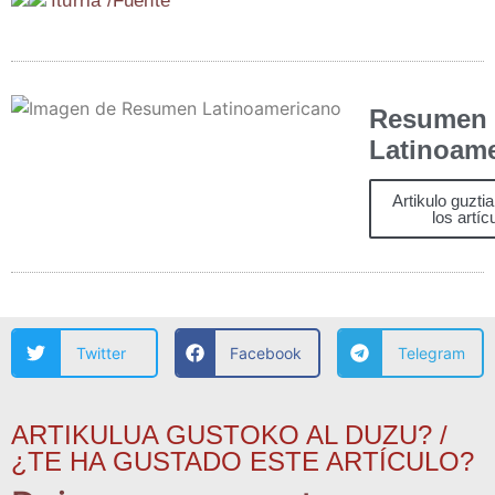
Itu­rria /​Fuen­te
Resumen
Latinoam
Artikulo guzti
los artíc
Twitter
Facebook
Telegram
ARTIKULUA GUSTOKO AL DUZU? /
¿TE HA GUSTADO ESTE ARTÍCULO?