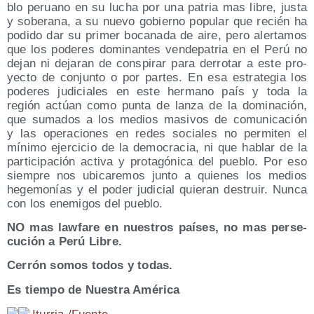
blo peruano en su lucha por una patria mas libre, jus­ta
y sobe­ra­na, a su nue­vo gobierno popu­lar que recién ha
podi­do dar su pri­mer boca­na­da de aire, pero aler­ta­mos
que los pode­res domi­nan­tes ven­de­pa­tria en el Perú no
dejan ni deja­ran de cons­pi­rar para derro­tar a este pro­
yec­to de con­jun­to o por par­tes. En esa estra­te­gia los
pode­res judi­cia­les en este her­mano país y toda la
región actúan como pun­ta de lan­za de la domi­na­ción,
que suma­dos a los medios masi­vos de comu­ni­ca­ción
y las ope­ra­cio­nes en redes socia­les no per­mi­ten el
míni­mo ejer­ci­cio de la demo­cra­cia, ni que hablar de la
par­ti­ci­pa­ción acti­va y pro­ta­gó­ni­ca del pue­blo. Por eso
siem­pre nos ubi­ca­re­mos jun­to a quie­nes los medios
hege­mo­nías y el poder judi­cial quie­ran des­truir. Nun­ca
con los enemi­gos del pueblo.
NO mas law­fa­re en nues­tros paí­ses, no mas per­se­
cu­ción a Perú Libre.
Cerrón somos todos y todas.
Es tiem­po de Nues­tra América