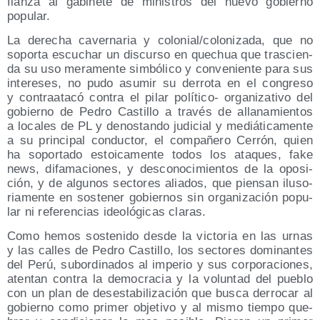
fian­za al gabi­ne­te de minis­tros del nue­vo gobierno
popular.
La dere­cha caver­na­ria y colonial/​colonizada, que no
sopor­ta escu­char un dis­cur­so en que­chua que tras­cien­
da su uso mera­men­te sim­bó­li­co y con­ve­nien­te para sus
intere­ses, no pudo asu­mir su derro­ta en el con­gre­so
y con­tra­ata­có con­tra el pilar polí­ti­co- orga­ni­za­ti­vo del
gobierno de Pedro Cas­ti­llo a tra­vés de alla­na­mien­tos
a loca­les de PL y denos­tan­do judi­cial y mediá­ti­ca­men­te
a su prin­ci­pal con­duc­tor, el com­pa­ñe­ro Cerrón, quien
ha sopor­ta­do estoi­ca­men­te todos los ata­ques, fake
news, difa­ma­cio­nes, y des­co­no­ci­mien­tos de la opo­si­
ción, y de algu­nos sec­to­res alia­dos, que pien­san ilu­so­
ria­men­te en sos­te­ner gobier­nos sin orga­ni­za­ción popu­
lar ni refe­ren­cias ideo­ló­gi­cas claras.
Como hemos sos­te­ni­do des­de la vic­to­ria en las urnas
y las calles de Pedro Cas­ti­llo, los sec­to­res domi­nan­tes
del Perú, subor­di­na­dos al impe­rio y sus cor­po­ra­cio­nes,
aten­tan con­tra la demo­cra­cia y la volun­tad del pue­blo
con un plan de des­es­ta­bi­li­za­ción que bus­ca derro­car al
gobierno como pri­mer obje­ti­vo y al mis­mo tiem­po que­