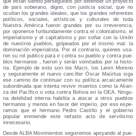
que están sien­do per­se­gui­dos por defen­der un pro­yec­to
de país sobe­rano, digno, con jus­ti­cia social, que no
ocul­tan los gran­des idea­les, que los gran­des refe­ren­tes
polí­ti­cos, socia­les, artís­ti­cos y cul­tu­ra­les de toda
Nues­tra Amé­ri­ca fue­ron gran­des por su irre­ve­ren­cia,
por opo­ner­se furi­bun­da­men­te con­tra el colo­nia­lis­mo, el
impe­ria­lis­mo y el capi­ta­lis­mo y por soñar con la Unión
de nues­tros pue­blos, gol­pea­dos por el mis­mo mal: la
domi­na­ción impe­ria­lis­ta. Por el con­tra­rio, quie­nes usa­
ron su rol publi­co para ir con­tra su pue­blo y con­tra pue­
blos her­ma­nos , fue­ron y serán vomi­ta­dos por la his­to­
ria. Ejem­plo de esto son los Macri, los Lenin Moreno
y segu­ra­men­te el nue­vo can­ci­ller Óscar Maúr­tua siga
ese camino de con­ti­nuar con su polí­ti­ca arcai­ca­men­te
subor­di­na­da que inten­ta revi­vir muer­tos como la Alian­
za del Pací­fi­co o vota con­tra Boli­via en la OEA. Nin­gu­
na debi­li­dad inter­na habi­li­ta a ata­car a otros pue­blos
her­ma­nos y menos en favor del impe­rio, por eso espe­
ra­mos que el her­mano Pedro Cas­ti­llo y el gobierno
popu­lar enmien­de este nefas­to acto de ser­vi­lis­mo
innecesario.
Des­de ALBA Movi­mien­tos segui­re­mos apo­yan­do al pue­