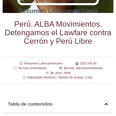
Resumen Latinoamericano
Perú. ALBA Movi­mien­tos.
Deten­ga­mos el Law­fa­re con­tra
Cerrón y Perú Libre
Resumen Latinoamericano
2021-08-30
No hay comentarios
Berriak
,
Internazionalismoa
[jp_post_view]
Irakurtzeko denbora / Tiempo de lectura: 3 min.
Tabla de contenidos