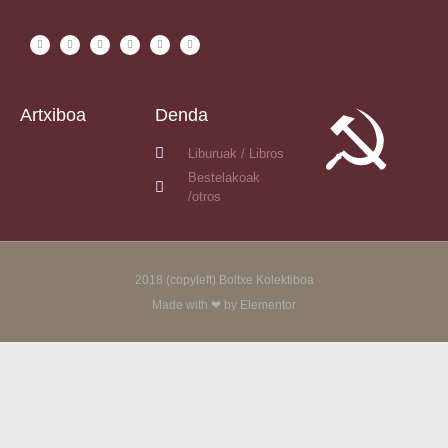
Artxiboa
Denda
Liburuak / Libros
Bestelakoak
/otros
2018 (copyleft) Boltxe Kolektiboa
Made with ❤ by Elementor