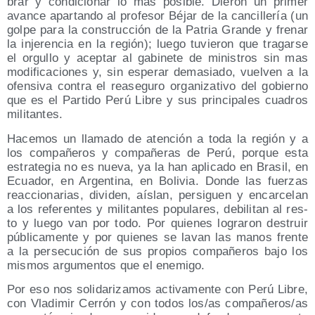
brar y con­di­cio­nar lo mas posi­ble. Die­ron un pri­mer
avan­ce apar­tan­do al pro­fe­sor Béjar de la can­ci­lle­ría (un
gol­pe para la cons­truc­ción de la Patria Gran­de y fre­nar
la inje­ren­cia en la región); lue­go tuvie­ron que tra­gar­se
el orgu­llo y acep­tar al gabi­ne­te de minis­tros sin mas
modi­fi­ca­cio­nes y, sin espe­rar dema­sia­do, vuel­ven a la
ofen­si­va con­tra el rease­gu­ro orga­ni­za­ti­vo del gobierno
que es el Par­ti­do Perú Libre y sus prin­ci­pa­les cua­dros
militantes.
Hace­mos un lla­ma­do de aten­ción a toda la región y a
los com­pa­ñe­ros y com­pa­ñe­ras de Perú, por­que esta
estra­te­gia no es nue­va, ya la han apli­ca­do en Bra­sil, en
Ecua­dor, en Argen­ti­na, en Boli­via. Don­de las fuer­zas
reac­cio­na­rias, divi­den, aís­lan, per­si­guen y encar­ce­lan
a los refe­ren­tes y mili­tan­tes popu­la­res, debi­li­tan al res­
to y lue­go van por todo. Por quie­nes logra­ron des­truir
públi­ca­men­te y por quie­nes se lavan las manos fren­te
a la per­se­cu­ción de sus pro­pios com­pa­ñe­ros bajo los
mis­mos argu­men­tos que el enemigo.
Por eso nos soli­da­ri­za­mos acti­va­men­te con Perú Libre,
con Vla­di­mir Cerrón y con todos los/​as compañeros/​as