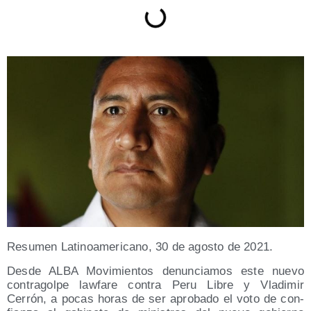
Resu­men Lati­no­ame­ri­cano, 30 de agos­to de 2021.
Des­de ALBA Movi­mien­tos denun­cia­mos este nue­vo
con­tra­gol­pe law­fa­re con­tra Peru Libre y Vla­di­mir
Cerrón, a pocas horas de ser apro­ba­do el voto de con­