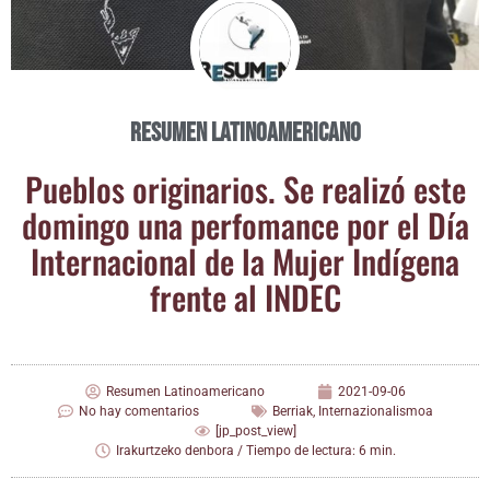
Resumen Latinoamericano
Pue­blos ori­gi­na­rios. Se reali­zó este
domin­go una per­fo­man­ce por el Día
Inter­na­cio­nal de la Mujer Indí­ge­na
fren­te al INDEC
Resumen Latinoamericano
2021-09-06
No hay comentarios
Berriak
,
Internazionalismoa
[jp_post_view]
Irakurtzeko denbora / Tiempo de lectura: 6 min.