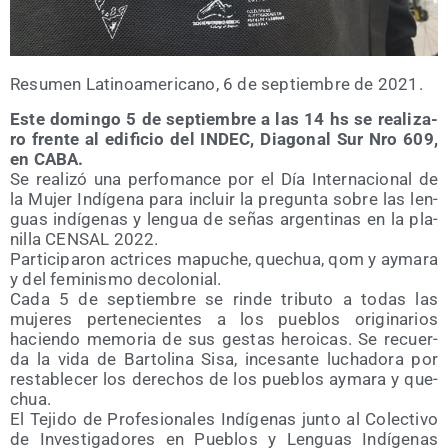
Resu­men Lati­no­ame­ri­cano, 6 de sep­tiem­bre de 2021.
Este domin­go 5 de sep­tiem­bre a las 14 hs se rea­li­za­
ro fren­te al edi­fi­cio del INDEC, Dia­go­nal Sur Nro 609,
en CABA.
Se reali­zó una per­fo­man­ce por el Día Inter­na­cio­nal de
la Mujer Indí­ge­na para incluir la pre­gun­ta sobre las len­
guas indí­ge­nas y len­gua de señas argen­ti­nas en la pla­
ni­lla CENSAL 2022.
Par­ti­ci­pa­ron actri­ces mapu­che, que­chua, qom y ayma­ra
y del femi­nis­mo deco­lo­nial.
Cada 5 de sep­tiem­bre se rin­de tri­bu­to a todas las
muje­res per­te­ne­cien­tes a los pue­blos ori­gi­na­rios
hacien­do memo­ria de sus ges­tas heroi­cas. Se recuer­
da la vida de Bar­to­li­na Sisa, ince­san­te lucha­do­ra por
res­ta­ble­cer los dere­chos de los pue­blos ayma­ra y que­
chua.
El Teji­do de Pro­fe­sio­na­les Indí­ge­nas jun­to al Colec­ti­vo
de Inves­ti­ga­do­res en Pue­blos y Len­guas Indí­ge­nas