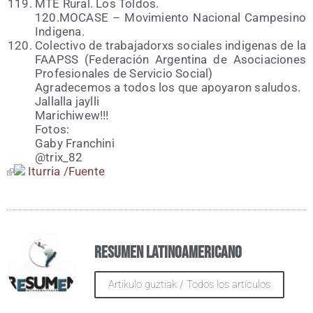
MTE Rural. Los Tol­dos.
120.MOCASE – Movi­mien­to Nacio­nal Cam­pe­sino
Indigena.
Colec­ti­vo de tra­ba­ja­dorxs socia­les indi­ge­nas de la
FAAPSS (Fede­ra­ción Argen­ti­na de Aso­cia­cio­nes
Pro­fe­sio­na­les de Ser­vi­cio Social)
Agra­de­ce­mos a todos los que apo­ya­ron salu­dos.
Jalla­lla jay­lli
Mari­chi­wew!!!
Fotos:
Gaby Fran­chi­ni
@trix_82
Itu­rria /​Fuen­te
Resumen Latinoamericano
Artikulo guztiak / Todos los artículos