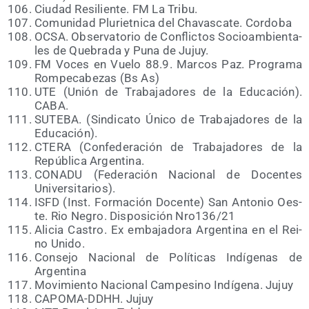
Ciu­dad Resi­lien­te. FM La Tribu.
Comu­ni­dad Plu­ri­et­ni­ca del Cha­vas­ca­te. Cordoba
OCSA. Obser­va­to­rio de Con­flic­tos Socio­am­bien­ta­
les de Que­bra­da y Puna de Jujuy.
FM Voces en Vue­lo 88.9. Mar­cos Paz. Pro­gra­ma
Rom­pe­ca­be­zas (Bs As)
UTE (Unión de Tra­ba­ja­do­res de la Edu­ca­ción).
CABA.
SUTEBA. (Sin­di­ca­to Úni­co de Tra­ba­ja­do­res de la
Educación).
CTERA (Con­fe­de­ra­ción de Tra­ba­ja­do­res de la
Repú­bli­ca Argentina.
CONADU (Fede­ra­ción Nacio­nal de Docen­tes
Universitarios).
ISFD (Inst. For­ma­ción Docen­te) San Anto­nio Oes­
te. Rio Negro. Dis­po­si­ción Nro136/​21
Ali­cia Cas­tro. Ex emba­ja­do­ra Argen­ti­na en el Rei­
no Unido.
Con­se­jo Nacio­nal de Polí­ti­cas Indí­ge­nas de
Argentina
Movi­mien­to Nacio­nal Cam­pe­sino Indí­ge­na. Jujuy
CAPOMA-DDHH. Jujuy