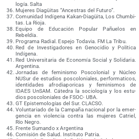
lo­gía. Salta
Muje­res Dia­güi­tas “Ances­tras del Futuro”.
Comu­ni­dad Indí­ge­na Kakan-Dia­güi­ta, Los Chum­bi­
tas. La Rioja.
Equi­po de Edu­ca­ción Popu­lar Pañue­los en
Rebeldía.
Pro­gra­ma Radial. Espe­jo Toda­via. FM La Tribu.
Red de Inves­ti­ga­do­res en Geno­ci­dio y Polí­ti­ca
Indígena.
Red Uni­ver­si­ta­ria de Eco­no­mía Social y Soli­da­ria.
Argentina.
Jor­na­das de femi­nis­mo Pos­co­lo­nial y Núcleo
NUSur de estu­dios pos­co­lo­nia­les, per­for­ma­ti­cos,
iden­ti­da­des afro­dia­po­ri­cas y femi­nis­mos de
IDAES UnSAM. Cáte­dra la socio­lo­gía y los estu­
dios pos­co­lo­nia­les de FSOC- UBA.
GT Epis­te­mo­lo­gías del Sur. CLACSO.
Volun­ta­ria­do de la Cam­pa­ña nacio­nal por la emer­
gen­cia en vio­len­cia con­tra las muje­res Catriel,
Río Negro.
Fren­te Suman­do x Argentina
Comi­sión de Salud. Ins­ti­tu­to Patria.