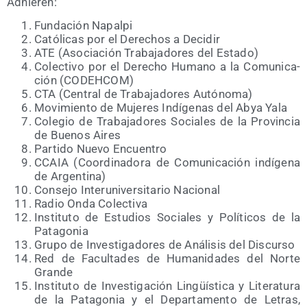
Adhie­ren:
Fun­da­ción Napalpi
Cató­li­cas por el Dere­chos a Decidir
ATE (Aso­cia­ción Tra­ba­ja­do­res del Estado)
Colec­ti­vo por el Dere­cho Humano a la Comu­ni­ca­
ción (CODEHCOM)
CTA (Cen­tral de Tra­ba­ja­do­res Autónoma)
Movi­mien­to de Muje­res Indí­ge­nas del Abya Yala
Cole­gio de Tra­ba­ja­do­res Socia­les de la Pro­vin­cia
de Bue­nos Aires
Par­ti­do Nue­vo Encuentro
CCAIA (Coor­di­na­do­ra de Comu­ni­ca­ción indí­ge­na
de Argentina)
Con­se­jo Inter­uni­ver­si­ta­rio Nacional
Radio Onda Colectiva
Ins­ti­tu­to de Estu­dios Socia­les y Polí­ti­cos de la
Patagonia
Gru­po de Inves­ti­ga­do­res de Aná­li­sis del Discurso
Red de Facul­ta­des de Huma­ni­da­des del Nor­te
Grande
Ins­ti­tu­to de Inves­ti­ga­ción Lin­güís­ti­ca y Lite­ra­tu­ra
de la Pata­go­nia y el Depar­ta­men­to de Letras,