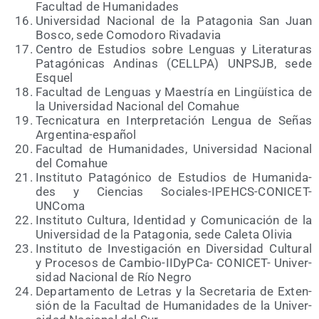
Facul­tad de Humanidades
Uni­ver­si­dad Nacio­nal de la Pata­go­nia San Juan
Bos­co, sede Como­do­ro Rivadavia
Cen­tro de Estu­dios sobre Len­guas y Lite­ra­tu­ras
Pata­gó­ni­cas Andi­nas (CELLPA) UNPSJB, sede
Esquel
Facul­tad de Len­guas y Maes­tría en Lin­güís­ti­ca de
la Uni­ver­si­dad Nacio­nal del Comahue
Tec­ni­ca­tu­ra en Inter­pre­ta­ción Len­gua de Señas
Argentina-español
Facul­tad de Huma­ni­da­des, Uni­ver­si­dad Nacio­nal
del Comahue
Ins­ti­tu­to Pata­gó­ni­co de Estu­dios de Huma­ni­da­
des y Cien­cias Sociales-IPEHCS-CONICET-
UNComa
Ins­ti­tu­to Cul­tu­ra, Iden­ti­dad y Comu­ni­ca­ción de la
Uni­ver­si­dad de la Pata­go­nia, sede Cale­ta Olivia
Ins­ti­tu­to de Inves­ti­ga­ción en Diver­si­dad Cul­tu­ral
y Pro­ce­sos de Cam­bio-IIDyP­Ca- CONICET- Uni­ver­
si­dad Nacio­nal de Río Negro
Depar­ta­men­to de Letras y la Secre­ta­ria de Exten­
sión de la Facul­tad de Huma­ni­da­des de la Uni­ver­