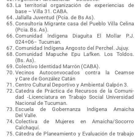
La terri­to­rial orga­ni­za­ción de expe­rien­cias de
base – Villa 31. CABA.
Jalla­lla Juven­tud (Pcia. de Bs As).
Con­sul­to­ría Migran­te casa del Pue­blo Villa Celi­na
(Pcia. Bs. As).
Comu­ni­dad Indí­ge­na Dia­gui­ta El Mollar P.J.
024÷06− Tucuman.
Comu­ni­dad Indí­ge­na Angos­to del Per­chel. Jujuy.
Comu­ni­dad Mapu­che Epu Laf­ken. Los Tol­dos.
(Bs. As).
Colec­ti­vo Iden­ti­dad Marrón (CABA).
Veci­nos Auto­con­vo­ca­dos con­tra la Ceam­se
y Care de Gon­zá­lez Catán
Cen­tro Cul­tu­ral Depor­ti­vo y Ambien­tal Gal­pón 3.
Cate­dra de Prác­ti­ca de Recur­sos de la Comu­ni­
dad ‑Licen­cia­tu­ra en Tra­ba­jo Social Uni­ver­si­dad
Nacio­nal de Tucuman.
Escue­la de Gober­nan­za Indí­ge­na Amai­cha
Del Valle.
Colec­ti­va de Muje­res en Amaicha/​Socorro
Calchaquí.
Cáte­dra de Pla­nea­mien­to y Eva­lua­ción de tra­ba­jo