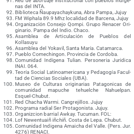
Red de abor­da­je ins­ti­tu­cio­nal con pue­blos indí­ge­
nas del INTA.
Biblio­te­ca Ñau­pa­ya­chay­ku­na, Abra Pam­pa, Jujuy
FM Wipha­la 89.9 Mhz loca­li­dad de Bar­ce­na, Jujuy
Orga­ni­za­ción Con­se­jo Qom­pi. Gru­po Rena­cer Ori­
gi­na­rio. Pam­pa del Indio. Chaco.
Asam­blea de Arti­cu­la­ción de Pue­blos del
Kollasuyu
Asam­blea del Yoka­vil, San­ta María. Catamarca.
Pue­blo Come­chin­gon. Pro­vin­cia de Cordoba.
Comu­ni­dad Indí­ge­na Tulian. Per­so­ne­ria Juri­di­ca
INAI. 064.
Teo­ría Social Lati­no­ame­ri­ca­na y Peda­go­gía Facul­
tad de Cien­cias Socia­les (UBA).
Museo de Cul­tu­ras ori­gi­na­rias Pata­go­ni­cas de
comu­ni­dad mapu­che tehuel­che Nahuel­pan.
Esquel-Chubut.
Red Cha­cha War­mi. Can­gre­ji­llos. Jujuy
Pro­gra­ma radial Ser Pro­ta­go­nis­ta. Jujuy.
Orga­niz­cion barrial Awkay. Tucu­man. FOL:
Lof Newen­tuaiñ iñchiñ. Cos­ta de Lepa. Chubut.
Comu­ni­dad Indi­ge­na Amai­cha del Valle. (Pers. Jur.
4276) RENACI.