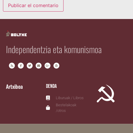
Independentzia eta komunismoa
Artxiboa
Denda
Liburuak / Libros
Bestelakoak
/otros