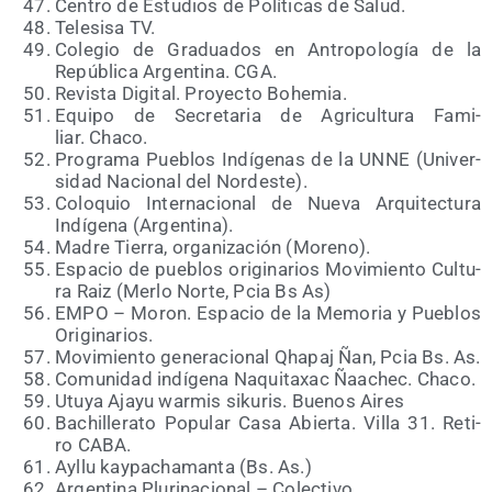
Cen­tro de Estu­dios de Polí­ti­cas de Salud.
Tele­si­sa TV.
Cole­gio de Gra­dua­dos en Antro­po­lo­gía de la
Repú­bli­ca Argen­ti­na. CGA.
Revis­ta Digi­tal. Pro­yec­to Bohemia.
Equi­po de Secre­ta­ria de Agri­cul­tu­ra Fami­
liar. Chaco.
Pro­gra­ma Pue­blos Indí­ge­nas de la UNNE (Uni­ver­
si­dad Nacio­nal del Nordeste).
Colo­quio Inter­na­cio­nal de Nue­va Arqui­tec­tu­ra
Indí­ge­na (Argen­ti­na).
Madre Tie­rra, orga­ni­za­ción (Moreno).
Espa­cio de pue­blos ori­gi­na­rios Movi­mien­to Cul­tu­
ra Raiz (Mer­lo Nor­te, Pcia Bs As)
EMPO – Moron. Espa­cio de la Memo­ria y Pue­blos
Originarios.
Movi­mien­to gene­ra­cio­nal Qha­paj Ñan, Pcia Bs. As.
Comu­ni­dad indí­ge­na Naqui­ta­xac Ñaa­chec. Chaco.
Utu­ya Aja­yu war­mis siku­ris. Bue­nos Aires
Bachi­lle­ra­to Popu­lar Casa Abier­ta. Villa 31. Reti­
ro CABA.
Ayllu kay­pa­cha­man­ta (Bs. As.)
Argen­ti­na Plu­ri­na­cio­nal – Colectivo.