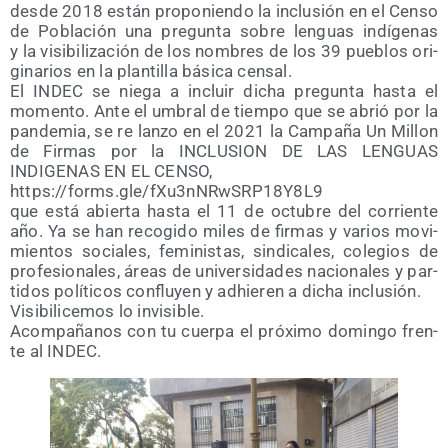
des­de 2018 están pro­po­nien­do la inclu­sión en el Cen­so
de Pobla­ción una pre­gun­ta sobre len­guas indí­ge­nas
y la visi­bi­li­za­ción de los nom­bres de los 39 pue­blos ori­
gi­na­rios en la plan­ti­lla bási­ca cen­sal.
El INDEC se nie­ga a incluir dicha pre­gun­ta has­ta el
momen­to. Ante el umbral de tiem­po que se abrió por la
pan­de­mia, se re lan­zo en el 2021 la Cam­pa­ña Un Millon
de Fir­mas por la INCLUSION DE LAS LENGUAS
INDIGENAS EN EL CENSO,
https://​forms​.gle/​f​X​u​3​n​N​R​w​S​R​P​1​8​Y​8L9
que está abier­ta has­ta el 11 de octu­bre del corrien­te
año. Ya se han reco­gi­do miles de fir­mas y varios movi­
mien­tos socia­les, femi­nis­tas, sin­di­ca­les, cole­gios de
pro­fe­sio­na­les, áreas de uni­ver­si­da­des nacio­na­les y par­
ti­dos polí­ti­cos con­flu­yen y adhie­ren a dicha inclu­sión.
Visi­bi­li­ce­mos lo invi­si­ble.
Acom­pa­ña­nos con tu cuer­pa el pró­xi­mo domin­go fren­
te al INDEC.