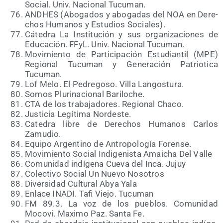
Social. Univ. Nacio­nal Tucuman.
ANDHES (Abo­ga­dos y abo­ga­das del NOA en Dere­
chos Huma­nos y Estu­dios Sociales).
Cáte­dra La Ins­ti­tu­ción y sus orga­ni­za­cio­nes de
Edu­ca­ción. FFyL. Univ. Nacio­nal Tucuman.
Movi­mien­to de Par­ti­ci­pa­ción Estu­dian­til (MPE)
Regio­nal Tucu­man y Gene­ra­ción Patrio­ti­ca
Tucuman.
Lof Melo. El Pedre­go­so. Villa Langostura.
Somos Plu­ri­na­cio­nal Bariloche.
CTA de los tra­ba­ja­do­res. Regio­nal Chaco.
Jus­ti­cia Legí­ti­ma Nordeste.
Cate­dra libre de Dere­chos Huma­nos Car­los
Zamudio.
Equi­po Argen­tino de Antro­po­lo­gía Forense.
Movi­mien­to Social Indi­ge­nis­ta Amai­cha Del Valle
Comu­ni­dad indí­ge­na Cue­va del Inca. Jujuy
Colec­ti­vo Social Un Nue­vo Nosotros
Diver­si­dad Cul­tu­ral Abya Yala
Enla­ce INADI. Tafi Vie­jo. Tucuman
FM 89.3. La voz de los pue­blos. Comu­ni­dad
Moco­vi. Maxi­mo Paz. San­ta Fe.