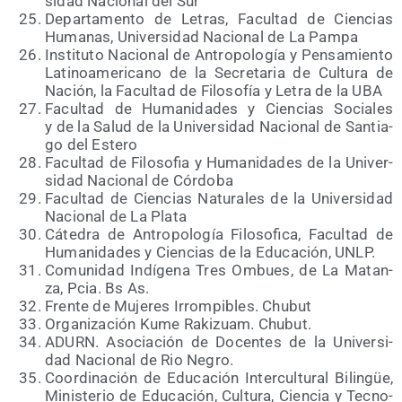
si­dad Nacio­nal del Sur
Depar­ta­men­to de Letras, Facul­tad de Cien­cias
Huma­nas, Uni­ver­si­dad Nacio­nal de La Pampa
Ins­ti­tu­to Nacio­nal de Antro­po­lo­gía y Pen­sa­mien­to
Lati­no­ame­ri­cano de la Secre­ta­ria de Cul­tu­ra de
Nación, la Facul­tad de Filo­so­fía y Letra de la UBA
Facul­tad de Huma­ni­da­des y Cien­cias Socia­les
y de la Salud de la Uni­ver­si­dad Nacio­nal de San­tia­
go del Estero
Facul­tad de Filo­so­fia y Huma­ni­da­des de la Uni­ver­
si­dad Nacio­nal de Córdoba
Facul­tad de Cien­cias Natu­ra­les de la Uni­ver­si­dad
Nacio­nal de La Plata
Cáte­dra de Antro­po­lo­gía Filo­so­fi­ca, Facul­tad de
Huma­ni­da­des y Cien­cias de la Edu­ca­ción, UNLP.
Comu­ni­dad Indí­ge­na Tres Ombues, de La Matan­
za, Pcia. Bs As.
Fren­te de Muje­res Irrom­pi­bles. Chubut
Orga­ni­za­ción Kume Raki­zuam. Chubut.
ADURN. Aso­cia­ción de Docen­tes de la Uni­ver­si­
dad Nacio­nal de Rio Negro.
Coor­di­na­ción de Edu­ca­ción Inter­cul­tu­ral Bilin­güe,
Minis­te­rio de Edu­ca­ción, Cul­tu­ra, Cien­cia y Tec­no­