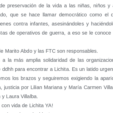
s de pre­ser­va­ción de la vida a las niñas, niños y a
do, que se hace lla­mar demo­crá­ti­co como el 
e­nes con­tra infan­tes, ase­si­nán­do­les y hacién­d
is­tas de ope­ra­ti­vos de gue­rra, a eso se le cono­ce
e Mari­to Abdo y las FTC son res­pon­sa­bles.
 a la más amplia soli­da­ri­dad de las orga­ni­za­cio­
de ddhh para encon­trar a Lichi­ta. Es un lati­do urgen
e­mos los bra­zos y segui­re­mos exi­gien­do la apa­ri
, jus­ti­cia por Lilian Maria­na y María Car­men Villal
y Lau­ra Villal­ba.
n con vida de Lichi­ta YA!