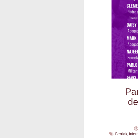
Par
de
Berriak
,
Inter