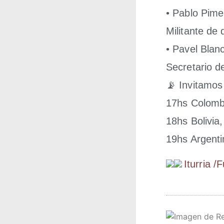
• Pablo Pimen­
Mili­tan­te 
• Pavel Blan­
Secre­ta­rio d
📡 Invi­ta­mos
17hs Colom­b
18hs Boli­via
19hs Argen­ti­
Itu­rria /​