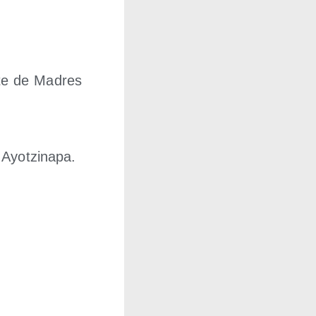
n­te de Madres
 Ayotzi­na­pa.