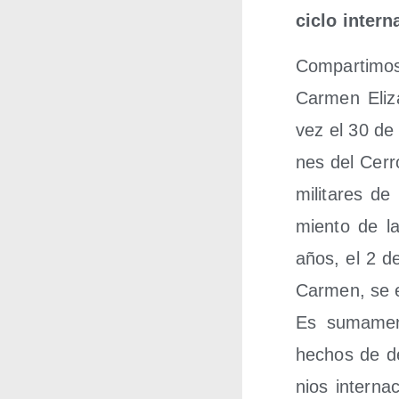
ciclo inter­n
Com­par­ti­mos
Car­men Eli­z
vez el 30 de 
nes del Cerro
mili­ta­res d
mien­to de l
años, el 2 d
Car­men, se e
Es suma­men­
hechos de des
nios inter­na