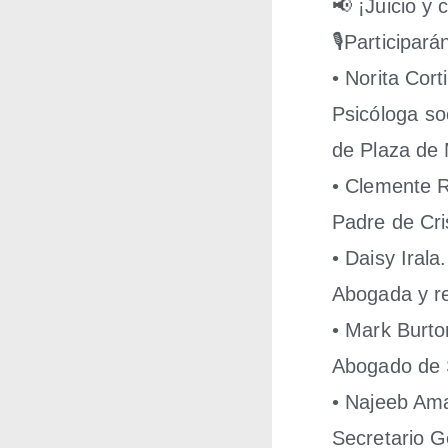
📢 ¡Jui­cio y c
🎙Par­ti­ci­pa­
• Nori­ta Cor­t
Psi­có­lo­ga 
de Pla­za de 
• Cle­men­te 
Padre de Cris­
• Daisy Ira­la
Abo­ga­da y re
• Mark Bur­t
Abo­ga­do de 
• Najeeb Ama
Secre­ta­rio 