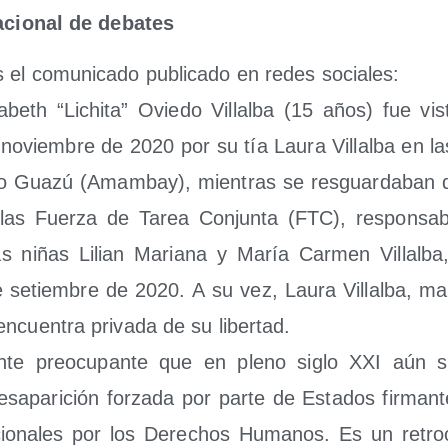
a­cio­nal de debates
 el comu­ni­ca­do publi­ca­do en redes socia­les:
a­beth “Lichi­ta” Ovie­do Villal­ba (15 años) fue vis­
noviem­bre de 2020 por su tía Lau­ra Villal­ba en las
 Gua­zú (Amam­bay), mien­tras se res­guar­da­ban de
e las Fuer­za de Tarea Con­jun­ta (FTC), res­pon­sa­bl
as niñas Lilian Maria­na y María Car­men Villal­b
e setiem­bre de 2020. A su vez, Lau­ra Villal­ba, 
ncuen­tra pri­va­da de su liber­tad.
te preo­cu­pan­te que en pleno siglo XXI aún se
­apa­ri­ción for­za­da por par­te de Esta­dos fir­man­
­cio­na­les por los Dere­chos Huma­nos. Es un retro­