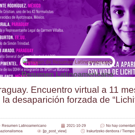
Resumen Latinoamericano
a­guay. Encuen­tro vir­tual a 11 m
 la des­apa­ri­ción for­za­da de “Lichi­
Resumen Latinoamericano
2021-10-29
No hay comentar
nazionalismoa
[jp_post_view]
Irakurtzeko denbora / Tiempo 