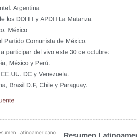
tel. Argen­ti­na
de de los DDHH y APDH La Matan­za.
co. Méxi­co
el Par­ti­do Comu­nis­ta de Méxi­co.
 a par­ti­ci­par del vivo este 30 de octu­bre:
ia, Méxi­co y Perú.
, EE.UU. DC y Vene­zue­la.
na, Bra­sil D.F, Chi­le y Paraguay.
Fuen­te
Resumen Latinoamer