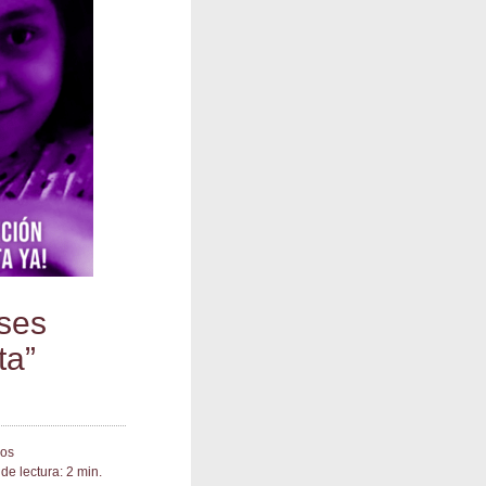
eses
ta”
ios
de lectura: 2 min.