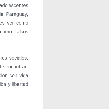
do­les­cen­tes
de Para­guay,
o­les ver como
 como “fal­sos
nes socia­les,
­te encon­trar­
­ción con vida
­ba y liber­tad