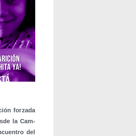
ión for­za­da
es­de la Cam­
ncuen­tro del