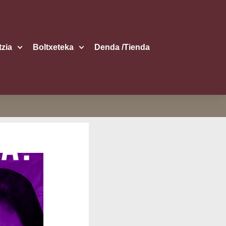
itzia
Boltxe­te­ka
Den­da /​Tien­da