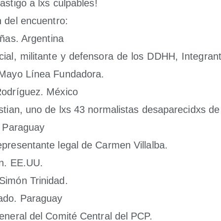
as­ti­go a lxs cul­pa­bles!
rán del encuen­tro:
i­ñas. Argen­ti­na
social, mili­tan­te y defen­so­ra de los DDHH, Inte­gra
Mayo Línea Fun­da­do­ra.
Rodrí­guez. Méxi­co
tian, uno de lxs 43 nor­ma­lis­tas des­apa­re­cidxs de
. Para­guay
pre­sen­tan­te legal de Car­men Villal­ba.
on. EE.UU.
Simón Tri­ni­dad.
­do. Para­guay
Gene­ral del Comi­té Cen­tral del PCP.