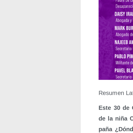
Resu­men Lati
Este 30 de O
de la niña C
pa­ña ¿Dón­d