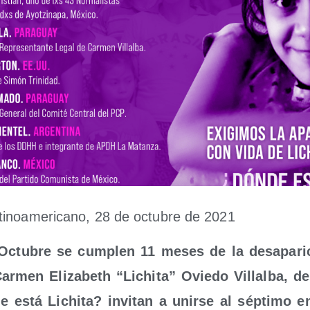
­no­ame­ri­cano, 28 de octu­bre de 2021
ctu­bre se cum­plen 11 meses de la des­apa­ri­c
ar­men Eli­za­beth “Lichi­ta” Ovie­do Villal­ba, d
e está Lichi­ta? invi­tan a unir­se al sép­ti­mo e