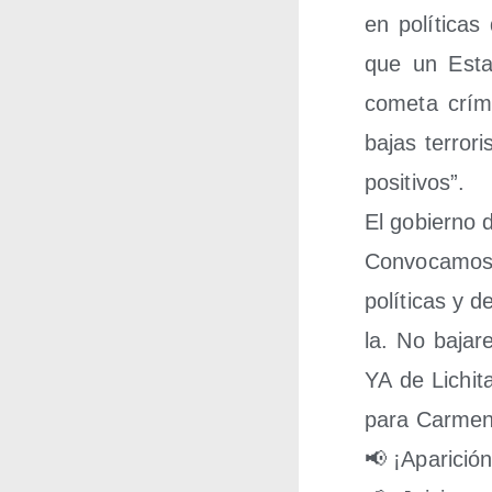
en polí­ti­ca
que un Esta­
come­ta crí­m
bajas terro­r
posi­ti­vos”.
El gobierno d
Con­vo­ca­mos
polí­ti­cas y 
la. No baja­r
YA de Lichi­ta
para Car­men 
📢 ¡Apa­ri­ció