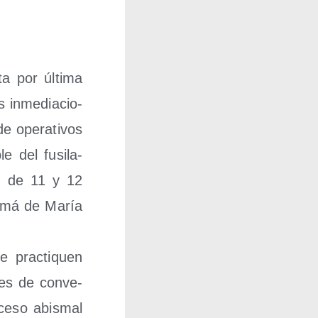
ta por últi­ma
 inme­dia­cio­
 ope­ra­ti­vos
e del fusi­la­
a, de 11 y 12
mamá de María
 prac­ti­quen
tes de con­ve­
ce­so abis­mal