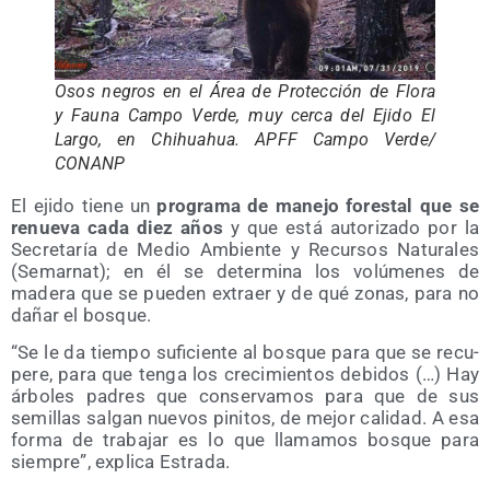
Osos negros en el Área de Pro­tec­ción de Flo­ra
y Fau­na Cam­po Ver­de, muy cer­ca del Eji­do El
Lar­go, en Chihuahua. APFF Cam­po Verde/​
CONANP
El eji­do tie­ne un
pro­gra­ma de mane­jo fores­tal que se
renue­va cada diez años
y que está auto­ri­za­do por la
Secre­ta­ría de Medio Ambien­te y Recur­sos Natu­ra­les
(Semar­nat); en él se deter­mi­na los volú­me­nes de
made­ra que se pue­den extraer y de qué zonas, para no
dañar el bosque.
“Se le da tiem­po sufi­cien­te al bos­que para que se recu­
pe­re, para que ten­ga los cre­ci­mien­tos debi­dos (…) Hay
árbo­les padres que con­ser­va­mos para que de sus
semi­llas sal­gan nue­vos pini­tos, de mejor cali­dad. A esa
for­ma de tra­ba­jar es lo que lla­ma­mos bos­que para
siem­pre”, expli­ca Estrada.