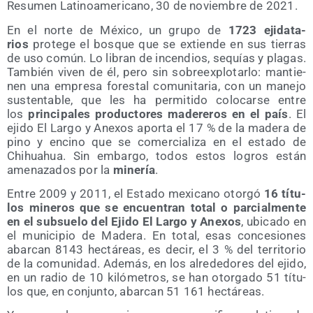
Resu­men Lati­no­ame­ri­cano, 30 de noviem­bre de 2021.
En el nor­te de Méxi­co, un gru­po de
1723 eji­da­ta­
rios
pro­te­ge el bos­que que se extien­de en sus tie­rras
de uso común. Lo libran de incen­dios, sequías y pla­gas.
Tam­bién viven de él, pero sin sobre­ex­plo­tar­lo: man­tie­
nen una empre­sa fores­tal comu­ni­ta­ria, con un mane­jo
sus­ten­ta­ble, que les ha per­mi­ti­do colo­car­se entre
los
prin­ci­pa­les pro­duc­to­res made­re­ros en el país
. El
eji­do El Lar­go y Ane­xos apor­ta el 17 % de la made­ra de
pino y encino que se comer­cia­li­za en el esta­do de
Chihuahua. Sin embar­go, todos estos logros están
ame­na­za­dos por la
mine­ría
.
Entre 2009 y 2011, el Esta­do mexi­cano otor­gó
16 títu­
los mine­ros que se encuen­tran total o par­cial­men­te
en el sub­sue­lo del Eji­do El Lar­go y Ane­xos
, ubi­ca­do en
el muni­ci­pio de Made­ra. En total, esas con­ce­sio­nes
abar­can 8143 hec­tá­reas, es decir, el 3 % del terri­to­rio
de la comu­ni­dad. Ade­más, en los alre­de­do­res del eji­do,
en un radio de 10 kiló­me­tros, se han otor­ga­do 51 títu­
los que, en con­jun­to, abar­can 51 161 hectáreas.