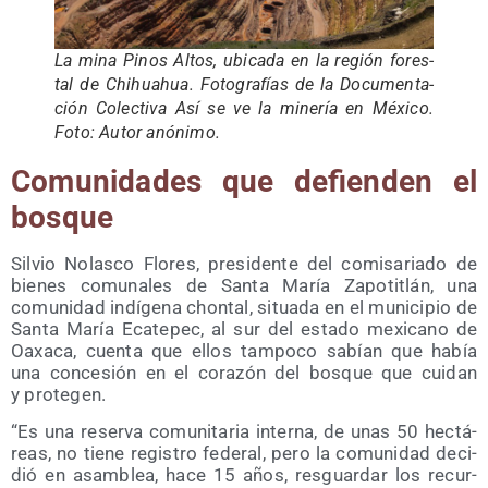
La mina Pinos Altos, ubi­ca­da en la región fores­
tal de Chihuahua. Foto­gra­fías de la Docu­men­ta­
ción Colec­ti­va Así se ve la mine­ría en Méxi­co.
Foto: Autor anónimo.
Comu­ni­da­des que defien­den el
bosque
Sil­vio Nolas­co Flo­res, pre­si­den­te del comi­sa­ria­do de
bie­nes comu­na­les de San­ta María Zapo­titlán, una
comu­ni­dad indí­ge­na chon­tal, situa­da en el muni­ci­pio de
San­ta María Eca­te­pec, al sur del esta­do mexi­cano de
Oaxa­ca, cuen­ta que ellos tam­po­co sabían que había
una con­ce­sión en el cora­zón del bos­que que cui­dan
y protegen.
“Es una reser­va comu­ni­ta­ria inter­na, de unas 50 hec­tá­
reas, no tie­ne regis­tro fede­ral, pero la comu­ni­dad deci­
dió en asam­blea, hace 15 años, res­guar­dar los recur­