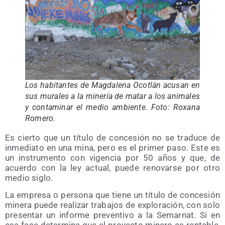
Los habi­tan­tes de Mag­da­le­na Ocotlán acu­san en
sus mura­les a la mine­ría de matar a los ani­ma­les
y con­ta­mi­nar el medio ambien­te. Foto: Roxa­na
Romero.
Es cier­to que un títu­lo de con­ce­sión no se tra­du­ce de
inme­dia­to en una mina, pero es el pri­mer paso. Este es
un ins­tru­men­to con vigen­cia por 50 años y que, de
acuer­do con la ley actual, pue­de reno­var­se por otro
medio siglo.
La empre­sa o per­so­na que tie­ne un títu­lo de con­ce­sión
mine­ra pue­de rea­li­zar tra­ba­jos de explo­ra­ción, con solo
pre­sen­tar un infor­me pre­ven­ti­vo a la Semar­nat. Si en