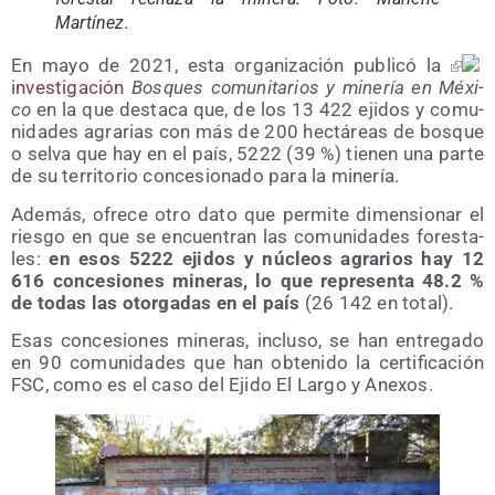
Martínez.
En mayo de 2021, esta orga­ni­za­ción publi­có la
inves­ti­ga­ción
Bos­ques comu­ni­ta­rios y mine­ría en Méxi­
co
en la que des­ta­ca que, de los 13 422 eji­dos y comu­
ni­da­des agra­rias con más de 200 hec­tá­reas de bos­que
o sel­va que hay en el país, 5222 (39 %) tie­nen una par­te
de su terri­to­rio con­ce­sio­na­do para la minería.
Ade­más, ofre­ce otro dato que per­mi­te dimen­sio­nar el
ries­go en que se encuen­tran las comu­ni­da­des fores­ta­
les:
en esos 5222 eji­dos y núcleos agra­rios hay 12
616 con­ce­sio­nes mine­ras, lo que repre­sen­ta 48.2 %
de todas las otor­ga­das en el país
(26 142 en total).
Esas con­ce­sio­nes mine­ras, inclu­so, se han entre­ga­do
en 90 comu­ni­da­des que han obte­ni­do la cer­ti­fi­ca­ción
FSC, como es el caso del Eji­do El Lar­go y Anexos.