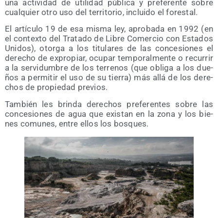
una acti­vi­dad de uti­li­dad públi­ca y pre­fe­ren­te sobre
cual­quier otro uso del terri­to­rio, inclui­do el forestal.
El artícu­lo 19 de esa mis­ma ley, apro­ba­da en 1992 (en
el con­tex­to del Tra­ta­do de Libre Comer­cio con Esta­dos
Uni­dos), otor­ga a los titu­la­res de las con­ce­sio­nes el
dere­cho de expro­piar, ocu­par tem­po­ral­men­te o recu­rrir
a la ser­vi­dum­bre de los terre­nos (que obli­ga a los due­
ños a per­mi­tir el uso de su tie­rra) más allá de los dere­
chos de pro­pie­dad previos.
Tam­bién les brin­da dere­chos pre­fe­ren­tes sobre las
con­ce­sio­nes de agua que exis­tan en la zona y los bie­
nes comu­nes, entre ellos los bosques.