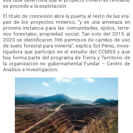
esa fase deter­mi­na que el pro­yec­to mine­ro es ren­ta­ble,
se pro­ce­de a la explotación.
El títu­lo de con­ce­sión abre la puer­ta al res­to de las eta­
pas de los pro­yec­tos mine­ros, “y es una ame­na­za en
pri­me­ra ins­tan­cia para las comu­ni­da­des, eji­dos, terre­
nos fores­ta­les, pro­pie­dad social. Tan solo del 2015 al
2020 se iden­ti­fi­ca­ron 396 per­mi­sos de cam­bio de uso
de sue­lo fores­tal para mine­ría”, expli­ca Sol Pérez, inves­
ti­ga­do­ra que par­ti­ci­pó en el estu­dio del CCMSS y que
hoy for­ma par­te del pro­gra­ma de Tie­rra y Terri­to­rio de
la orga­ni­za­ción no guber­na­men­tal Fun­dar – Cen­tro de
Aná­li­sis e Investigación.