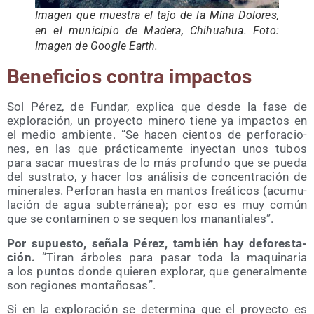
Ima­gen que mues­tra el tajo de la Mina Dolo­res,
en el muni­ci­pio de Made­ra, Chihuahua. Foto:
Ima­gen de Goo­gle Earth.
Bene­fi­cios con­tra impactos
Sol Pérez, de Fun­dar, expli­ca que des­de la fase de
explo­ra­ción, un pro­yec­to mine­ro tie­ne ya impac­tos en
el medio ambien­te. “Se hacen cien­tos de per­fo­ra­cio­
nes, en las que prác­ti­ca­men­te inyec­tan unos tubos
para sacar mues­tras de lo más pro­fun­do que se pue­da
del sus­tra­to, y hacer los aná­li­sis de con­cen­tra­ción de
mine­ra­les. Per­fo­ran has­ta en man­tos freá­ti­cos (acu­mu­
la­ción de agua sub­te­rrá­nea); por eso es muy común
que se con­ta­mi­nen o se sequen los manantiales”.
Por supues­to, seña­la Pérez, tam­bién hay defo­res­ta­
ción.
“Tiran árbo­les para pasar toda la maqui­na­ria
a los pun­tos don­de quie­ren explo­rar, que gene­ral­men­te
son regio­nes montañosas”.
Si en la explo­ra­ción se deter­mi­na que el pro­yec­to es