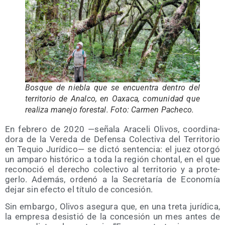
Bos­que de nie­bla que se encuen­tra den­tro del
terri­to­rio de Anal­co, en Oaxa­ca, comu­ni­dad que
rea­li­za mane­jo fores­tal. Foto: Car­men Pacheco.
En febre­ro de 2020 —seña­la Ara­ce­li Oli­vos, coor­di­na­
do­ra de la Vere­da de Defen­sa Colec­ti­va del Terri­to­rio
en Tequio Jurí­di­co— se dic­tó sen­ten­cia: el juez otor­gó
un ampa­ro his­tó­ri­co a toda la región chon­tal, en el que
reco­no­ció el dere­cho colec­ti­vo al terri­to­rio y a pro­te­
ger­lo. Ade­más, orde­nó a la Secre­ta­ría de Eco­no­mía
dejar sin efec­to el títu­lo de concesión.
Sin embar­go, Oli­vos ase­gu­ra que, en una tre­ta jurí­di­ca,
la empre­sa desis­tió de la con­ce­sión un mes antes de