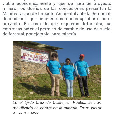
via­ble eco­nó­mi­ca­men­te y que se hará un pro­yec­to
mine­ro, los due­ños de las con­ce­sio­nes pre­sen­tan la
Mani­fes­ta­ción de Impac­to Ambien­tal ante la Semar­nat,
depen­den­cia que tie­ne en sus manos apro­bar o no el
pro­yec­to. En caso de que requie­ran defo­res­tar, las
empre­sas piden el per­mi­so de cam­bio de uso de sue­lo,
de fores­tal, por ejem­plo, para minería.
En el Eji­do Cruz de Oco­te, en Pue­bla, se han
movi­li­za­do en con­tra de la mine­ría. Foto: Víc­tor
Abreu/​CCMSS.