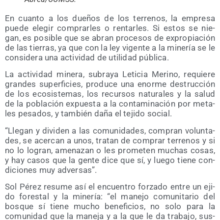
En cuan­to a los due­ños de los terre­nos, la empre­sa
pue­de ele­gir com­prar­les o ren­tar­les. Si estos se nie­
gan, es posi­ble que se abran pro­ce­sos de expro­pia­ción
de las tie­rras, ya que con la ley vigen­te a la mine­ría se le
con­si­de­ra una acti­vi­dad de uti­li­dad pública.
La acti­vi­dad mine­ra, sub­ra­ya Leti­cia Merino, requie­re
gran­des super­fi­cies, pro­du­ce una enor­me des­truc­ción
de los eco­sis­te­mas, los recur­sos natu­ra­les y la salud
de la pobla­ción expues­ta a la con­ta­mi­na­ción por meta­
les pesa­dos, y tam­bién daña el teji­do social.
“Lle­gan y divi­den a las comu­ni­da­des, com­pran volun­ta­
des, se acer­can a unos, tra­tan de com­prar terre­nos y si
no lo logran, ame­na­zan o les pro­me­ten muchas cosas,
y hay casos que la gen­te dice que sí, y lue­go tie­ne con­
di­cio­nes muy adversas”.
Sol Pérez resu­me así el encuen­tro for­za­do entre un eji­
do fores­tal y la mine­ría: “el mane­jo comu­ni­ta­rio del
bos­que sí tie­ne mucho bene­fi­cios, no solo para la
comu­ni­dad que la mane­ja y a la que le da tra­ba­jo, sus­