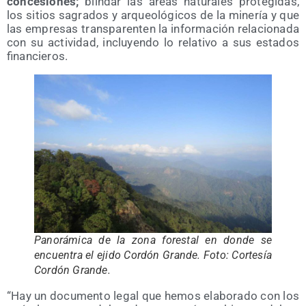
con­ce­sio­nes;
blin­dar las áreas natu­ra­les pro­te­gi­das,
los sitios sagra­dos y arqueo­ló­gi­cos de la mine­ría y que
las empre­sas trans­pa­ren­ten la infor­ma­ción rela­cio­na­da
con su acti­vi­dad, inclu­yen­do lo rela­ti­vo a sus esta­dos
financieros.
Pano­rá­mi­ca de la zona fores­tal en don­de se
encuen­tra el eji­do Cor­dón Gran­de. Foto: Cor­te­sía
Cor­dón Grande.
“Hay un docu­men­to legal que hemos ela­bo­ra­do con los