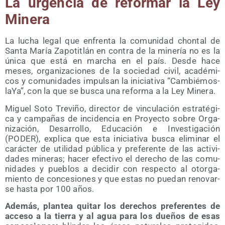
La urgen­cia de refor­mar la Ley
Minera
La lucha legal que enfren­ta la comu­ni­dad chon­tal de
San­ta María Zapo­titlán en con­tra de la mine­ría no es la
úni­ca que está en mar­cha en el país. Des­de hace
meses, orga­ni­za­cio­nes de la socie­dad civil, aca­dé­mi­
cos y comu­ni­da­des impul­san la ini­cia­ti­va “Cam­bié­mos­
la­Ya”, con la que se bus­ca una refor­ma a la Ley Minera.
Miguel Soto Tre­vi­ño, direc­tor de vin­cu­la­ción estra­té­gi­
ca y cam­pa­ñas de inci­den­cia en Pro­yec­to sobre Orga­
ni­za­ción, Desa­rro­llo, Edu­ca­ción e Inves­ti­ga­ción
(PODER), expli­ca que esta ini­cia­ti­va bus­ca eli­mi­nar el
carác­ter de uti­li­dad públi­ca y pre­fe­ren­te de las acti­vi­
da­des mine­ras; hacer efec­ti­vo el dere­cho de las comu­
ni­da­des y pue­blos a deci­dir con res­pec­to al otor­ga­
mien­to de con­ce­sio­nes y que estas no pue­dan reno­var­
se has­ta por 100 años.
Ade­más, plan­tea qui­tar los dere­chos pre­fe­ren­tes de
acce­so a la tie­rra y al agua para los due­ños de esas