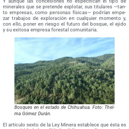
Y aun­que las con­ce­sio­nes no espe­ci­fi­can el tipo de
mine­ra­les que se pre­ten­de explo­tar, sus titu­la­res —tan­
to empre­sas, como per­so­nas físi­cas— podrían empe­
zar tra­ba­jos de explo­ra­ción en cual­quier momen­to y,
con ello, poner en ries­go el futu­ro del bos­que, el eji­do
y su exi­to­sa empre­sa fores­tal comunitaria.
Bos­ques en el esta­do de Chihuahua. Foto: Thel­
ma Gómez Durán.
El artícu­lo sex­to de la Ley Mine­ra esta­ble­ce que ésta es