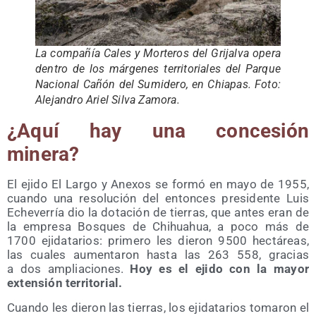
La com­pa­ñía Cales y Mor­te­ros del Gri­jal­va ope­ra
den­tro de los már­ge­nes terri­to­ria­les del Par­que
Nacio­nal Cañón del Sumi­de­ro, en Chia­pas. Foto:
Ale­jan­dro Ariel Sil­va Zamora.
¿Aquí hay una con­ce­sión
minera?
El eji­do El Lar­go y Ane­xos se for­mó en mayo de 1955,
cuan­do una reso­lu­ción del enton­ces pre­si­den­te Luis
Eche­ve­rría dio la dota­ción de tie­rras, que antes eran de
la empre­sa Bos­ques de Chihuahua, a poco más de
1700 eji­da­ta­rios: pri­me­ro les die­ron 9500 hec­tá­reas,
las cua­les aumen­ta­ron has­ta las 263 558, gra­cias
a dos amplia­cio­nes.
Hoy es el eji­do con la mayor
exten­sión territorial.
Cuan­do les die­ron las tie­rras, los eji­da­ta­rios toma­ron el