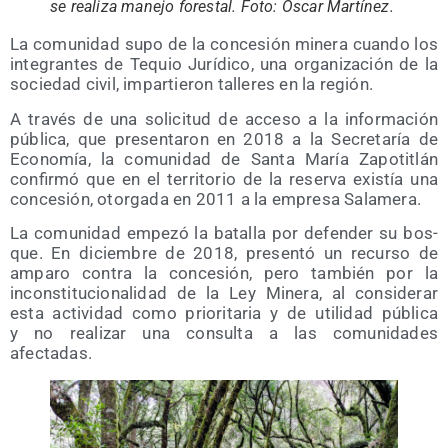
se rea­li­za mane­jo fores­tal. Foto: Óscar Martínez.
La comu­ni­dad supo de la con­ce­sión mine­ra cuan­do los
inte­gran­tes de Tequio Jurí­di­co, una orga­ni­za­ción de la
socie­dad civil, impar­tie­ron talle­res en la región.
A tra­vés de una soli­ci­tud de acce­so a la infor­ma­ción
públi­ca, que pre­sen­ta­ron en 2018 a la Secre­ta­ría de
Eco­no­mía, la comu­ni­dad de San­ta María Zapo­titlán
con­fir­mó que en el terri­to­rio de la reser­va exis­tía una
con­ce­sión, otor­ga­da en 2011 a la empre­sa Salamera.
La comu­ni­dad empe­zó la bata­lla por defen­der su bos­
que. En diciem­bre de 2018, pre­sen­tó un recur­so de
ampa­ro con­tra la con­ce­sión, pero tam­bién por la
incons­ti­tu­cio­na­li­dad de la Ley Mine­ra, al con­si­de­rar
esta acti­vi­dad como prio­ri­ta­ria y de uti­li­dad públi­ca
y no rea­li­zar una con­sul­ta a las comu­ni­da­des
afectadas.