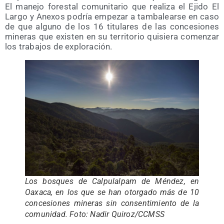
El mane­jo fores­tal comu­ni­ta­rio que rea­li­za el Eji­do El
Lar­go y Ane­xos podría empe­zar a tam­ba­lear­se en caso
de que alguno de los 16 titu­la­res de las con­ce­sio­nes
mine­ras que exis­ten en su terri­to­rio qui­sie­ra comen­zar
los tra­ba­jos de exploración.
Los bos­ques de Cal­pu­lal­pam de Mén­dez, en
Oaxa­ca, en los que se han otor­ga­do más de 10
con­ce­sio­nes mine­ras sin con­sen­ti­mien­to de la
comu­ni­dad. Foto: Nadir Quiroz/​CCMSS