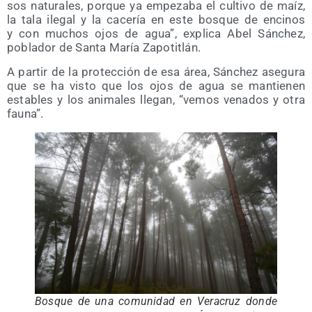
sos natu­ra­les, por­que ya empe­za­ba el cul­ti­vo de maíz,
la tala ile­gal y la cace­ría en este bos­que de enci­nos
y con muchos ojos de agua”, expli­ca Abel Sán­chez,
pobla­dor de San­ta María Zapotitlán.
A par­tir de la pro­tec­ción de esa área, Sán­chez ase­gu­ra
que se ha vis­to que los ojos de agua se man­tie­nen
esta­bles y los ani­ma­les lle­gan, “vemos vena­dos y otra
fauna”.
Bos­que de una comu­ni­dad en Vera­cruz don­de