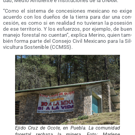
dad, Medio Ambien­te e Ins­ti­tu­cio­nes de la UNAM.
“Como el sis­te­ma de con­ce­sio­nes mexi­cano no exi­ge
acuer­do con los due­ños de la tie­rra para dar una con­
ce­sión, es como si en reali­dad no tuvie­ran la pose­sión
de ese terri­to­rio. Y los esfuer­zos, por ejem­plo, de buen
mane­jo fores­tal no cuen­tan”, expli­ca Merino, quien tam­
bién for­ma par­te del Con­se­jo Civil Mexi­cano para la Sil­
vi­cul­tu­ra Sos­te­ni­ble (CCMSS).
Eji­do Cruz de Oco­te, en Pue­bla. La comu­ni­dad
fores­tal recha­za la mine­ra. Foto: Mar­le­ne