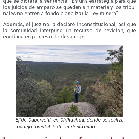
que se dic­ta­ra la sen­ten­cia. “Es una estra­te­gia para que
los jui­cios de ampa­ro se que­den sin mate­ria y los tri­bu­
na­les no entren a fon­do a ana­li­zar la Ley minera”.
Ade­más, el juez no la decla­ró incons­ti­tu­cio­nal, así que
la comu­ni­dad inter­pu­so un recur­so de revi­sión, que
con­ti­núa en pro­ce­so de desahogo.
Eji­do Cabo­ra­chi, en Chihuahua, don­de se rea­li­za
mane­jo fores­tal. Foto: cor­te­sía ejido.