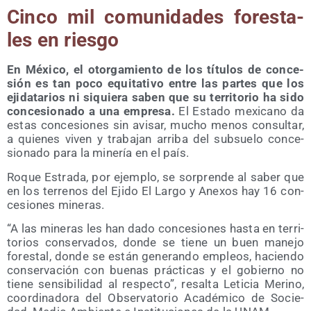
Cin­co mil comu­ni­da­des fores­ta­
les en riesgo
En Méxi­co, el otor­ga­mien­to de los títu­los de con­ce­
sión es tan poco equi­ta­ti­vo entre las par­tes que los
eji­da­ta­rios ni siquie­ra saben que su terri­to­rio ha sido
con­ce­sio­na­do a una empre­sa.
El Esta­do mexi­cano da
estas con­ce­sio­nes sin avi­sar, mucho menos con­sul­tar,
a quie­nes viven y tra­ba­jan arri­ba del sub­sue­lo con­ce­
sio­na­do para la mine­ría en el país.
Roque Estra­da, por ejem­plo, se sor­pren­de al saber que
en los terre­nos del Eji­do El Lar­go y Ane­xos hay 16 con­
ce­sio­nes mineras.
“A las mine­ras les han dado con­ce­sio­nes has­ta en terri­
to­rios con­ser­va­dos, don­de se tie­ne un buen mane­jo
fores­tal, don­de se están gene­ran­do empleos, hacien­do
con­ser­va­ción con bue­nas prác­ti­cas y el gobierno no
tie­ne sen­si­bi­li­dad al res­pec­to”, resal­ta Leti­cia Merino,
coor­di­na­do­ra del Obser­va­to­rio Aca­dé­mi­co de Socie­