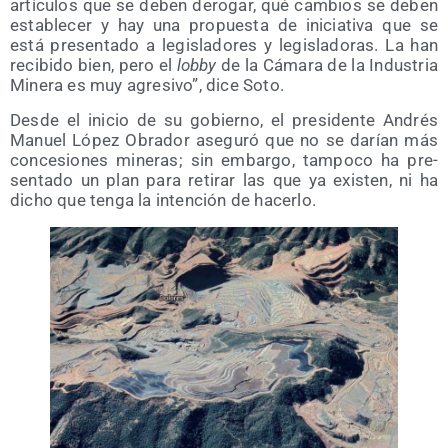
artícu­los que se deben dero­gar, qué cam­bios se deben
esta­ble­cer y hay una pro­pues­ta de ini­cia­ti­va que se
está pre­sen­ta­do a legis­la­do­res y legis­la­do­ras. La han
reci­bi­do bien, pero el
lobby
de la Cáma­ra de la Indus­tria
Mine­ra es muy agre­si­vo”, dice Soto.
Des­de el ini­cio de su gobierno, el pre­si­den­te Andrés
Manuel López Obra­dor ase­gu­ró que no se darían más
con­ce­sio­nes mine­ras; sin embar­go, tam­po­co ha pre­
sen­ta­do un plan para reti­rar las que ya exis­ten, ni ha
dicho que ten­ga la inten­ción de hacerlo.