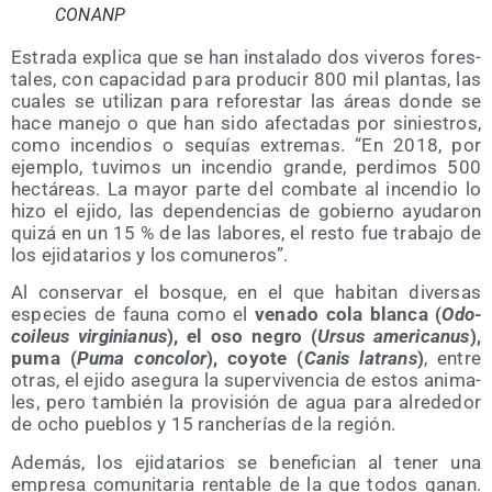
CONANP
Estra­da expli­ca que se han ins­ta­la­do dos vive­ros fores­
ta­les, con capa­ci­dad para pro­du­cir 800 mil plan­tas, las
cua­les se uti­li­zan para refo­res­tar las áreas don­de se
hace mane­jo o que han sido afec­ta­das por sinies­tros,
como incen­dios o sequías extre­mas. “En 2018, por
ejem­plo, tuvi­mos un incen­dio gran­de, per­di­mos 500
hec­tá­reas. La mayor par­te del com­ba­te al incen­dio lo
hizo el eji­do, las depen­den­cias de gobierno ayu­da­ron
qui­zá en un 15 % de las labo­res, el res­to fue tra­ba­jo de
los eji­da­ta­rios y los comuneros”.
Al con­ser­var el bos­que, en el que habi­tan diver­sas
espe­cies de fau­na como el
vena­do cola blan­ca (
Odo­
coi­leus vir­gi­nia­nus
), el oso negro (
Ursus ame­ri­ca­nus
),
puma (
Puma con­co­lor
), coyo­te (
Canis latrans
)
, entre
otras, el eji­do ase­gu­ra la super­vi­ven­cia de estos ani­ma­
les, pero tam­bién la pro­vi­sión de agua para alre­de­dor
de ocho pue­blos y 15 ran­che­rías de la región.
Ade­más, los eji­da­ta­rios se bene­fi­cian al tener una
empre­sa comu­ni­ta­ria ren­ta­ble de la que todos ganan.