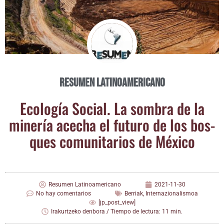
Resumen Latinoamericano
Eco­lo­gía Social. La som­bra de la
mine­ría ace­cha el futu­ro de los bos­
ques comu­ni­ta­rios de México
Resumen Latinoamericano
2021-11-30
No hay comentarios
Berriak
,
Internazionalismoa
[jp_post_view]
Irakurtzeko denbora / Tiempo de lectura: 11 min.