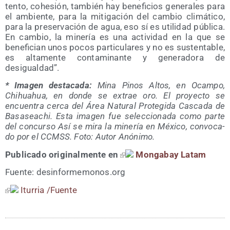
ten­to, cohe­sión, tam­bién hay bene­fi­cios gene­ra­les para
el ambien­te, para la miti­ga­ción del cam­bio cli­má­ti­co,
para la pre­ser­va­ción de agua, eso sí es uti­li­dad públi­ca.
En cam­bio, la mine­ría es una acti­vi­dad en la que se
bene­fi­cian unos pocos par­ti­cu­la­res y no es sus­ten­ta­ble,
es alta­men­te con­ta­mi­nan­te y gene­ra­do­ra de
desigualdad”.
* Ima­gen des­ta­ca­da:
Mina Pinos Altos, en Ocam­po,
Chihuahua, en don­de se extrae oro. El pro­yec­to se
encuen­tra cer­ca del Área Natu­ral Pro­te­gi­da Cas­ca­da de
Basa­sea­chi. Esta ima­gen fue selec­cio­na­da como par­te
del con­cur­so Así se mira la mine­ría en Méxi­co, con­vo­ca­
do por el CCMSS. Foto: Autor Anónimo.
Publi­ca­do ori­gi­nal­men­te en
Mon­ga­bay Latam
Fuen­te: des​in​for​me​mo​nos​.org
Itu­rria /​Fuen­te