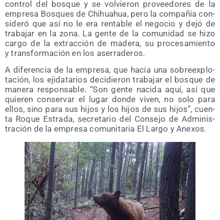
con­trol del bos­que y se vol­vie­ron pro­vee­do­res de la
empre­sa Bos­ques de Chihuahua, pero la com­pa­ñía con­
si­de­ró que así no le era ren­ta­ble el nego­cio y dejó de
tra­ba­jar en la zona. La gen­te de la comu­ni­dad se hizo
car­go de la extrac­ción de made­ra, su pro­ce­sa­mien­to
y trans­for­ma­ción en los aserraderos.
A dife­ren­cia de la empre­sa, que hacía una sobre­ex­plo­
ta­ción, los eji­da­ta­rios deci­die­ron tra­ba­jar el bos­que de
mane­ra res­pon­sa­ble. “Son gen­te naci­da aquí, así que
quie­ren con­ser­var el lugar don­de viven, no solo para
ellos, sino para sus hijos y los hijos de sus hijos”, cuen­
ta Roque Estra­da, secre­ta­rio del Con­se­jo de Admi­nis­
tra­ción de la empre­sa comu­ni­ta­ria El Lar­go y Anexos.