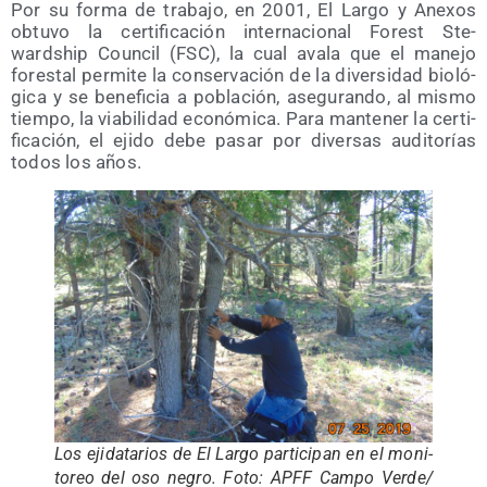
Por su for­ma de tra­ba­jo, en 2001, El Lar­go y Ane­xos
obtu­vo la cer­ti­fi­ca­ción inter­na­cio­nal Forest Ste­
wardship Coun­cil (FSC), la cual ava­la que el mane­jo
fores­tal per­mi­te la con­ser­va­ción de la diver­si­dad bio­ló­
gi­ca y se bene­fi­cia a pobla­ción, ase­gu­ran­do, al mis­mo
tiem­po, la via­bi­li­dad eco­nó­mi­ca. Para man­te­ner la cer­ti­
fi­ca­ción, el eji­do debe pasar por diver­sas audi­to­rías
todos los años.
Los eji­da­ta­rios de El Lar­go par­ti­ci­pan en el moni­
to­reo del oso negro. Foto: APFF Cam­po Verde/​