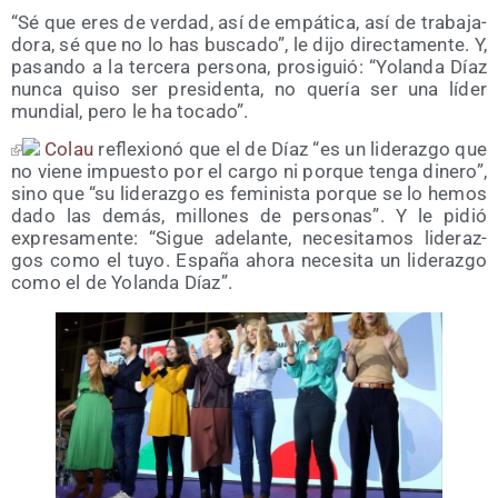
“Sé que eres de ver­dad, así de empá­ti­ca, así de tra­ba­ja­
do­ra, sé que no lo has bus­ca­do”, le dijo direc­ta­men­te. Y,
pasan­do a la ter­ce­ra per­so­na, pro­si­guió: “Yolan­da Díaz
nun­ca qui­so ser pre­si­den­ta, no que­ría ser una líder
mun­dial, pero le ha tocado”.
Colau
refle­xio­nó que el de Díaz “es un lide­raz­go que
no vie­ne impues­to por el car­go ni por­que ten­ga dine­ro”,
sino que “su lide­raz­go es femi­nis­ta por­que se lo hemos
dado las demás, millo­nes de per­so­nas”. Y le pidió
expre­sa­men­te: “Sigue ade­lan­te, nece­si­ta­mos lide­raz­
gos como el tuyo. Espa­ña aho­ra nece­si­ta un lide­raz­go
como el de Yolan­da Díaz”.