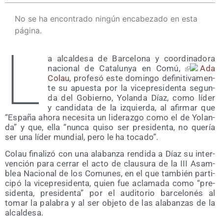
No se ha encontrado ningún encabezado en esta
página.
L
a alcal­de­sa de Bar­ce­lo­na y coor­di­na­do­ra
nacio­nal de Cata­lun­ya en Comú,
Ada
Colau
, pro­fe­só este domin­go defi­ni­ti­va­men­
te su apues­ta por la vice­pre­si­den­ta segun­
da del Gobierno, Yolan­da Díaz, como líder
y can­di­da­ta de la izquier­da, al afir­mar que
“Espa­ña aho­ra nece­si­ta un lide­raz­go como el de Yolan­
da” y que, ella “nun­ca qui­so ser pre­si­den­ta, no que­ría
ser una líder mun­dial, pero le ha tocado”.
Colau fina­li­zó con una ala­ban­za ren­di­da a Díaz su inter­
ven­ción para cerrar el acto de clau­su­ra de la III Asam­
blea Nacio­nal de los Comu­nes, en el que tam­bién par­ti­
ci­pó la vice­pre­si­den­ta, quien fue acla­ma­da como “pre­
si­den­ta, pre­si­den­ta” por el audi­to­rio bar­ce­lo­nés al
tomar la pala­bra y al ser obje­to de las ala­ban­zas de la
alcaldesa.