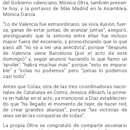
del Gobierno valen­ciano, Móni­ca Oltra, tam­bién pre­sen­
te hoy; y la por­ta­voz de Más Madrid en la Asam­blea,
Móni­ca García.
“Lo de Valen­cia fue extra­or­di­na­rio, se vivía ilu­sión, fuer­
za, ganas de estar jun­tas, de avan­zar jun­tas”, ase­gu­ró,
ates­ti­guan­do que la sin­to­nía entre ellas fue inclu­so
mayor fue­ra del esce­na­rio, y pro­nos­ti­can­do que lo que
pasó allí “no va a ser una anéc­do­ta”, por­que “des­pués
de Valen­cia vie­ne Bar­ce­lo­na (por el acto de este
domin­go)” y, según anun­ció hacien­do lo que lla­mó un
‘spoi­ler’, “habrá muchas más” por­que “esto es impa­ra­
ble” y “solas no pode­mos” pero “jun­tas lo pode­mos
casi todo”.
Antes que Colau, otra de las tres coor­di­na­do­ras nacio­
na­les de Cata­lun­ya en Comú, Jes­si­ca Albiach, la pri­me­
ra en hablar en el acto, ya men­cio­nó a Díaz esta­ble­cien­
do que “ha lle­ga­do el momen­to de tejer, de hacer red,
de crear gran­des alian­zas”, por­que “las vic­to­rias de
unas serán las con­quis­tas de todas”.
La pro­pia Oltra se con­gra­tu­ló de com­par­tir esce­na­rio