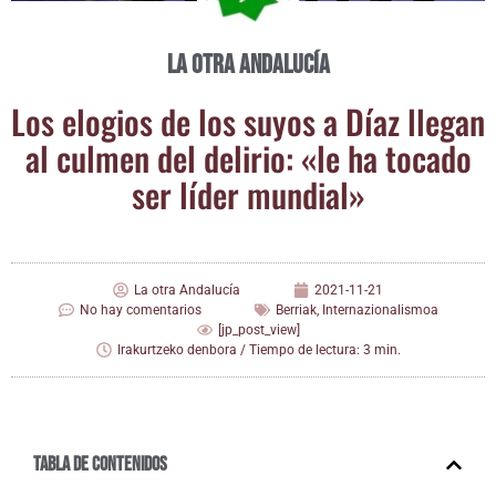
La otra Andalucía
Los elo­gios de los suyos a Díaz lle­gan
al cul­men del deli­rio: «le ha toca­do
ser líder mundial»
La otra Andalucía
2021-11-21
No hay comentarios
Berriak
,
Internazionalismoa
[jp_post_view]
Irakurtzeko denbora / Tiempo de lectura: 3 min.
Tabla de contenidos