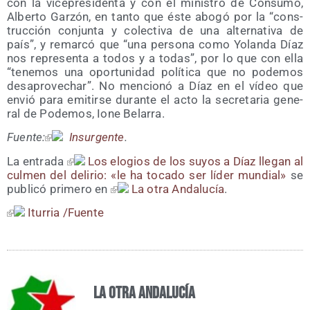
con la vice­pre­si­den­ta y con el minis­tro de Con­su­mo,
Alber­to Gar­zón, en tan­to que éste abo­gó por la “cons­
truc­ción con­jun­ta y colec­ti­va de una alter­na­ti­va de
país”, y remar­có que “una per­so­na como Yolan­da Díaz
nos repre­sen­ta a todos y a todas”, por lo que con ella
“tene­mos una opor­tu­ni­dad polí­ti­ca que no pode­mos
des­apro­ve­char”. No men­cio­nó a Díaz en el vídeo que
envió para emi­tir­se duran­te el acto la secre­ta­ria gene­
ral de Pode­mos, Ione Belarra.
Fuen­te:
Insur­gen­te
.
La entra­da
Los elo­gios de los suyos a Díaz lle­gan al
cul­men del deli­rio: «le ha toca­do ser líder mun­dial»
se
publi­có pri­me­ro en
La otra Anda­lu­cía
.
Itu­rria /​Fuen­te
La otra Andalucía