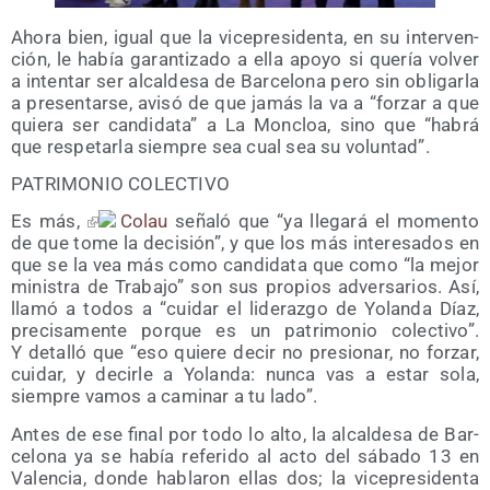
Aho­ra bien, igual que la vice­pre­si­den­ta, en su inter­ven­
ción, le había garan­ti­za­do a ella apo­yo si que­ría vol­ver
a inten­tar ser alcal­de­sa de Bar­ce­lo­na pero sin obli­gar­la
a pre­sen­tar­se, avi­só de que jamás la va a “for­zar a que
quie­ra ser can­di­da­ta” a La Mon­cloa, sino que “habrá
que res­pe­tar­la siem­pre sea cual sea su voluntad”.
PATRIMONIO COLECTIVO
Es más,
Colau
seña­ló que “ya lle­ga­rá el momen­to
de que tome la deci­sión”, y que los más intere­sa­dos en
que se la vea más como can­di­da­ta que como “la mejor
minis­tra de Tra­ba­jo” son sus pro­pios adver­sa­rios. Así,
lla­mó a todos a “cui­dar el lide­raz­go de Yolan­da Díaz,
pre­ci­sa­men­te por­que es un patri­mo­nio colec­ti­vo”.
Y deta­lló que “eso quie­re decir no pre­sio­nar, no for­zar,
cui­dar, y decir­le a Yolan­da: nun­ca vas a estar sola,
siem­pre vamos a cami­nar a tu lado”.
Antes de ese final por todo lo alto, la alcal­de­sa de Bar­
ce­lo­na ya se había refe­ri­do al acto del sába­do 13 en
Valen­cia, don­de habla­ron ellas dos; la vice­pre­si­den­ta