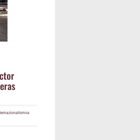
c­tor
teras
nternazionalismoa