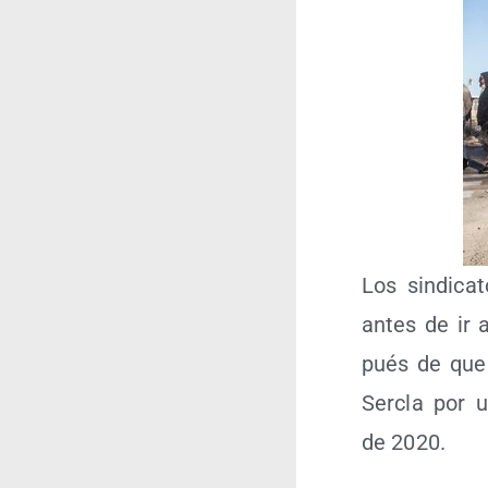
Los sin­di­ca
antes de ir a
pués de que n
Ser­cla por u
de 2020.