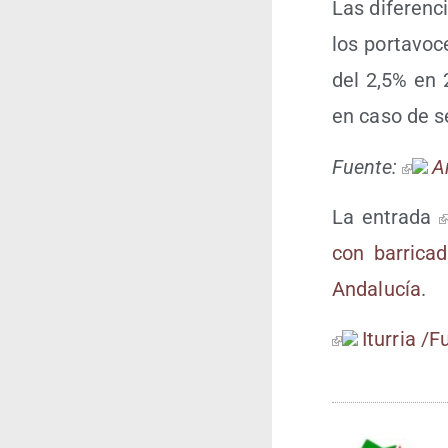
Las dife­ren­
los por­ta­vo
del 2,5% en 
en caso de se
Fuen­te:
An
La entra­da
con barri­ca­
Anda­lu­cía
.
Itu­rria /​