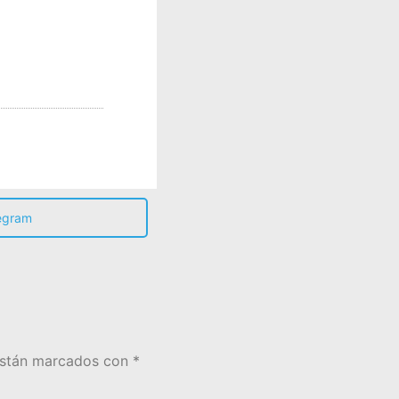
egram
están marcados con
*