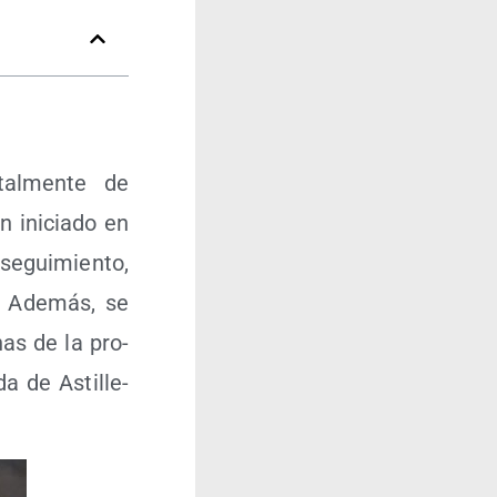
tal­men­te de
n ini­cia­do en
egui­mien­to,
. Ade­más, se
onas de la pro­
­da de Asti­lle­