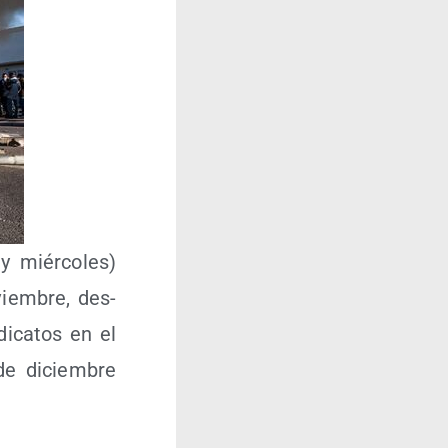
y miér­co­les)
viem­bre, des­
i­ca­tos en el
 de diciem­bre