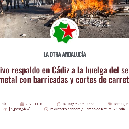
La otra Andalucía
­vo res­pal­do en Cádiz a la huel­ga del se
metal con barri­ca­das y cor­tes de carre
ucía
2021-11-10
No hay comentarios
Berriak
,
I
[jp_post_view]
Irakurtzeko denbora / Tiempo de lectura: < 1 min.