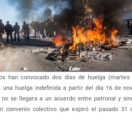
­tos han con­vo­ca­do dos días de huel­ga (mar­tes 
 una huel­ga inde­fi­ni­da a par­tir del día 16 de no
o se lle­ga­ra a un acuer­do entre patro­nal y sin­d
n con­ve­nio colec­ti­vo que expi­ró el pasa­do 31