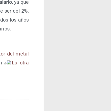
ala­rio
, ya que
be ser del 2%,
odos los años
arios.
­tor del metal
en
La otra