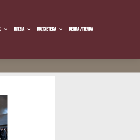
k
Iritzia
Boltxe­te­ka
Den­da /​Tien­da