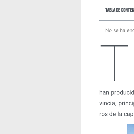
Tabla de conten
No se ha en
T
han pro­du­ci­
vin­cia, prin­c
ros de la capi