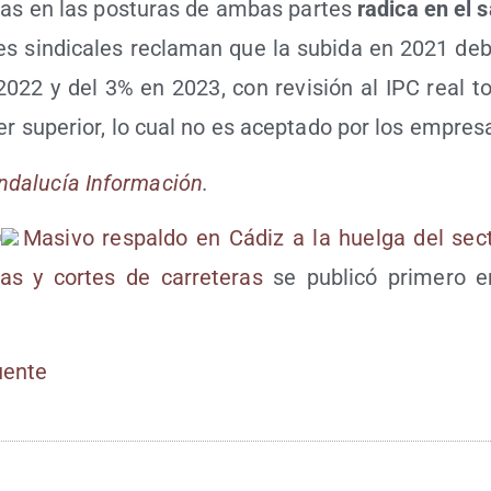
cias en las pos­tu­ras de ambas par­tes
radi­ca en el s
­ces sin­di­ca­les recla­man que la subi­da en 2021 de
2022 y del 3% en 2023, con revi­sión al IPC real t
r supe­rior, lo cual no es acep­ta­do por los empres
da­lu­cía Infor­ma­ción
.
Masi­vo res­pal­do en Cádiz a la huel­ga del sec
das y cor­tes de carre­te­ras
se publi­có pri­me­ro 
Fuen­te