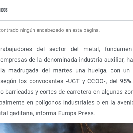
idos
contrado ningún encabezado en esta página.
ra­ba­ja­do­res del sec­tor del metal, fun­da­men­
empre­sas de la deno­mi­na­da indus­tria auxi­liar, ha
la madru­ga­da del mar­tes una huel­ga, con un s
según los con­vo­can­tes ‑UGT y CCOO‑, del 95%
do barri­ca­das y cor­tes de carre­te­ra en algu­nas z
i­pal­men­te en polí­go­nos indus­tria­les o en la ave­ni
­tal gadi­ta­na, infor­ma Euro­pa Press.