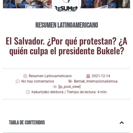
Resumen Latinoamericano
El Sal­va­dor. ¿Por qué pro­tes­tan? ¿A
quién cul­pa el pre­si­den­te Bukele?
Resumen Latinoamericano
2021-12-14
No hay comentarios
Berriak
,
Internazionalismoa
[jp_post_view]
Irakurtzeko denbora / Tiempo de lectura: 4 min.
Tabla de contenidos