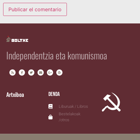
Independentzia eta komunismoa
Artxiboa
Denda
Liburuak / Libros
Bestelakoak
/otros