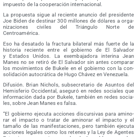
impues­to de la coope­ra­ción internacional.
La pro­pues­ta sigue al recien­te anun­cio del pre­si­den­te
Joe Biden de des­ti­nar 300 millo­nes de dóla­res a orga­
ni­za­cio­nes civi­les del Trián­gu­lo Nor­te de
Centroamérica.
Eso ha des­ata­do la frac­tu­ra bila­te­ral más fuer­te de la
his­to­ria recien­te entre el gobierno de El Sal­va­dor
y Esta­dos Uni­dos. La exem­ba­ja­do­ra inte­ri­na Jean
Manes no se reti­ró de El Sal­va­dor sin antes com­pa­rar
los movi­mien­tos de Buke­le en el gobierno con la con­
so­li­da­ción auto­crá­ti­ca de Hugo Chá­vez en Venezuela.
Difu­sión. Brian Nichols, sub­se­cre­ta­rio de Asun­tos del
Hemis­fe­rio Occi­den­tal, ase­gu­ró en redes socia­les que
infor­ma­ción dada por Buke­le, tam­bién en redes socia­
les, sobre Jean Manes es falsa.
“El gobierno eje­cu­ta accio­nes dis­cur­si­vas para ami­no­
rar el impac­to o tra­tar de ami­no­rar el impac­to y el
tama­ño de las mani­fes­ta­cio­nes, pero tam­bién eje­cu­ta
accio­nes lega­les como los rete­nes y la Ley de Agen­tes