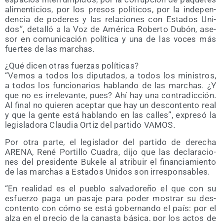
ali­men­ti­cios, por los pre­sos polí­ti­cos, por la inde­pen­
den­cia de pode­res y las rela­cio­nes con Esta­dos Uni­
dos”, deta­lló a la Voz de Amé­ri­ca Rober­to Dubón, ase­
sor en comu­ni­ca­ción polí­ti­ca y una de las voces más
fuer­tes de las marchas.
¿Qué dicen otras fuer­zas polí­ti­cas?
“Vemos a todos los dipu­tados, a todos los minis­tros,
a todos los fun­cio­na­rios hablan­do de las mar­chas. ¿Y
que no es irre­le­van­te, pues? Ahí hay una con­tra­dic­ción.
Al final no quie­ren acep­tar que hay un des­con­ten­to real
y que la gen­te está hablan­do en las calles”, expre­só la
legis­la­do­ra Clau­dia Ortiz del par­ti­do VAMOS.
Por otra par­te, el legis­la­dor del par­ti­do de dere­cha
ARENA, René Por­ti­llo Cua­dra, dijo que las decla­ra­cio­
nes del pre­si­den­te Buke­le al atri­buir el finan­cia­mien­to
de las mar­chas a Esta­dos Uni­dos son irresponsables.
“En reali­dad es el pue­blo sal­va­do­re­ño el que con su
esfuer­zo paga un pasa­je para poder mos­trar su des­
con­ten­to con cómo se está gober­nan­do el país: por el
alza en el pre­cio de la canas­ta bási­ca, por los actos de