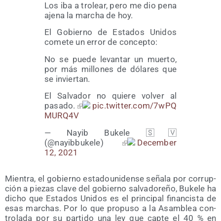
Los iba a tro­lear, pero me dio pena
aje­na la mar­cha de hoy.
El Gobierno de Esta­dos Uni­dos
come­te un error de concepto:
No se pue­de levan­tar un muer­to,
por más millo­nes de dóla­res que
se inviertan.
El Sal­va­dor no quie­re vol­ver al
pasa­do.
pic​.twit​ter​.com/​7​w​P​Q​
M​U​R​Q4V
— Nayib Buke­le 🇸🇻
(@nayibbukele)
Decem­ber
12, 2021
Mien­tra, el gobierno esta­dou­ni­den­se seña­la por corrup­
ción a pie­zas cla­ve del gobierno sal­va­do­re­ño, Buke­le ha
dicho que Esta­dos Uni­dos es el prin­ci­pal finan­cis­ta de
esas mar­chas. Por lo que pro­pu­so a la Asam­blea con­
tro­la­da por su par­ti­do una ley que cap­te el 40 % en