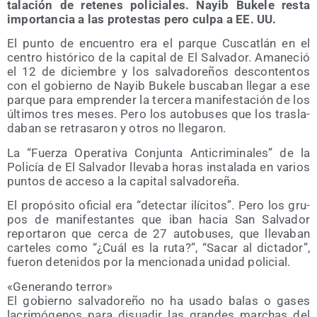
ta­la­ción de rete­nes poli­cia­les. Nayib Buke­le res­ta
impor­tan­cia a las pro­tes­tas pero cul­pa a EE. UU.
El pun­to de encuen­tro era el par­que Cus­catlán en el
cen­tro his­tó­ri­co de la capi­tal de El Sal­va­dor. Ama­ne­ció
el 12 de diciem­bre y los sal­va­do­re­ños des­con­ten­tos
con el gobierno de Nayib Buke­le bus­ca­ban lle­gar a ese
par­que para empren­der la ter­ce­ra mani­fes­ta­ción de los
últi­mos tres meses. Pero los auto­bu­ses que los tras­la­
da­ban se retra­sa­ron y otros no llegaron.
La “Fuer­za Ope­ra­ti­va Con­jun­ta Anti­cri­mi­na­les” de la
Poli­cía de El Sal­va­dor lle­va­ba horas ins­ta­la­da en varios
pun­tos de acce­so a la capi­tal salvadoreña.
El pro­pó­si­to ofi­cial era “detec­tar ilí­ci­tos”. Pero los gru­
pos de mani­fes­tan­tes que iban hacia San Sal­va­dor
repor­ta­ron que cer­ca de 27 auto­bu­ses, que lle­va­ban
car­te­les como “¿Cuál es la ruta?”, “Sacar al dic­ta­dor”,
fue­ron dete­ni­dos por la men­cio­na­da uni­dad policial.
«Gene­ran­do terror»
El gobierno sal­va­do­re­ño no ha usa­do balas o gases
lacri­mó­ge­nos para disua­dir las gran­des mar­chas del