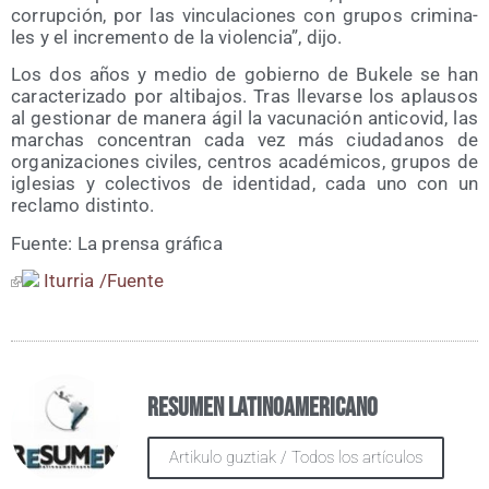
corrup­ción, por las vin­cu­la­cio­nes con gru­pos cri­mi­na­
les y el incre­men­to de la vio­len­cia”, dijo.
Los dos años y medio de gobierno de Buke­le se han
carac­te­ri­za­do por alti­ba­jos. Tras lle­var­se los aplau­sos
al ges­tio­nar de mane­ra ágil la vacu­na­ción anti­co­vid, las
mar­chas con­cen­tran cada vez más ciu­da­da­nos de
orga­ni­za­cio­nes civi­les, cen­tros aca­dé­mi­cos, gru­pos de
igle­sias y colec­ti­vos de iden­ti­dad, cada uno con un
recla­mo distinto.
Fuen­te: La pren­sa gráfica
Itu­rria /​Fuen­te
Resumen Latinoamericano
Artikulo guztiak / Todos los artículos