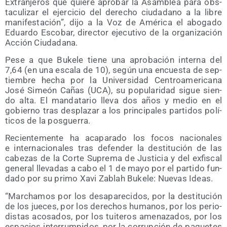
Extran­je­ros que quie­re apro­bar la Asam­blea para obs­
ta­cu­li­zar el ejer­ci­cio del dere­cho ciu­da­dano a la libre
mani­fes­ta­ción”, dijo a la Voz de Amé­ri­ca el abo­ga­do
Eduar­do Esco­bar, direc­tor eje­cu­ti­vo de la orga­ni­za­ción
Acción Ciudadana.
Pese a que Buke­le tie­ne una apro­ba­ción inter­na del
7,64 (en una esca­la de 10), según una encues­ta de sep­
tiem­bre hecha por la Uni­ver­si­dad Cen­tro­ame­ri­ca­na
José Simeón Cañas (UCA), su popu­la­ri­dad sigue sien­
do alta. El man­da­ta­rio lle­va dos años y medio en el
gobierno tras des­pla­zar a los prin­ci­pa­les par­ti­dos polí­
ti­cos de la posguerra.
Recien­te­men­te ha aca­pa­ra­do los focos nacio­na­les
e inter­na­cio­na­les tras defen­der la des­ti­tu­ción de las
cabe­zas de la Cor­te Supre­ma de Jus­ti­cia y del exfis­cal
gene­ral lle­va­das a cabo el 1 de mayo por el par­ti­do fun­
da­do por su pri­mo Xavi Zablah Buke­le: Nue­vas Ideas.
“Mar­cha­mos por los des­apa­re­ci­dos, por la des­ti­tu­ción
de los jue­ces, por los dere­chos huma­nos, por los perio­
dis­tas aco­sa­dos, por los tui­te­ros ame­na­za­dos, por los
espa­cios inte­rrum­pi­dos, por la corrup­ción de paque­tes