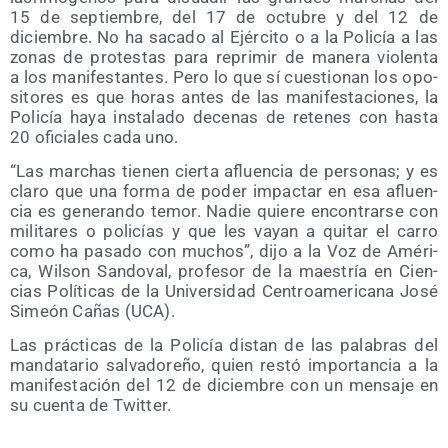
15 de sep­tiem­bre, del 17 de octu­bre y del 12 de
diciem­bre. No ha saca­do al Ejér­ci­to o a la Poli­cía a las
zonas de pro­tes­tas para repri­mir de mane­ra vio­len­ta
a los mani­fes­tan­tes. Pero lo que sí cues­tio­nan los opo­
si­to­res es que horas antes de las mani­fes­ta­cio­nes, la
Poli­cía haya ins­ta­la­do dece­nas de rete­nes con has­ta
20 ofi­cia­les cada uno.
“Las mar­chas tie­nen cier­ta afluen­cia de per­so­nas; y es
cla­ro que una for­ma de poder impac­tar en esa afluen­
cia es gene­ran­do temor. Nadie quie­re encon­trar­se con
mili­ta­res o poli­cías y que les vayan a qui­tar el carro
como ha pasa­do con muchos”, dijo a la Voz de Amé­ri­
ca, Wil­son San­do­val, pro­fe­sor de la maes­tría en Cien­
cias Polí­ti­cas de la Uni­ver­si­dad Cen­tro­ame­ri­ca­na José
Simeón Cañas (UCA).
Las prác­ti­cas de la Poli­cía dis­tan de las pala­bras del
man­da­ta­rio sal­va­do­re­ño, quien res­tó impor­tan­cia a la
mani­fes­ta­ción del 12 de diciem­bre con un men­sa­je en
su cuen­ta de Twitter.