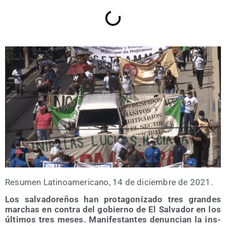
Resu­men Lati­no­ame­ri­cano, 14 de diciem­bre de 2021.
Los sal­va­do­re­ños han pro­ta­go­ni­za­do tres gran­des
mar­chas en con­tra del gobierno de El Sal­va­dor en los
últi­mos tres meses. Mani­fes­tan­tes denun­cian la ins­