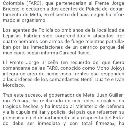
Colom­bia (FARC). que per­te­ne­ce­rían al Fren­te Jor­ge
Bri­ce­ño, eje­cu­ta­ron a dos agen­tes de Poli­cía del depar­
ta­men­to de Meta, en el cen­tro del país, según ha infor­
ma­do el organismo.
Los agen­tes de Poli­cía colom­bia­nos de la loca­li­dad de
Leja­nías habrían sido sor­pren­di­dos y ata­ca­dos por
cua­tro hom­bres con armas de fue­go mien­tras patru­lla­
ban por las inme­dia­cio­nes de un cén­tri­co par­que del
muni­ci­pio, según infor­ma Cara­col Radio.
El Fren­te Jor­ge Bri­ce­ño (en recuer­do del que fue­ra
coman­dan­te de las FARC, cono­ci­do como Mono Jojoy)
inte­gra un arco de nume­ro­sos fren­tes que res­pon­den
a las órde­nes de los coman­dan­tes Gen­til Duar­te e Iván
Mordisco.
Tras este suce­so, el gober­na­dor de Meta, Juan Gui­ller­
mo Zulua­ga, ha recha­za­do en sus redes socia­les los
trá­gi­cos hechos, y ha ins­ta­do al Minis­te­rio de Defen­sa
y a la cúpu­la mili­tar y poli­cial del país que refuer­cen su
pre­sen­cia en el depar­ta­men­to. «La res­pues­ta del Esta­
do debe ser inme­dia­ta y con total fir­me­za», ha