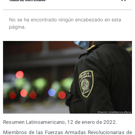
No se ha encontrado ningún encabezado en esta
página.
Resu­men Lati­no­ame­ri­cano, 12 de enero de 2022.
Miem­bros de las Fuer­zas Arma­das Revo­lu­cio­na­rias de