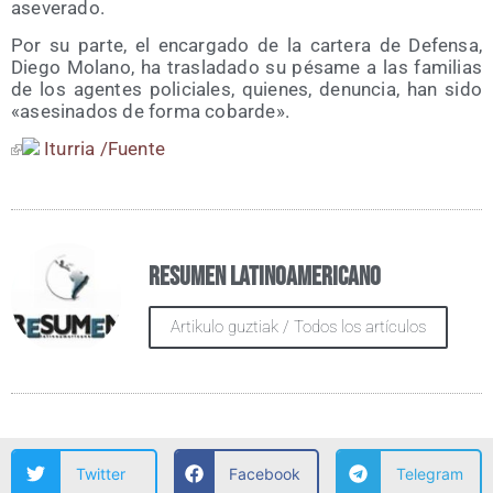
aseverado.
Por su par­te, el encar­ga­do de la car­te­ra de Defen­sa,
Die­go Molano, ha tras­la­da­do su pésa­me a las fami­lias
de los agen­tes poli­cia­les, quie­nes, denun­cia, han sido
«ase­si­na­dos de for­ma cobarde».
Itu­rria /​Fuen­te
Resumen Latinoamericano
Artikulo guztiak / Todos los artículos
Twitter
Facebook
Telegram