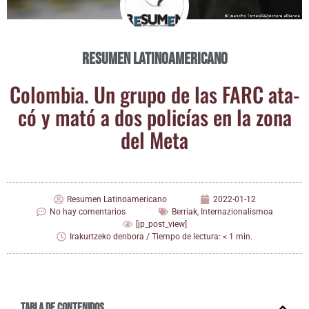
Resumen Latinoamericano
Colom­bia. Un gru­po de las FARC ata­
có y mató a dos poli­cías en la zona
del Meta
Resumen Latinoamericano
2022-01-12
No hay comentarios
Berriak
,
Internazionalismoa
[jp_post_view]
Irakurtzeko denbora / Tiempo de lectura: < 1 min.
Tabla de contenidos