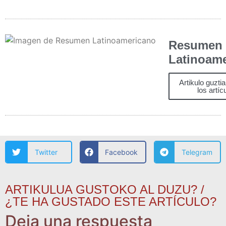
Resumen
Latinoam
Artikulo guzti
los artíc
Twitter
Facebook
Telegram
ARTIKULUA GUSTOKO AL DUZU? /
¿TE HA GUSTADO ESTE ARTÍCULO?
Deja una respuesta