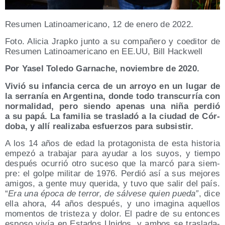
Resu­men Lati­no­ame­ri­cano, 12 de enero de 2022.
Foto. Ali­cia Jrap­ko jun­to a su com­pa­ñe­ro y coedi­tor de
Resu­men Lati­no­ame­ri­cano en EE.UU, Bill Hackwell
Por Yasel Tole­do Gar­na­che, noviem­bre de 2020.
Vivió su infan­cia cer­ca de un arro­yo en un lugar de
la serra­nía en Argen­ti­na, don­de todo trans­cu­rría con
nor­ma­li­dad, pero sien­do ape­nas una niña per­dió
a su papá. La fami­lia se tras­la­dó a la ciu­dad de Cór­
do­ba, y allí rea­li­za­ba esfuer­zos para subsistir.
A los 14 años de edad la pro­ta­go­nis­ta de esta his­to­ria
empe­zó a tra­ba­jar para ayu­dar a los suyos, y tiem­po
des­pués ocu­rrió otro suce­so que la mar­có para siem­
pre: el gol­pe mili­tar de 1976. Per­dió así a sus mejo­res
ami­gos, a gen­te muy que­ri­da, y tuvo que salir del país.
“
Era una épo­ca de terror, de sál­ve­se quien pue­da”
, dice
ella aho­ra, 44 años des­pués, y uno ima­gi­na aque­llos
momen­tos de tris­te­za y dolor. El padre de su enton­ces
espo­so vivía en Esta­dos Uni­dos, y ambos se tras­la­da­