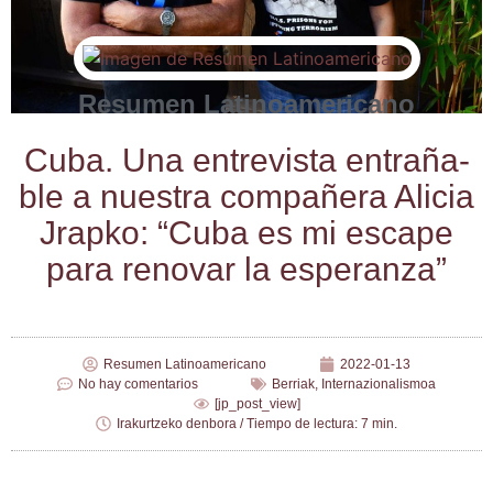
Resumen Latinoamericano
Cuba. Una entre­vis­ta entra­ña­
ble a nues­tra com­pa­ñe­ra Ali­cia
Jrap­ko: “Cuba es mi esca­pe
para reno­var la esperanza”
Resumen Latinoamericano
2022-01-13
No hay comentarios
Berriak
,
Internazionalismoa
[jp_post_view]
Irakurtzeko denbora / Tiempo de lectura: 7 min.