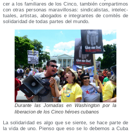
cer a los fami­lia­res de los Cin­co, tam­bién com­par­ti­mos
con otras per­so­nas mara­vi­llo­sas: sin­di­ca­lis­tas, inte­lec­
tua­les, artis­tas, abo­ga­dos e inte­gran­tes de comi­tés de
soli­da­ri­dad de todas par­tes del mundo.
Duran­te las Jor­na­das en Washing­ton por la
libe­ra­cion de los Cin­co héroes cubanos
La soli­da­ri­dad es algo que se sien­te, se hace par­te de
la vida de uno. Pien­so que eso se lo debe­mos a Cuba