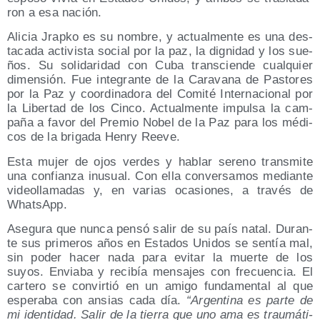
ron a esa nación.
Ali­cia Jrap­ko es su nom­bre, y actual­men­te es una des­
ta­ca­da acti­vis­ta social por la paz, la dig­ni­dad y los sue­
ños. Su soli­da­ri­dad con Cuba trans­cien­de cual­quier
dimen­sión. Fue inte­gran­te de la Cara­va­na de Pas­to­res
por la Paz y coor­di­na­do­ra del Comi­té Inter­na­cio­nal por
la Liber­tad de los Cin­co. Actual­men­te impul­sa la cam­
pa­ña a favor del Pre­mio Nobel de la Paz para los médi­
cos de la bri­ga­da Henry Reeve.
Esta mujer de ojos ver­des y hablar sereno trans­mi­te
una con­fian­za inusual. Con ella con­ver­sa­mos median­te
video­lla­ma­das y, en varias oca­sio­nes, a tra­vés de
WhatsApp.
Ase­gu­ra que nun­ca pen­só salir de su país natal. Duran­
te sus pri­me­ros años en Esta­dos Uni­dos se sen­tía mal,
sin poder hacer nada para evi­tar la muer­te de los
suyos. Envia­ba y reci­bía men­sa­jes con fre­cuen­cia. El
car­te­ro se con­vir­tió en un ami­go fun­da­men­tal al que
espe­ra­ba con ansias cada día.
“Argen­ti­na es par­te de
mi iden­ti­dad. Salir de la tie­rra que uno ama es trau­má­ti­