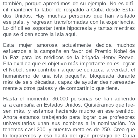
tam­bién, por­que apren­di­mos de su ejem­plo. No es difí­
cil man­te­ner la labor de res­pal­do a Cuba des­de Esta­
dos Uni­dos. Hay muchas per­so­nas que han visi­ta­do
ese país, y regre­san trans­for­ma­das con la expe­rien­cia.
Lo difí­cil es sopor­tar tan­ta hipo­cre­sía y tan­tas men­ti­ras
que se dicen sobre la Isla aquí.
Esta mujer amo­ro­sa actual­men­te dedi­ca muchos
esfuer­zos a la cam­pa­ña en favor del Pre­mio Nobel de
la Paz para los médi­cos de la bri­ga­da Henry Reeve.
Ella expli­ca que el obje­ti­vo más impor­tan­te no es lograr
el Nobel, sino con­tri­buir a que se conoz­ca la ver­dad, el
huma­nis­mo de una isla peque­ña, blo­quea­da duran­te
más de seis déca­das, capaz de ayu­dar desin­te­re­sa­da­
men­te a otros paí­ses y de com­par­tir lo que tiene.
Has­ta el momen­to, 36.000 per­so­nas se han adhe­ri­do
a la cam­pa­ña en Esta­dos Uni­dos. Qui­sié­ra­mos que fue­
sen más, y esta­mos hacien­do mucho en ese sen­ti­do.
Aho­ra esta­mos tra­ba­jan­do para lograr que pro­fe­so­res
uni­ver­si­ta­rios unan sus nom­bres a la nomi­na­ción. Ya
tene­mos casi 200, y nues­tra meta es de 250. Creo que
lo logra­re­mos y eso habla del gran pres­ti­gio de Cuba