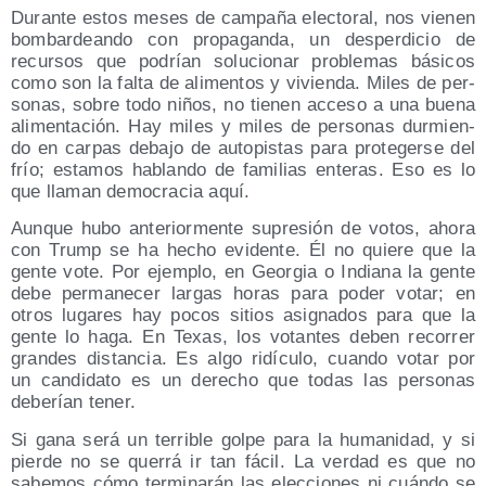
Duran­te estos meses de cam­pa­ña elec­to­ral, nos vie­nen
bom­bar­dean­do con pro­pa­gan­da, un des­per­di­cio de
recur­sos que podrían solu­cio­nar pro­ble­mas bási­cos
como son la fal­ta de ali­men­tos y vivien­da. Miles de per­
so­nas, sobre todo niños, no tie­nen acce­so a una bue­na
ali­men­ta­ción. Hay miles y miles de per­so­nas dur­mien­
do en car­pas deba­jo de auto­pis­tas para pro­te­ger­se del
frío; esta­mos hablan­do de fami­lias ente­ras. Eso es lo
que lla­man demo­cra­cia aquí.
Aun­que hubo ante­rior­men­te supre­sión de votos, aho­ra
con Trump se ha hecho evi­den­te. Él no quie­re que la
gen­te vote. Por ejem­plo, en Geor­gia o India­na la gen­te
debe per­ma­ne­cer lar­gas horas para poder votar; en
otros luga­res hay pocos sitios asig­na­dos para que la
gen­te lo haga. En Texas, los votan­tes deben reco­rrer
gran­des dis­tan­cia. Es algo ridícu­lo, cuan­do votar por
un can­di­da­to es un dere­cho que todas las per­so­nas
debe­rían tener.
Si gana será un terri­ble gol­pe para la huma­ni­dad, y si
pier­de no se que­rrá ir tan fácil. La ver­dad es que no
sabe­mos cómo ter­mi­na­rán las elec­cio­nes ni cuán­do se