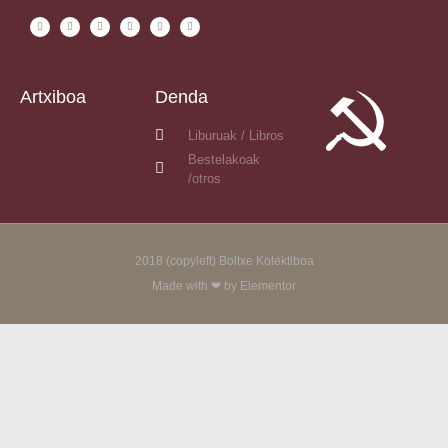
Artxiboa
Denda
Liburuak / Libros
Bestelakoak
/otros
2018 (copyleft) Boltxe Kolektiboa
Made with ❤ by Elementor