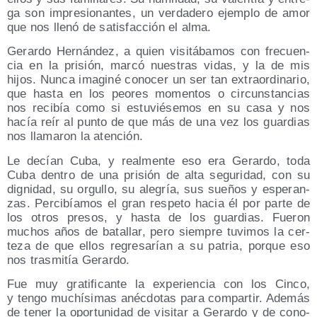
ga son impre­sio­nan­tes, un ver­da­de­ro ejem­plo de amor
que nos lle­nó de satis­fac­ción el alma.
Gerar­do Her­nán­dez, a quien visi­tá­ba­mos con fre­cuen­
cia en la pri­sión, mar­có nues­tras vidas, y la de mis
hijos. Nun­ca ima­gi­né cono­cer un ser tan extra­or­di­na­rio,
que has­ta en los peo­res momen­tos o cir­cuns­tan­cias
nos reci­bía como si estu­vié­se­mos en su casa y nos
hacía reír al pun­to de que más de una vez los guar­dias
nos lla­ma­ron la atención.
Le decían Cuba, y real­men­te eso era Gerar­do, toda
Cuba den­tro de una pri­sión de alta segu­ri­dad, con su
dig­ni­dad, su orgu­llo, su ale­gría, sus sue­ños y espe­ran­
zas. Per­ci­bía­mos el gran res­pe­to hacia él por par­te de
los otros pre­sos, y has­ta de los guar­dias. Fue­ron
muchos años de bata­llar, pero siem­pre tuvi­mos la cer­
te­za de que ellos regre­sa­rían a su patria, por­que eso
nos tras­mi­tía Gerardo.
Fue muy gra­ti­fi­can­te la expe­rien­cia con los Cin­co,
y ten­go muchí­si­mas anéc­do­tas para com­par­tir. Ade­más
de tener la opor­tu­ni­dad de visi­tar a Gerar­do y de cono­