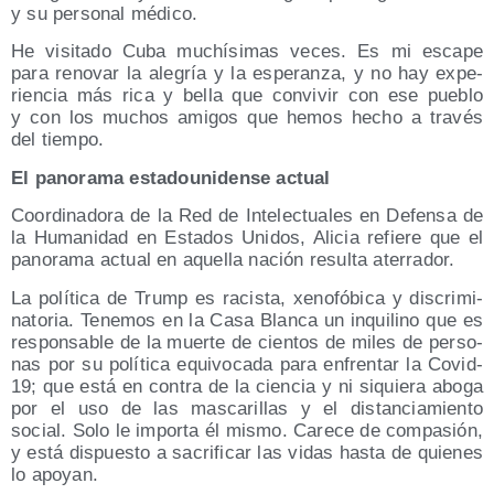
y su per­so­nal médico.
He visi­ta­do Cuba muchí­si­mas veces. Es mi esca­pe
para reno­var la ale­gría y la espe­ran­za, y no hay expe­
rien­cia más rica y bella que con­vi­vir con ese pue­blo
y con los muchos ami­gos que hemos hecho a tra­vés
del tiempo.
El pano­ra­ma esta­dou­ni­den­se actual
Coor­di­na­do­ra de la Red de Inte­lec­tua­les en Defen­sa de
la Huma­ni­dad en Esta­dos Uni­dos, Ali­cia refie­re que el
pano­ra­ma actual en aque­lla nación resul­ta aterrador.
La polí­ti­ca de Trump es racis­ta, xeno­fó­bi­ca y dis­cri­mi­
na­to­ria. Tene­mos en la Casa Blan­ca un inqui­lino que es
res­pon­sa­ble de la muer­te de cien­tos de miles de per­so­
nas por su polí­ti­ca equi­vo­ca­da para enfren­tar la Covid-
19; que está en con­tra de la cien­cia y ni siquie­ra abo­ga
por el uso de las mas­ca­ri­llas y el dis­tan­cia­mien­to
social. Solo le impor­ta él mis­mo. Care­ce de com­pa­sión,
y está dis­pues­to a sacri­fi­car las vidas has­ta de quie­nes
lo apoyan.