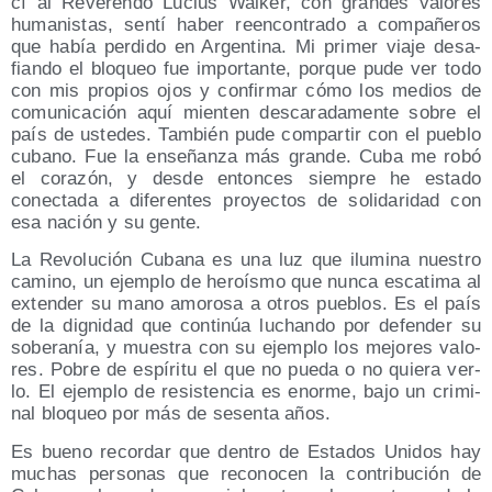
cí al Reve­ren­do Lucius Wal­ker, con gran­des valo­res
huma­nis­tas, sen­tí haber reen­con­tra­do a com­pa­ñe­ros
que había per­di­do en Argen­ti­na. Mi pri­mer via­je desa­
fian­do el blo­queo fue impor­tan­te, por­que pude ver todo
con mis pro­pios ojos y con­fir­mar cómo los medios de
comu­ni­ca­ción aquí mien­ten des­ca­ra­da­men­te sobre el
país de uste­des. Tam­bién pude com­par­tir con el pue­blo
cubano. Fue la ense­ñan­za más gran­de. Cuba me robó
el cora­zón, y des­de enton­ces siem­pre he esta­do
conec­ta­da a dife­ren­tes pro­yec­tos de soli­da­ri­dad con
esa nación y su gente.
La Revo­lu­ción Cuba­na es una luz que ilu­mi­na nues­tro
camino, un ejem­plo de heroís­mo que nun­ca esca­ti­ma al
exten­der su mano amo­ro­sa a otros pue­blos. Es el país
de la dig­ni­dad que con­ti­núa luchan­do por defen­der su
sobe­ra­nía, y mues­tra con su ejem­plo los mejo­res valo­
res. Pobre de espí­ri­tu el que no pue­da o no quie­ra ver­
lo. El ejem­plo de resis­ten­cia es enor­me, bajo un cri­mi­
nal blo­queo por más de sesen­ta años.
Es bueno recor­dar que den­tro de Esta­dos Uni­dos hay
muchas per­so­nas que reco­no­cen la con­tri­bu­ción de