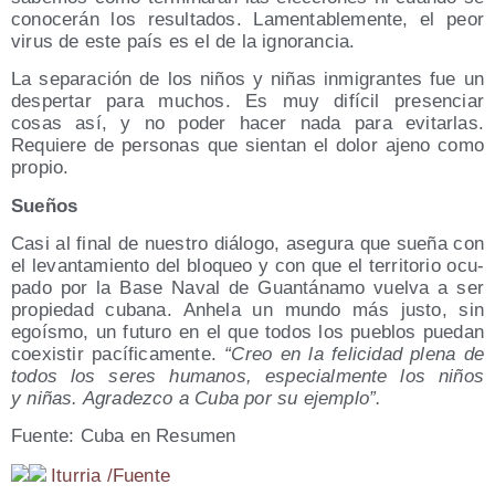
cono­ce­rán los resul­ta­dos. Lamen­ta­ble­men­te, el peor
virus de este país es el de la ignorancia.
La sepa­ra­ción de los niños y niñas inmi­gran­tes fue un
des­per­tar para muchos. Es muy difí­cil pre­sen­ciar
cosas así, y no poder hacer nada para evi­tar­las.
Requie­re de per­so­nas que sien­tan el dolor ajeno como
propio.
Sue­ños
Casi al final de nues­tro diá­lo­go, ase­gu­ra que sue­ña con
el levan­ta­mien­to del blo­queo y con que el terri­to­rio ocu­
pa­do por la Base Naval de Guan­tá­na­mo vuel­va a ser
pro­pie­dad cuba­na. Anhe­la un mun­do más jus­to, sin
egoís­mo, un futu­ro en el que todos los pue­blos pue­dan
coexis­tir pací­fi­ca­men­te.
“Creo en la feli­ci­dad ple­na de
todos los seres huma­nos, espe­cial­men­te los niños
y niñas. Agra­dez­co a Cuba por su ejemplo”.
Fuen­te: Cuba en Resumen
Itu­rria /​Fuen­te