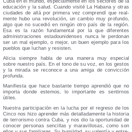
Cuba en el mun­do, espe­cial­men­te en los sec­to­res de la
edu­ca­ción y la salud. Cuan­do visi­té La Haba­na y otras
ciu­da­des de allá por pri­me­ra vez com­pren­dí que real­
men­te hubo una revo­lu­ción, un cam­bio muy pro­fun­do,
algo que no suce­dió en nin­gún otro país de la región.
Esa es la razón fun­da­men­tal por la que dife­ren­tes
admi­nis­tra­cio­nes esta­dou­ni­den­ses nun­ca le per­do­nan
ser un mal ejem­plo, o mejor, un buen ejem­plo para los
pue­blos que luchan y resisten.
Ali­cia siem­pre habla de una mane­ra muy espe­cial
sobre nues­tro país. En el tono de su voz, en los ges­tos
y la mira­da se reco­no­ce a una ami­ga de con­vic­ción
profunda.
Mani­fies­ta que hace bas­tan­te tiem­po apren­dió que no
impor­ta don­de este­mos, lo impor­tan­te es sen­tir­nos
útiles.
Nues­tra par­ti­ci­pa­ción en la lucha por el regre­so de los
Cin­co nos hizo apren­der más deta­lla­da­men­te la his­to­ria
de terro­ris­mo con­tra Cuba, y nos dio la opor­tu­ni­dad de
cono­cer per­so­nas sen­ci­llas y mara­vi­llo­sas, como son
ellos y sus fami­lia­res. Su humil­dad, su valen­tía y entre­