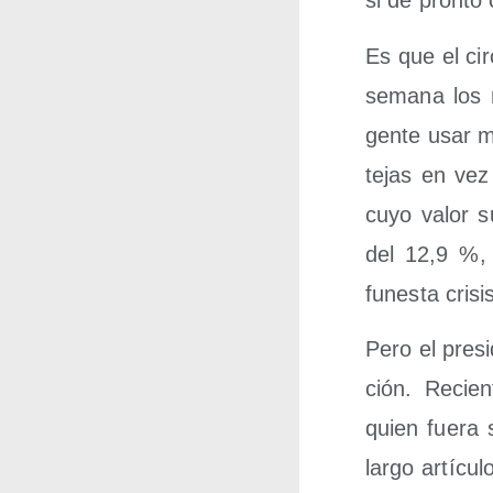
si de pron­to
Es que el cir
sema­na los 
gen­te usar m
te­jas en vez
cuyo valor su
del 12,9 %, l
funes­ta cri­si
Pero el pre­si­
ción. Recien­
quien fue­ra 
lar­go artícu­