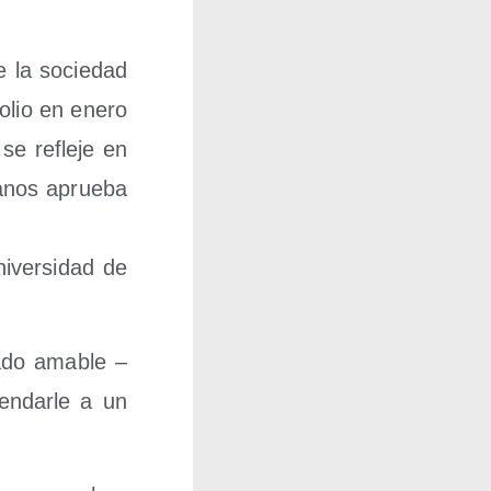
e la socie­dad
to­lio en enero
se refle­je en
a­nos aprue­ba
­ver­si­dad de
lado ama­ble –
n­dar­le a un