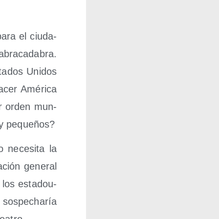
ara el ciu­da­
bra­ca­da­bra.
a­dos Uni­dos
cer Amé­ri­ca
ior orden mun­
s y pequeños?
 nece­si­ta la
­ción gene­ral
los esta­dou­
sos­pe­cha­ría