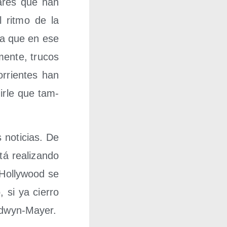
la­res que han
l rit­mo de la
­ta que en ese
en­te, tru­cos
orrien­tes han
dir­le que tam­
 noti­cias. De
á rea­li­zan­do
 Holly­wood se
, si ya cie­rro
oldwyn-Mayer.