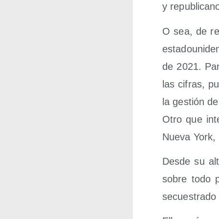
y republican
O sea, de rep
esta­dou­ni­de
de 2021. Pare
las cifras, p
la ges­tión d
Otro que inte
Nue­va York,
Des­de su alt
sobre todo p
secues­tra­do