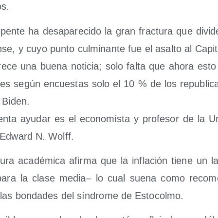
os.
en­te ha des­apa­re­ci­do la gran frac­tu­ra que divi­d
n­se, y cuyo pun­to cul­mi­nan­te fue el asal­to al Capi­
­ce una bue­na noti­cia; solo fal­ta que aho­ra esto 
ues según encues­tas solo el 10 % de los repu­bli­c
e Biden.
n­ta ayu­dar es el eco­no­mis­ta y pro­fe­sor de la Uni
 Edward N. Wolff.
u­ra aca­dé­mi­ca afir­ma que la infla­ción tie­ne un 
ara la cla­se media– lo cual sue­na como reco­me
 las bon­da­des del sín­dro­me de Estocolmo.