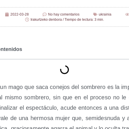
2022-03-28
No hay comentarios
ukrainia
Irakurtzeko denbora / Tiempo de lectura: 3 min.
ontenidos
 un mago que saca cone­jos del som­bre­ro es la impo­s
 al mis­mo som­bre­ro, sin que en el pro­ce­so no le 
ina­li­zar el espec­tácu­lo, acu­de enton­ces a una dis­
vale de una her­mo­sa mujer que, semi­des­nu­da y 
­ca, gra­cio­sa­men­te aga­rra el ani­mal y lo ocul­ta t