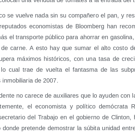
 colo­can una ven­du­ta de toma­tes a la entra­da del 
­co se vuel­ve nada sin su com­pa­ñe­ro el pan, y res
repu­tados eco­no­mis­tas de Bloom­berg han reco­m
ás el trans­por­te públi­co para aho­rrar en gaso­li­na
 de car­ne. A esto hay que sumar el alto cos­to de
pera máxi­mos his­tó­ri­cos, con una tasa de cre­ci
o cual trae de vuel­ta el fan­tas­ma de las sub­pr
s inmo­bi­lia­ria de 2007.
den­te no care­ce de auxi­lia­res que lo ayu­den con la p
te­men­te, el eco­no­mis­ta y polí­ti­co demó­cra­ta
secre­ta­rio del Tra­ba­jo en el gobierno de Clin­ton, 
lo don­de pre­ten­de demos­trar la súbi­ta uni­dad ent