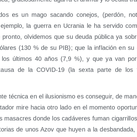
­dos es un mago sacan­do cone­jos, (per­dón, noti
jem­plo, la gue­rra en Ucra­nia le ha ser­vi­do como
pron­to, olvi­de­mos que su deu­da públi­ca ya sobr
dóla­res (130 % de su PIB); que la infla­ción en su
los últi­mos 40 años (7,9 %), y que ya van por
au­sa de la COVID-19 (la sex­ta par­te de los fa
te téc­ni­ca en el ilu­sio­nis­mo es con­se­guir, de mane
ta­dor mire hacia otro lado en el momen­to opor­tu
s masa­cres don­de los cadá­ve­res fuman ciga­rri­ll
ic­to­rias de unos Azov que huyen a la des­ban­da­da, 