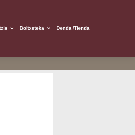
itzia
Boltxe­te­ka
Den­da /​Tien­da