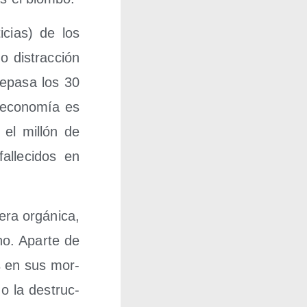
­cias) de los
 dis­trac­ción
e­pa­sa los 30
 eco­no­mía es
 el millón de
lle­ci­dos en
­ra orgá­ni­ca,
no. Apar­te de
os en sus mor­
o la des­truc­