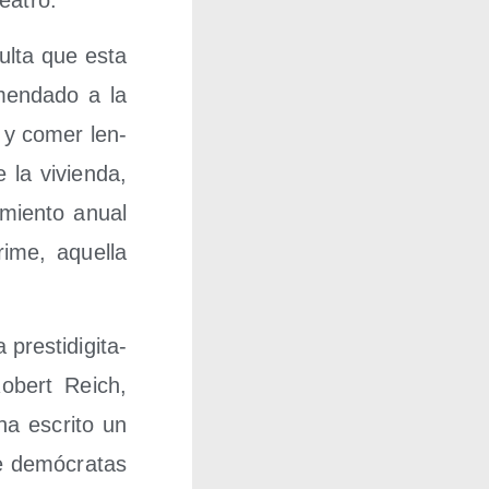
teatro.
ul­ta que esta
en­da­do a la
, y comer len­
 la vivien­da,
­mien­to anual
i­me, aque­lla
res­ti­di­gi­ta­
 Robert Reich,
ha escri­to un
re demó­cra­tas