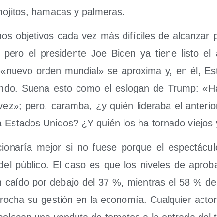
 moji­tos, hama­cas y palmeras.
s obje­ti­vos cada vez más difí­ci­les de alcan­zar p
ero el pre­si­den­te Joe Biden ya tie­ne lis­to el a
«nue­vo orden mun­dial» se apro­xi­ma y, en él, Est
­ran­do. Sue­na esto como el eslo­gan de Trump: «Ha
vez»; pero, caram­ba, ¿y quién lide­ra­ba el ante­r
 Esta­dos Uni­dos? ¿Y quién los ha tor­na­do vie­jo
­cio­na­ría mejor si no fue­se por­que el espec­tácu­lo
d del públi­co. El caso es que los nive­les de apro­ba
 caí­do por deba­jo del 37 %, mien­tras el 58 % de 
pro­cha su ges­tión en la eco­no­mía. Cual­quier actor 