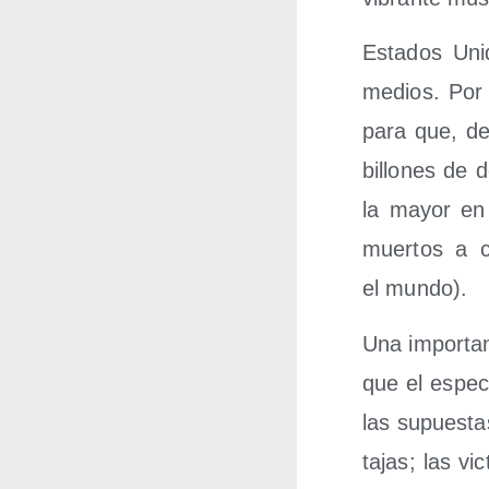
Esta­dos Uni
medios. Por e
para que, de 
billo­nes de 
la mayor en 
muer­tos a c
el mundo).
Una impor­tan­
que el espec­
las supues­ta
ta­jas; las v