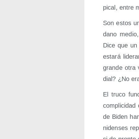
pi­cal, entre
Son estos uno
dano medio, p
Dice que un 
esta­rá lide
gran­de otra 
dial? ¿No era
El tru­co fun
com­pli­ci­da
de Biden han
ni­den­ses re