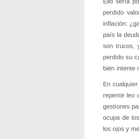
Ello sería po
per­di­do val
infla­ción: ¿
país la deu­d
son tru­cos, 
per­di­do su c
bién inten­te
En cual­quier
repen­te leo q
ges­tio­nes p
ocu­pa de los 
los ojos y me