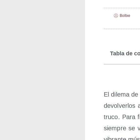
Boltxe
Tabla de c
El dile­ma de
devol­ver­los
tru­co. Para f
siem­pre se 
vibran­te músi