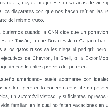
os rusos, cuyas imá­ge­nes son saca­das de video­j
a los dis­pa­ra­tes con que nos hacen reír en las r
r­te del mis­mo truco.
bur­lar­nos cuan­do la CNN dice que un por­ta­vio­n
o­res de Tai­wán, o que Dos­toievs­ki o Gaga­rin han s
s a los gatos rusos se les nie­ga el pedi­grí; per
eje­cu­ti­vos de Che­vron, la Shell, o la Exxon­Mo­
agos­to con los altos pre­cios del petróleo.
«sue­ño ame­ri­cano» sue­le ador­nar­se con idea­les 
os­pe­ri­dad; pero en lo con­cre­to con­sis­te en pose
ios, un auto­mó­vil vis­to­so, y sufi­cien­tes ingre­sos
ida fami­liar, en la cual no fal­ten vaca­cio­nes en u