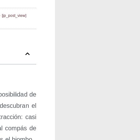
[jp_post_view]
i­bi­li­dad de
des­cu­bran el
trac­ción: casi
al com­pás de
ras el biombo.