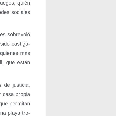
ue­gos; quién
edes socia­les
es sobre­vo­ló
ido cas­ti­ga­
o quie­nes más
bil, que están
de jus­ti­cia,
er casa pro­pia
 que per­mi­tan
na pla­ya tro­