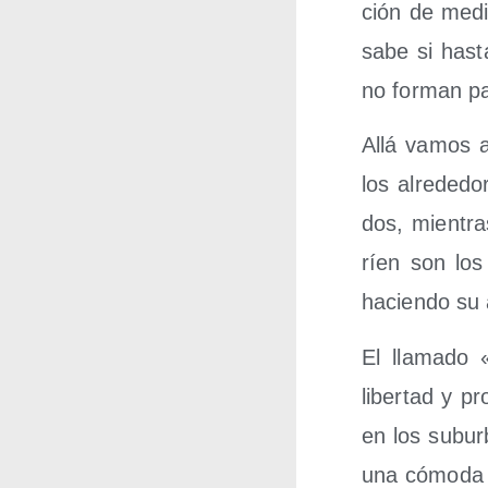
ción de medi
sabe si has­t
no for­man pa
Allá vamos a 
los alre­de­d
dos, mien­tra
ríen son los 
hacien­do su 
El lla­ma­do 
liber­tad y pr
en los subur­b
una cómo­da v