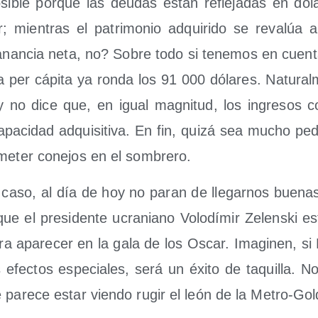
si­ble por­que las deu­das están refle­ja­das en dó
or; mien­tras el patri­mo­nio adqui­ri­do se reva­lúa a
ganan­cia neta, no? Sobre todo si tene­mos en cuen
a per cápi­ta ya ron­da los 91 000 dóla­res. Natu­ral­m
y no dice que, en igual mag­ni­tud, los ingre­sos c
apa­ci­dad adqui­si­ti­va. En fin, qui­zá sea mucho pe
 meter cone­jos en el sombrero.
 caso, al día de hoy no paran de lle­gar­nos bue­nas
ue el pre­si­den­te ucra­niano Volo­dí­mir Zelens­ki est
ara apa­re­cer en la gala de los Oscar. Ima­gi­nen, si
efec­tos espe­cia­les, será un éxi­to de taqui­lla. No
 pare­ce estar vien­do rugir el león de la Metro-G