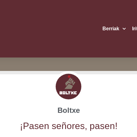
Berriak
Ir
Boltxe
¡Pasen seño­res, pasen!