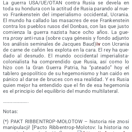
La gue­rra USA/​UE/​OTAN con­tra Rusia se deve­la en
toda su hon­du­ra con la acti­tud de Rusia paran­do al nue­
vo Fran­kens­tein del impe­ria­lis­mo occi­den­tal, Ucra­nia.
El mun­do ha calla­do las masa­cres de ese Fran­kens­tein
con­tra los pue­blos rusos del Don­bas, con las que jus­to
comien­za la gue­rra nazis­ta hace ocho años. La gue­
rra
proxy
anti-rusa (sobre cuya géne­sis y fon­do adjun­to
los aná­li­sis semi­na­les de Jac­ques Baud)
iv
con Ucra­nia
de car­ne de cañón les explo­ta en la cara. El rey ha que­
da­do al des­nu­do. El mun­do occi­den­tal impe­ria­lis­ta-
colo­nia­lis­ta ha com­pren­di­do que Rusia, así como lo
hizo con la Gran Gue­rra Patria, ha “patea­do” hoy el
table­ro geo­po­lí­ti­co de su hege­mo­nis­mo y han caí­do en
páni­co al dar­se de bru­ces con esa reali­dad. Y es Rusia
quien mejor ha enten­di­do que el fin de esa hege­mo­nía
es el prin­ci­pio del equi­li­brio del mun­do multilateral.
…………………..
Notas:
(*) PAKT RIBBENTROP-MOŁOTOW – his­to­ria nie zno­si
mani­pu­lac­ji! [Pac­to Rib­ben­trop-Molo­tov: la his­to­ria no