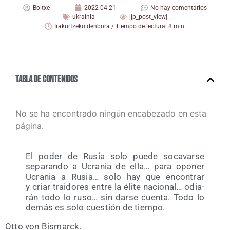
Boltxe
2022-04-21
No hay comentarios
ukrainia
[jp_post_view]
Irakurtzeko denbora / Tiempo de lectura: 8 min.
Tabla de contenidos
No se ha encontrado ningún encabezado en esta
página.
El poder de Rusia solo pue­de soca­var­se
sepa­ran­do a Ucra­nia de ella… para opo­ner
Ucra­nia a Rusia… solo hay que encon­trar
y criar trai­do­res entre la éli­te nacio­nal… odia­
rán todo lo ruso… sin dar­se cuen­ta. Todo lo
demás es solo cues­tión de tiempo.
Otto von Bismarck.