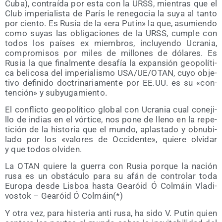
Cuba), con­traí­da por esta con la URSS, mien­tras que el
Club impe­ria­lis­ta de París le rene­go­cia la suya al tan­to
por cien­to. Es Rusia de la «era Putin» la que, asu­mien­do
como suyas las obli­ga­cio­nes de la URSS, cum­ple con
todos los paí­ses ex miem­bros, inclu­yen­do Ucra­nia,
com­pro­mi­sos por miles de millo­nes de dóla­res. Es
Rusia la que final­men­te desa­fía la expan­sión geo­po­lí­ti­
ca beli­co­sa del impe­ria­lis­mo USA/​UE/​OTAN, cuyo obje­
ti­vo defi­ni­do doc­tri­na­ria­men­te por EE.UU. es su «con­
ten­ción» y subyugamiento.
El con­flic­to geo­po­lí­ti­co glo­bal con Ucra­nia cual cone­ji­
llo de indias en el vór­ti­ce, nos pone de lleno en la repe­
ti­ción de la his­to­ria que el mun­do, aplas­ta­do y obnu­bi­
la­do por los «valo­res de Occi­den­te», quie­re olvi­dar
y que todos olviden.
La OTAN quie­re la gue­rra con Rusia por­que la nación
rusa es un obs­tácu­lo para su afán de con­tro­lar toda
Euro­pa des­de Lis­boa has­ta Gea­róid Ó Col­máin Vla­di­
vos­tok – Gea­róid Ó Colmáin(*)
Y otra vez, para his­te­ria anti rusa, ha sido V. Putin quien