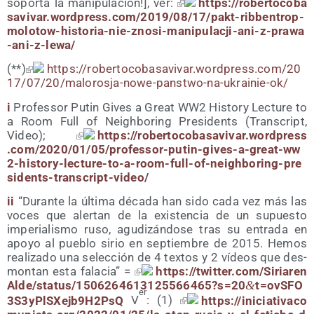
sopor­ta la mani­pu­la­ción!], ver:
https://​rober​to​co​ba​
sa​vi​var​.word​press​.com/​2​0​1​9​/​0​8​/​1​7​/​p​a​k​t​-​r​i​b​b​e​n​t​r​o​p​-​
m​o​l​o​t​o​w​-​h​i​s​t​o​r​i​a​-​n​i​e​-​z​n​o​s​i​-​m​a​n​i​p​u​l​a​c​j​i​-​a​n​i​-​z​-​p​r​a​w​a​
-​a​n​i​-​z​-​l​e​wa/
(**)
https://​rober​to​co​ba​sa​vi​var​.word​press​.com/​2​0​
1​7​/​0​7​/​2​0​/​m​a​l​o​r​o​s​j​a​-​n​o​w​e​-​p​a​n​s​t​w​o​-​n​a​-​u​k​r​a​i​n​i​e​-​ok/
i
Pro­fes­sor Putin Gives a Great WW2 His­tory Lec­tu­re to
a Room Full of Neigh­bo­ring Pre­si­dents (Trans­cript,
Video);
https://​rober​to​co​ba​sa​vi​var​.word​press​
.com/​2​0​2​0​/​0​1​/​0​5​/​p​r​o​f​e​s​s​o​r​-​p​u​t​i​n​-​g​i​v​e​s​-​a​-​g​r​e​a​t​-​w​w​
2​-​h​i​s​t​o​r​y​-​l​e​c​t​u​r​e​-​t​o​-​a​-​r​o​o​m​-​f​u​l​l​-​o​f​-​n​e​i​g​h​b​o​r​i​n​g​-​p​r​e​
s​i​d​e​n​t​s​-​t​r​a​n​s​c​r​i​p​t​-​v​i​d​eo/
ii
“Duran­te la últi­ma déca­da han sido cada vez más las
voces que aler­tan de la exis­ten­cia de un supues­to
impe­ria­lis­mo ruso, agu­di­zán­do­se tras su entra­da en
apo­yo al pue­blo sirio en sep­tiem­bre de 2015. Hemos
rea­li­za­do una selec­ción de 4 tex­tos y 2 vídeos que des­
mon­tan esta fala­cia” =
https://​twit​ter​.com/​S​i​r​i​a​r​e​n​
A​l​d​e​/​s​t​a​t​u​s​/​1​5​0​6​2​6​4​6​1​3​1​2​5​5​6​6​4​6​5​?​s​=​2​0​
&
​t​=​o​v​S​F​O​
er
3​S​3​y​P​l​S​X​e​j​b​9​H​2​PsQ
V
: (1)
https://​ini​cia​ti​va​co​