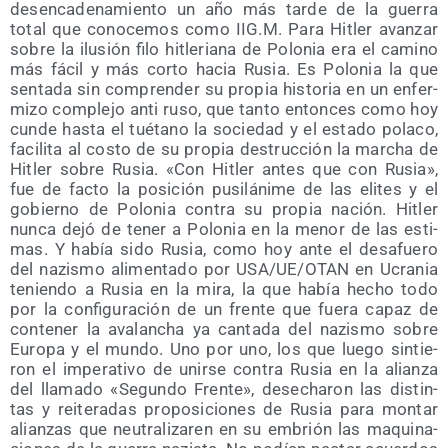
des­en­ca­de­na­mien­to un año más tar­de de la gue­rra
total que cono­ce­mos como IIG.M. Para Hitler avan­zar
sobre la ilu­sión filo hitle­ria­na de Polo­nia era el camino
más fácil y más cor­to hacia Rusia. Es Polo­nia la que
sen­ta­da sin com­pren­der su pro­pia his­to­ria en un enfer­
mi­zo com­ple­jo anti ruso, que tan­to enton­ces como hoy
cun­de has­ta el tué­tano la socie­dad y el esta­do pola­co,
faci­li­ta al cos­to de su pro­pia des­truc­ción la mar­cha de
Hitler sobre Rusia. «Con Hitler antes que con Rusia»,
fue de fac­to la posi­ción pusi­lá­ni­me de las eli­tes y el
gobierno de Polo­nia con­tra su pro­pia nación. Hitler
nun­ca dejó de tener a Polo­nia en la menor de las esti­
mas. Y había sido Rusia, como hoy ante el des­afue­ro
del nazis­mo ali­men­ta­do por USA/​UE/​OTAN en Ucra­nia
tenien­do a Rusia en la mira, la que había hecho todo
por la con­fi­gu­ra­ción de un fren­te que fue­ra capaz de
con­te­ner la ava­lan­cha ya can­ta­da del nazis­mo sobre
Euro­pa y el mun­do. Uno por uno, los que lue­go sin­tie­
ron el impe­ra­ti­vo de unir­se con­tra Rusia en la alian­za
del lla­ma­do «Segun­do Fren­te», dese­cha­ron las dis­tin­
tas y reite­ra­das pro­po­si­cio­nes de Rusia para mon­tar
alian­zas que neu­tra­li­za­ren en su embrión las maqui­na­