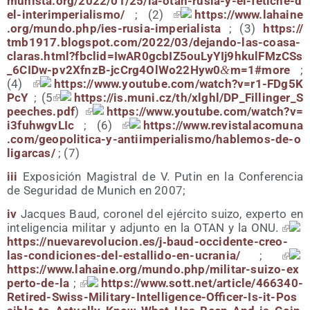
mu​nis​ta​.org/​2​0​2​2​/​0​1​/​2​5​/​l​a​-​o​t​a​n​-​r​u​s​i​a​-​y​-​e​l​-​f​e​t​i​c​h​e​-​d​
e​l​-​i​n​t​e​r​i​m​p​e​r​i​a​l​i​s​mo/
; (2)
https://​www​.lahai​ne​
.org/​m​u​n​d​o​.​p​h​p​/​i​e​s​-​r​u​s​i​a​-​i​m​p​e​r​i​a​l​i​sta
; (3)
https://​
tmb1917​.blogs​pot​.com/​2​0​2​2​/​0​3​/​d​e​j​a​n​d​o​-​l​a​s​-​c​o​a​s​a​-​
c​l​a​r​a​s​.​h​t​m​l​?​f​b​c​l​i​d​=​I​w​A​R​0​g​c​b​I​Z​5​o​u​L​y​Y​I​j​9​h​k​u​l​F​M​z​C​S​s​
_​6​C​I​D​w​-​p​v​2​X​f​n​z​B​-​j​c​C​r​g​4​O​l​W​o​2​2​H​y​w​0​
&
​m​=​1​#​m​ore
;
(4)
https://​www​.you​tu​be​.com/​w​a​t​c​h​?​v​=​r​1​-​F​D​g​5​K​
PcY
; (5
https://​is​.muni​.cz/​t​h​/​x​l​g​h​l​/​D​P​_​F​i​l​l​i​n​g​e​r​_​S​
p​e​e​c​h​e​s​.​pdf
)
https://​www​.you​tu​be​.com/​w​a​t​c​h​?​v​=​
i​3​f​u​h​w​g​v​LIc
; (6)
https://​www​.revis​ta​la​co​mu​na​
.com/​g​e​o​p​o​l​i​t​i​c​a​-​y​-​a​n​t​i​i​m​p​e​r​i​a​l​i​s​m​o​/​h​a​b​l​e​m​o​s​-​d​e​-​o​
l​i​g​a​r​c​as/
; (7)
iii
Expo­si­ción Magis­tral de V. Putin en la Con­fe­ren­cia
de Segu­ri­dad de Munich en 2007;
iv
Jac­ques Baud, coro­nel del ejér­ci­to sui­zo, exper­to en
inte­li­gen­cia mili­tar y adjun­to en la OTAN y la ONU.
https://nuevarevolucion.es/j‑baud-occidente-creo-
las-condiciones-del-estallido-en-ucrania/
;
https://​www​.lahai​ne​.org/​m​u​n​d​o​.​p​h​p​/​m​i​l​i​t​a​r​-​s​u​i​z​o​-​e​x​
p​e​r​t​o​-​d​e​-la
;
https://​www​.sott​.net/​a​r​t​i​c​l​e​/​4​6​6​3​4​0​-​
R​e​t​i​r​e​d​-​S​w​i​s​s​-​M​i​l​i​t​a​r​y​-​I​n​t​e​l​l​i​g​e​n​c​e​-​O​f​f​i​c​e​r​-​I​s​-​i​t​-​P​o​s​