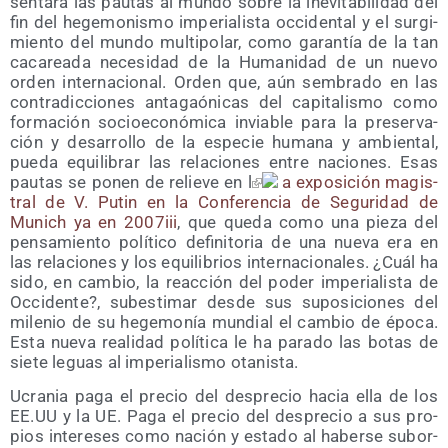
sen­ta­ra las pau­tas al mun­do sobre la inevi­ta­bi­li­dad del
fin del hege­mo­nis­mo impe­ria­lis­ta occi­den­tal y el sur­gi­
mien­to del mun­do mul­ti­po­lar, como garan­tía de la tan
cacarea­da nece­si­dad de la Huma­ni­dad de un nue­vo
orden inter­na­cio­nal. Orden que, aún sem­bra­do en las
con­tra­dic­cio­nes anta­gaó­ni­cas del capi­ta­lis­mo como
for­ma­ción socio­eco­nó­mi­ca invia­ble para la pre­ser­va­
ción y desa­rro­llo de la espe­cie huma­na y ambien­tal,
pue­da equi­li­brar las rela­cio­nes entre nacio­nes. Esas
pau­tas se ponen de relie­ve en l
a expo­si­ción magis­
tral de V. Putin en la Con­fe­ren­cia de Segu­ri­dad de
Munich ya en 2007
iii
, que que­da como una pie­za del
pen­sa­mien­to polí­ti­co defi­ni­to­ria de una nue­va era en
las rela­cio­nes y los equi­li­brios inter­na­cio­na­les. ¿Cuál ha
sido, en cam­bio, la reac­ción del poder impe­ria­lis­ta de
Occi­den­te?, sub­es­ti­mar des­de sus supo­si­cio­nes del
mile­nio de su hege­mo­nía mun­dial el cam­bio de épo­ca.
Esta nue­va reali­dad polí­ti­ca le ha para­do las botas de
sie­te leguas al impe­ria­lis­mo otanista.
Ucra­nia paga el pre­cio del des­pre­cio hacia ella de los
EE.UU y la UE. Paga el pre­cio del des­pre­cio a sus pro­
pios intere­ses como nación y esta­do al haber­se subor­