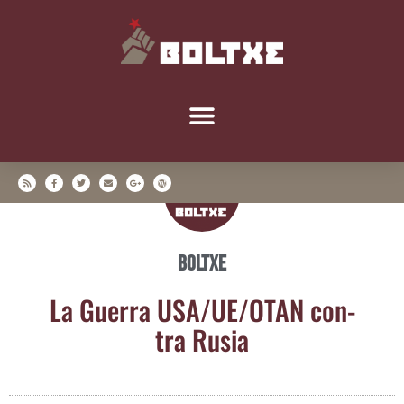
Boltxe
La Gue­rra USA/​UE/​OTAN con­
tra Rusia