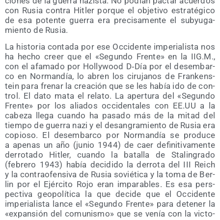
cio­nes de la gue­rra nazis­ta. No podían pac­tar acuer­dos
con Rusia con­tra Hitler por­que el obje­ti­vo estra­té­gi­co
de esa poten­te gue­rra era pre­ci­sa­men­te el sub­yu­ga­
mien­to de Rusia.
La his­to­ria con­ta­da por ese Occi­den­te impe­ria­lis­ta nos
ha hecho creer que el «Segun­do Fren­te» en la IIG.M.,
con el afa­ma­do por Holly­wood D‑Día por el des­em­bar­
co en Nor­man­día, lo abren los ciru­ja­nos de Fran­kens­
tein para fre­nar la crea­ción que se les había ido de con­
trol. El dato mata el rela­to. La aper­tu­ra del «Segun­do
Fren­te» por los alia­dos occi­den­ta­les con EE.UU a la
cabe­za lle­ga cuan­do ha pasa­do más de la mitad del
tiem­po de gue­rra nazi y el desan­gra­mien­to de Rusia era
copio­so. El des­em­bar­co por Nor­man­día se pro­du­ce
a ape­nas un año (junio 1944) de caer defi­ni­ti­va­men­te
derro­ta­do Hitler, cuan­do la bata­lla de Sta­lin­gra­do
(febre­ro 1943) había deci­di­do la derro­ta del III Reich
y la con­tra­ofen­si­va de Rusia sovié­ti­ca y la toma de Ber­
lin por el Ejér­ci­to Rojo eran impa­ra­bles. Es esa pers­
pec­ti­va geo­po­lí­ti­ca la que deci­de que el Occi­den­te
impe­ria­lis­ta lan­ce el «Segun­do Fren­te» para dete­ner la
«expan­sión del comu­nis­mo» que se venía con la vic­to­