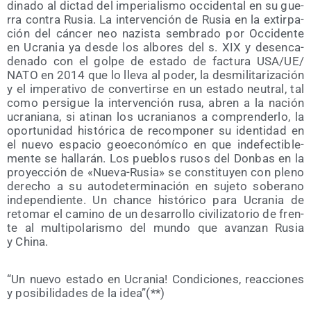
di­na­do al dic­tad del impe­ria­lis­mo occi­den­tal en su gue­
rra con­tra Rusia. La inter­ven­ción de Rusia en la extir­pa­
ción del cán­cer neo nazis­ta sem­bra­do por Occi­den­te
en Ucra­nia ya des­de los albo­res del s. XIX y des­en­ca­
de­na­do con el gol­pe de esta­do de fac­tu­ra USA/​UE/​
NATO en 2014 que lo lle­va al poder, la des­mi­li­ta­ri­za­ción
y el impe­ra­ti­vo de con­ver­tir­se en un esta­do neu­tral, tal
como per­si­gue la inter­ven­ción rusa, abren a la nación
ucra­nia­na, si ati­nan los ucra­nia­nos a com­pren­der­lo, la
opor­tu­ni­dad his­tó­ri­ca de recom­po­ner su iden­ti­dad en
el nue­vo espa­cio geo­eco­nó­mí­co en que inde­fec­ti­ble­
men­te se halla­rán. Los pue­blos rusos del Don­bas en la
pro­yec­ción de «Nue­va-Rusia» se cons­ti­tu­yen con pleno
dere­cho a su auto­de­ter­mi­na­ción en suje­to sobe­rano
inde­pen­dien­te. Un chan­ce his­tó­ri­co para Ucra­nia de
reto­mar el camino de un desa­rro­llo civi­li­za­to­rio de fren­
te al mul­ti­po­la­ris­mo del mun­do que avan­zan Rusia
y China.
“Un nue­vo esta­do en Ucra­nia! Con­di­cio­nes, reac­cio­nes
y posi­bi­li­da­des de la idea”(**)