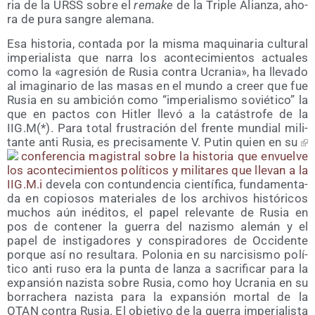
ria de la URSS sobre el
rema­ke
de la Tri­ple Alian­za, aho­
ra de pura san­gre alemana.
Esa his­to­ria, con­ta­da por la mis­ma maqui­na­ria cul­tu­ral
impe­ria­lis­ta que narra los acon­te­ci­mien­tos actua­les
como la «agre­sión de Rusia con­tra Ucra­nia», ha lle­va­do
al ima­gi­na­rio de las masas en el mun­do a creer que fue
Rusia en su ambi­ción como “impe­ria­lis­mo sovié­ti­co” la
que en pac­tos con Hitler lle­vó a la catás­tro­fe de la
IIG.M(*). Para total frus­tra­ción del fren­te mun­dial mili­
tan­te anti Rusia, es pre­ci­sa­men­te V. Putin quien en su
con­fe­ren­cia magis­tral sobre la his­to­ria que envuel­ve
los acon­te­ci­mien­tos polí­ti­cos y mili­ta­res que lle­van a la
IIG.M.
i
deve­la con con­tun­den­cia cien­tí­fi­ca, fun­da­men­ta­
da en copio­sos mate­ria­les de los archi­vos his­tó­ri­cos
muchos aún iné­di­tos, el papel rele­van­te de Rusia en
pos de con­te­ner la gue­rra del nazis­mo ale­mán y el
papel de ins­ti­ga­do­res y cons­pi­ra­do­res de Occi­den­te
por­que así no resul­ta­ra. Polo­nia en su nar­ci­sis­mo polí­
ti­co anti ruso era la pun­ta de lan­za a sacri­fi­car para la
expan­sión nazis­ta sobre Rusia, como hoy Ucra­nia en su
borra­che­ra nazis­ta para la expan­sión mor­tal de la
OTAN con­tra Rusia. El obje­ti­vo de la gue­rra impe­ria­lis­ta