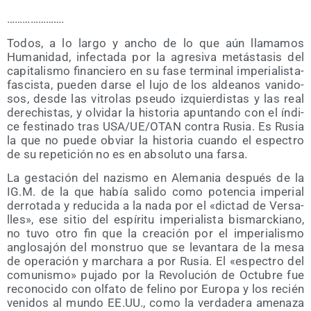
………………….
Todos, a lo lar­go y ancho de lo que aún lla­ma­mos
Huma­ni­dad, infec­ta­da por la agre­si­va metás­ta­sis del
capi­ta­lis­mo finan­cie­ro en su fase ter­mi­nal impe­ria­lis­ta-
fas­cis­ta, pue­den dar­se el lujo de los aldea­nos vani­do­
sos, des­de las vitro­las pseu­do izquier­dis­tas y las real
dere­chis­tas, y olvi­dar la his­to­ria apun­tan­do con el índi­
ce fes­ti­na­do tras USA/​UE/​OTAN con­tra Rusia. Es Rusia
la que no pue­de obviar la his­to­ria cuan­do el espec­tro
de su repe­ti­ción no es en abso­lu­to una farsa.
La ges­ta­ción del nazis­mo en Ale­ma­nia des­pués de la
IG.M. de la que había sali­do como poten­cia impe­rial
derro­ta­da y redu­ci­da a la nada por el «dic­tad de Ver­sa­
lles», ese sitio del espí­ri­tu impe­ria­lis­ta bis­marc­kiano,
no tuvo otro fin que la crea­ción por el impe­ria­lis­mo
anglo­sa­jón del mons­truo que se levan­ta­ra de la mesa
de ope­ra­ción y mar­cha­ra a por Rusia. El «espec­tro del
comu­nis­mo» puja­do por la Revo­lu­ción de Octu­bre fue
reco­no­ci­do con olfa­to de felino por Euro­pa y los recién
veni­dos al mun­do EE.UU., como la ver­da­de­ra ame­na­za