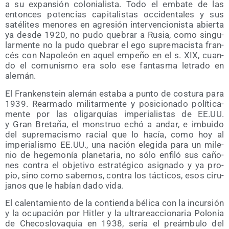
a su expan­sión colo­nia­lis­ta. Todo el emba­te de las
enton­ces poten­cias capi­ta­lis­tas occi­den­ta­les y sus
saté­li­tes meno­res en agre­sión inter­ven­cio­nis­ta abier­ta
ya des­de 1920, no pudo que­brar a Rusia, como sin­gu­
lar­men­te no la pudo que­brar el ego supre­ma­cis­ta fran­
cés con Napo­león en aquel empe­ño en el s. XIX, cuan­
do el comu­nis­mo era solo ese fan­tas­ma letra­do en
alemán.
El Fran­kens­tein ale­mán esta­ba a pun­to de cos­tu­ra para
1939. Rear­ma­do mili­tar­men­te y posi­cio­na­do polí­ti­ca­
men­te por las oli­gar­quías impe­ria­lis­tas de EE.UU.
y Gran Bre­ta­ña, el mons­truo echó a andar, e imbui­do
del supre­ma­cis­mo racial que lo hacía, como hoy al
impe­ria­lis­mo EE.UU., una nación ele­gi­da para un mile­
nio de hege­mo­nía pla­ne­ta­ria, no sólo enfi­ló sus caño­
nes con­tra el obje­ti­vo estra­té­gi­co asig­na­do y ya pro­
pio, sino como sabe­mos, con­tra los tác­ti­cos, esos ciru­
ja­nos que le habían dado vida.
El calen­ta­mien­to de la con­tien­da béli­ca con la incur­sión
y la ocu­pa­ción por Hitler y la ultra­reac­cio­na­ria Polo­nia
de Che­cos­lo­va­quia en 1938, sería el preám­bu­lo del