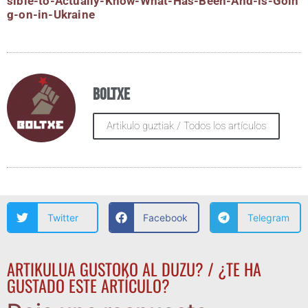
s​i​b​l​e​-​t​o​-​A​c​t​u​a​l​l​y​-​K​n​o​w​-​W​h​a​t​-​H​a​s​-​B​e​e​n​-​A​n​d​-​i​s​-​G​o​i​n​
g​-​o​n​-​i​n​-​U​k​r​a​ine
Boltxe
Artikulo guztiak / Todos los artículos
Twitter
Facebook
Telegram
ARTIKULUA GUSTOKO AL DUZU? / ¿TE HA
GUSTADO ESTE ARTÍCULO?