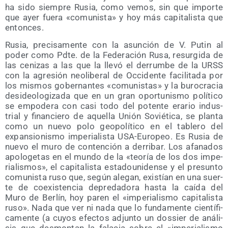
ha sido siem­pre Rusia, como vemos, sin que impor­te
que ayer fue­ra «comu­nis­ta» y hoy más capi­ta­lis­ta que
entonces.
Rusia, pre­ci­sa­men­te con la asun­ción de V. Putin al
poder como Pdte. de la Fede­ra­ción Rusa, resur­gi­da de
las ceni­zas a las que la lle­vó el derrum­be de la URSS
con la agre­sión neo­li­be­ral de Occi­den­te faci­li­ta­da por
los mis­mos gober­nan­tes «comu­nis­tas» y la buro­cra­cia
des­ideo­lo­gi­za­da que en un gran opor­tu­nis­mo polí­ti­co
se empo­de­ra con casi todo del poten­te era­rio indus­
trial y finan­cie­ro de aque­lla Unión Sovié­ti­ca, se plan­ta
como un nue­vo polo geo­po­lí­ti­co en el table­ro del
expan­sio­nis­mo impe­ria­lis­ta USA-Euro­peo. Es Rusia de
nue­vo el muro de con­ten­ción a derri­bar. Los afa­na­dos
apo­lo­ge­tas en el mun­do de la «teo­ría de los dos impe­
ria­lis­mos», el capi­ta­lis­ta esta­dou­ni­den­se y el pre­sun­to
comu­nis­ta ruso que, según ale­gan, exis­tían en una suer­
te de coexis­ten­cia depre­da­do­ra has­ta la caí­da del
Muro de Ber­lín, hoy paren el «impe­ria­lis­mo capi­ta­lis­ta
ruso». Nada que ver ni nada que lo fun­da­men­te cien­tí­fi­
ca­men­te (a cuyos efec­tos adjun­to un dos­sier de aná­li­