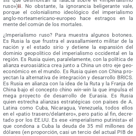
sis que des­mon­tan la fala­cia sobre el «impe­ria­lis­mo
ruso»)
ii
. No obs­tan­te, la igno­ran­cia beli­ge­ran­te vale,
por­que el colo­nia­lis­mo ideo­ló­gi­co del impe­ria­lis­mo
anglo-nor­te­ame­ri­cano-euro­peo hace estra­gos en la
men­te del común de los mortales.
¿Impe­ria­lis­mo ruso? Para mues­tra algu­nos boto­nes.
Es Rusia la que frus­tra el ava­sa­lla­mien­to mili­tar de la
nación y el esta­do sirio y detie­ne la expan­sión del
domi­nio geo­po­lí­ti­co del impe­ria­lis­mo occi­den­tal en la
región. Es Rusia quien, para­le­la­men­te, con la polí­ti­ca de
alian­za euro­asiá­ti­ca crea jun­to a Chi­na un otro eje geo­
eco­nó­mi­co en el mun­do. Es Rusia quien con Chi­na pro­
yec­tan la alter­na­ti­va de inte­gra­ción y desa­rro­llo BRICS.
Es Rusia en alian­za con la idea de la Ruta y la Fran­ja de
Chi­na bajo el con­cep­to chino
win-win
la que impul­sa el
mega pro­yec­to de desa­rro­llo de Eura­sia. Es Rusia
quien estre­cha alian­zas estra­té­gi­cas con paí­ses de A.
Lati­na como Cuba, Nica­ra­gua, Vene­zue­la, todos ellos
en el «patio trasero/​delantero», pero patio al fin, decre­
ta­do por los EE.UU. Es ese «impe­ria­lis­mo puti­nis­ta» el
que con­do­na a Cuba la deu­da de 35 mil millo­nes de
dóla­res (en pro­por­ción, casi un ter­cio del actual PIB de