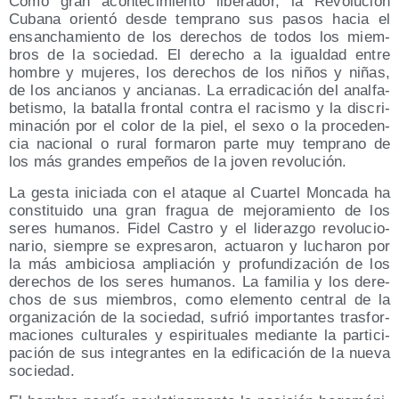
Como gran acon­te­ci­mien­to libe­ra­dor, la Revo­lu­ción
Cuba­na orien­tó des­de tem­prano sus pasos hacia el
ensan­cha­mien­to de los dere­chos de todos los miem­
bros de la socie­dad. El dere­cho a la igual­dad entre
hom­bre y muje­res, los dere­chos de los niños y niñas,
de los ancia­nos y ancia­nas. La erra­di­ca­ción del anal­fa­
be­tis­mo, la bata­lla fron­tal con­tra el racis­mo y la dis­cri­
mi­na­ción por el color de la piel, el sexo o la pro­ce­den­
cia nacio­nal o rural for­ma­ron par­te muy tem­prano de
los más gran­des empe­ños de la joven revolución.
La ges­ta ini­cia­da con el ata­que al Cuar­tel Mon­ca­da ha
cons­ti­tui­do una gran fra­gua de mejo­ra­mien­to de los
seres huma­nos. Fidel Cas­tro y el lide­raz­go revo­lu­cio­
na­rio, siem­pre se expre­sa­ron, actua­ron y lucha­ron por
la más ambi­cio­sa amplia­ción y pro­fun­di­za­ción de los
dere­chos de los seres huma­nos. La fami­lia y los dere­
chos de sus miem­bros, como ele­men­to cen­tral de la
orga­ni­za­ción de la socie­dad, sufrió impor­tan­tes tras­for­
ma­cio­nes cul­tu­ra­les y espi­ri­tua­les median­te la par­ti­ci­
pa­ción de sus inte­gran­tes en la edi­fi­ca­ción de la nue­va
sociedad.