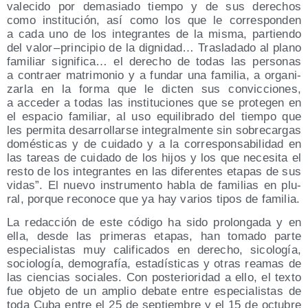
va­le­ci­do por dema­sia­do tiem­po y de sus dere­chos
como ins­ti­tu­ción, así como los que le corres­pon­den
a cada uno de los inte­gran­tes de la mis­ma, par­tien­do
del valor – prin­ci­pio de la dig­ni­dad… Tras­la­da­do al plano
fami­liar sig­ni­fi­ca… el dere­cho de todas las per­so­nas
a con­traer matri­mo­nio y a fun­dar una fami­lia, a orga­ni­
zar­la en la for­ma que le dic­ten sus con­vic­cio­nes,
a acce­der a todas las ins­ti­tu­cio­nes que se pro­te­gen en
el espa­cio fami­liar, al uso equi­li­bra­do del tiem­po que
les per­mi­ta desa­rro­llar­se inte­gral­men­te sin sobre­car­gas
domés­ti­cas y de cui­da­do y a la corres­pon­sa­bi­li­dad en
las tareas de cui­da­do de los hijos y los que nece­si­ta el
res­to de los inte­gran­tes en las dife­ren­tes eta­pas de sus
vidas”. El nue­vo ins­tru­men­to habla de fami­lias en plu­
ral, por­que reco­no­ce que ya hay varios tipos de familia.
La redac­ción de este códi­go ha sido pro­lon­ga­da y en
ella, des­de las pri­me­ras eta­pas, han toma­do par­te
espe­cia­lis­tas muy cali­fi­ca­dos en dere­cho, sico­lo­gía,
socio­lo­gía, demo­gra­fía, esta­dís­ti­cas y otras reamas de
las cien­cias socia­les. Con pos­te­rio­ri­dad a ello, el tex­to
fue obje­to de un amplio deba­te entre espe­cia­lis­tas de
toda Cuba entre el 25 de sep­tiem­bre y el 15 de octu­bre