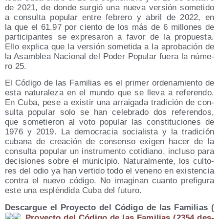
de 2021, de don­de sur­gió una nue­va ver­sión some­ti­do
a con­sul­ta popu­lar entre febre­ro y abril de 2022, en
la que el 61.97 por cien­to de los más de 6 millo­nes de
par­ti­ci­pan­tes se expre­sa­ron a favor de la pro­pues­ta.
Ello expli­ca que la ver­sión some­ti­da a la apro­ba­ción de
la Asam­blea Nacio­nal del Poder Popu­lar fue­ra la núme­
ro 25.
El Códi­go de las Fami­lias es el pri­mer orde­na­mien­to de
esta natu­ra­le­za en el mun­do que se lle­va a refe­ren­do.
En Cuba, pese a exis­tir una arrai­ga­da tra­di­ción de con­
sul­ta popu­lar solo se han cele­bra­do dos refe­ren­dos,
que some­tie­ron al voto popu­lar las cons­ti­tu­cio­nes de
1976 y 2019. La demo­cra­cia socia­lis­ta y la tra­di­ción
cuba­na de crea­ción de con­sen­so exi­gen hacer de la
con­sul­ta popu­lar un ins­tru­men­to coti­diano, inclu­so para
deci­sio­nes sobre el muni­ci­pio. Natu­ral­men­te, los cul­to­
res del odio ya han ver­ti­do todo el veneno en exis­ten­cia
con­tra el nue­vo códi­go. No ima­gi­nan cuan­to pre­fi­gu­ra
este una esplén­di­da Cuba del futuro.
Des­car­gue el Pro­yec­to del Códi­go de las Fami­lias (
Pro­yec­to del Códi­go de las Fami­lias (2354 des­