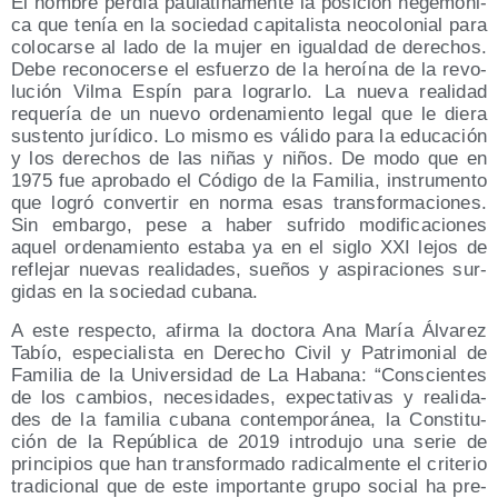
El hom­bre per­día pau­la­ti­na­men­te la posi­ción hege­mó­ni­
ca que tenía en la socie­dad capi­ta­lis­ta neo­co­lo­nial para
colo­car­se al lado de la mujer en igual­dad de dere­chos.
Debe reco­no­cer­se el esfuer­zo de la heroí­na de la revo­
lu­ción Vil­ma Espín para lograr­lo. La nue­va reali­dad
reque­ría de un nue­vo orde­na­mien­to legal que le die­ra
sus­ten­to jurí­di­co. Lo mis­mo es váli­do para la edu­ca­ción
y los dere­chos de las niñas y niños. De modo que en
1975 fue apro­ba­do el Códi­go de la Fami­lia, ins­tru­men­to
que logró con­ver­tir en nor­ma esas trans­for­ma­cio­nes.
Sin embar­go, pese a haber sufri­do modi­fi­ca­cio­nes
aquel orde­na­mien­to esta­ba ya en el siglo XXI lejos de
refle­jar nue­vas reali­da­des, sue­ños y aspi­ra­cio­nes sur­
gi­das en la socie­dad cubana.
A este res­pec­to, afir­ma la doc­to­ra Ana María Álva­rez
Tabío, espe­cia­lis­ta en Dere­cho Civil y Patri­mo­nial de
Fami­lia de la Uni­ver­si­dad de La Haba­na: “Cons­cien­tes
de los cam­bios, nece­si­da­des, expec­ta­ti­vas y reali­da­
des de la fami­lia cuba­na con­tem­po­rá­nea, la Cons­ti­tu­
ción de la Repú­bli­ca de 2019 intro­du­jo una serie de
prin­ci­pios que han trans­for­ma­do radi­cal­men­te el cri­te­rio
tra­di­cio­nal que de este impor­tan­te gru­po social ha pre­