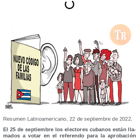
Resu­men Lati­no­ame­ri­cano, 22 de sep­tiem­bre de 2022.
El 25 de sep­tiem­bre los elec­to­res cuba­nos están lla­
ma­dos a votar en el refe­ren­do para la apro­ba­ción