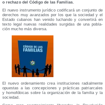
o recha­zo del Códi­go de las Familias.
El nue­vo ins­tru­men­to jurí­di­co codi­fi­ca­rá un con­jun­to de
dere­chos muy avan­za­dos por los que la socie­dad y el
Esta­do cuba­nos han veni­do luchan­do y con­ver­ti­rá en
tex­to legal nue­vas reali­da­des sur­gi­das de una pobla­
ción mucho más diversa.
El nue­vo orde­na­mien­to crea ins­ti­tu­cio­nes radial­men­te
opues­tas a las con­cep­cio­nes y prác­ti­cas patriar­ca­les
y homo­fó­bi­cas sobre la orga­ni­za­ción de la fami­lia y la
sociedad.