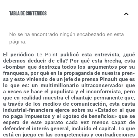
Tabla de contenidos
No se ha encontrado ningún encabezado en esta
página.
El perió­di­co
Le Point
publi­có esta entre­vis­ta, ¿qué
debe­mos dedu­cir de ella? Por qué esta bre­cha, esta
«bom­ba» que des­tro­za todos los argu­men­tos por su
fran­que­za, por qué en la pro­pa­gan­da de nues­tra pren­
sa y esto vinien­do de un jefe de pren­sa Pinault que es
lo que es: un mul­ti­mi­llo­na­rio ultra­con­ser­va­dor que
a veces se hace el popu­lis­ta y el incon­for­mis­ta, pero
que en reali­dad mues­tra el chan­ta­je per­ma­nen­te que,
a tra­vés de los medios de comu­ni­ca­ción, esta cas­ta
indus­trial-finan­cie­ra ejer­ce sobre su «Esta­do» al que
no paga impues­tos y el «goteo de bene­fi­cios» que se
espe­ra de este apa­ra­to cada vez menos capaz de
defen­der el inte­rés gene­ral, inclui­do el capi­tal. Lo que
está en jue­go en las com­pe­ten­cias y con­tra­dic­cio­nes