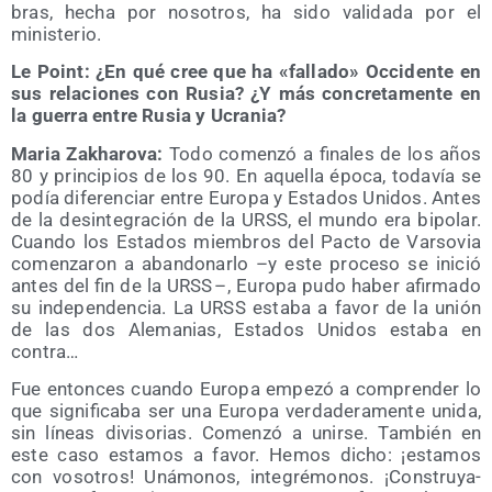
bras, hecha por noso­tros, ha sido vali­da­da por el
ministerio.
Le Point: ¿En qué cree que ha «falla­do» Occi­den­te en
sus rela­cio­nes con Rusia? ¿Y más con­cre­ta­men­te en
la gue­rra entre Rusia y Ucrania?
Maria Zakha­ro­va:
Todo comen­zó a fina­les de los años
80 y prin­ci­pios de los 90. En aque­lla épo­ca, toda­vía se
podía dife­ren­ciar entre Euro­pa y Esta­dos Uni­dos. Antes
de la desin­te­gra­ción de la URSS, el mun­do era bipo­lar.
Cuan­do los Esta­dos miem­bros del Pac­to de Var­so­via
comen­za­ron a aban­do­nar­lo –y este pro­ce­so se ini­ció
antes del fin de la URSS – , Euro­pa pudo haber afir­ma­do
su inde­pen­den­cia. La URSS esta­ba a favor de la unión
de las dos Ale­ma­nias, Esta­dos Uni­dos esta­ba en
contra…
Fue enton­ces cuan­do Euro­pa empe­zó a com­pren­der lo
que sig­ni­fi­ca­ba ser una Euro­pa ver­da­de­ra­men­te uni­da,
sin líneas divi­so­rias. Comen­zó a unir­se. Tam­bién en
este caso esta­mos a favor. Hemos dicho: ¡esta­mos
con voso­tros! Uná­mo­nos, inte­gré­mo­nos. ¡Cons­tru­ya­