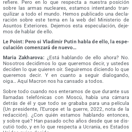
refie­re. Pero en lo que res­pec­ta a nues­tra posi­ción
sobre las armas nuclea­res, esta­mos inten­tan­do tran­
qui­li­zar a todo el mun­do. Hemos publi­ca­do una decla­
ra­ción sobre este tema en la web del Minis­te­rio de
Asun­tos Exte­rio­res. Deje­mos esta espe­cu­la­ción, deje­
mos de hablar de ello.
Le Point: Pero si Vla­di­mir Putin habla de ello, la espe­
cu­la­ción comen­za­rá de nuevo…
Maria Zakha­ro­va:
¿Está hablan­do de ello aho­ra? No.
Noso­tros deci­di­mos lo que que­re­mos decir, y uste­des
deci­den lo que quie­ren oír. Segui­re­mos dicien­do lo que
que­re­mos decir. Y en cuan­to a seguir dia­lo­gan­do,
oiga… Aquí Macron nos ha can­sa­do a todos.
Sobre todo cuan­do nos ente­ra­mos de que duran­te sus
lla­ma­das tele­fó­ni­cas con Mos­cú, había una cáma­ra
detrás de él y que todo se gra­ba­ba para una pelí­cu­la
(Un pre­si­den­te, l’Eu­ro­pe et la gue­rre, 2022, nota de la
redac­ción). ¿Con quién esta­mos hablan­do enton­ces,
y sobre qué? Han pasa­do ocho años des­de que se dis­
cu­tió todo, y en lo que res­pec­ta a Ucra­nia, es Esta­dos