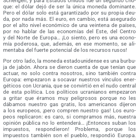
Schen­gen; y para Esta­dos Uni­dos fue un segun­do cho­
que: el dólar dejó de ser la úni­ca mone­da domi­nan­te.
Pero el dólar solo está garan­ti­za­do por su pro­pia deu­
da, por nada más. El euro, en cam­bio, está ase­gu­ra­do
por el alto nivel eco­nó­mi­co de una vein­te­na de paí­ses,
por no hablar de las eco­no­mías del Este, del Cen­tro
y del Nor­te de Euro­pa… ¡Lo sien­to, pero es una eco­no­
mía pode­ro­sa, que, ade­más, en ese momen­to, se ali­
men­ta­ba del fuer­te poten­cial de los recur­sos rusos!
Por otro lado, la mone­da esta­dou­ni­den­se es una bur­bu­
ja de jabón. Aho­ra se die­ron cuen­ta de que tenían que
actuar, no solo con­tra noso­tros, sino tam­bién con­tra
Euro­pa: empe­za­ron a soca­var nues­tros víncu­los ener­
gé­ti­cos con Ucra­nia, que se con­vir­tió en el nudo cen­tral
de esta polí­ti­ca. Los polí­ti­cos ucra­nia­nos empe­za­ron
a gri­tar que éra­mos muy peli­gro­sos por­que no les
dába­mos nues­tro gas gra­tis, los ame­ri­ca­nos dije­ron
a los euro­peos, ¡pero com­pren nues­tro gas! Los euro­
peos repli­ca­ron: es caro, si com­pra­mos más, nues­tra
opi­nión públi­ca no lo enten­de­rá… ¡Enton­ces suban los
impues­tos, res­pon­die­ron! Pro­ble­ma, por­que los
impues­tos tam­bién son el pue­blo, res­pon­dió Euro­pa.