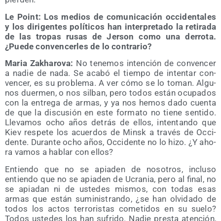
Le Point: Los medios de comu­ni­ca­ción occi­den­ta­les
y los diri­gen­tes polí­ti­cos han inter­pre­ta­do la reti­ra­da
de las tro­pas rusas de Jer­son como una derro­ta.
¿Pue­de con­ven­cer­les de lo contrario?
Maria Zakha­ro­va:
No tene­mos inten­ción de con­ven­cer
a nadie de nada. Se aca­bó el tiem­po de inten­tar con­
ven­cer, es su pro­ble­ma. A ver cómo se lo toman. Algu­
nos duer­men, o nos sil­ban, pero todos están ocu­pa­dos
con la entre­ga de armas, y ya nos hemos dado cuen­ta
de que la dis­cu­sión en este for­ma­to no tie­ne sen­ti­do.
Lle­va­mos ocho años detrás de ellos, inten­tan­do que
Kiev res­pe­te los acuer­dos de Minsk a tra­vés de Occi­
den­te. Duran­te ocho años, Occi­den­te no lo hizo. ¿Y aho­
ra vamos a hablar con ellos?
Entien­do que no se apia­den de noso­tros, inclu­so
entien­do que no se apia­den de Ucra­nia, pero al final, no
se apia­dan ni de uste­des mis­mos, con todas esas
armas que están sumi­nis­tran­do, ¿se han olvi­da­do de
todos los actos terro­ris­tas come­ti­dos en su sue­lo?
Todos uste­des los han sufri­do. Nadie pres­ta aten­ción,