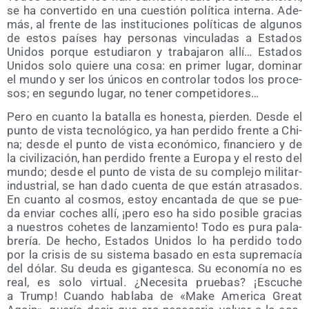
se ha con­ver­ti­do en una cues­tión polí­ti­ca inter­na. Ade­
más, al fren­te de las ins­ti­tu­cio­nes polí­ti­cas de algu­nos
de estos paí­ses hay per­so­nas vin­cu­la­das a Esta­dos
Uni­dos por­que estu­dia­ron y tra­ba­ja­ron allí… Esta­dos
Uni­dos solo quie­re una cosa: en pri­mer lugar, domi­nar
el mun­do y ser los úni­cos en con­tro­lar todos los pro­ce­
sos; en segun­do lugar, no tener competidores…
Pero en cuan­to la bata­lla es hones­ta, pier­den. Des­de el
pun­to de vis­ta tec­no­ló­gi­co, ya han per­di­do fren­te a Chi­
na; des­de el pun­to de vis­ta eco­nó­mi­co, finan­cie­ro y de
la civi­li­za­ción, han per­di­do fren­te a Euro­pa y el res­to del
mun­do; des­de el pun­to de vis­ta de su com­ple­jo mili­tar-
indus­trial, se han dado cuen­ta de que están atra­sa­dos.
En cuan­to al cos­mos, estoy encan­ta­da de que se pue­
da enviar coches allí, ¡pero eso ha sido posi­ble gra­cias
a nues­tros cohe­tes de lan­za­mien­to! Todo es pura pala­
bre­ría. De hecho, Esta­dos Uni­dos lo ha per­di­do todo
por la cri­sis de su sis­te­ma basa­do en esta supre­ma­cía
del dólar. Su deu­da es gigan­tes­ca. Su eco­no­mía no es
real, es solo vir­tual. ¿Nece­si­ta prue­bas? ¡Escu­che
a Trump! Cuan­do habla­ba de «Make Ame­ri­ca Great