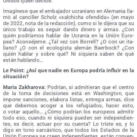
Uni­dos quien decide.
Ima­gí­ne­se que el emba­ja­dor ucra­niano en Ale­ma­nia lla­
mó al can­ci­ller Scholz «sal­chi­cha ofen­di­da» (en mayo
de 2022, nota de la redac­ción), como si le dije­ra que su
úni­co tra­ba­jo es seguir dan­do dine­ro y armas. ¿Con
quién podría­mos hablar de Ucra­nia en la Unión Euro­
pea? Acon­sé­je­me. ¿Tal vez con Borrell? ¿O con un ita­
liano? ¿O con el eco­lo­gis­ta ale­mán Baer­bock? ¿Con
quién hablar y sobre qué? Ni siquie­ra saben de qué
están hablando…
Le Point: ¿Así que nadie en Euro­pa podría influir en la
situación?
Maria Zakha­ro­va:
Podrían, si admi­tie­ran que el cen­tro
de la toma de deci­sio­nes está en Washing­ton, que
impo­ne san­cio­nes, ela­bo­ra lis­tas, entre­ga armas, dice
que debe­mos aco­ger a los refu­gia­dos, hacer esto,
o votar aque­llo… ¿Cómo podrían los euro­peos admi­tir
todo eso, cuan­do ni siquie­ra pue­den ser inde­pen­dien­
tes, es decir, actuar por su cuen­ta? Lo tris­te es, y lo
digo en tono sar­cás­ti­co, que todos los Esta­dos de la
Unión Euro­pea se creen inde­pen­dien­tes, están con­ven­