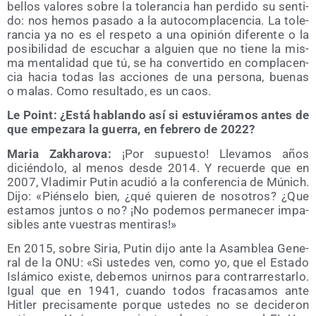
bellos valo­res sobre la tole­ran­cia han per­di­do su sen­ti­
do: nos hemos pasa­do a la auto­com­pla­cen­cia. La tole­
ran­cia ya no es el res­pe­to a una opi­nión dife­ren­te o la
posi­bi­li­dad de escu­char a alguien que no tie­ne la mis­
ma men­ta­li­dad que tú, se ha con­ver­ti­do en com­pla­cen­
cia hacia todas las accio­nes de una per­so­na, bue­nas
o malas. Como resul­ta­do, es un caos.
Le Point: ¿Está hablan­do así si estu­vié­ra­mos antes de
que empe­za­ra la gue­rra, en febre­ro de 2022?
Maria Zakha­ro­va:
¡Por supues­to! Lle­va­mos años
dicién­do­lo, al menos des­de 2014. Y recuer­de que en
2007, Vla­di­mir Putin acu­dió a la con­fe­ren­cia de Múnich.
Dijo: «Pién­se­lo bien, ¿qué quie­ren de noso­tros? ¿Que
esta­mos jun­tos o no? ¡No pode­mos per­ma­ne­cer impa­
si­bles ante vues­tras mentiras!»
En 2015, sobre Siria, Putin dijo ante la Asam­blea Gene­
ral de la ONU: «Si uste­des ven, como yo, que el Esta­do
Islá­mi­co exis­te, debe­mos unir­nos para con­tra­rres­tar­lo.
Igual que en 1941, cuan­do todos fra­ca­sa­mos ante
Hitler pre­ci­sa­men­te por­que uste­des no se deci­de­ron