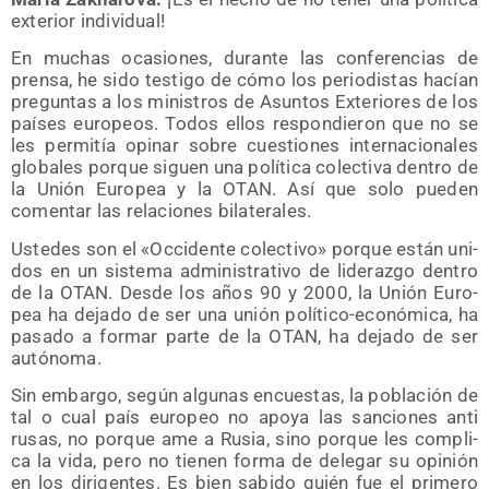
exte­rior individual!
En muchas oca­sio­nes, duran­te las con­fe­ren­cias de
pren­sa, he sido tes­ti­go de cómo los perio­dis­tas hacían
pre­gun­tas a los minis­tros de Asun­tos Exte­rio­res de los
paí­ses euro­peos. Todos ellos res­pon­die­ron que no se
les per­mi­tía opi­nar sobre cues­tio­nes inter­na­cio­na­les
glo­ba­les por­que siguen una polí­ti­ca colec­ti­va den­tro de
la Unión Euro­pea y la OTAN. Así que solo pue­den
comen­tar las rela­cio­nes bilaterales.
Uste­des son el «Occi­den­te colec­ti­vo» por­que están uni­
dos en un sis­te­ma admi­nis­tra­ti­vo de lide­raz­go den­tro
de la OTAN. Des­de los años 90 y 2000, la Unión Euro­
pea ha deja­do de ser una unión polí­ti­co-eco­nó­mi­ca, ha
pasa­do a for­mar par­te de la OTAN, ha deja­do de ser
autónoma.
Sin embar­go, según algu­nas encues­tas, la pobla­ción de
tal o cual país euro­peo no apo­ya las san­cio­nes anti
rusas, no por­que ame a Rusia, sino por­que les com­pli­
ca la vida, pero no tie­nen for­ma de dele­gar su opi­nión
en los diri­gen­tes. Es bien sabi­do quién fue el pri­me­ro