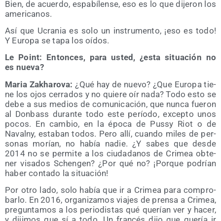
Bien, de acuer­do, espa­bí­len­se, eso es lo que dije­ron los
americanos.
Así que Ucra­nia es solo un ins­tru­men­to, ¡eso es todo!
Y Euro­pa se tapa los oídos.
Le Point: Enton­ces, para usted, ¿esta situa­ción no
es nueva?
Maria Zakha­ro­va:
¿Qué hay de nue­vo? ¿Que Euro­pa tie­
ne los ojos cerra­dos y no quie­re oír nada? Todo esto se
debe a sus medios de comu­ni­ca­ción, que nun­ca fue­ron
al Don­bass duran­te todo este perío­do, excep­to unos
pocos. En cam­bio, en la épo­ca de Pussy Riot o de
Navalny, esta­ban todos. Pero allí, cuan­do miles de per­
so­nas morían, no había nadie. ¿Y sabes que des­de
2014 no se per­mi­te a los ciu­da­da­nos de Cri­mea obte­
ner visa­dos Schen­gen? ¿Por qué no? ¡Por­que podrían
haber con­ta­do la situación!
Por otro lado, solo había que ir a Cri­mea para com­pro­
bar­lo. En 2016, orga­ni­za­mos via­jes de pren­sa a Cri­mea,
pre­gun­ta­mos a los perio­dis­tas qué que­rían ver y hacer,
y diji­mos que sí a todo. Un fran­cés dijo que que­ría ir