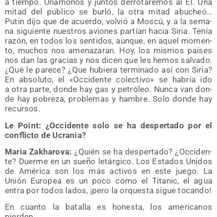
a tiem­po. Uná­mo­nos y jun­tos derro­ta­re­mos al EI. Una
mitad del públi­co se bur­ló, la otra mitad abu­cheó…
Putin dijo que de acuer­do, vol­vió a Mos­cú, y a la sema­
na siguien­te nues­tros avio­nes par­tían hacia Siria. Tenía
razón, en todos los sen­ti­dos, aun­que, en aquel momen­
to, muchos nos ame­na­za­ran. Hoy, los mis­mos paí­ses
nos dan las gra­cias y nos dicen que les hemos sal­va­do.
¿Qué le pare­ce? ¿Que hubie­ra ter­mi­na­do así con Siria?
En abso­lu­to, el «Occi­den­te colec­ti­vo» se habría ido
a otra par­te, don­de hay gas y petró­leo. Nun­ca van don­
de hay pobre­za, pro­ble­mas y ham­bre. Solo don­de hay
recursos.
Le Point: ¿Occi­den­te solo se ha des­per­ta­do por el
con­flic­to de Ucrania?
Maria Zakha­ro­va:
¿Quién se ha des­per­ta­do? ¿Occi­den­
te? Duer­me en un sue­ño letár­gi­co. Los Esta­dos Uni­dos
de Amé­ri­ca son los más acti­vos en este jue­go. La
Unión Euro­pea es un poco como el Tita­nic, el agua
entra por todos lados, ¡pero la orques­ta sigue tocando!
En cuan­to la bata­lla es hones­ta, los ame­ri­ca­nos
pierden.