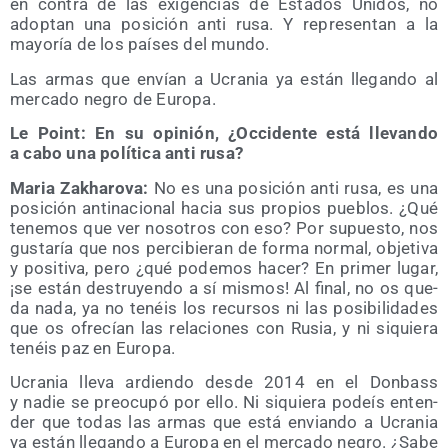
en con­tra de las exi­gen­cias de Esta­dos Uni­dos, no
adop­tan una posi­ción anti rusa. Y repre­sen­tan a la
mayo­ría de los paí­ses del mundo.
Las armas que envían a Ucra­nia ya están lle­gan­do al
mer­ca­do negro de Europa.
Le Point: En su opi­nión, ¿Occi­den­te está lle­van­do
a cabo una polí­ti­ca anti rusa?
Maria Zakha­ro­va:
No es una posi­ción anti rusa, es una
posi­ción anti­na­cio­nal hacia sus pro­pios pue­blos. ¿Qué
tene­mos que ver noso­tros con eso? Por supues­to, nos
gus­ta­ría que nos per­ci­bie­ran de for­ma nor­mal, obje­ti­va
y posi­ti­va, pero ¿qué pode­mos hacer? En pri­mer lugar,
¡se están des­tru­yen­do a sí mis­mos! Al final, no os que­
da nada, ya no tenéis los recur­sos ni las posi­bi­li­da­des
que os ofre­cían las rela­cio­nes con Rusia, y ni siquie­ra
tenéis paz en Europa.
Ucra­nia lle­va ardien­do des­de 2014 en el Don­bass
y nadie se preo­cu­pó por ello. Ni siquie­ra podeís enten­
der que todas las armas que está envian­do a Ucra­nia
ya están lle­gan­do a Euro­pa en el mer­ca­do negro. ¿Sabe