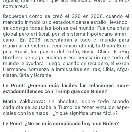
Again», que­ría decir que era nece­sa­rio vol­ver a la eco­
no­mía real.
Recuer­den cómo se creó el G20 en 2008, cuan­do el
mer­ca­do inmo­bi­lia­rio esta­dou­ni­den­se esta­lló, lle­ván­do­
se con­si­go todas las bol­sas del mun­do. Fue una cri­sis
glo­bal pero arti­fi­cial, por el sis­te­ma hipo­te­ca­rio ame­ri­
cano… En 2008, nece­si­ta­ban a todo el mun­do para
reani­mar el sis­te­ma eco­nó­mi­co glo­bal, la Unión Euro­
pea, Bra­sil, los paí­ses del Gol­fo, Rusia, Chi­na. E «Big
Brother» se cagó enci­ma y era nece­sa­rio que todo el
mun­do le ayu­da­ra. Lue­go, cuan­do se recu­pe­ró, el «Gran
Her­mano» comen­zó a inmis­cuir­se en Irak, Libia, Afga­
nis­tán, Siria y Ucrania…
Le Point: ¿Fue­ron más fáci­les las rela­cio­nes ruso-
esta­dou­ni­den­ses con Trump que con Biden?
Maria Zakha­ro­va:
En abso­lu­to, sobre todo cuan­do
cada día se acu­sa­ba a Trump de tener víncu­los espe­
cia­les con los rusos… ¿Y qué sig­ni­fi­ca «más fácil»?
Le Point: ¿No es más com­pli­ca­do hoy, con Biden?