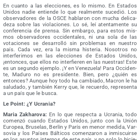
En cuan­to a las elec­cio­nes, es lo mis­mo. En Esta­dos
Uni­dos nadie entien­de lo que real­men­te suce­dió. Los
obser­va­do­res de la OSCE habla­ron con mucha deli­ca­
de­za sobre las vio­la­cio­nes. Lo sé, leí aten­ta­men­te su
con­fe­ren­cia de pren­sa. Sin embar­go, para estos mis­
mos obser­va­do­res occi­den­ta­les, ni una sola de las
vota­cio­nes se desa­rro­lló sin pro­ble­mas en nues­tro
país. Cada vez, era la mis­ma his­te­ria. Noso­tros no
inter­fe­ri­mos en las elec­cio­nes de Esta­dos Uni­dos,
¡enton­ces, que ellos no inter­fie­ren en las nues­tras! Este
es un segun­do ejem­plo. ¡Y en Vene­zue­la! Para Occi­den­
te, Madu­ro no es pre­si­den­te. Bien, pero ¿quién es
enton­ces? Aun­que hoy todo ha cam­bia­do, Macron le ha
salu­da­do, y tam­bién Kerry que, le recuer­do, repre­sen­ta
a un país que le busca.
Le Point: ¿Y Ucrania?
Maria Zakha­ro­va:
En lo que res­pec­ta a Ucra­nia, todo
comen­zó cuan­do Esta­dos Uni­dos, jun­to con la Unión
Euro­pea, Bru­se­las, Ber­lín y París en menor medi­da, Var­
so­via y los Paí­ses Bál­ti­cos comen­za­ron a inmis­cuir­se
en los asun­tos inter­nos de este país, y no solo lo hicie­