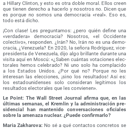
a Hillary Clin­ton, y esto es otra doble moral. Ellos creen
que tie­nen dere­cho a hacer­lo y noso­tros no. Dicen que
es por­que no somos una demo­cra­cia «real». Eso es,
todo está dicho.
¡Con cla­se! Les pre­gun­ta­mos: ¿pero quién defi­ne una
«ver­da­de­ra» demo­cra­cia? Noso­tros, «el Occi­den­te
colec­ti­vo», res­pon­den. ¿Irán? No, Irán no es una demo­
cra­cia, ¿Vene­zue­la? En 2020, la seño­ra Rodrí­guez, vice­
pre­si­den­ta de Vene­zue­la, dijo algo bri­llan­te duran­te una
visi­ta aquí en Mos­cú: «¿Saben cuán­tas vota­cio­nes elec­
to­ra­les hemos cele­bra­do? Ni uno solo ha com­pla­ci­do
a los Esta­dos Uni­dos. ¿Por qué no? Por­que no les
intere­san las elec­cio­nes, ¡sino los resul­ta­dos! Así es:
los esta­dou­ni­den­ses solo con­si­de­ran legí­ti­mos los
resul­ta­dos elec­to­ra­les que les convienen».
Le Point: The Wall Street Jour­nal afir­ma que, en las
últi­mas sema­nas, el Krem­lin y la admi­nis­tra­ción pre­
si­den­cial han man­te­ni­do con­ver­sa­cio­nes ofi­cia­les
sobre la ame­na­za nuclear. ¿Pue­de confirmarlo?
Maria Zakha­ro­va:
No sé a qué con­tac­tos con­cre­tos se