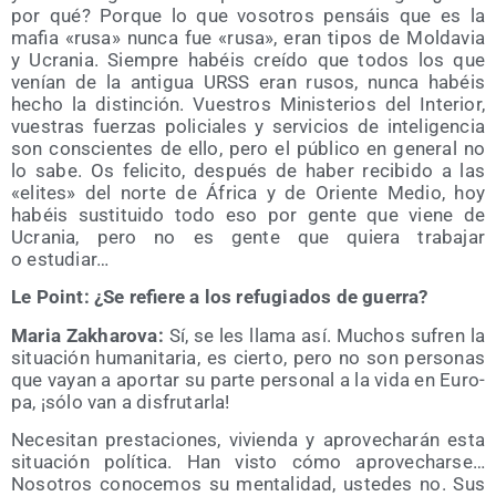
por qué? Por­que lo que voso­tros pen­sáis que es la
mafia «rusa» nun­ca fue «rusa», eran tipos de Mol­da­via
y Ucra­nia. Siem­pre habéis creí­do que todos los que
venían de la anti­gua URSS eran rusos, nun­ca habéis
hecho la dis­tin­ción. Vues­tros Minis­te­rios del Inte­rior,
vues­tras fuer­zas poli­cia­les y ser­vi­cios de inte­li­gen­cia
son cons­cien­tes de ello, pero el públi­co en gene­ral no
lo sabe. Os feli­ci­to, des­pués de haber reci­bi­do a las
«eli­tes» del nor­te de Áfri­ca y de Orien­te Medio, hoy
habéis sus­ti­tui­do todo eso por gen­te que vie­ne de
Ucra­nia, pero no es gen­te que quie­ra tra­ba­jar
o estudiar…
Le Point: ¿Se refie­re a los refu­gia­dos de guerra?
Maria Zakha­ro­va:
Sí, se les lla­ma así. Muchos sufren la
situa­ción huma­ni­ta­ria, es cier­to, pero no son per­so­nas
que vayan a apor­tar su par­te per­so­nal a la vida en Euro­
pa, ¡sólo van a disfrutarla!
Nece­si­tan pres­ta­cio­nes, vivien­da y apro­ve­cha­rán esta
situa­ción polí­ti­ca. Han vis­to cómo apro­ve­char­se…
Noso­tros cono­ce­mos su men­ta­li­dad, uste­des no. Sus