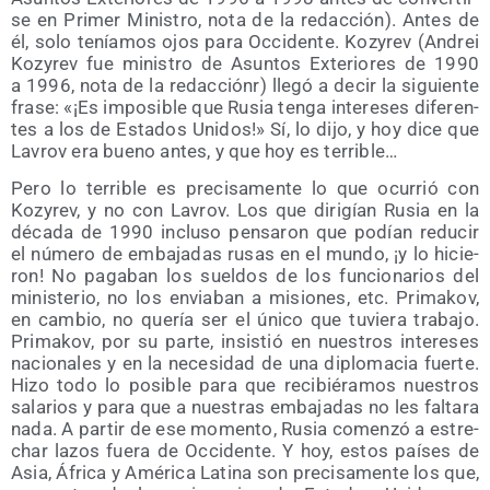
se en Pri­mer Minis­tro, nota de la redac­ción). Antes de
él, solo tenía­mos ojos para Occi­den­te. Kozy­rev (Andrei
Kozy­rev fue minis­tro de Asun­tos Exte­rio­res de 1990
a 1996, nota de la redac­ciónr) lle­gó a decir la siguien­te
fra­se: «¡Es impo­si­ble que Rusia ten­ga intere­ses dife­ren­
tes a los de Esta­dos Uni­dos!» Sí, lo dijo, y hoy dice que
Lavrov era bueno antes, y que hoy es terrible…
Pero lo terri­ble es pre­ci­sa­men­te lo que ocu­rrió con
Kozy­rev, y no con Lavrov. Los que diri­gían Rusia en la
déca­da de 1990 inclu­so pen­sa­ron que podían redu­cir
el núme­ro de emba­ja­das rusas en el mun­do, ¡y lo hicie­
ron! No paga­ban los suel­dos de los fun­cio­na­rios del
minis­te­rio, no los envia­ban a misio­nes, etc. Pri­ma­kov,
en cam­bio, no que­ría ser el úni­co que tuvie­ra tra­ba­jo.
Pri­ma­kov, por su par­te, insis­tió en nues­tros intere­ses
nacio­na­les y en la nece­si­dad de una diplo­ma­cia fuer­te.
Hizo todo lo posi­ble para que reci­bié­ra­mos nues­tros
sala­rios y para que a nues­tras emba­ja­das no les fal­ta­ra
nada. A par­tir de ese momen­to, Rusia comen­zó a estre­
char lazos fue­ra de Occi­den­te. Y hoy, estos paí­ses de
Asia, Áfri­ca y Amé­ri­ca Lati­na son pre­ci­sa­men­te los que,