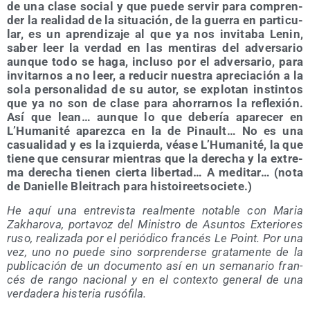
de una cla­se social y que pue­de ser­vir para com­pren­
der la reali­dad de la situa­ción, de la gue­rra en par­ti­cu­
lar, es un apren­di­za­je al que ya nos invi­ta­ba Lenin,
saber leer la ver­dad en las men­ti­ras del adver­sa­rio
aun­que todo se haga, inclu­so por el adver­sa­rio, para
invi­tar­nos a no leer, a redu­cir nues­tra apre­cia­ción a la
sola per­so­na­li­dad de su autor, se explo­tan ins­tin­tos
que ya no son de cla­se para aho­rrar­nos la refle­xión.
Así que lean… aun­que lo que debe­ría apa­re­cer en
L’Hu­ma­ni­té apa­rez­ca en la de Pinault… No es una
casua­li­dad y es la izquier­da, véa­se L’Hu­ma­ni­té, la que
tie­ne que cen­su­rar mien­tras que la dere­cha y la extre­
ma dere­cha tie­nen cier­ta liber­tad… A medi­tar… (nota
de Danie­lle Blei­trach para histoireetsociete.)
He aquí una entre­vis­ta real­men­te nota­ble con Maria
Zakha­ro­va, por­ta­voz del Minis­tro de Asun­tos Exte­rio­res
ruso, rea­li­za­da por el perió­di­co fran­cés Le Point. Por una
vez, uno no pue­de sino sor­pren­der­se gra­ta­men­te de la
publi­ca­ción de un docu­men­to así en un sema­na­rio fran­
cés de ran­go nacio­nal y en el con­tex­to gene­ral de una
ver­da­de­ra his­te­ria rusófila.