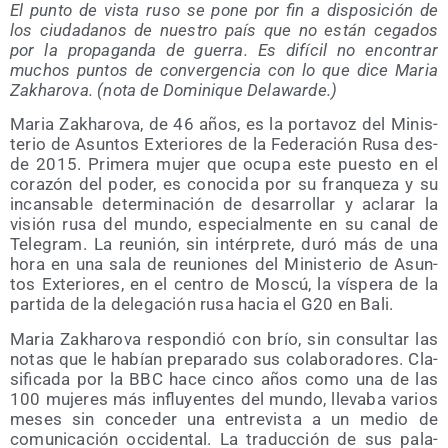
El pun­to de vis­ta ruso se pone por fin a dis­po­si­ción de
los ciu­da­da­nos de nues­tro país que no están cega­dos
por la pro­pa­gan­da de gue­rra. Es difí­cil no encon­trar
muchos pun­tos de con­ver­gen­cia con lo que dice Maria
Zakha­ro­va. (nota de Domi­ni­que Delawarde.)
Maria Zakha­ro­va, de 46 años, es la por­ta­voz del Minis­
te­rio de Asun­tos Exte­rio­res de la Fede­ra­ción Rusa des­
de 2015. Pri­me­ra mujer que ocu­pa este pues­to en el
cora­zón del poder, es cono­ci­da por su fran­que­za y su
incan­sa­ble deter­mi­na­ción de desa­rro­llar y acla­rar la
visión rusa del mun­do, espe­cial­men­te en su canal de
Tele­gram. La reu­nión, sin intér­pre­te, duró más de una
hora en una sala de reunio­nes del Minis­te­rio de Asun­
tos Exte­rio­res, en el cen­tro de Mos­cú, la vís­pe­ra de la
par­ti­da de la dele­ga­ción rusa hacia el G20 en Bali.
Maria Zakha­ro­va res­pon­dió con brío, sin con­sul­tar las
notas que le habían pre­pa­ra­do sus cola­bo­ra­do­res. Cla­
si­fi­ca­da por la BBC hace cin­co años como una de las
100 muje­res más influ­yen­tes del mun­do, lle­va­ba varios
meses sin con­ce­der una entre­vis­ta a un medio de
comu­ni­ca­ción occi­den­tal. La tra­duc­ción de sus pala­