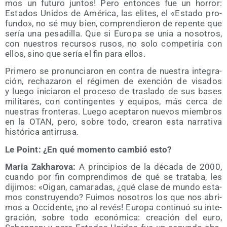
mos un futu­ro jun­tos! Pero enton­ces fue un horror:
Esta­dos Uni­dos de Amé­ri­ca, las eli­tes, el «Esta­do pro­
fun­do», no sé muy bien, com­pren­die­ron de repen­te que
sería una pesa­di­lla. Que si Euro­pa se unia a noso­tros,
con nues­tros recur­sos rusos, no solo com­pe­ti­ría con
ellos, sino que sería el fin para ellos.
Pri­me­ro se pro­nun­cia­ron en con­tra de nues­tra inte­gra­
ción, recha­za­ron el régi­men de exen­ción de visa­dos
y lue­go ini­cia­ron el pro­ce­so de tras­la­do de sus bases
mili­ta­res, con con­tin­gen­tes y equi­pos, más cer­ca de
nues­tras fron­te­ras. Lue­go acep­ta­ron nue­vos miem­bros
en la OTAN, pero, sobre todo, crea­ron esta narra­ti­va
his­tó­ri­ca antirrusa.
Le Point: ¿En qué momen­to cam­bió esto?
Maria Zakha­ro­va:
A prin­ci­pios de la déca­da de 2000,
cuan­do por fin com­pren­di­mos de qué se tra­ta­ba, les
diji­mos: «Oigan, cama­ra­das, ¿qué cla­se de mun­do esta­
mos cons­tru­yen­do? Fui­mos noso­tros los que nos abri­
mos a Occi­den­te, ¡no al revés! Euro­pa con­ti­nuó su inte­
gra­ción, sobre todo eco­nó­mi­ca: crea­ción del euro,