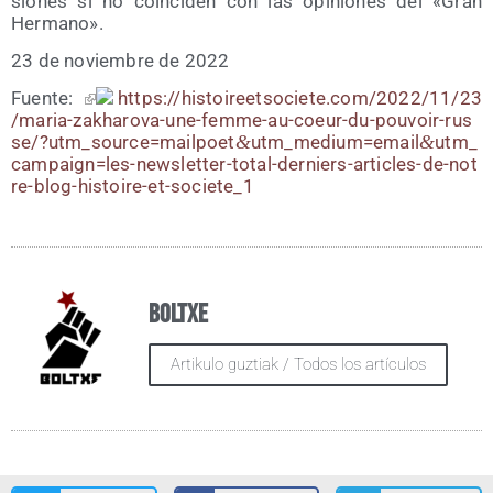
sio­nes si no coin­ci­den con las opi­nio­nes del «Gran
Hermano».
23 de noviem­bre de 2022
Fuen­te:
https://​his​to​ireetso​cie​te​.com/​2​0​2​2​/​1​1​/​2​3​
/​m​a​r​i​a​-​z​a​k​h​a​r​o​v​a​-​u​n​e​-​f​e​m​m​e​-​a​u​-​c​o​e​u​r​-​d​u​-​p​o​u​v​o​i​r​-​r​u​s​
s​e​/​?​u​t​m​_​s​o​u​r​c​e​=​m​a​i​l​p​o​e​t​
&
​u​t​m​_​m​e​d​i​u​m​=​e​m​a​i​l​
&
​u​t​m​_​
c​a​m​p​a​i​g​n​=​l​e​s​-​n​e​w​s​l​e​t​t​e​r​-​t​o​t​a​l​-​d​e​r​n​i​e​r​s​-​a​r​t​i​c​l​e​s​-​d​e​-​n​o​t​
r​e​-​b​l​o​g​-​h​i​s​t​o​i​r​e​-​e​t​-​s​o​c​i​e​t​e_1
Boltxe
Artikulo guztiak / Todos los artículos