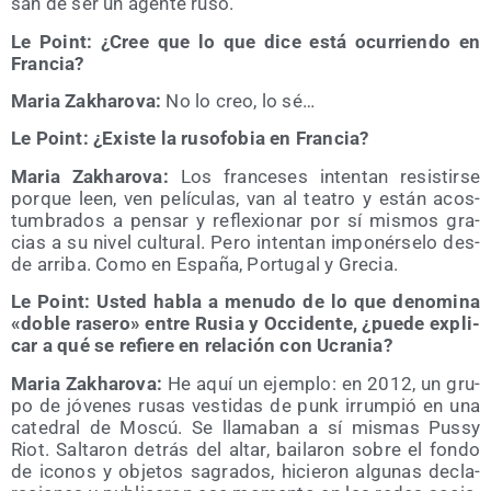
san de ser un agen­te ruso.
Le Point: ¿Cree que lo que dice está ocu­rrien­do en
Francia?
Maria Zakha­ro­va:
No lo creo, lo sé…
Le Point: ¿Exis­te la ruso­fo­bia en Francia?
Maria Zakha­ro­va:
Los fran­ce­ses inten­tan resis­tir­se
por­que leen, ven pelí­cu­las, van al tea­tro y están acos­
tum­bra­dos a pen­sar y refle­xio­nar por sí mis­mos gra­
cias a su nivel cul­tu­ral. Pero inten­tan impo­nér­se­lo des­
de arri­ba. Como en Espa­ña, Por­tu­gal y Grecia.
Le Point: Usted habla a menu­do de lo que deno­mi­na
«doble rase­ro» entre Rusia y Occi­den­te, ¿pue­de expli­
car a qué se refie­re en rela­ción con Ucrania?
Maria Zakha­ro­va:
He aquí un ejem­plo: en 2012, un gru­
po de jóve­nes rusas ves­ti­das de punk irrum­pió en una
cate­dral de Mos­cú. Se lla­ma­ban a sí mis­mas Pussy
Riot. Sal­ta­ron detrás del altar, bai­la­ron sobre el fon­do
de ico­nos y obje­tos sagra­dos, hicie­ron algu­nas decla­