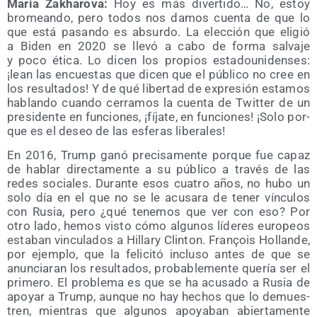
Maria Zakha­ro­va:
Hoy es más diver­ti­do… No, estoy
bro­mean­do, pero todos nos damos cuen­ta de que lo
que está pasan­do es absur­do. La elec­ción que eli­gió
a Biden en 2020 se lle­vó a cabo de for­ma sal­va­je
y poco éti­ca. Lo dicen los pro­pios esta­dou­ni­den­ses:
¡lean las encues­tas que dicen que el públi­co no cree en
los resul­ta­dos! Y de qué liber­tad de expre­sión esta­mos
hablan­do cuan­do cerra­mos la cuen­ta de Twit­ter de un
pre­si­den­te en fun­cio­nes, ¡fíja­te, en fun­cio­nes! ¡Solo por­
que es el deseo de las esfe­ras liberales!
En 2016, Trump ganó pre­ci­sa­men­te por­que fue capaz
de hablar direc­ta­men­te a su públi­co a tra­vés de las
redes socia­les. Duran­te esos cua­tro años, no hubo un
solo día en el que no se le acu­sa­ra de tener víncu­los
con Rusia, pero ¿qué tene­mos que ver con eso? Por
otro lado, hemos vis­to cómo algu­nos líde­res euro­peos
esta­ban vin­cu­la­dos a Hillary Clin­ton. Fra­nçois Hollan­de,
por ejem­plo, que la feli­ci­tó inclu­so antes de que se
anun­cia­ran los resul­ta­dos, pro­ba­ble­men­te que­ría ser el
pri­me­ro. El pro­ble­ma es que se ha acu­sa­do a Rusia de
apo­yar a Trump, aun­que no hay hechos que lo demues­
tren, mien­tras que algu­nos apo­ya­ban abier­ta­men­te