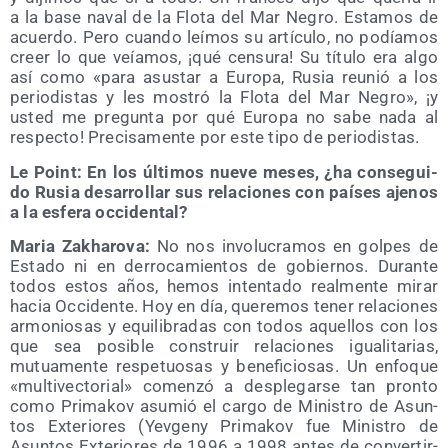
a la base naval de la Flo­ta del Mar Negro. Esta­mos de
acuer­do. Pero cuan­do leí­mos su artícu­lo, no podía­mos
creer lo que veía­mos, ¡qué cen­su­ra! Su títu­lo era algo
así como «para asus­tar a Euro­pa, Rusia reu­nió a los
perio­dis­tas y les mos­tró la Flo­ta del Mar Negro», ¡y
usted me pre­gun­ta por qué Euro­pa no sabe nada al
res­pec­to! Pre­ci­sa­men­te por este tipo de periodistas.
Le Point: En los últi­mos nue­ve meses, ¿ha con­se­gui­
do Rusia desa­rro­llar sus rela­cio­nes con paí­ses aje­nos
a la esfe­ra occidental?
Maria Zakha­ro­va:
No nos invo­lu­cra­mos en gol­pes de
Esta­do ni en derro­ca­mien­tos de gobier­nos. Duran­te
todos estos años, hemos inten­ta­do real­men­te mirar
hacia Occi­den­te. Hoy en día, que­re­mos tener rela­cio­nes
armo­nio­sas y equi­li­bra­das con todos aque­llos con los
que sea posi­ble cons­truir rela­cio­nes igua­li­ta­rias,
mutua­men­te res­pe­tuo­sas y bene­fi­cio­sas. Un enfo­que
«mul­ti­vec­to­rial» comen­zó a des­ple­gar­se tan pron­to
como Pri­ma­kov asu­mió el car­go de Minis­tro de Asun­
tos Exte­rio­res (Yev­geny Pri­ma­kov fue Minis­tro de
Asun­tos Exte­rio­res de 1996 a 1998 antes de con­ver­tir­