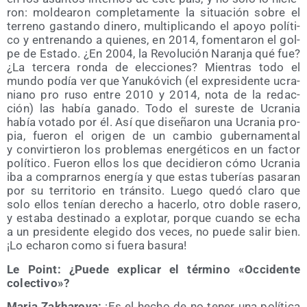
ron: mol­dea­ron com­ple­ta­men­te la situa­ción sobre el
terreno gas­tan­do dine­ro, mul­ti­pli­can­do el apo­yo polí­ti­
co y entre­nan­do a quie­nes, en 2014, fomen­ta­ron el gol­
pe de Esta­do. ¿En 2004, la Revo­lu­ción Naran­ja qué fue?
¿La ter­ce­ra ron­da de elec­cio­nes? Mien­tras todo el
mun­do podía ver que Yanu­kó­vich (el expre­si­den­te ucra­
niano pro ruso entre 2010 y 2014, nota de la redac­
ción) las había gana­do. Todo el sur­es­te de Ucra­nia
había vota­do por él. Así que dise­ña­ron una Ucra­nia pro­
pia, fue­ron el ori­gen de un cam­bio guber­na­men­tal
y con­vir­tie­ron los pro­ble­mas ener­gé­ti­cos en un fac­tor
polí­ti­co. Fue­ron ellos los que deci­die­ron cómo Ucra­nia
iba a com­prar­nos ener­gía y que estas tube­rías pasa­ran
por su terri­to­rio en trán­si­to. Lue­go que­dó cla­ro que
solo ellos tenían dere­cho a hacer­lo, otro doble rase­ro,
y esta­ba des­ti­na­do a explo­tar, por­que cuan­do se echa
a un pre­si­den­te ele­gi­do dos veces, no pue­de salir bien.
¡Lo echa­ron como si fue­ra basura!
Le Point: ¿Pue­de expli­car el tér­mino «Occi­den­te
colectivo»?
Maria Zakha­ro­va:
¡Es el hecho de no tener una polí­ti­ca