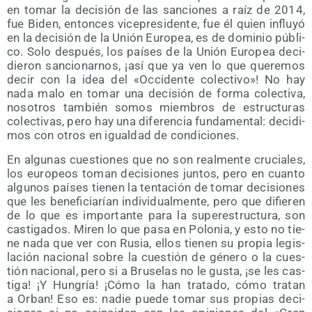
en tomar la deci­sión de las san­cio­nes a raíz de 2014,
fue Biden, enton­ces vice­pre­si­den­te, fue él quien influ­yó
en la deci­sión de la Unión Euro­pea, es de domi­nio públi­
co. Solo des­pués, los paí­ses de la Unión Euro­pea deci­
die­ron san­cio­nar­nos, ¡así que ya ven lo que que­re­mos
decir con la idea del «Occi­den­te colec­ti­vo»! No hay
nada malo en tomar una deci­sión de for­ma colec­ti­va,
noso­tros tam­bién somos miem­bros de estruc­tu­ras
colec­ti­vas, pero hay una dife­ren­cia fun­da­men­tal: deci­di­
mos con otros en igual­dad de condiciones.
En algu­nas cues­tio­nes que no son real­men­te cru­cia­les,
los euro­peos toman deci­sio­nes jun­tos, pero en cuan­to
algu­nos paí­ses tie­nen la ten­ta­ción de tomar deci­sio­nes
que les bene­fi­cia­rían indi­vi­dual­men­te, pero que difie­ren
de lo que es impor­tan­te para la super­es­truc­tu­ra, son
cas­ti­ga­dos. Miren lo que pasa en Polo­nia, y esto no tie­
ne nada que ver con Rusia, ellos tie­nen su pro­pia legis­
la­ción nacio­nal sobre la cues­tión de géne­ro o la cues­
tión nacio­nal, pero si a Bru­se­las no le gus­ta, ¡se les cas­
ti­ga! ¡Y Hun­gría! ¡Cómo la han tra­ta­do, cómo tra­tan
a Orban! Eso es: nadie pue­de tomar sus pro­pias deci­