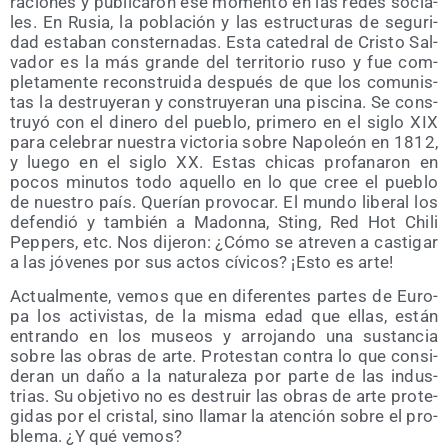
ra­cio­nes y publi­ca­ron ese momen­to en las redes socia­
les. En Rusia, la pobla­ción y las estruc­tu­ras de segu­ri­
dad esta­ban cons­ter­na­das. Esta cate­dral de Cris­to Sal­
va­dor es la más gran­de del terri­to­rio ruso y fue com­
ple­ta­men­te recons­trui­da des­pués de que los comu­nis­
tas la des­tru­ye­ran y cons­tru­ye­ran una pis­ci­na. Se cons­
tru­yó con el dine­ro del pue­blo, pri­me­ro en el siglo XIX
para cele­brar nues­tra vic­to­ria sobre Napo­león en 1812,
y lue­go en el siglo XX. Estas chi­cas pro­fa­na­ron en
pocos minu­tos todo aque­llo en lo que cree el pue­blo
de nues­tro país. Que­rían pro­vo­car. El mun­do libe­ral los
defen­dió y tam­bién a Madon­na, Sting, Red Hot Chi­li
Pep­pers, etc. Nos dije­ron: ¿Cómo se atre­ven a cas­ti­gar
a las jóve­nes por sus actos cívi­cos? ¡Esto es arte!
Actual­men­te, vemos que en dife­ren­tes par­tes de Euro­
pa los acti­vis­tas, de la mis­ma edad que ellas, están
entran­do en los museos y arro­jan­do una sus­tan­cia
sobre las obras de arte. Pro­tes­tan con­tra lo que con­si­
de­ran un daño a la natu­ra­le­za por par­te de las indus­
trias. Su obje­ti­vo no es des­truir las obras de arte pro­te­
gi­das por el cris­tal, sino lla­mar la aten­ción sobre el pro­
ble­ma. ¿Y qué vemos?