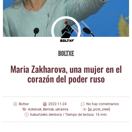
Boltxe
Maria Zakha­ro­va, una mujer en el
cora­zón del poder ruso
Boltxe
2022-11-24
No hay comentarios
Azkenak
,
Berriak
,
ukrainia
[jp_post_view]
Irakurtzeko denbora / Tiempo de lectura: 16 min.