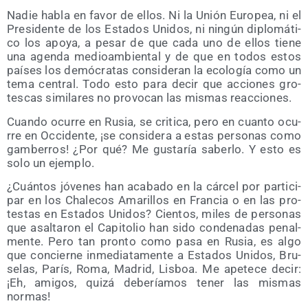
Nadie habla en favor de ellos. Ni la Unión Euro­pea, ni el
Pre­si­den­te de los Esta­dos Uni­dos, ni nin­gún diplo­má­ti­
co los apo­ya, a pesar de que cada uno de ellos tie­ne
una agen­da medioam­bien­tal y de que en todos estos
paí­ses los demó­cra­tas con­si­de­ran la eco­lo­gía como un
tema cen­tral. Todo esto para decir que accio­nes gro­
tes­cas simi­la­res no pro­vo­can las mis­mas reacciones.
Cuan­do ocu­rre en Rusia, se cri­ti­ca, pero en cuan­to ocu­
rre en Occi­den­te, ¡se con­si­de­ra a estas per­so­nas como
gam­be­rros! ¿Por qué? Me gus­ta­ría saber­lo. Y esto es
solo un ejemplo.
¿Cuán­tos jóve­nes han aca­ba­do en la cár­cel por par­ti­ci­
par en los Cha­le­cos Ama­ri­llos en Fran­cia o en las pro­
tes­tas en Esta­dos Uni­dos? Cien­tos, miles de per­so­nas
que asal­ta­ron el Capi­to­lio han sido con­de­na­das penal­
men­te. Pero tan pron­to como pasa en Rusia, es algo
que con­cier­ne inme­dia­ta­men­te a Esta­dos Uni­dos, Bru­
se­las, París, Roma, Madrid, Lis­boa. Me ape­te­ce decir:
¡Eh, ami­gos, qui­zá debe­ría­mos tener las mis­mas
normas!