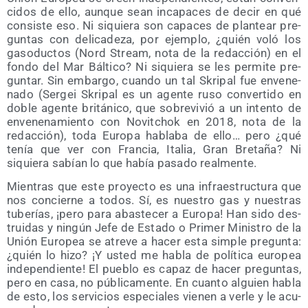
ci­dos de ello, aun­que sean inca­pa­ces de decir en qué
con­sis­te eso. Ni siquie­ra son capa­ces de plan­tear pre­
gun­tas con deli­ca­de­za, por ejem­plo, ¿quién voló los
gaso­duc­tos (Nord Stream, nota de la redac­ción) en el
fon­do del Mar Bál­ti­co? Ni siquie­ra se les per­mi­te pre­
gun­tar. Sin embar­go, cuan­do un tal Skri­pal fue enve­ne­
na­do (Ser­gei Skri­pal es un agen­te ruso con­ver­ti­do en
doble agen­te bri­tá­ni­co, que sobre­vi­vió a un inten­to de
enve­ne­na­mien­to con Novit­chok en 2018, nota de la
redac­ción), toda Euro­pa habla­ba de ello… pero ¿qué
tenía que ver con Fran­cia, Ita­lia, Gran Bre­ta­ña? Ni
siquie­ra sabían lo que había pasa­do realmente.
Mien­tras que este pro­yec­to es una infra­es­truc­tu­ra que
nos con­cier­ne a todos. Sí, es nues­tro gas y nues­tras
tube­rías, ¡pero para abas­te­cer a Euro­pa! Han sido des­
trui­das y nin­gún Jefe de Esta­do o Pri­mer Minis­tro de la
Unión Euro­pea se atre­ve a hacer esta sim­ple pre­gun­ta:
¿quién lo hizo? ¡Y usted me habla de polí­ti­ca euro­pea
inde­pen­dien­te! El pue­blo es capaz de hacer pre­gun­tas,
pero en casa, no públi­ca­men­te. En cuan­to alguien habla
de esto, los ser­vi­cios espe­cia­les vie­nen a ver­le y le acu­