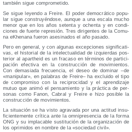
tam­bién sigue comprometido.
Se sigue leyen­do a Frei­re. El poder demo­crá­ti­co popu­
lar sigue cons­tru­yén­do­se, aun­que a una esca­la mucho
menor que en los años seten­ta y ochen­ta y en con­di­
cio­nes de fuer­te repre­sión. Tres diri­gen­tes de la Comu­
na eKhe­na­na fue­ron ase­si­na­dos el año pasado.
Pero en gene­ral, y con algu­nas excep­cio­nes sig­ni­fi­ca­ti­
vas, el his­to­rial de la inte­lec­tua­li­dad de izquier­das pos­
te­rior al apartheid es un fra­ca­so en tér­mi­nos de par­ti­ci­
pa­ción efec­ti­va en la cons­truc­ción de movi­mien­tos.
Con dema­sia­da fre­cuen­cia, el deseo de domi­nar –de
«mani­pu­lar», en pala­bras de Frei­re– ha exclui­do el tipo
de com­pro­mi­so con la reci­pro­ci­dad y el apren­di­za­je
mutuo que ani­mó el pen­sa­mien­to y la prác­ti­ca de per­
so­nas como Fanon, Cabral y Frei­re e hizo posi­ble la
cons­truc­ción de movimientos.
La situa­ción se ha vis­to agra­va­da por una acti­tud insu­
fi­cien­te­men­te crí­ti­ca ante la omni­pre­sen­cia de la for­ma
ONG y su impla­ca­ble sus­ti­tu­ción de la orga­ni­za­ción de
los opri­mi­dos en nom­bre de la «socie­dad civil».