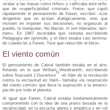
«tra­tar a las masas como niños» y cali­fi­ca­ba este enfo­
que de «super­fi­cia­li­dad cri­mi­nal». Frei­re, que cap­tó
rápi­da­men­te el pen­sa­mien­to de Fanon, escri­bió: «Los
diri­gen­tes que no actúan dia­ló­gi­ca­men­te, sino que
insis­ten en impo­ner sus deci­sio­nes, no orga­ni­zan al
pue­blo, lo mani­pu­lan. No libe­ran, ni son libe­ra­dos: opri­
men». En 1987 recor­da­ba que «esta­ba escri­bien­do
Peda­go­gía del opri­mi­do
, y el libro esta­ba casi ter­mi­na­
do cuan­do leí a Fanon. Tuve que rees­cri­bir el libro».
El vien­to común
El pen­sa­mien­to de Cabral tam­bién esta­ba en el aire,
flo­tan­do en lo que William Words­worth, escri­bien­do
15
sobre Tous­saint L’Ou­ver­tu­re
–el líder de la revo­lu­ción
con­tra la escla­vi­tud en Hai­tí– lla­ma­ba «la res­pi­ra­ción
del vien­to común» que lle­va la aspi­ra­ción a la eman­ci­
pa­ción por todo el planeta.
Al igual que Fanon, Cabral esta­ba fun­da­men­tal­men­te
com­pro­me­ti­do con la idea de una pra­xis basa­da en la
reci­pro­ci­dad, en la escu­cha aten­ta y empá­ti­ca y en «el