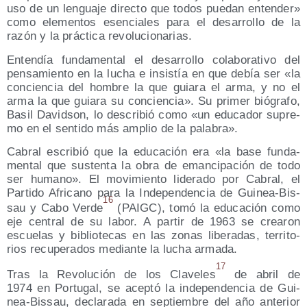
uso de un len­gua­je direc­to que todos pue­dan enten­der»
como ele­men­tos esen­cia­les para el desa­rro­llo de la
razón y la prác­ti­ca revolucionarias.
Enten­día fun­da­men­tal el desa­rro­llo cola­bo­ra­ti­vo del
pen­sa­mien­to en la lucha e insis­tía en que debía ser «la
con­cien­cia del hom­bre la que guia­ra el arma, y no el
arma la que guia­ra su con­cien­cia». Su pri­mer bió­gra­fo,
Basil David­son, lo des­cri­bió como «un edu­ca­dor supre­
mo en el sen­ti­do más amplio de la palabra».
Cabral escri­bió que la edu­ca­ción era «la base fun­da­
men­tal que sus­ten­ta la obra de eman­ci­pa­ción de todo
ser humano». El movi­mien­to lide­ra­do por Cabral, el
Par­ti­do Afri­cano para la Inde­pen­den­cia de Gui­nea-Bis­
16
sau y Cabo Ver­de
(PAIGC), tomó la edu­ca­ción como
eje cen­tral de su labor. A par­tir de 1963 se crea­ron
escue­las y biblio­te­cas en las zonas libe­ra­das, terri­to­
rios recu­pe­ra­dos median­te la lucha armada.
17
Tras la Revo­lu­ción de los Cla­ve­les
de abril de
1974 en Por­tu­gal, se acep­tó la inde­pen­den­cia de Gui­
nea-Bis­sau, decla­ra­da en sep­tiem­bre del año ante­rior