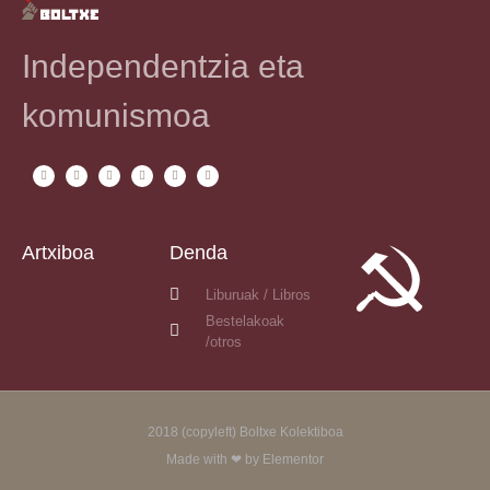
Independentzia eta
komunismoa
Artxiboa
Denda
Liburuak / Libros
Bestelakoak
/otros
2018 (copyleft) Boltxe Kolektiboa
Made with ❤ by Elementor