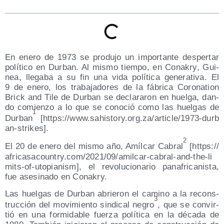
En enero de 1973 se pro­du­jo un impor­tan­te des­per­tar
polí­ti­co en Dur­ban. Al mis­mo tiem­po, en Conakry, Gui­
nea, lle­ga­ba a su fin una vida polí­ti­ca gene­ra­ti­va. El
9 de enero, los tra­ba­ja­do­res de la fábri­ca Coro­na­tion
Brick and Tile de Dur­ban se decla­ra­ron en huel­ga, dan­
do comien­zo a lo que se cono­ció como las huel­gas de
1
Dur­ban
[https://​www​.sahis​tory​.org​.za/​a​r​t​i​c​l​e​/​1​9​7​3​-​d​u​r​b​
a​n​-​s​t​r​i​kes].
2
El 20 de enero del mis­mo año, Amíl­car Cabral
[https://​
afri​ca​sa​country​.com/​2​0​2​1​/​0​9​/​a​m​i​l​c​a​r​-​c​a​b​r​a​l​-​a​n​d​-​t​h​e​-​l​i​
m​i​t​s​-​o​f​-​u​t​o​p​i​a​n​ism], el revo­lu­cio­na­rio pan­afri­ca­nis­ta,
fue ase­si­na­do en Conakry.
Las huel­gas de Dur­ban abrie­ron el camino a la recons­
3
truc­ción del movi­mien­to sin­di­cal negro
, que se con­vir­
tió en una for­mi­da­ble fuer­za polí­ti­ca en la déca­da de