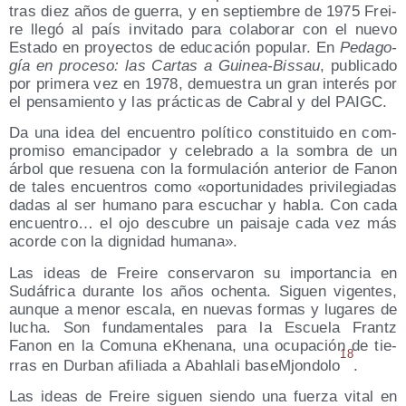
tras diez años de gue­rra, y en sep­tiem­bre de 1975 Frei­
re lle­gó al país invi­ta­do para cola­bo­rar con el nue­vo
Esta­do en pro­yec­tos de edu­ca­ción popu­lar. En
Peda­go­
gía en pro­ce­so: las Car­tas a Gui­nea-Bis­sau
, publi­ca­do
por pri­me­ra vez en 1978, demues­tra un gran inte­rés por
el pen­sa­mien­to y las prác­ti­cas de Cabral y del PAIGC.
Da una idea del encuen­tro polí­ti­co cons­ti­tui­do en com­
pro­mi­so eman­ci­pa­dor y cele­bra­do a la som­bra de un
árbol que resue­na con la for­mu­la­ción ante­rior de Fanon
de tales encuen­tros como «opor­tu­ni­da­des pri­vi­le­gia­das
dadas al ser humano para escu­char y habla. Con cada
encuen­tro… el ojo des­cu­bre un pai­sa­je cada vez más
acor­de con la dig­ni­dad humana».
Las ideas de Frei­re con­ser­va­ron su impor­tan­cia en
Sudá­fri­ca duran­te los años ochen­ta. Siguen vigen­tes,
aun­que a menor esca­la, en nue­vas for­mas y luga­res de
lucha. Son fun­da­men­ta­les para la Escue­la Frantz
Fanon en la Comu­na eKhe­na­na, una ocu­pa­ción de tie­
18
rras en Dur­ban afi­lia­da a Abah­la­li baseM­jon­do­lo
.
Las ideas de Frei­re siguen sien­do una fuer­za vital en