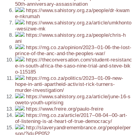
5​0​t​h​-​a​n​n​i​v​e​r​s​a​r​y​-​a​s​s​a​s​s​i​n​a​t​ion
https://​www​.sahis​tory​.org​.za/​p​e​o​p​l​e​/​d​r​-​k​w​a​m​
e​-​n​k​r​u​mah
https://​www​.sahis​tory​.org​.za/​a​r​t​i​c​l​e​/​u​m​k​h​o​n​t​o​
-​w​e​s​i​z​w​e​-mk
https://​www​.sahis​tory​.org​.za/​p​e​o​p​l​e​/​c​h​r​i​s​-​h​
ani
https://​mg​.co​.za/​o​p​i​n​i​o​n​/​2​023 – 01-06-the-lost-
prince-of-the-anc-and-the-peoples-war/
https://​the​con​ver​sa​tion​.com/​s​t​u​d​e​n​t​-​r​e​s​i​s​t​a​n​c​
e​-​i​n​-​s​o​u​t​h​-​a​f​r​i​c​a​-​t​h​e​-​s​a​s​o​-​n​i​n​e​-​t​r​i​a​l​-​a​n​d​-​s​t​e​v​e​-​b​i​k​
o​-​1​1​5​185
https://​mg​.co​.za/​p​o​l​i​t​i​c​s​/​2​023 – 01-09-new-
hope-in-anti-apartheid-activist-rick-turners-
murder-investigation/
https://​www​.sahis​tory​.org​.za/​a​r​t​i​c​l​e​/​j​u​n​e​-​1​6​-​s​
o​w​e​t​o​-​y​o​u​t​h​-​u​p​r​i​s​ing
https://​www​.frei​re​.org/​p​a​u​l​o​-​f​r​e​ire
https://​mg​.co​.za/​a​r​t​i​c​l​e​/​2​017 – 08-04 – 00-art-
of-listening-is-at-heart-of-true-democracy/
http://​sla​ver​yan​dre​mem​bran​ce​.org/​p​e​o​p​l​e​/​p​e​r​
s​o​n​/​?​i​d​=​P​P​052