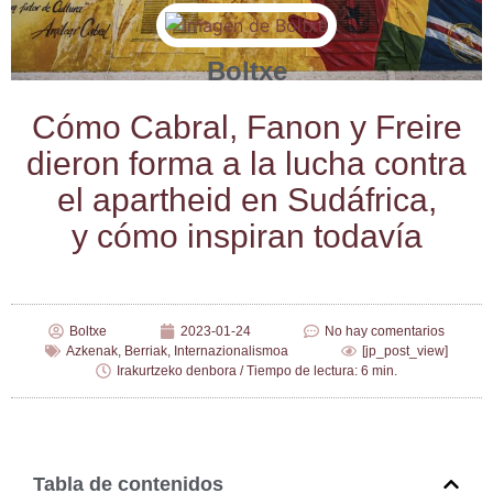
Boltxe
Cómo Cabral, Fanon y Frei­re
die­ron for­ma a la lucha con­tra
el apartheid en Sudá­fri­ca,
y cómo ins­pi­ran todavía
Boltxe
2023-01-24
No hay comentarios
Azkenak
,
Berriak
,
Internazionalismoa
[jp_post_view]
Irakurtzeko denbora / Tiempo de lectura: 6 min.
Tabla de contenidos