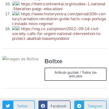
https://​the​tri​con​ti​nen​tal​.org/​s​t​u​d​i​e​s​-​1​-​n​a​t​i​o​n​a​l​
-​l​i​b​e​r​a​t​i​o​n​-​p​a​i​g​c​-​e​d​u​c​a​t​i​on/
https://​www​.his​tor​yex​tra​.com/​p​e​r​i​o​d​/​2​0​t​h​-​c​e​n​
t​u​r​y​/​c​a​r​n​a​t​i​o​n​-​r​e​v​o​l​u​t​i​o​n​-​g​u​i​d​e​-​f​a​c​t​s​-​c​o​u​p​-​p​o​r​t​u​g​a​
l​-​e​s​t​a​d​o​-​n​o​v​o​-​r​e​g​i​me/
https://​mg​.co​.za/​o​p​i​n​i​o​n​/​2​022 – 09-14-civil-
society-calls-for-urgent-national-intervention-to-
protect-abahlali-basemjondolo/
Boltxe
Artikulo guztiak / Todos los
artículos
Twitter
Facebook
Telegram