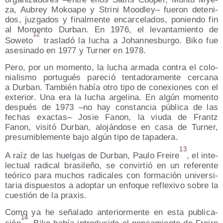
za, Aubrey Mokoa­pe y Stri­ni Mood­ley– fue­ron dete­ni­
dos, juz­ga­dos y final­men­te encar­ce­la­dos, ponien­do fin
al Momen­to Dur­ban. En 1976, el levan­ta­mien­to de
12
Sowe­to
tras­la­dó la lucha a Johan­nes­bur­go. Biko fue
ase­si­na­do en 1977 y Tur­ner en 1978.
Pero, por un momen­to, la lucha arma­da con­tra el colo­
nia­lis­mo por­tu­gués pare­ció ten­ta­do­ra­men­te cer­ca­na
a Dur­ban. Tam­bién había otro tipo de cone­xio­nes con el
exte­rior. Una era la lucha arge­li­na. En algún momen­to
des­pués de 1973 –no hay cons­tan­cia públi­ca de las
fechas exac­tas– Josie Fanon, la viu­da de Frantz
Fanon, visi­tó Dur­ban, alo­ján­do­se en casa de Tur­ner,
pre­su­mi­ble­men­te bajo algún tipo de tapadera.
13
A raíz de las huel­gas de Dur­ban, Pau­lo Frei­re
, el inte­
lec­tual radi­cal bra­si­le­ño, se con­vir­tió en un refe­ren­te
teó­ri­co para muchos radi­ca­les con for­ma­ción uni­ver­si­
ta­ria dis­pues­tos a adop­tar un enfo­que refle­xi­vo sobre la
cues­tión de la praxis.
Como ya he seña­la­do ante­rior­men­te en esta publi­ca­
14