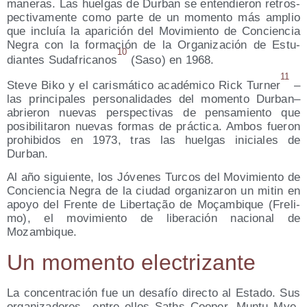
mane­ras. Las huel­gas de Dur­ban se enten­die­ron retros­
pec­ti­va­men­te como par­te de un momen­to más amplio
que incluía la apa­ri­ción del Movi­mien­to de Con­cien­cia
Negra con la for­ma­ción de la Orga­ni­za­ción de Estu­
10
dian­tes Suda­fri­ca­nos
(Saso) en 1968.
11
Ste­ve Biko y el caris­má­ti­co aca­dé­mi­co Rick Tur­ner
–
las prin­ci­pa­les per­so­na­li­da­des del momen­to Dur­ban–
abrie­ron nue­vas pers­pec­ti­vas de pen­sa­mien­to que
posi­bi­li­ta­ron nue­vas for­mas de prác­ti­ca. Ambos fue­ron
prohi­bi­dos en 1973, tras las huel­gas ini­cia­les de
Durban.
Al año siguien­te, los Jóve­nes Tur­cos del Movi­mien­to de
Con­cien­cia Negra de la ciu­dad orga­ni­za­ron un mitin en
apo­yo del Fren­te de Liber­tação de Moçam­bi­que (Fre­li­
mo), el movi­mien­to de libe­ra­ción nacio­nal de
Mozambique.
Un momen­to electrizante
La con­cen­tra­ción fue un desa­fío direc­to al Esta­do. Sus
orga­ni­za­do­res –entre ellos Saths Cooper, Mun­tu Mye­