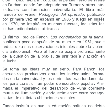
ción
, Biko había intro­du­ci­do el pen­sa­mien­to de Frei­re
en Dur­ban, don­de fue adop­ta­do por Tur­ner y otros inte­
lec­tua­les con for­ma­ción uni­ver­si­ta­ria. El libro más
famo­so de Frei­re,
Peda­go­gía del opri­mi­do
, publi­ca­do
por pri­me­ra vez en espa­ñol en 1986 y lue­go en inglés
en 1970, se ins­pi­ró en muchas fuen­tes, inclui­das las
luchas anti­co­lo­nia­les africanas.
El últi­mo libro de Fanon,
Los con­de­na­dos de la tie­rra
,
publi­ca­do poco des­pués de su muer­te en 1961, sue­le
redu­cir­se a sus obser­va­cio­nes ini­cia­les sobre la vio­len­
cia anti­co­lo­nial. Pero el libro se ocu­pa pro­fun­da­men­te
de la cues­tión de la pra­xis, de unir teo­ría y acción en
la lucha.
Se toma las ideas muy en serio. Para Fanon, los
encuen­tros pro­duc­ti­vos entre los inte­lec­tua­les for­ma­
dos en la uni­ver­si­dad y los opri­mi­dos eran fun­da­men­ta­
les para cons­truir un poder demo­crá­ti­co popu­lar. Afir­
ma­ba el impe­ra­ti­vo del desa­rro­llo de «una corrien­te
mutua de ilu­mi­na­ción y enri­que­ci­mien­to» entre pro­ta­go­
nis­tas de dis­tin­tas ubi­ca­cio­nes sociales.
Fanon insis­tía en que la edu­ca­ción polí­ti­ca no debía