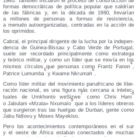
1980. Tam­bién ini­cia­ron el pro­ce­so de cons­truc­ción de
for­mas demo­crá­ti­cas de polí­ti­ca popu­lar que sal­drían
de las fábri­cas y, en la déca­da de 1980, lle­va­rían
a millo­nes de per­so­nas a for­mas de resis­ten­cia,
a menu­do auto­or­ga­ni­za­das, cen­tra­das en la acción de
los oprimidos.
Cabral, el prin­ci­pal diri­gen­te de la lucha por la inde­pen­
den­cia de Gui­nea-Bis­sau y Cabo Ver­de de Por­tu­gal,
sue­le ser recor­da­do prin­ci­pal­men­te como estra­te­ga
y teó­ri­co mili­tar, y como un líder que se movía en los
4
mis­mos círcu­los que per­so­nas como Frantz Fanon
,
5
6
Patri­ce Lumum­ba
y Kwa­me Nkru­mah
.
Como líder mili­tar del movi­mien­to pan­afri­cano de libe­
ra­ción nacio­nal, es una figu­ra más cer­ca­na a inte­lec­
7
8
tua­les de Umkhon­to weSiz­we
como Chris Hani
9
o Jabu­la­ni «Mza­la» Nxu­ma­lo
que a los líde­res obre­ros
que sur­gie­ron tras las huel­gas de Dur­ban, gen­te como
Jabu Ndlo­vu y Moses Mayekiso.
Pero los acon­te­ci­mien­tos con­tem­po­rá­neos en el sur
y el oes­te de Áfri­ca esta­ban conec­ta­dos de muchas