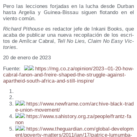
Pero las lec­cio­nes for­ja­das en la lucha des­de Dur­ban
has­ta Arge­lia y Gui­nea-Bis­sau siguen flo­tan­do en el
vien­to común.
Richard Pithou­se
es redac­tor jefe de Inka­ni Books, que
aca­ba de publi­car una nue­va reco­pi­la­ción de los escri­
tos de Amíl­car Cabral,
Tell No Lies, Claim No Easy Vic­
to­ries
.
20 de enero de 2023
Fuen­te:
https://​mg​.co​.za/​o​p​i​n​i​o​n​/​2​023 – 01-20-how-
cabral-fanon-and-freire-shaped-the-struggle-against-
apartheid-south-africa-and-still-inspire/
https://​www​.new​fra​me​.com/​a​r​c​h​i​v​e​-​b​l​a​c​k​-​t​r​a​d​
e​-​u​n​i​o​n​-​m​o​v​e​m​e​nt/
https://​www​.sahis​tory​.org​.za/​p​e​o​p​l​e​/​f​r​a​n​t​z​-​f​a​
non
https://​www​.the​guar​dian​.com/​g​l​o​b​a​l​-​d​e​v​e​l​o​p​m​
e​n​t​/​p​o​v​e​r​t​y​-​m​a​t​t​e​r​s​/​2​0​1​1​/​j​a​n​/​1​7​/​p​a​t​r​i​c​e​-​l​u​m​u​m​b​a​-​