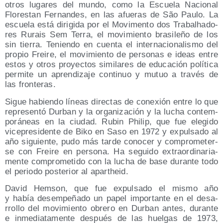
otros luga­res del mun­do, como la Escue­la Nacio­nal
Flo­res­tan Fer­nan­des, en las afue­ras de São Pau­lo. La
escue­la está diri­gi­da por el Movi­men­to dos Tra­balha­do­
res Rurais Sem Terra, el movi­mien­to bra­si­le­ño de los
sin tie­rra. Tenien­do en cuen­ta el inter­na­cio­na­lis­mo del
pro­pio Frei­re, el movi­mien­to de per­so­nas e ideas entre
estos y otros pro­yec­tos simi­la­res de edu­ca­ción polí­ti­ca
per­mi­te un apren­di­za­je con­ti­nuo y mutuo a tra­vés de
las fronteras.
Sigue habien­do líneas direc­tas de cone­xión entre lo que
repre­sen­tó Dur­ban y la orga­ni­za­ción y la lucha con­tem­
po­rá­neas en la ciu­dad. Rubin Phi­lip, que fue ele­gi­do
vice­pre­si­den­te de Biko en Saso en 1972 y expul­sa­do al
año siguien­te, pudo más tar­de cono­cer y com­pro­me­ter­
se con Frei­re en per­so­na. Ha segui­do extra­or­di­na­ria­
men­te com­pro­me­ti­do con la lucha de base duran­te todo
el perio­do pos­te­rior al apartheid.
David Hem­son, que fue expul­sa­do el mis­mo año
y había desem­pe­ña­do un papel impor­tan­te en el desa­
rro­llo del movi­mien­to obre­ro en Dur­ban antes, duran­te
e inme­dia­ta­men­te des­pués de las huel­gas de 1973,