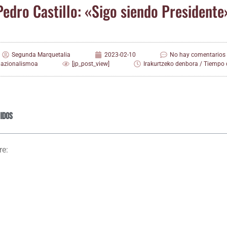
Pedro Cas­ti­llo: «Sigo sien­do Presidente
Segunda Marquetalia
2023-02-10
No hay comentarios
nazionalismoa
[jp_post_view]
Irakurtzeko denbora / Tiempo d
idos
re: