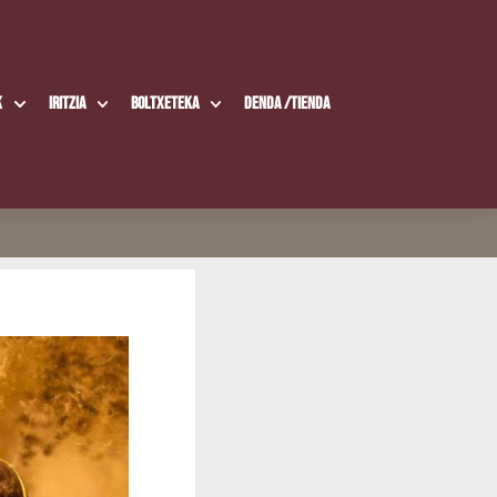
k
Iritzia
Boltxe­te­ka
Den­da /​Tien­da