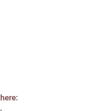
here:
e