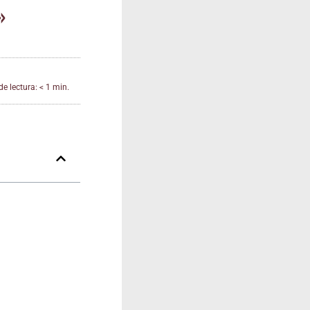
»
e lectura: < 1 min.