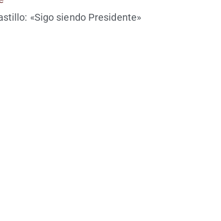
­ti­llo: «Sigo sien­do Presidente»