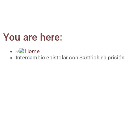
You are here:
Home
Inter­cam­bio epis­to­lar con San­trich en prisión