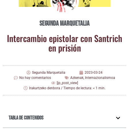
Segunda Marquetalia
Inter­cam­bio epis­to­lar con San­trich
en prisión
Segunda Marquetalia
2023-03-24
No hay comentarios
Azkenak
,
Internazionalismoa
[jp_post_view]
Irakurtzeko denbora / Tiempo de lectura: < 1 min.
Tabla de contenidos