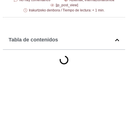
No hay comentarios
Azkenak
,
Internazionalismoa
[jp_post_view]
Irakurtzeko denbora / Tiempo de lectura: < 1 min.
Tabla de contenidos