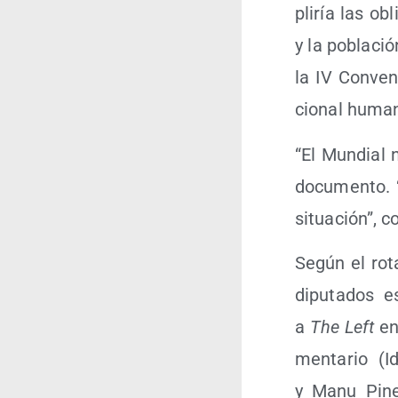
pli­ría las ob
y la pobla­ció
la IV Con­ven
cio­nal human
“El Mun­dial n
docu­men­to. “
situa­ción”, 
Según el rota
dipu­tados es
a
The Left
en
men­ta­rio (
y Manu Pine­