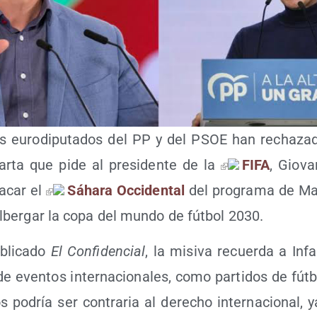
s euro­dipu­tados del PP y del PSOE han recha­za­d
ar­ta que pide al pre­si­den­te de la
FIFA
, Gio­va
acar el
Sáha­ra Occi­den­tal
del pro­gra­ma de Ma
lber­gar la copa del mun­do de fút­bol 2030.
li­ca­do
El Con­fi­den­cial
, la misi­va recuer­da a Infa
de even­tos inter­na­cio­na­les, como par­ti­dos de fút­bo
os podría ser con­tra­ria al dere­cho inter­na­cio­nal,