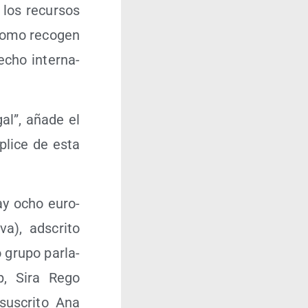
r los recur­sos
y como reco­gen
­cho inter­na­
gal”, aña­de el
­pli­ce de esta
hay ocho euro­
a), ads­cri­to
gru­po par­la­
op, Sira Rego
us­cri­to Ana