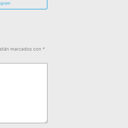
egram
están marcados con
*