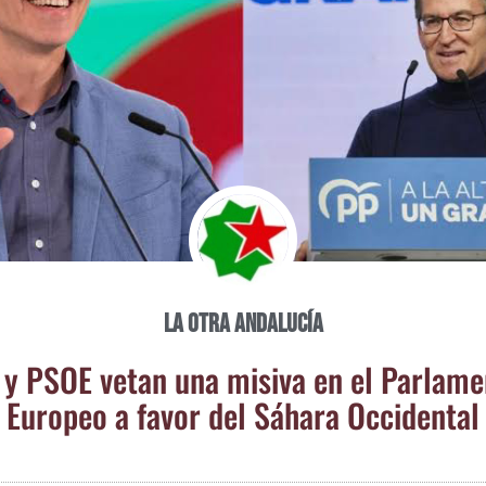
La otra Andalucía
y PSOE vetan una misi­va en el Par­la­me
Euro­peo a favor del Sáha­ra Occidental