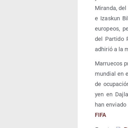
Miran­da, del 
e Izas­kun Bil
euro­peos, pe
del Par­ti­do
adhi­rió a la 
Marrue­cos pr
mun­dial en 
de ocu­pa­ció
yen en Daj­la
han envia­do e
FIFA