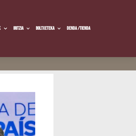
k
Iritzia
Boltxe­te­ka
Den­da /​Tien­da