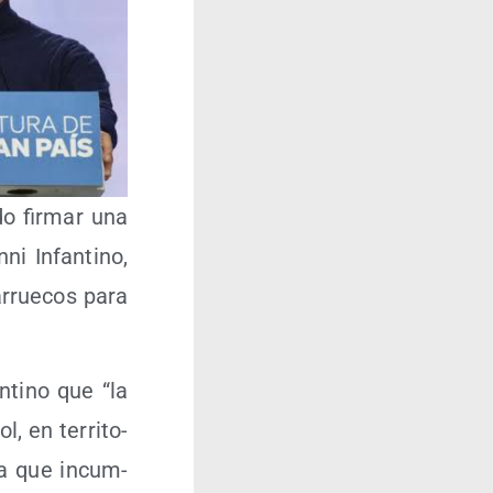
o fir­mar una
n­ni Infan­tino,
rrue­cos para
n­tino que “la
l, en terri­to­
 ya que incum­