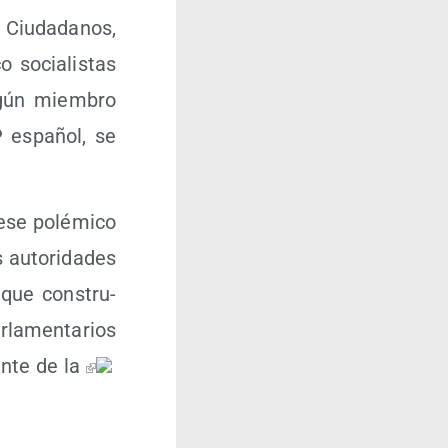
 Ciu­da­da­nos,
o socia­lis­tas
n­gún miem­bro
P espa­ñol, se
 ese polé­mi­co
auto­ri­da­des
 que cons­tru­
la­men­ta­rios
en­te de la