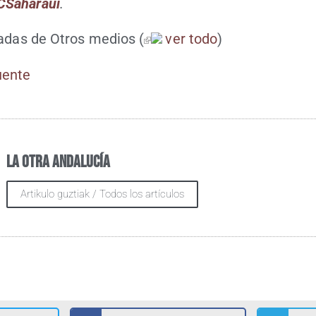
Saha­raui
.
ra­das de Otros medios
(
ver todo
)
Fuen­te
La otra Andalucía
Artikulo guztiak / Todos los artículos