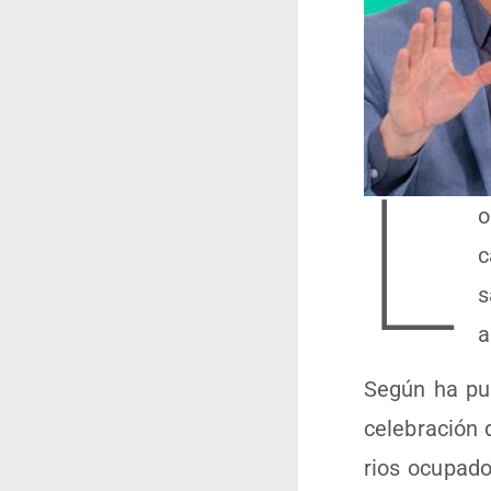
L
o
c
s
a
Según ha pub
cele­bra­ción 
rios ocu­pa­d