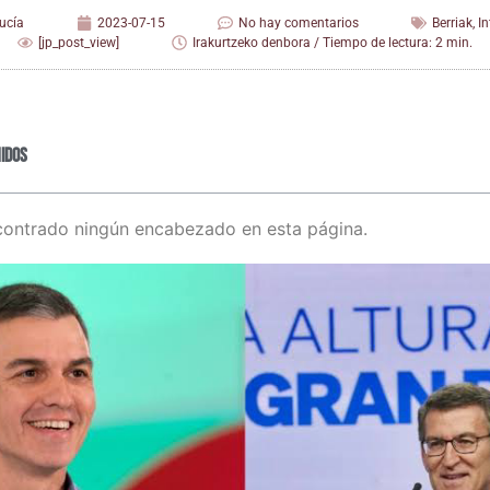
ucía
2023-07-15
No hay comentarios
Berriak
,
I
[jp_post_view]
Irakurtzeko denbora / Tiempo de lectura: 2 min.
idos
contrado ningún encabezado en esta página.