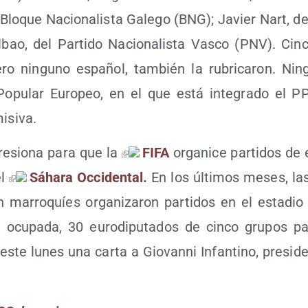
Blo­que Nacio­na­lis­ta Gale­go (BNG); Javier Nart, de
­bao, del Par­ti­do Nacio­na­lis­ta Vas­co (PNV). Cin­c
ro nin­guno espa­ñol, tam­bién la rubri­ca­ron. Ni
 Popu­lar Euro­peo, en el que está inte­gra­do el P
misiva.
e­sio­na para que la
FIFA
orga­ni­ce par­ti­dos de
el
Sáha­ra Occi­den­tal.
En los últi­mos meses, las 
n marro­quíes orga­ni­za­ron par­ti­dos en el esta­dio
 ocu­pa­da, 30 euro­dipu­tados de cin­co gru­pos par­
ste lunes una car­ta a Gio­van­ni Infan­tino, pre­si­d