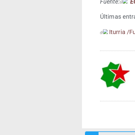
Fuen­te:
EC
Últi­mas ent
Itu­rria /​