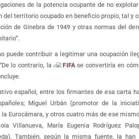
li­ga­cio­nes de la poten­cia ocu­pan­te de no explo­ta
n del terri­to­rio ocu­pa­do en bene­fi­cio pro­pio, tal 
­ción de Gine­bra de 1949 y otras nor­mas del dere
itario”.
o pue­de con­tri­buir a legi­ti­mar una ocu­pa­ción ile­
De lo con­tra­rio, la
FIFA
se con­ver­ti­ría en cóm
concluye.
­ti­vo espa­ñol, entre los fir­man­tes de esa car­ta 
pa­ño­les; Miguel Urbán (pro­mo­tor de la ini­cia­ti­v
 la Euro­cá­ma­ra, y otros cua­tro más de ese mis­mo 
Idoia Villa­nue­va, María Euge­nia Rodrí­guez Pal
da). Tam­bién, según la mis­ma fuen­te, la han s