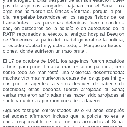
y se aho­ga­ron. Días des­pués de la mani­fes­ta­ción cuer­
pos de arge­li­nos aho­ga­dos baja­ban por el Sena. Los
arge­li­nos no fue­ron las úni­cas víc­ti­mas, por­que la poli­
cía inter­pe­la­ba basán­do­se en los ras­gos físi­cos de los
tran­seún­tes. Las per­so­nas dete­ni­das fue­ron con­du­ci­
das, en auto­ca­res de la poli­cía o en auto­bu­ses de la
RATP requi­sa­dos al efec­to, al anti­guo hos­pi­tal Beau­jon
de Vin­cen­nes, al patio del cuar­tel gene­ral de la poli­cía,
al esta­dio Couber­tin y, sobre todo, al Par­que de Expo­si­
cio­nes, don­de sufrie­ron un tra­to brutal.
El 17 de octu­bre de 1961, los arge­li­nos fue­ron aba­ti­dos
a tiros para poner fin a su mani­fes­ta­ción pací­fi­ca, pero
sobre todo se mani­fes­tó una vio­len­cia desen­fre­na­da:
muchas víc­ti­mas murie­ron a cau­sa de los gol­pes infli­gi­
dos por los agen­tes, a veces des­pués de haber sido
dete­ni­dos; otras dece­nas fue­ron arro­ja­das al Sena;
varias murie­ron asfi­xia­das tras haber sido arro­ja­das al
sue­lo y cubier­tas por mon­to­nes de cadáveres.
Algu­nos tes­ti­gos entre­vis­ta­dos 30 o 40 años des­pués
del suce­so afir­ma­ron inclu­so que la poli­cía no era la
úni­ca res­pon­sa­ble de los cuer­pos arro­ja­dos al Sena: