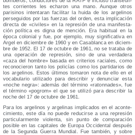
bom­be­ros, con­duc­to­res de la RATP e inclu­so tran­seún­
tes corrien­tes les echa­ron una mano. Aun­que otros
pari­si­nos inten­ta­ran faci­li­tar la hui­da de los arge­li­nos
per­se­gui­dos por las fuer­zas del orden, esta impli­ca­ción
direc­ta de «civi­les» en la repre­sión de una mani­fes­ta­
ción polí­ti­ca es dig­na de men­ción. Era habi­tual en la
épo­ca colo­nial y fue, por ejem­plo, muy sig­ni­fi­ca­ti­va en
Argel en diciem­bre de 1960 y en Casa­blan­ca en diciem­
bre de 1952. El 17 de octu­bre de 1961, no se tra­ta­ba de
una ope­ra­ción de repre­sión, sino de una ver­da­de­ra
«caza del hom­bre» basa­da en cri­te­rios racia­les, como
reco­no­cie­ron tan­to los poli­cías como los par­ti­da­rios de
los arge­li­nos. Estos últi­mos toma­ron nota de ello en el
voca­bu­la­rio uti­li­za­do para des­cri­bir y denun­ciar esta
«noche negra»: ade­más del tér­mino «raton­na­des», fue
el tér­mino «pogrom» el que se uti­li­zó para des­cri­bir la
noche del 17 de octu­bre de 1961.
Para los arge­li­nos y arge­li­nas impli­ca­dos en el acon­te­
ci­mien­to, este día no pue­de redu­cir­se a una repre­sión
par­ti­cu­lar­men­te vio­len­ta, sin pun­to de com­pa­ra­ción
posi­ble en las capi­ta­les de Euro­pa Occi­den­tal des­pués
de la Segun­da Gue­rra Mun­dial. Fue tam­bién, y sobre