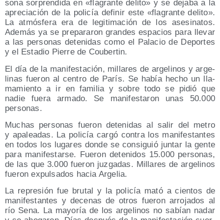
so­na sor­pren­di­da en «fla­gran­te deli­to» y se deja­ba a la
apre­cia­ción de la poli­cía defi­nir este «fla­gran­te deli­to».
La atmós­fe­ra era de legi­ti­ma­ción de los ase­si­na­tos.
Ade­más ya se pre­pa­ra­ron gran­des espa­cios para lle­var
a las per­so­nas dete­ni­das como el Pala­cio de Depor­tes
y el Esta­dio Pie­rre de Coubertin.
El día de la mani­fes­ta­ción, milla­res de arge­li­nos y arge­
li­nas fue­ron al cen­tro de París. Se había hecho un lla­
ma­mien­to a ir en fami­lia y sobre todo se pidió que
nadie fue­ra arma­do. Se mani­fes­ta­ron unas 50.000
personas.
Muchas per­so­nas fue­ron dete­ni­das al salir del metro
y apa­lea­das. La poli­cía car­gó con­tra los mani­fes­tan­tes
en todos los luga­res don­de se con­si­guió jun­tar la gen­te
para mani­fes­tar­se. Fue­ron dete­ni­dos 15.000 per­so­nas,
de las que 3.000 fue­ron juz­ga­das. Milla­res de arge­li­nos
fue­ron expul­sa­dos hacia Argelia.
La repre­sión fue bru­tal y la poli­cía mató a cien­tos de
mani­fes­tan­tes y dece­nas de otros fue­ron arro­ja­dos al
río Sena. La mayo­ría de los arge­li­nos no sabían nadar