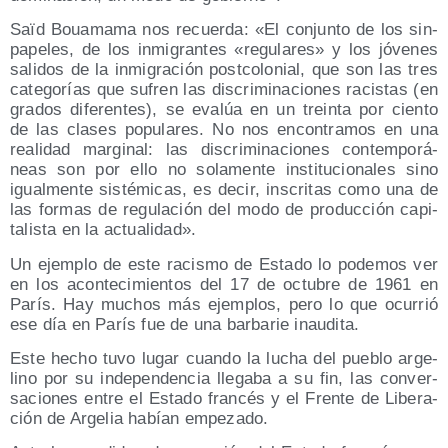
Saïd Boua­ma­ma nos recuer­da: «El con­jun­to de los sin-
pape­les, de los inmi­gran­tes «regu­la­res» y los jóve­nes
sali­dos de la inmi­gra­ción post­co­lo­nial, que son las tres
cate­go­rías que sufren las dis­cri­mi­na­cio­nes racis­tas (en
gra­dos dife­ren­tes), se eva­lúa en un trein­ta por cien­to
de las cla­ses popu­la­res. No nos encon­tra­mos en una
reali­dad mar­gi­nal: las dis­cri­mi­na­cio­nes con­tem­po­rá­
neas son por ello no sola­men­te ins­ti­tu­cio­na­les sino
igual­men­te sis­té­mi­cas, es decir, ins­cri­tas como una de
las for­mas de regu­la­ción del modo de pro­duc­ción capi­
ta­lis­ta en la actualidad».
Un ejem­plo de este racis­mo de Esta­do lo pode­mos ver
en los acon­te­ci­mien­tos del 17 de octu­bre de 1961 en
París. Hay muchos más ejem­plos, pero lo que ocu­rrió
ese día en París fue de una bar­ba­rie inaudita.
Este hecho tuvo lugar cuan­do la lucha del pue­blo arge­
lino por su inde­pen­den­cia lle­ga­ba a su fin, las con­ver­
sa­cio­nes entre el Esta­do fran­cés y el Fren­te de Libe­ra­
ción de Arge­lia habían empezado.