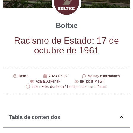
Boltxe
Racis­mo de Esta­do: 17 de
octu­bre de 1961
Boltxe
2023-07-07
No hay comentarios
Azala
,
Azkenak
[jp_post_view]
Irakurtzeko denbora / Tiempo de lectura: 4 min.
Tabla de contenidos