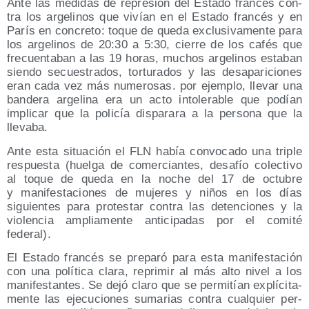
Ante las medi­das de repre­sión del Esta­do fran­cés con­
tra los arge­li­nos que vivían en el Esta­do fran­cés y en
París en con­cre­to: toque de que­da exclu­si­va­men­te para
los arge­li­nos de 20:30 a 5:30, cie­rre de los cafés que
fre­cuen­ta­ban a las 19 horas, muchos arge­li­nos esta­ban
sien­do secues­tra­dos, tor­tu­ra­dos y las des­apa­ri­cio­nes
eran cada vez más nume­ro­sas. por ejem­plo, lle­var una
ban­de­ra arge­li­na era un acto into­le­ra­ble que podían
impli­car que la poli­cía dis­pa­ra­ra a la per­so­na que la
llevaba.
Ante esta situa­ción el FLN había con­vo­ca­do una tri­ple
res­pues­ta (huel­ga de comer­cian­tes, desa­fío colec­ti­vo
al toque de que­da en la noche del 17 de octu­bre
y mani­fes­ta­cio­nes de muje­res y niños en los días
siguien­tes para pro­tes­tar con­tra las deten­cio­nes y la
vio­len­cia amplia­men­te anti­ci­pa­das por el comi­té
federal).
El Esta­do fran­cés se pre­pa­ró para esta mani­fes­ta­ción
con una polí­ti­ca cla­ra, repri­mir al más alto nivel a los
mani­fes­tan­tes. Se dejó cla­ro que se per­mi­tían explí­ci­ta­
men­te las eje­cu­cio­nes suma­rias con­tra cual­quier per­