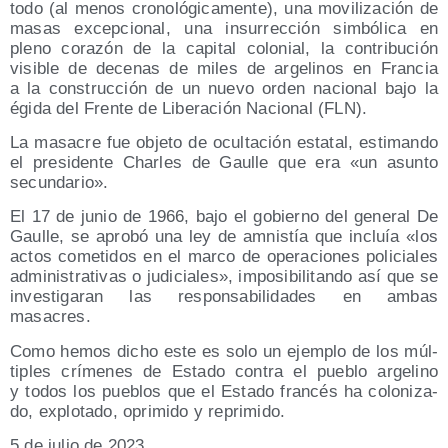
todo (al menos cro­no­ló­gi­ca­men­te), una movi­li­za­ción de
masas excep­cio­nal, una insu­rrec­ción sim­bó­li­ca en
pleno cora­zón de la capi­tal colo­nial, la con­tri­bu­ción
visi­ble de dece­nas de miles de arge­li­nos en Fran­cia
a la cons­truc­ción de un nue­vo orden nacio­nal bajo la
égi­da del Fren­te de Libe­ra­ción Nacio­nal (FLN).
La masa­cre fue obje­to de ocul­ta­ción esta­tal, esti­man­do
el pre­si­den­te Char­les de Gau­lle que era «un asun­to
secundario».
El 17 de junio de 1966, bajo el gobierno del gene­ral De
Gau­lle, se apro­bó una ley de amnis­tía que incluía «los
actos come­ti­dos en el mar­co de ope­ra­cio­nes poli­cia­les
admi­nis­tra­ti­vas o judi­cia­les», impo­si­bi­li­tan­do así que se
inves­ti­ga­ran las res­pon­sa­bi­li­da­des en ambas
masacres.
Como hemos dicho este es solo un ejem­plo de los múl­
ti­ples crí­me­nes de Esta­do con­tra el pue­blo arge­lino
y todos los pue­blos que el Esta­do fran­cés ha colo­ni­za­
do, explo­ta­do, opri­mi­do y reprimido.
5 de julio de 2023