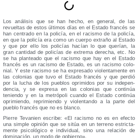
Los aná­li­sis que se han hecho, en gene­ral, de las
revuel­tas de estos últi­mos días en el Esta­do fran­cés se
han cen­tra­do en la poli­cía, en el racis­mo de la poli­cía,
en que la poli­cía era como un cuer­po extra­ño al Esta­do
y que por ello los poli­cías hacían lo que que­rían, la
gran can­ti­dad de poli­cías de extre­ma dere­cha, etc. No
se ha plan­tea­do que el racis­mo que hay en el Esta­do
fran­cés es un racis­mo de Esta­do, es un racis­mo colo­
nial. Y este racis­mo se ha expre­sa­do vio­len­ta­men­te en
las colo­nias que tuvo el Esta­do fran­cés y que per­dió
por la lucha de los pue­blos opri­mi­dos por su inde­pen­
den­cia, y se expre­sa en las colo­nias que con­ti­núa
tenien­do y en la metró­po­li cuan­do el Esta­do con­ti­núa
opri­mien­do, repri­mien­do y vio­len­tan­do a la par­te del
pue­blo fran­cés que no es blanco.
Pie­rre Teva­nien escri­be: «El racis­mo no es en efec­to
una sim­ple opi­nión que se sitúa en un terreno estric­ta­
men­te psi­co­ló­gi­co e indi­vi­dual, sino una rela­ción de
domi­na­ción, un modo de gobierno».