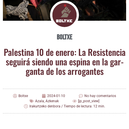
Boltxe
Pales­ti­na 10 de enero: La Resis­ten­cia
segui­rá sien­do una espi­na en la gar­
gan­ta de los arrogantes
Boltxe
2024-01-10
No hay comentarios
Azala
,
Azkenak
[jp_post_view]
Irakurtzeko denbora / Tiempo de lectura: 12 min.