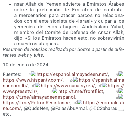
nsar Allah del Yemen advier­te a Emi­ra­tos Ára­bes
sobre la pre­ten­sión de Emi­ra­tos de con­tra­tar
a mer­ce­na­rios para ata­car bar­cos no rela­cio­na­
dos con el ente sio­nis­ta de «Israel» y cul­par a los
yeme­níes de esos ata­ques. Abdul­sa­lam Yahaf,
miem­bro del Comi­té de Defen­sa de Ansar Allah,
dijo: «Si los Emi­ra­tos hacen esto, no sobre­vi­vi­rán
a nues­tros ataques».
Resu­men de noti­cias rea­li­za­do por Boltxe a par­tir de dife­
ren­tes webs y tuits.
10 de enero de 2024
Fuen­tes:
https://​espa​nol​.alma​ya​deen​.net/
,
https://​www​.his​pantv​.com/
,
https://​spa​nish​.alma​
nar​.com​.lb/
,
https://​www​.sana​.sy/​es/
,
https://​
www​.presstv​.ir/
,
http://t.me/frontflict
,
https://t.me/almayadeenespanol
,
https://t.me/FotrosResistance
,
https://​euro​pa​les​ti​
ne​.com/
, @QudsNen, @FalasAbuAmal, @ECSaharaui__,
etc.