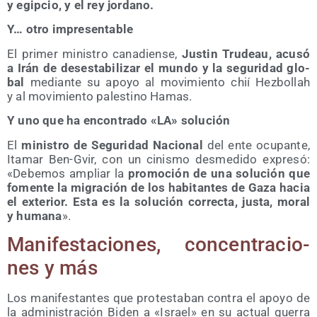
y egip­cio, y el rey jordano.
Y… otro impresentable
El pri­mer minis­tro cana­dien­se,
Jus­tin Tru­deau, acu­só
a Irán de des­es­ta­bi­li­zar el mun­do y la segu­ri­dad glo­
bal
median­te su apo­yo al movi­mien­to chií Hez­bo­llah
y al movi­mien­to pales­tino Hamas.
Y uno que ha encon­tra­do «LA» solución
El
minis­tro de Segu­ri­dad Nacio­nal
del ente ocu­pan­te,
Ita­mar Ben-Gvir, con un cinis­mo des­me­di­do expre­só:
«Debe­mos ampliar la
pro­mo­ción de una solu­ción que
fomen­te la migra­ción de los habi­tan­tes de Gaza hacia
el exte­rior. Esta es la solu­ción correc­ta, jus­ta, moral
y huma­na
».
Mani­fes­ta­cio­nes, con­cen­tra­cio­
nes y más
Los mani­fes­tan­tes que pro­tes­ta­ban con­tra el apo­yo de
la admi­nis­tra­ción Biden a «Israel» en su actual gue­rra