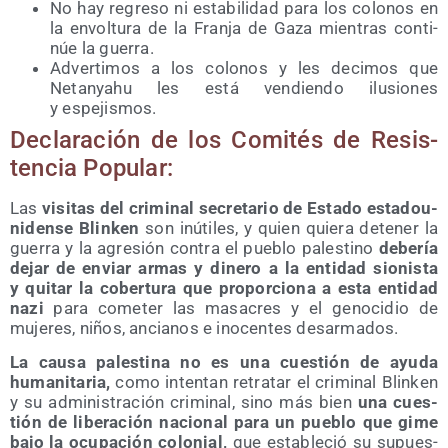
No hay regre­so ni esta­bi­li­dad para los colo­nos en
la envol­tu­ra de la Fran­ja de Gaza mien­tras con­ti­
núe la guerra.
Adver­ti­mos a los colo­nos y les deci­mos que
Netan­yahu les está ven­dien­do ilu­sio­nes
y espejismos.
Decla­ra­ción de los Comi­tés de Resis­
ten­cia Popular:
Las
visi­tas del cri­mi­nal secre­ta­rio de Esta­do esta­dou­
ni­den­se Blin­ken
son inú­ti­les, y quien quie­ra dete­ner la
gue­rra y la agre­sión con­tra el pue­blo pales­tino
debe­ría
dejar de enviar armas y dine­ro a la enti­dad sio­nis­ta
y qui­tar la cober­tu­ra que pro­por­cio­na a esta enti­dad
nazi
para come­ter las masa­cres y el geno­ci­dio de
muje­res, niños, ancia­nos e ino­cen­tes desarmados.
La cau­sa pales­ti­na no es una cues­tión de ayu­da
huma­ni­ta­ria,
como inten­tan retra­tar el cri­mi­nal Blin­ken
y su admi­nis­tra­ción cri­mi­nal, sino más bien
una cues­
tión de libe­ra­ción nacio­nal para un pue­blo que gime
bajo la ocu­pa­ción colo­nial,
que esta­ble­ció su supues­