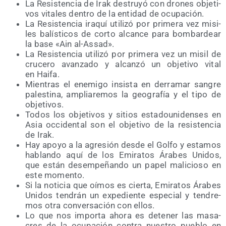
La Resis­ten­cia de Irak des­tru­yó con dro­nes obje­ti­
vos vita­les den­tro de la enti­dad de ocupación.
La Resis­ten­cia ira­quí uti­li­zó por pri­me­ra vez misi­
les balís­ti­cos de cor­to alcan­ce para bom­bar­dear
la base «Ain al-Assad».
La Resis­ten­cia uti­li­zó por pri­me­ra vez un misil de
cru­ce­ro avan­za­do y alcan­zó un obje­ti­vo vital
en Haifa.
Mien­tras el enemi­go insis­ta en derra­mar san­gre
pales­ti­na, amplia­re­mos la geo­gra­fía y el tipo de
objetivos.
Todos los obje­ti­vos y sitios esta­dou­ni­den­ses en
Asia occi­den­tal son el obje­ti­vo de la resis­ten­cia
de Irak.
Hay apo­yo a la agre­sión des­de el Gol­fo y esta­mos
hablan­do aquí de los Emi­ra­tos Ára­bes Uni­dos,
que están desem­pe­ñan­do un papel mali­cio­so en
este momento.
Si la noti­cia que oímos es cier­ta, Emi­ra­tos Ára­bes
Uni­dos ten­drán un expe­dien­te espe­cial y ten­dre­
mos otra con­ver­sa­ción con ellos.
Lo que nos impor­ta aho­ra es dete­ner las masa­
cres de la ocu­pa­ción con­tra nues­tro pue­blo en