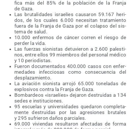
fi­ca más del 85% de la pobla­ción de la Fran­ja
de Gaza.
Las bru­ta­li­da­des israe­líes cau­sa­ron 59.167 heri­
dos, de los cua­les 6.000 nece­si­tan tra­ta­mien­to
fue­ra de la Fran­ja de Gaza por el colap­so del sis­
te­ma de salud.
10.000 enfer­mos de cán­cer corren el ries­go de
per­der la vida.
Las fuer­zas sio­nis­tas detu­vie­ron a 2.600 pales­ti­
nos, entre ellos 99 miem­bros del per­so­nal médi­co
y 10 periodistas.
Fue­ron docu­men­ta­dos 400.000 casos con enfer­
me­da­des infec­cio­sas como con­se­cuen­cia del
desplazamiento.
La avia­ción sio­nis­ta arro­jó 65.000 tone­la­das de
explo­si­vos con­tra la Fran­ja de Gaza.
Bom­bar­deos «israe­líes» deja­ron des­trui­das a 134
sedes e instituciones.
95 escue­las y uni­ver­si­da­des que­da­ron com­ple­ta­
men­te des­trui­das por las agre­sio­nes bru­ta­les
y 295 sufrie­ron daños parciales.
69.000 vivien­das resul­ta­ron afec­ta­das de for­ma