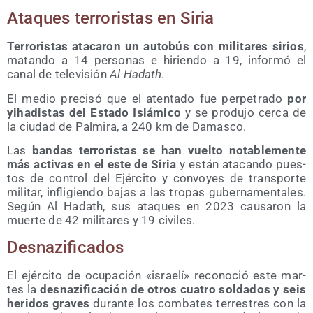
Ata­ques terro­ris­tas en Siria
Terro­ris­tas ata­ca­ron un auto­bús con mili­ta­res sirios
,
matan­do a 14 per­so­nas e hirien­do a 19, infor­mó el
canal de tele­vi­sión
Al Hadath
.
El medio pre­ci­só que el aten­ta­do fue per­pe­tra­do
por
yiha­dis­tas del Esta­do Islá­mi­co
y se pro­du­jo cer­ca de
la ciu­dad de Pal­mi­ra, a 240 km de Damasco.
Las
ban­das terro­ris­tas se han vuel­to nota­ble­men­te
más acti­vas en el este de Siria
y están ata­can­do pues­
tos de con­trol del Ejér­ci­to y con­vo­yes de trans­por­te
mili­tar, infli­gien­do bajas a las tro­pas guber­na­men­ta­les.
Según Al Hadath, sus ata­ques en 2023 cau­sa­ron la
muer­te de 42 mili­ta­res y 19 civiles.
Des­na­zi­fi­ca­dos
El ejér­ci­to de ocu­pa­ción «israe­lí» reco­no­ció este mar­
tes la
des­na­zi­fi­ca­ción de otros cua­tro sol­da­dos y seis
heri­dos gra­ves
duran­te los com­ba­tes terres­tres con la