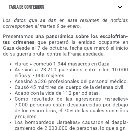
Tabla de contenidos
Los datos que se dan en este resu­men de noti­cias
corres­pon­den al mar­tes 9 de enero.
Pre­sen­ta­mos
una pano­rá­mi­ca sobre los esca­lo­frian­
tes crí­me­nes
que per­pe­tró la enti­dad ocu­pan­te en
Gaza des­de el 7 de octu­bre, fecha que mar­có el ini­cio
de su gue­rra bru­tal con­tra la Fran­ja asediada.
«Israel» come­tió 1.944 masa­cres en Gaza.
Ase­si­nó a 23.210 pales­ti­nos entre ellos 10.000
niños y 7.000 mujeres.
Ase­si­nó a 326 pro­fe­sio­na­les del per­so­nal médico.
Cau­só 45 már­ti­res del cuer­po de la defen­sa civil.
Aca­bó con la vida de 112 periodistas.
Como resul­ta­do de las agre­sio­nes «israe­líes»
7.000 per­so­nas están des­apa­re­ci­das por deba­jo
de los escom­bros, el 70% de las cua­les son niños
y mujeres.
Los bom­bar­deos «israe­líes» cau­sa­ron el des­pla­
za­mien­to de 2.000.000 de per­so­nas, lo que sig­ni­