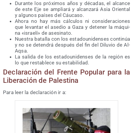
Duran­te los pró­xi­mos años y déca­das, el alcan­ce
de este Eje se amplia­rá y alcan­za­rá Asia Orien­tal
y algu­nos paí­ses del Cáucaso.
Aho­ra no hay más cálcu­los ni con­si­de­ra­cio­nes
que levan­tar el ase­dio a Gaza y dete­ner la máqui­
na «israe­lí» de asesinato.
Nues­tra bata­lla con los esta­dou­ni­den­ses con­ti­núa
y no se deten­drá des­pués del fin del Dilu­vio de Al-
Aqsa.
La sali­da de los esta­dou­ni­den­ses de la región es
lo que res­ta­ble­ce su estabilidad.
Decla­ra­ción del Fren­te Popu­lar para la
Libe­ra­ción de Palestina
Para leer la decla­ra­ción ir a: