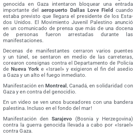
geno­ci­da en Gaza inten­ta­ron blo­quear una entra­da
impor­tan­te del
aero­puer­to Dallas Love Field
cuan­do
esta­ba pre­vis­to que lle­ga­ra el pre­si­den­te de los Esta­
dos Uni­dos. El Movi­mien­to Juve­nil Pales­tino anun­ció
en un comu­ni­ca­do de pren­sa que más de una doce­na
de per­so­nas fue­ron arres­ta­das duran­te las
manifestaciones.
Dece­nas de mani­fes­tan­tes cerra­ron varios puen­tes
y un túnel, se sen­ta­ron en medio de las carre­te­ras,
corea­ron con­sig­nas con­tra el Depar­ta­men­to de Poli­cía
de
Nue­va York
e «Israel» y exi­gie­ron el fin del ase­dio
a Gaza y un alto el fue­go inmediato.
Mani­fes­ta­ción en
Mon­treal
, Cana­dá, en soli­da­ri­dad con
Gaza y en con­tra del genocidio.
En un video se ven unos bucea­do­res con una ban­de­ra
pales­ti­na. Inclu­so en el fon­do del mar!
Mani­fes­ta­ción den
Sara­je­vo
(Bos­nia y Her­ze­go­vi­na)
con­tra la gue­rra geno­ci­da lle­va­da a cabo por «Israel»
con­tra Gaza.