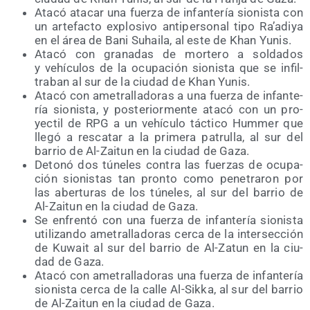
Ata­có ata­car una fuer­za de infan­te­ría sio­nis­ta con
un arte­fac­to explo­si­vo anti­per­so­nal tipo Ra’a­di­ya
en el área de Bani Suhai­la, al este de Khan Yunis.
Ata­có con gra­na­das de mor­te­ro a sol­da­dos
y vehícu­los de la ocu­pa­ción sio­nis­ta que se infil­
tra­ban al sur de la ciu­dad de Khan Yunis.
Ata­có con ame­tra­lla­do­ras a una fuer­za de infan­te­
ría sio­nis­ta, y pos­te­rior­men­te ata­có con un pro­
yec­til de RPG a un vehícu­lo tác­ti­co Hum­mer que
lle­gó a res­ca­tar a la pri­me­ra patru­lla, al sur del
barrio de Al-Zai­tun en la ciu­dad de Gaza.
Deto­nó dos túne­les con­tra las fuer­zas de ocu­pa­
ción sio­nis­tas tan pron­to como pene­tra­ron por
las aber­tu­ras de los túne­les, al sur del barrio de
Al-Zai­tun en la ciu­dad de Gaza.
Se enfren­tó con una fuer­za de infan­te­ría sio­nis­ta
uti­li­zan­do ame­tra­lla­do­ras cer­ca de la inter­sec­ción
de Kuwait al sur del barrio de Al-Zatun en la ciu­
dad de Gaza.
Ata­có con ame­tra­lla­do­ras una fuer­za de infan­te­ría
sio­nis­ta cer­ca de la calle Al-Sik­ka, al sur del barrio
de Al-Zai­tun en la ciu­dad de Gaza.