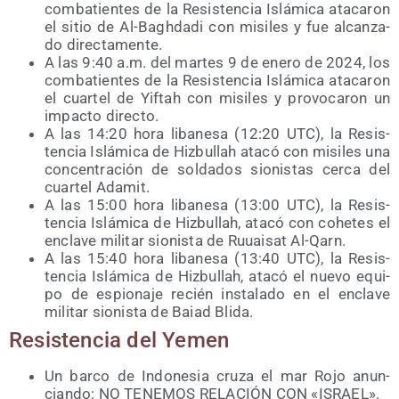
com­ba­tien­tes de la Resis­ten­cia Islá­mi­ca ata­ca­ron
el sitio de Al-Bagh­da­di con misi­les y fue alcan­za­
do directamente.
A las 9:40 a.m. del mar­tes 9 de enero de 2024, los
com­ba­tien­tes de la Resis­ten­cia Islá­mi­ca ata­ca­ron
el cuar­tel de Yif­tah con misi­les y pro­vo­ca­ron un
impac­to directo.
A las 14:20 hora liba­ne­sa (12:20 UTC), la Resis­
ten­cia Islá­mi­ca de Hiz­bu­llah ata­có con misi­les una
con­cen­tra­ción de sol­da­dos sio­nis­tas cer­ca del
cuar­tel Adamit.
A las 15:00 hora liba­ne­sa (13:00 UTC), la Resis­
ten­cia Islá­mi­ca de Hiz­bu­llah, ata­có con cohe­tes el
encla­ve mili­tar sio­nis­ta de Ruuai­sat Al-Qarn.
A las 15:40 hora liba­ne­sa (13:40 UTC), la Resis­
ten­cia Islá­mi­ca de Hiz­bu­llah, ata­có el nue­vo equi­
po de espio­na­je recién ins­ta­la­do en el encla­ve
mili­tar sio­nis­ta de Baiad Blida.
Resis­ten­cia del Yemen
Un bar­co de Indo­ne­sia cru­za el mar Rojo anun­
cian­do: NO TENEMOS RELACIÓN CON «ISRAEL».