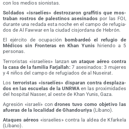
con los medios sionistas.
Sol­da­dos «israe­líes» des­tro­za­ron graf­fi­tis que mos­
tra­ban ros­tros de pales­ti­nos ase­si­na­dos
por las FOI,
duran­te una reda­da esta noche en el cam­po de refu­gia­
dos de Al Faw­war en la ciu­dad cis­jor­da­na de Hebrón.
El ejér­ci­to de ocu­pa­ción
bom­bar­deó el refu­gio de
Médi­cos sin Fron­te­ras en Khan Yunis
hirien­do a 5
personas.
Terro­ris­tas «israe­líes» lan­zan
un ata­que aéreo con­tra
la casa de la fami­lia Far­ja­llah:
7 ase­si­na­dos: 3 muje­res
y 4 niños del cam­po de refu­gia­dos de al Nuseirat.
Los
terro­ris­tas «israe­líes» dis­pa­ran con­tra des­pla­za­
dos en las escue­las de la UNRWA
en las pro­xi­mi­da­des
del hos­pi­tal Nas­ser, al oes­te de Khan Yunis, Gaza.
Agre­sión «israe­lí» con
dro­nes tuvo como obje­ti­vo las
afue­ras de la loca­li­dad de Ghan­dou­ri­ya
(Líbano).
Ata­ques aéreos
«israe­líes» con­tra la aldea de Kfar­ke­la
(Líbano).