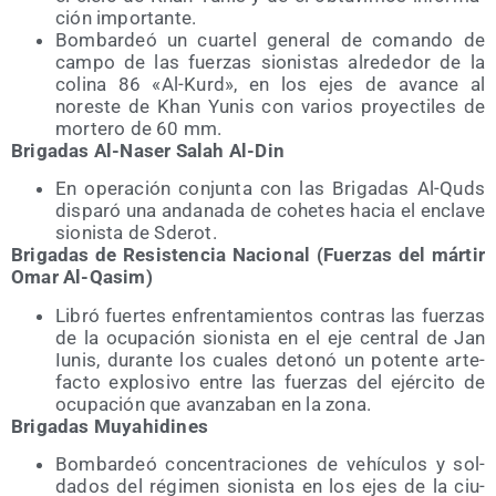
ción importante.
Bom­bar­deó un cuar­tel gene­ral de coman­do de
cam­po de las fuer­zas sio­nis­tas alre­de­dor de la
coli­na 86 «Al-Kurd», en los ejes de avan­ce al
nores­te de Khan Yunis con varios pro­yec­ti­les de
mor­te­ro de 60 mm.
Bri­ga­das Al-Naser Salah Al-Din
En ope­ra­ción con­jun­ta con las Bri­ga­das Al-Quds
dis­pa­ró una anda­na­da de cohe­tes hacia el encla­ve
sio­nis­ta de Sderot.
Bri­ga­das de Resis­ten­cia Nacio­nal (Fuer­zas del már­tir
Omar Al-Qasim)
Libró fuer­tes enfren­ta­mien­tos con­tras las fuer­zas
de la ocu­pa­ción sio­nis­ta en el eje cen­tral de Jan
Iunis, duran­te los cua­les deto­nó un poten­te arte­
fac­to explo­si­vo entre las fuer­zas del ejér­ci­to de
ocu­pa­ción que avan­za­ban en la zona.
Bri­ga­das Muyahidines
Bom­bar­deó con­cen­tra­cio­nes de vehícu­los y sol­
da­dos del régi­men sio­nis­ta en los ejes de la ciu­