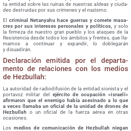
ta enti­dad sobre las rui­nas de nues­tras aldeas y ciu­da­
des des­trui­das por sus crí­me­nes y el nazismo.
El
cri­mi­nal Netan­yahu hace gue­rras y come­te masa­
cres por sus intere­ses per­so­na­les y polí­ti­cos,
y solo
la fir­me­za de nues­tro gran pue­blo y los ata­ques de la
Resis­ten­cia des­de todos los ámbi­tos y fren­tes, que lla­
ma­mos a con­ti­nuar y expan­dir, lo doble­ga­rán
y disuadirán.
Decla­ra­ción emi­ti­da por el depar­ta­
men­to de rela­cio­nes con los medios
de Hezbullah:
La auto­ri­dad de radio­di­fu­sión de la enti­dad sio­nis­ta y el
por­ta­voz mili­tar del
ejér­ci­to de ocu­pa­ción «israe­lí»
afir­ma­ron que el enemi­go había ase­si­na­do a lo que
a veces lla­ma­ba un ofi­cial de la uni­dad de dro­nes de
Hez­bu­llah
o un ofi­cial de la fuer­za aérea en otras
ocasiones.
Los
medios de comu­ni­ca­ción de Hez­bu­llah nie­gan