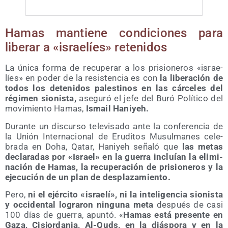
Hamas man­tie­ne con­di­cio­nes para
libe­rar a «israe­líes» retenidos
La úni­ca for­ma de recu­pe­rar a los pri­sio­ne­ros «israe­
líes» en poder de la resis­ten­cia es con
la libe­ra­ción de
todos los dete­ni­dos pales­ti­nos en las cár­ce­les del
régi­men sio­nis­ta,
ase­gu­ró el jefe del Buró Polí­ti­co del
movi­mien­to Hamas,
Ismail Hani­yeh.
Duran­te un dis­cur­so tele­vi­sa­do ante la con­fe­ren­cia de
la Unión Inter­na­cio­nal de Eru­di­tos Musul­ma­nes cele­
bra­da en Doha, Qatar, Hani­yeh seña­ló que
las metas
decla­ra­das por «Israel» en la gue­rra incluían la eli­mi­
na­ción de Hamas, la recu­pe­ra­ción de pri­sio­ne­ros y la
eje­cu­ción de un plan de desplazamiento.
Pero,
ni el ejér­ci­to «israe­lí», ni la inte­li­gen­cia sio­nis­ta
y occi­den­tal logra­ron nin­gu­na meta
des­pués de casi
100 días de gue­rra, apun­tó. «
Hamas está pre­sen­te en
Gaza, Cis­jor­da­nia, Al-Quds, en la diás­po­ra y en la