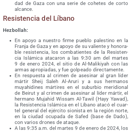
dad de Gaza con una serie de cohe­tes de cor­to
alcance.
Resis­ten­cia del Líbano
Hez­bo­llah:
En apo­yo a nues­tro fir­me pue­blo pales­tino en la
Fran­ja de Gaza y en apo­yo de su valien­te y hono­ra­
ble resis­ten­cia, los com­ba­tien­tes de la Resis­ten­
cia Islá­mi­ca ata­ca­ron a las 9:30 am del mar­tes
9 de enero 2024, el sitio de Al-Mali­ki­yah con las
armas apro­pia­das, y fue gol­pea­do directamente.
En res­pues­ta al cri­men de ase­si­nar al gran líder
már­tir Sheij Saleh Al-Aru­ri y a sus her­ma­nos
muyahi­di­nes már­ti­res en el subur­bio meri­dio­nal
de Bei­rut y al cri­men de ase­si­nar al líder már­tir, el
her­mano Mujahid Wis­sam Al-Tawil (Hayy Yawad),
la Resis­ten­cia Islá­mi­ca en el Líbano ata­có el cuar­
tel gene­ral del ejér­ci­to sio­nis­ta en la región nor­te,
en la ciu­dad ocu­pa­da de Safed (base de Dado),
con varios dro­nes de ataque.
A las 9:35 a.m. del mar­tes 9 de enero de 2024, los