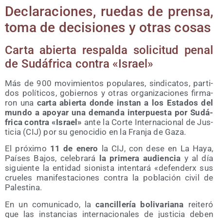
Decla­ra­cio­nes, rue­das de pren­sa,
toma de deci­sio­nes y otras cosas
Car­ta abier­ta res­pal­da soli­ci­tud penal
de Sudá­fri­ca con­tra «Israel»
Más de 900 movi­mien­tos popu­la­res, sin­di­ca­tos, par­ti­
dos polí­ti­cos, gobier­nos y otras orga­ni­za­cio­nes fir­ma­
ron una
car­ta abier­ta don­de ins­tan a los Esta­dos del
mun­do a apo­yar una deman­da inter­pues­ta por Sudá­
fri­ca con­tra «Israel»
ante la Cor­te Inter­na­cio­nal de Jus­
ti­cia (CIJ) por su geno­ci­dio en la Fran­ja de Gaza.
El pró­xi­mo
11 de enero
la CIJ, con dese en La Haya,
Paí­ses Bajos, cele­bra­rá
la pri­me­ra audien­cia
y al día
siguien­te la enti­dad sio­nis­ta inten­ta­rá «defen­derx sus
crue­les mani­fes­ta­cio­nes con­tra la pobla­ción civil de
Palestina.
En un comu­ni­ca­do, la
can­ci­lle­ría boli­va­ria­na
reite­ró
que las ins­tan­cias inter­na­cio­na­les de jus­ti­cia deben