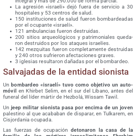
inte­gral y más de 290.000 de for­ma parcial.
La agre­sión «israe­lí» dejó fue­ra de ser­vi­cio a 30
hos­pi­ta­les y 53 cen­tros de salud.
150 ins­ti­tu­cio­nes de salud fue­ron bom­bar­dea­das
por el ocu­pan­te «israe­lí».
121 ambu­lan­cias fue­ron destruidas.
200 sitios arqueo­ló­gi­cos y patri­mo­nia­les que­da­
ron des­trui­dos por los ata­ques israelíes.
142 mez­qui­tas fue­ron com­ple­ta­men­te des­trui­das
y 240 otros sufrie­ron afec­ta­cio­nes graves.
3 igle­sias resul­ta­ron daña­das por el bombardeo.
Sal­va­ja­das de la enti­dad sionista
Un
bom­bar­deo «israe­lí» tuvo como obje­ti­vo un auto­
mó­vil
en Khir­bet Selim, en el sur del Líbano, antes del
fune­ral del líder már­tir de Hez­bo­lá, Wis­sam Tawil.
Un
jeep mili­tar sio­nis­ta pasa por enci­ma de un joven
pales­tino al que aca­ba­ban de dis­pa­rar, en Tul­ka­rem, en
Cis­jor­da­nia ocupada.
Las fuer­zas de ocu­pa­ción
deto­na­ron la casa de la