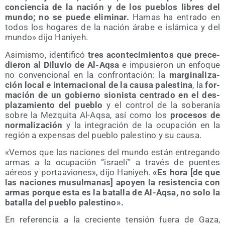
con­cien­cia de la nación y de los pue­blos libres del
mun­do; no se pue­de eli­mi­nar.
Hamas ha entra­do en
todos los hoga­res de la nación ára­be e islá­mi­ca y del
mun­do» dijo Haniyeh.
Asi­mis­mo, iden­ti­fi­có
tres acon­te­ci­mien­tos que pre­ce­
die­ron al Dilu­vio de Al-Aqsa
e impu­sie­ron un enfo­que
no con­ven­cio­nal en la con­fron­ta­ción: la
mar­gi­na­li­za­
ción local e inter­na­cio­nal de la cau­sa pales­ti­na
, la
for­
ma­ción de un gobierno sio­nis­ta cen­tra­do en el des­
pla­za­mien­to del pue­blo
y el con­trol de la sobe­ra­nía
sobre la Mez­qui­ta Al-Aqsa, así como los
pro­ce­sos de
nor­ma­li­za­ción
y la inte­gra­ción de la ocu­pa­ción en la
región a expen­sas del pue­blo pales­tino y su causa.
«Vemos que las nacio­nes del mun­do están entre­gan­do
armas a la ocu­pa­ción “israe­lí” a tra­vés de puen­tes
aéreos y por­ta­avio­nes», dijo Hani­yeh.
«Es hora [de que
las nacio­nes musul­ma­nas] apo­yen la resis­ten­cia con
armas por­que esta es la bata­lla de Al-Aqsa, no solo la
bata­lla del pue­blo palestino».
En refe­ren­cia a la cre­cien­te ten­sión fue­ra de Gaza,