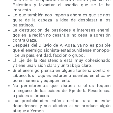
Pales­ti­na y levan­tar el ase­dio que se le ha
impuesto.
Lo que tam­bién nos impor­ta aho­ra es que se nos
qui­te de la cabe­za la idea de des­pla­zar a los
palestinos.
La des­truc­ción de bas­tio­nes e intere­ses enemi­
gos en la región no cesa­rá si no cesa la agre­sión
con­tra Gaza.
Des­pués del Dilu­vio de Al-Aqsa, ya no es posi­ble
que el enemi­go sio­nis­ta-esta­dou­ni­den­se mono­po­
li­ce un país, enti­dad, fac­ción o grupo.
El Eje de la Resis­ten­cia está muy cohe­sio­na­do
y tie­ne una visión cla­ra y un tra­ba­jo claro.
Si el enemi­go pien­sa en algu­na ton­te­ría con­tra el
Líbano, los ira­quíes esta­rán pre­sen­tes en el cam­
po en núme­ro y equipamiento.
No per­mi­ti­re­mos que «Israel» u otros toquen
a nin­guno de los paí­ses del Eje de la Resis­ten­cia
o paí­ses islámicos.
Las posi­bi­li­da­des están abier­tas para los esta­
dou­ni­den­ses y sus alia­dos si se pro­du­ce algún
ata­que a Yemen.