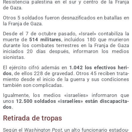
Resis­ten­cia pales­ti­na en el sur y cen­tro de la Fran­ja
de Gaza.
Otros 5 sol­da­dos fue­ron des­na­zi­fi­ca­dos en bata­llas en
la Fran­ja de Gaza.
Des­de el 7 de octu­bre pasa­do, «Israel» con­ta­bi­li­za la
muer­te de
514 mili­ta­res
, inclui­dos 180 que murie­ron
duran­te los com­ba­tes terres­tres en la Fran­ja de Gaza
ini­cia­dos 20 días des­pués, infor­ma­ron los medios
sionistas.
El ejér­ci­to cifró ade­más en
1.042 los efec­ti­vos heri­
dos
, de ellos 228 de gra­ve­dad. Otros 45 reci­ben tra­ta­
mien­to des­de el ini­cio de la gue­rra y sus con­di­cio­nes
tam­bién son complicadas.
Igual­men­te, los medios «israe­líes» infor­ma­ron que
unos
12.500 sol­da­dos «israe­líes» están dis­ca­pa­ci­ta­
dos
.
Reti­ra­da de tropas
Según el
Washing­ton Post
, un alto fun­cio­na­rio esta­dou­