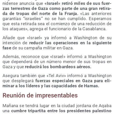
ni­den­se anun­cia que
«Israel» reti­ró miles de sus fuer­
zas terres­tres de Gaza como par­te de una gran reti­ra­
da de tro­pas del nor­te de la Fran­ja.
«Las ante­rio­res
garan­tías “israe­líes” no se han cum­pli­do. Espe­ra­mos
que esta reti­ra­da sea el comien­zo de una reduc­ción de
los ata­ques», agre­ga el fun­cio­na­rio de la Casablanca.
Aña­de que «Israel» ya infor­mó a Washing­ton de su
inten­ción de
redu­cir las ope­ra­cio­nes en la siguien­te
fase
de su cam­pa­ña mili­tar en Gaza.
Ade­más, reco­no­ce que «Israel» infor­mó a Washing­ton
que depen­de­rá de un núme­ro menor de sus tro­pas en
Gaza y que
redu­ci­rá los bom­bar­deos aéreos.
Ase­gu­ra tam­bién que «Tel Aviv» infor­mó a Washing­ton
que des­ple­ga­rá
fuer­zas espe­cia­les en Gaza para eli­
mi­nar a los líde­res y las capa­ci­da­des de Hamas.
Reu­nión de impresentables
Maña­na se ten­drá lugar en la ciu­dad jor­da­na de Aqa­ba
una
cum­bre tri­par­ti­ta entre los pre­si­den­tes pales­tino