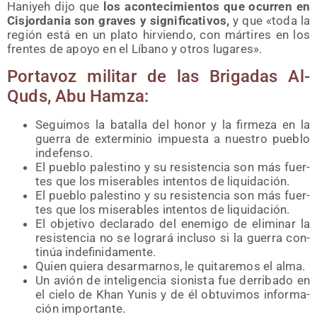
Hani­yeh dijo que
los acon­te­ci­mien­tos que ocu­rren en
Cis­jor­da­nia son gra­ves y sig­ni­fi­ca­ti­vos,
y que «toda la
región está en un pla­to hir­vien­do, con már­ti­res en los
fren­tes de apo­yo en el Líbano y otros lugares».
Por­ta­voz mili­tar de las Bri­ga­das Al-
Quds, Abu Hamza:
Segui­mos la bata­lla del honor y la fir­me­za en la
gue­rra de exter­mi­nio impues­ta a nues­tro pue­blo
indefenso.
El pue­blo pales­tino y su resis­ten­cia son más fuer­
tes que los mise­ra­bles inten­tos de liquidación.
El pue­blo pales­tino y su resis­ten­cia son más fuer­
tes que los mise­ra­bles inten­tos de liquidación.
El obje­ti­vo decla­ra­do del enemi­go de eli­mi­nar la
resis­ten­cia no se logra­rá inclu­so si la gue­rra con­
ti­núa indefinidamente.
Quien quie­ra des­ar­mar­nos, le qui­ta­re­mos el alma.
Un avión de inte­li­gen­cia sio­nis­ta fue derri­ba­do en
el cie­lo de Khan Yunis y de él obtu­vi­mos infor­ma­
ción importante.