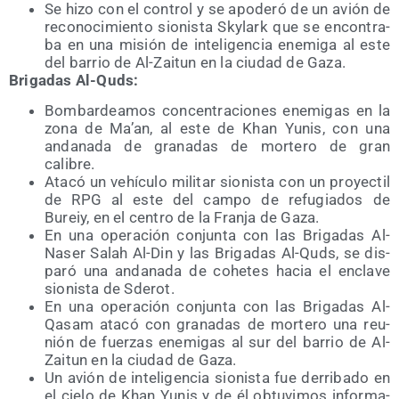
Se hizo con el con­trol y se apo­de­ró de un avión de
reco­no­ci­mien­to sio­nis­ta Sky­lark que se encon­tra­
ba en una misión de inte­li­gen­cia enemi­ga al este
del barrio de Al-Zai­tun en la ciu­dad de Gaza.
Bri­ga­das Al-Quds:
Bom­bar­dea­mos con­cen­tra­cio­nes enemi­gas en la
zona de Ma’an, al este de Khan Yunis, con una
anda­na­da de gra­na­das de mor­te­ro de gran
calibre.
Ata­có un vehícu­lo mili­tar sio­nis­ta con un pro­yec­til
de RPG al este del cam­po de refu­gia­dos de
Bureiy, en el cen­tro de la Fran­ja de Gaza.
En una ope­ra­ción con­jun­ta con las Bri­ga­das Al-
Naser Salah Al-Din y las Bri­ga­das Al-Quds, se dis­
pa­ró una anda­na­da de cohe­tes hacia el encla­ve
sio­nis­ta de Sderot.
En una ope­ra­ción con­jun­ta con las Bri­ga­das Al-
Qasam ata­có con gra­na­das de mor­te­ro una reu­
nión de fuer­zas enemi­gas al sur del barrio de Al-
Zai­tun en la ciu­dad de Gaza.
Un avión de inte­li­gen­cia sio­nis­ta fue derri­ba­do en
el cie­lo de Khan Yunis y de él obtu­vi­mos infor­ma­