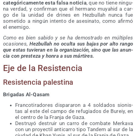
cate­gó­ri­ca­men­te esta fal­sa noti­cia
, que no tie­ne nin­gu­
na ver­dad, y con­fir­man que el her­mano muyahid a car­
go de la uni­dad de dri­nes en Hez­bu­llah nun­ca fue
some­ti­do a nin­gún inten­to de ase­si­na­to, como afir­mó
el enemigo.
Como es bien sabi­do y se ha demos­tra­do en múl­ti­ples
oca­sio­nes,
Hez­bu­llah no ocul­ta sus bajas por alto ran­go
que estas tuvie­ran en la orga­ni­za­ción, sino que las anun­
cia con pres­te­za y hon­ra a sus mártires.
Eje de la Resistencia
Resis­ten­cia palestina
Bri­ga­das Al-Qasam
Fran­co­ti­ra­do­res dis­pa­ra­ron a 4 sol­da­dos sio­nis­
tas al este del cam­po de refu­gia­dos de Bureiy, en
el cen­tro de la Fran­ja de Gaza.
Des­tru­yó des­truir un carro de com­ba­te Mer­ka­va
con un pro­yec­til anti­ca­rro tipo Tan­dem al sur de la
ciu­dad de Khan Yunis, al sur de la Fran­ja de Gaza.