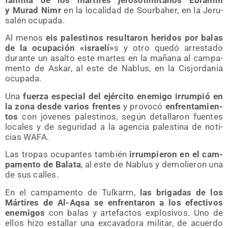
fami­lia de los már­ti­res jero­so­li­mi­ta­nos Ebrahim
y Murad Nimr
en la loca­li­dad de Sour­baher, en la Jeru­
sa­lén ocupada.
Al menos
eis pales­ti­nos resul­ta­ron heri­dos por balas
de la ocu­pa­ción «israe­lí»
s y otro que­dó arres­ta­do
duran­te un asal­to este mar­tes en la maña­na al cam­pa­
men­to de Askar, al este de Nablus, en la Cis­jor­da­nia
ocupada.
Una
fuer­za espe­cial del ejér­ci­to enemi­go irrum­pió en
la zona des­de varios fren­tes
y pro­vo­có
enfren­ta­mien­
tos
con jóve­nes pales­ti­nos, según deta­lla­ron fuen­tes
loca­les y de segu­ri­dad a la agen­cia pales­ti­na de noti­
cias WAFA.
Las tro­pas ocu­pan­tes tam­bién
irrum­pie­ron en el cam­
pa­men­to de Bala­ta
, al este de Nablus y demo­lie­ron una
de sus calles.
En el cam­pa­men­to de Tul­karm,
las bri­ga­das de los
Már­ti­res de Al-Aqsa se enfren­ta­ron a los efec­ti­vos
enemi­gos
con balas y arte­fac­tos explo­si­vos. Uno de
ellos hizo esta­llar una exca­va­do­ra mili­tar, de acuer­do