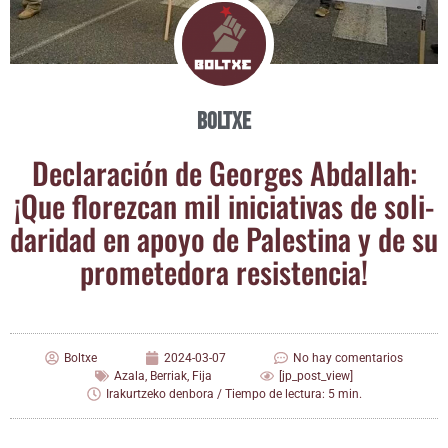
Boltxe
Decla­ra­ción de Geor­ges Abda­llah:
¡Que flo­rez­can mil ini­cia­ti­vas de soli­
da­ri­dad en apo­yo de Pales­ti­na y de su
pro­me­te­do­ra resistencia!
Boltxe
2024-03-07
No hay comentarios
Azala
,
Berriak
,
Fija
[jp_post_view]
Irakurtzeko denbora / Tiempo de lectura: 5 min.