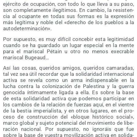
ejér­ci­to de ocu­pa­ción, con todo lo que lle­va a su paso,
son com­ple­ta­men­te ile­gí­ti­mos. En cam­bio, la resis­ten­
cia al ocu­pan­te en todas sus for­mas es la expre­sión
más legí­ti­ma y noble del «dere­cho de los pue­blos a la
autodeterminación».
Por supues­to, es muy difí­cil con­ce­bir esta legi­ti­mi­dad
cuan­do se ha guar­da­do un lugar espe­cial en la men­te
para el maris­cal Pétain u otro no menos exe­cra­ble
maris­cal Bugeaud…
Así las cosas, que­ri­dos ami­gos, que­ri­dos cama­ra­das,
tal vez sea útil recor­dar que la soli­da­ri­dad inter­na­cio­nal
acti­va se reve­la como un arma indis­pen­sa­ble en la
lucha con­tra la colo­ni­za­ción de Pales­ti­na y la gue­rra
geno­ci­da ínti­ma­men­te liga­da a ella. Es sobre la base
de esta soli­da­ri­dad acti­va que pode­mos par­ti­ci­par en
los cam­bios de la rela­ción de fuer­zas aquí, en el vien­tre
de la bes­tia impe­ria­lis­ta, y en otros luga­res, en el pro­
ce­so de cons­truc­ción del «blo­que his­tó­ri­co social»,
mar­co glo­bal y suje­to poten­cial del movi­mien­to de libe­
ra­ción nacio­nal. Por supues­to, no igno­ráis que fue
sobre la base de vues­tra movi­li­za­ción acti­va en soli­da­