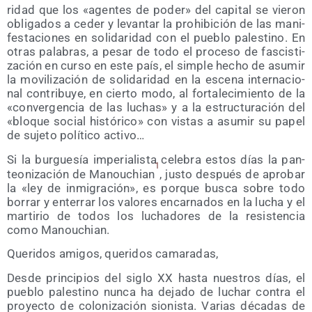
ri­dad que los «agen­tes de poder» del capi­tal se vie­ron
obli­ga­dos a ceder y levan­tar la prohi­bi­ción de las mani­
fes­ta­cio­nes en soli­da­ri­dad con el pue­blo pales­tino. En
otras pala­bras, a pesar de todo el pro­ce­so de fas­cis­ti­
za­ción en cur­so en este país, el sim­ple hecho de asu­mir
la movi­li­za­ción de soli­da­ri­dad en la esce­na inter­na­cio­
nal con­tri­bu­ye, en cier­to modo, al for­ta­le­ci­mien­to de la
«con­ver­gen­cia de las luchas» y a la estruc­tu­ra­ción del
«blo­que social his­tó­ri­co» con vis­tas a asu­mir su papel
de suje­to polí­ti­co activo…
Si la bur­gue­sía impe­ria­lis­ta cele­bra estos días la pan­
1
teo­ni­za­ción de Manou­chian
, jus­to des­pués de apro­bar
la «ley de inmi­gra­ción», es por­que bus­ca sobre todo
borrar y ente­rrar los valo­res encar­na­dos en la lucha y el
mar­ti­rio de todos los lucha­do­res de la resis­ten­cia
como Manouchian.
Que­ri­dos ami­gos, que­ri­dos camaradas,
Des­de prin­ci­pios del siglo XX has­ta nues­tros días, el
pue­blo pales­tino nun­ca ha deja­do de luchar con­tra el
pro­yec­to de colo­ni­za­ción sio­nis­ta. Varias déca­das de