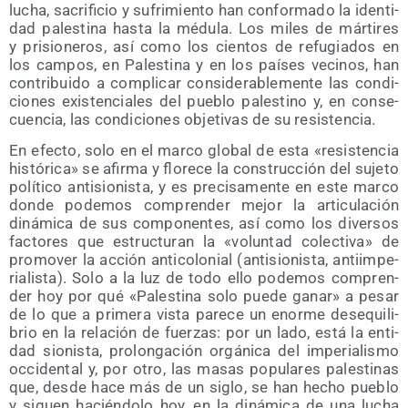
lucha, sacri­fi­cio y sufri­mien­to han con­for­ma­do la iden­ti­
dad pales­ti­na has­ta la médu­la. Los miles de már­ti­res
y pri­sio­ne­ros, así como los cien­tos de refu­gia­dos en
los cam­pos, en Pales­ti­na y en los paí­ses veci­nos, han
con­tri­bui­do a com­pli­car con­si­de­ra­ble­men­te las con­di­
cio­nes exis­ten­cia­les del pue­blo pales­tino y, en con­se­
cuen­cia, las con­di­cio­nes obje­ti­vas de su resistencia.
En efec­to, solo en el mar­co glo­bal de esta «resis­ten­cia
his­tó­ri­ca» se afir­ma y flo­re­ce la cons­truc­ción del suje­to
polí­ti­co anti­sio­nis­ta, y es pre­ci­sa­men­te en este mar­co
don­de pode­mos com­pren­der mejor la arti­cu­la­ción
diná­mi­ca de sus com­po­nen­tes, así como los diver­sos
fac­to­res que estruc­tu­ran la «volun­tad colec­ti­va» de
pro­mo­ver la acción anti­co­lo­nial (anti­sio­nis­ta, anti­im­pe­
ria­lis­ta). Solo a la luz de todo ello pode­mos com­pren­
der hoy por qué «Pales­ti­na solo pue­de ganar» a pesar
de lo que a pri­me­ra vis­ta pare­ce un enor­me des­equi­li­
brio en la rela­ción de fuer­zas: por un lado, está la enti­
dad sio­nis­ta, pro­lon­ga­ción orgá­ni­ca del impe­ria­lis­mo
occi­den­tal y, por otro, las masas popu­la­res pales­ti­nas
que, des­de hace más de un siglo, se han hecho pue­blo
y siguen hacién­do­lo hoy, en la diná­mi­ca de una lucha