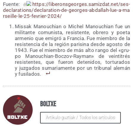
Fuen­te:
https://​libe​rons​geor​ges​.samiz​dat​.net/​s​e​s​-​
d​e​c​l​a​r​a​t​i​o​n​s​/​d​e​c​l​a​r​a​t​i​o​n​-​d​e​-​g​e​o​r​g​e​s​-​a​b​d​a​l​l​a​h​-​l​u​e​-​a​-​m​a​
r​s​e​i​l​l​e​-​l​e​-​2​5​-​f​e​v​r​i​e​r​-​2​0​24/
Mis­sak Manou­chian o Michel Manou­chian fue un
mili­tan­te comu­nis­ta, resis­ten­te, obre­ro y poe­ta
arme­nio que emi­gró a Fran­cia. Fue miem­bro de la
resis­ten­cia de la región pari­si­na des­de agos­to de
1943. Fue el miem­bro de más alto ran­go del «gru­
po Manou­chian-Boc­zov-Ray­man» de vein­ti­trés
resis­ten­tes, que fue­ron dete­ni­dos, tor­tu­ra­dos
y juz­ga­dos suma­ria­men­te por un tri­bu­nal ale­mán
y fusilados.
Boltxe
Artikulo guztiak / Todos los artículos