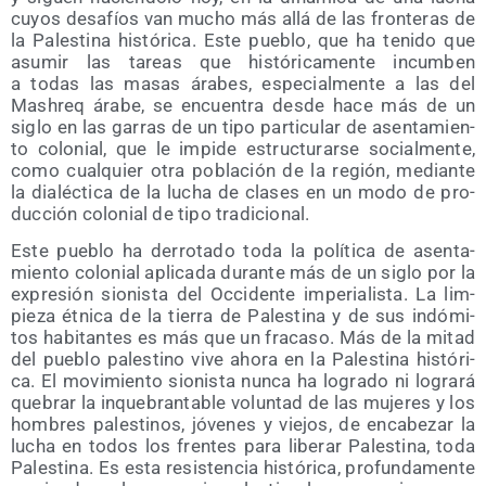
cuyos desa­fíos van mucho más allá de las fron­te­ras de
la Pales­ti­na his­tó­ri­ca. Este pue­blo, que ha teni­do que
asu­mir las tareas que his­tó­ri­ca­men­te incum­ben
a todas las masas ára­bes, espe­cial­men­te a las del
Mash­req ára­be, se encuen­tra des­de hace más de un
siglo en las garras de un tipo par­ti­cu­lar de asen­ta­mien­
to colo­nial, que le impi­de estruc­tu­rar­se social­men­te,
como cual­quier otra pobla­ción de la región, median­te
la dia­léc­ti­ca de la lucha de cla­ses en un modo de pro­
duc­ción colo­nial de tipo tradicional.
Este pue­blo ha derro­ta­do toda la polí­ti­ca de asen­ta­
mien­to colo­nial apli­ca­da duran­te más de un siglo por la
expre­sión sio­nis­ta del Occi­den­te impe­ria­lis­ta. La lim­
pie­za étni­ca de la tie­rra de Pales­ti­na y de sus indó­mi­
tos habi­tan­tes es más que un fra­ca­so. Más de la mitad
del pue­blo pales­tino vive aho­ra en la Pales­ti­na his­tó­ri­
ca. El movi­mien­to sio­nis­ta nun­ca ha logra­do ni logra­rá
que­brar la inque­bran­ta­ble volun­tad de las muje­res y los
hom­bres pales­ti­nos, jóve­nes y vie­jos, de enca­be­zar la
lucha en todos los fren­tes para libe­rar Pales­ti­na, toda
Pales­ti­na. Es esta resis­ten­cia his­tó­ri­ca, pro­fun­da­men­te