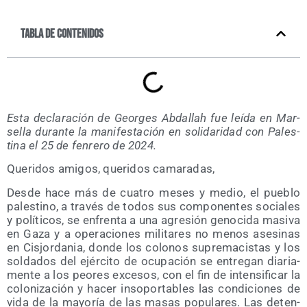
Tabla de contenidos
Esta decla­ra­ción de Geor­ges Abda­llah fue leí­da en Mar­
se­lla duran­te la mani­fes­ta­ción en soli­da­ri­dad con Pales­
ti­na el 25 de fen­re­ro de 2024.
Que­ri­dos ami­gos, que­ri­dos camaradas,
Des­de hace más de cua­tro meses y medio, el pue­blo
pales­tino, a tra­vés de todos sus com­po­nen­tes socia­les
y polí­ti­cos, se enfren­ta a una agre­sión geno­ci­da masi­va
en Gaza y a ope­ra­cio­nes mili­ta­res no menos ase­si­nas
en Cis­jor­da­nia, don­de los colo­nos supre­ma­cis­tas y los
sol­da­dos del ejér­ci­to de ocu­pa­ción se entre­gan dia­ria­
men­te a los peo­res exce­sos, con el fin de inten­si­fi­car la
colo­ni­za­ción y hacer inso­por­ta­bles las con­di­cio­nes de
vida de la mayo­ría de las masas popu­la­res. Las deten­