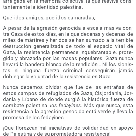
arrai­ga­da en la memo­ria colec­ti­va, la que reavi­va cons­
tan­te­men­te la iden­ti­dad palestina.
Que­ri­dos ami­gos, que­ri­dos camaradas,
A pesar de la agre­sión geno­ci­da a esca­la masi­va con­
tra Gaza de estos días, en la que dece­nas y dece­nas de
miles de már­ti­res y heri­dos se han suma­do a la terri­ble
des­truc­ción gene­ra­li­za­da de todo el espa­cio vital de
Gaza, la resis­ten­cia per­ma­ne­ce inque­bran­ta­ble, pro­te­
gi­da y abra­za­da por las masas popu­la­res. Gaza nun­ca
lle­va­rá la ban­de­ra blan­ca de la ren­di­ción… Ni los sio­nis­
tas ni nin­gu­na fuer­za cri­mi­nal con­se­gui­rán jamás
doble­gar la volun­tad de la resis­ten­cia en Gaza.
Nun­ca debe­mos olvi­dar que fue de las entra­ñas de
estos cam­pos de refu­gia­dos de Gaza, Cis­jor­da­nia, Jor­
da­nia y Líbano de don­de sur­gió la his­tó­ri­ca fuer­za de
com­ba­te pales­ti­na:
los feda­yi­nes
. Más que nun­ca, esta
resis­ten­cia a la agre­sión geno­ci­da está ver­de y lle­va la
pro­me­sa de los fedayines…
¡Que flo­rez­can mil ini­cia­ti­vas de soli­da­ri­dad en apo­yo
de Pales­ti­na y de su pro­me­te­do­ra resistencia!