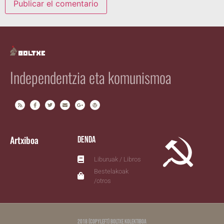
Independentzia eta komunismoa
Artxiboa
Denda
Liburuak / Libros
Bestelakoak
/otros
2018 (copyleft) Boltxe Kolektiboa