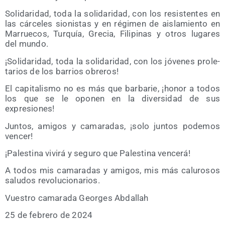
Soli­da­ri­dad, toda la soli­da­ri­dad, con los resis­ten­tes en
las cár­ce­les sio­nis­tas y en régi­men de ais­la­mien­to en
Marrue­cos, Tur­quía, Gre­cia, Fili­pi­nas y otros luga­res
del mundo.
¡Soli­da­ri­dad, toda la soli­da­ri­dad, con los jóve­nes pro­le­
ta­rios de los barrios obreros!
El capi­ta­lis­mo no es más que bar­ba­rie, ¡honor a todos
los que se le opo­nen en la diver­si­dad de sus
expresiones!
Jun­tos, ami­gos y cama­ra­das, ¡solo jun­tos pode­mos
vencer!
¡Pales­ti­na vivi­rá y segu­ro que Pales­ti­na vencerá!
A todos mis cama­ra­das y ami­gos, mis más calu­ro­sos
salu­dos revolucionarios.
Vues­tro cama­ra­da Geor­ges Abdallah
25 de febre­ro de 2024