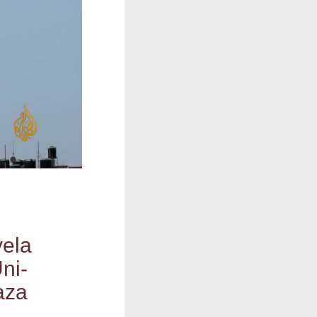
e­la
Uni­
aza