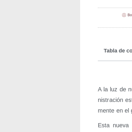
Bo
Tabla de c
A la luz de n
nis­tra­ción es
men­te en el g
Esta nue­va e