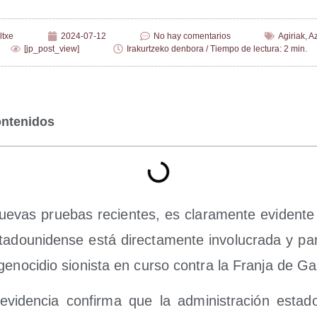
ltxe
2024-07-12
No hay comentarios
Agiriak
,
A
[jp_post_view]
Irakurtzeko denbora / Tiempo de lectura: 2 min.
ontenidos
ue­vas prue­bas recien­tes, es cla­ra­men­te evi­den­t
ta­dou­ni­den­se está direc­ta­men­te invo­lu­cra­da y par­t
eno­ci­dio sio­nis­ta en cur­so con­tra la Fran­ja de G
vi­den­cia con­fir­ma que la admi­nis­tra­ción esta­do