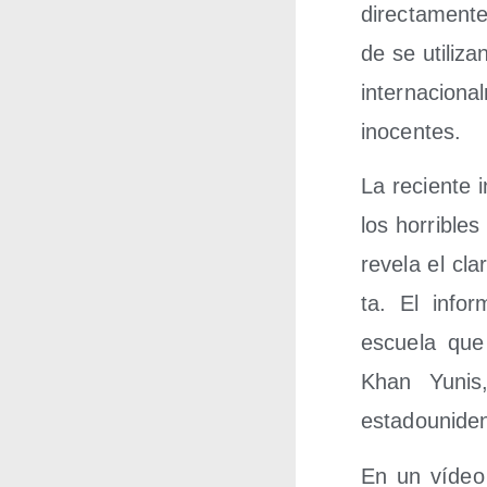
direc­ta­men­t
de se uti­li­za
inter­na­cio­n
inocentes.
La recien­te 
los horri­ble
reve­la el cla
ta. El infor
escue­la que
Khan Yunis,
estadounide
En un vídeo 