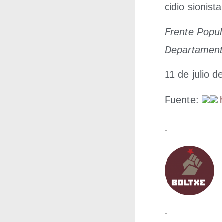
ci­dio sio­nis­
Fren­te Popu­l
Depar­ta­men
11 de julio d
Fuen­te: