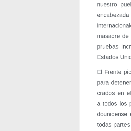
nues­tro pue­
enca­be­za­da 
inter­na­cio­n
masa­cre de K
prue­bas incri
Esta­dos Uni
El Fren­te pi
para dete­ner 
cra­dos en el
a todos los p
dou­ni­den­se
todas par­tes 