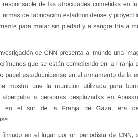
e res­pon­sa­ble de las atro­ci­da­des come­ti­das en l
n armas de fabri­ca­ción esta­dou­ni­den­se y pro­yec­ti­
al­men­te para matar sin pie­dad y a san­gre fría a mi
inves­ti­ga­ción de CNN pre­sen­ta al mun­do una ima­
s crí­me­nes que se están come­tien­do en la Fran­j
­ro papel esta­dou­ni­den­se en el arma­men­to de la en
­me mos­tró que la muni­ción uti­li­za­da para bom
 alber­ga­ba a per­so­nas des­pla­za­das en Aba­sa
 en el sur de la Fran­ja de Gaza, era de f
nse.
fil­ma­do en el lugar por un perio­dis­ta de CNN, s