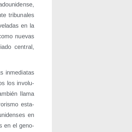
dou­ni­den­se,
e tri­bu­na­les
ve­la­das en la
a como nue­vas
ia­do cen­tral,
s inme­dia­tas
os los invo­lu­
am­bién lla­ma
o­ris­mo esta­
­ni­den­ses en
dos en el geno­