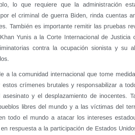
blo, lo que requie­re que la admi­nis­tra­ción esta­
por el cri­mi­nal de gue­rra Biden, rin­da cuen­tas ant
a­les. Tam­bién es impor­tan­te remi­tir las prue­bas re
han Yunis a la Cor­te Inter­na­cio­nal de Jus­ti­ci
­mi­na­to­rias con­tra la ocu­pa­ción sio­nis­ta y su al
dos.
de a la comu­ni­dad inter­na­cio­nal que tome medi­da
estos crí­me­nes bru­ta­les y res­pon­sa­bi­li­zar a tod
 ase­si­na­to y el des­pla­za­mien­to de ino­cen­tes. T
ue­blos libres del mun­do y a las víc­ti­mas del terr
 en todo el mun­do a ata­car los intere­ses esta­dou
en res­pues­ta a la par­ti­ci­pa­ción de Esta­dos Uni­