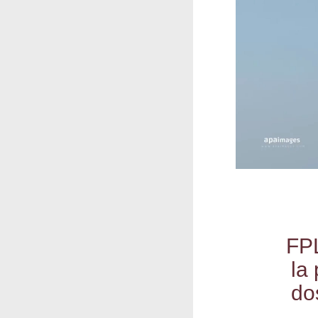
FPL
la 
do