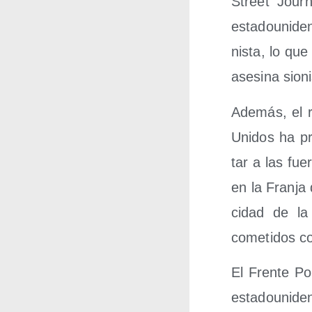
Street Jour­n
esta­dou­ni­d
nis­ta, lo que
ase­si­na sio­
Ade­más, el r
Uni­dos ha pr
tar a las fuer
en la Fran­j
ci­dad de la 
come­ti­dos co
El Fren­te Pop
esta­dou­ni­d