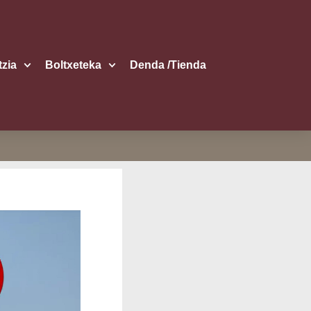
itzia
Boltxe­te­ka
Den­da /​Tien­da