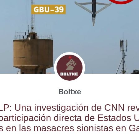
Boltxe
P: Una inves­ti­ga­ción de CNN rev
par­ti­ci­pa­ción direc­ta de Esta­dos 
s en las masa­cres sio­nis­tas en G