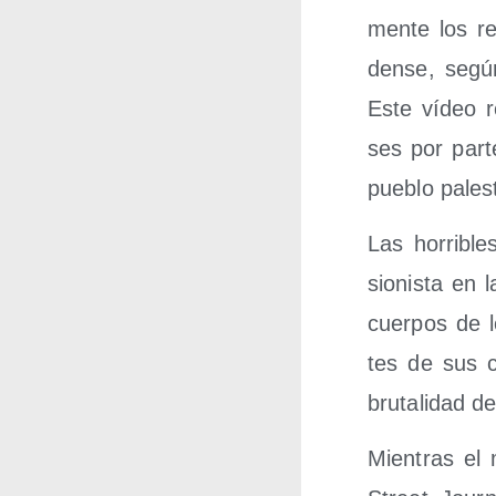
men­te los r
den­se, segú
Este vídeo re
ses por par­t
pue­blo pales
Las horri­ble
sio­nis­ta en 
cuer­pos de l
tes de sus c
bru­ta­li­dad 
Mien­tras el 