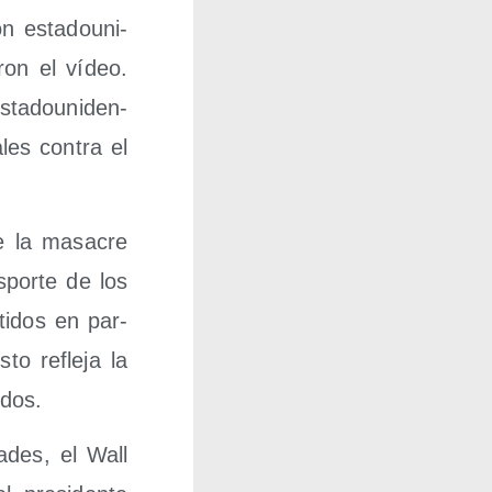
 esta­dou­ni­
ron el vídeo.
ta­dou­ni­den­
les con­tra el
de la masa­cre
s­por­te de los
ti­dos en par­
o refle­ja la
idos.
a­des, el Wall