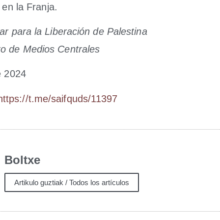
ta en la Franja.
ar para la Libe­ra­ción de Pales­ti­na
­to de Medios Centrales
e 2024
https://t.me/saifquds/11397
Boltxe
Artikulo guztiak / Todos los artículos