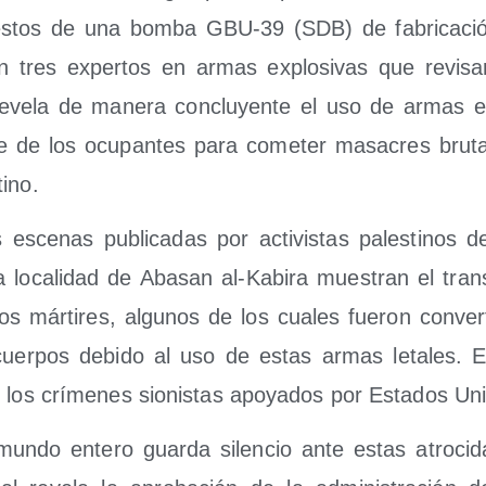
es­tos de una bom­ba GBU-39 (SDB) de fabri­ca­ción
n tres exper­tos en armas explo­si­vas que revi­sa­
ve­la de mane­ra con­clu­yen­te el uso de armas es
e de los ocu­pan­tes para come­ter masa­cres bru­ta­
tino.
s esce­nas publi­ca­das por acti­vis­tas pales­ti­nos 
la loca­li­dad de Aba­san al-Kabi­ra mues­tran el tran
os már­ti­res, algu­nos de los cua­les fue­ron con­ver­
uer­pos debi­do al uso de estas armas leta­les. Est
de los crí­me­nes sio­nis­tas apo­ya­dos por Esta­dos Un
mun­do ente­ro guar­da silen­cio ante estas atro­ci­d