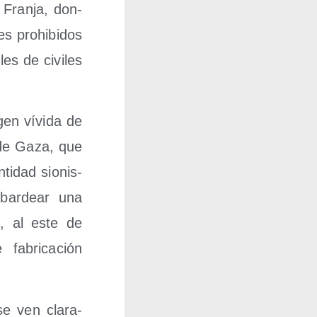
a Fran­ja, don­
les prohi­bi­dos
les de civi­les
gen vívi­da de
a de Gaza, que
ti­dad sio­nis­
­bar­dear una
n, al este de
abri­ca­ción
e ven cla­ra­