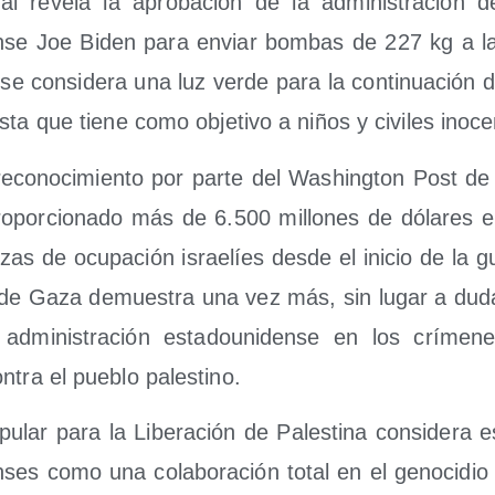
al reve­la la apro­ba­ción de la admi­nis­tra­ción del
en­se Joe Biden para enviar bom­bas de 227 kg a la
 se con­si­de­ra una luz ver­de para la con­ti­nua­ción
nis­ta que tie­ne como obje­ti­vo a niños y civi­les inoc
eco­no­ci­mien­to por par­te del Washing­ton Post d
o­por­cio­na­do más de 6.500 millo­nes de dóla­res e
­zas de ocu­pa­ción israe­líes des­de el ini­cio de la gue
a de Gaza demues­tra una vez más, sin lugar a dudas
admi­nis­tra­ción esta­dou­ni­den­se en los crí­me­
n­tra el pue­blo palestino.
u­lar para la Libe­ra­ción de Pales­ti­na con­si­de­ra es
en­ses como una cola­bo­ra­ción total en el geno­ci­dio