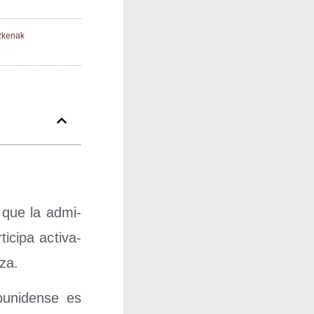
zkenak
e que la admi­
i­ci­pa acti­va­
aza.
u­ni­den­se es