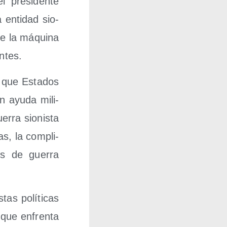
 pre­si­den­te
 enti­dad sio­
 de la máqui­na
entes.
e que Esta­dos
n ayu­da mili­
­rra sio­nis­ta
, la com­pli­
nes de gue­rra
tas polí­ti­cas
 que enfren­ta