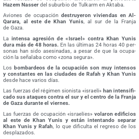
Hazem Nas­ser
del subur­bio de Tul­karm en Aktaba.
Avio­nes de ocu­pa­ción
des­tru­ye­ron vivien­das en Al-
Qara­ra, al este de Khan Yunis
, al sur de la Fran­ja
de Gaza.
La
inten­sa agre­sión de «Israel» con­tra Khan Yunis
dura más de 48 horas.
En las últi­mas 24 horas 40 per­
so­nas han sido ase­si­na­das, a pesar de que la ocu­pa­
ción la seña­la­ba como «zona segura».
Los
bom­bar­deos de la ocu­pa­ción son muy inten­sos
y cons­tan­tes en las ciu­da­des de Rafah y Khan Yunis
des­de hace varios días.
Las fuer­zas del régi­men sio­nis­ta «israe­lí»
han inten­si­fi­
ca­do sus ata­ques con­tra el sur y el cen­tro de la Fran­ja
de Gaza duran­te el viernes.
Las fuer­zas de ocu­pa­ción «israe­líes»
vola­ron edi­fi­cios
al este de Khan Yunis y están inten­tan­do sepa­rar
Khan Yunis y Rafah
, lo que difi­cul­ta el regre­so de los
desplazados.