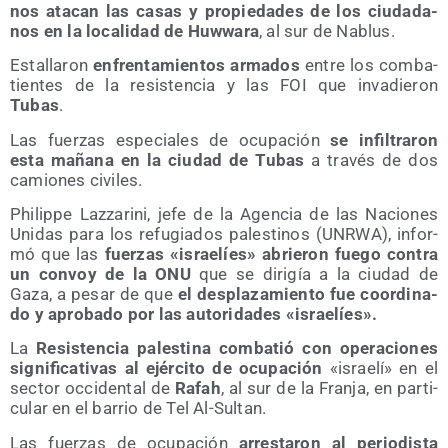
nos ata­can las casas y pro­pie­da­des de los ciu­da­da­
nos en la loca­li­dad de Huw­wa­ra
, al sur de Nablus.
Esta­lla­ron
enfren­ta­mien­tos arma­dos
entre los com­ba­
tien­tes de la resis­ten­cia y las FOI que inva­die­ron
Tubas
.
Las fuer­zas espe­cia­les de ocu­pa­ción
se infil­tra­ron
esta maña­na en la ciu­dad de Tubas
a tra­vés de dos
camio­nes civiles.
Phi­lip­pe Laz­za­ri­ni, jefe de la Agen­cia de las Nacio­nes
Uni­das para los refu­gia­dos pales­ti­nos (UNRWA), infor­
mó que las
fuer­zas «israe­líes» abrie­ron fue­go con­tra
un con­voy de la ONU
que se diri­gía a la ciu­dad de
Gaza, a pesar de que
el des­pla­za­mien­to fue coor­di­na­
do y apro­ba­do por las auto­ri­da­des «israe­líes».
La
Resis­ten­cia pales­ti­na com­ba­tió con ope­ra­cio­nes
sig­ni­fi­ca­ti­vas al ejér­ci­to de ocu­pa­ción
«israe­lí» en el
sec­tor occi­den­tal de
Rafah
, al sur de la Fran­ja, en par­ti­
cu­lar en el barrio de Tel Al-Sultan.
Las fuer­zas de ocu­pa­ción
arres­ta­ron al perio­dis­ta