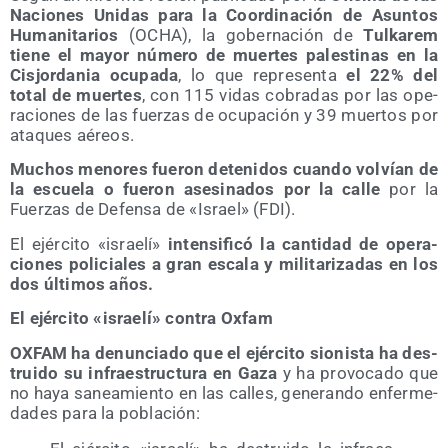
Nacio­nes Uni­das para la Coor­di­na­ción de Asun­tos
Huma­ni­ta­rios
(OCHA), la gober­na­ción de
Tul­ka­rem
tie­ne el mayor núme­ro de muer­tes pales­ti­nas en la
Cis­jor­da­nia ocu­pa­da
, lo que repre­sen­ta
el 22% del
total de muer­tes
, con 115 vidas cobra­das por las ope­
ra­cio­nes de las fuer­zas de ocu­pa­ción y 39 muer­tos por
ata­ques aéreos.
Muchos meno­res fue­ron dete­ni­dos cuan­do vol­vían de
la escue­la o fue­ron ase­si­na­dos por la calle
por la
Fuer­zas de Defen­sa de «Israel» (FDI).
El ejér­ci­to «israe­lí»
inten­si­fi­có la can­ti­dad de ope­ra­
cio­nes poli­cia­les a gran esca­la y mili­ta­ri­za­das en los
dos últi­mos años.
El ejér­ci­to «israe­lí» con­tra Oxfam
OXFAM ha denun­cia­do que el ejér­ci­to sio­nis­ta ha des­
trui­do su infra­es­truc­tu­ra en Gaza
y ha pro­vo­ca­do que
no haya sanea­mien­to en las calles, gene­ran­do enfer­me­
da­des para la población: