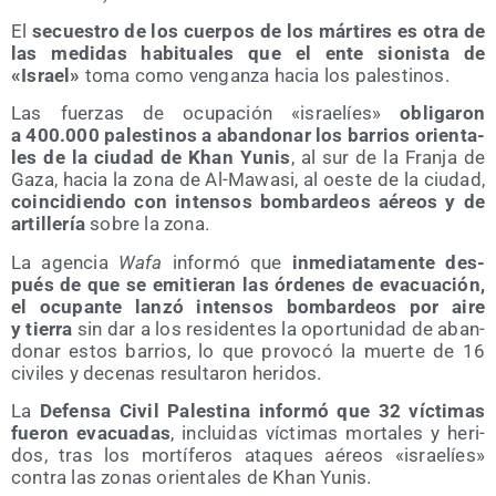
El
secues­tro de los cuer­pos de los már­ti­res es otra de
las medi­das habi­tua­les que el ente sio­nis­ta de
«Israel»
toma como ven­gan­za hacia los palestinos.
Las fuer­zas de ocu­pa­ción «israe­líes»
obli­ga­ron
a 400.000 pales­ti­nos a aban­do­nar los barrios orien­ta­
les de la ciu­dad de Khan Yunis
, al sur de la Fran­ja de
Gaza, hacia la zona de Al-Mawa­si, al oes­te de la ciu­dad,
coin­ci­dien­do con inten­sos bom­bar­deos aéreos y de
arti­lle­ría
sobre la zona.
La agen­cia
Wafa
infor­mó que
inme­dia­ta­men­te des­
pués de que se emi­tie­ran las órde­nes de eva­cua­ción,
el ocu­pan­te lan­zó inten­sos bom­bar­deos por aire
y tie­rra
sin dar a los resi­den­tes la opor­tu­ni­dad de aban­
do­nar estos barrios, lo que pro­vo­có la muer­te de 16
civi­les y dece­nas resul­ta­ron heridos.
La
Defen­sa Civil Pales­ti­na infor­mó que 32 víc­ti­mas
fue­ron eva­cua­das
, inclui­das víc­ti­mas mor­ta­les y heri­
dos, tras los mor­tí­fe­ros ata­ques aéreos «israe­líes»
con­tra las zonas orien­ta­les de Khan Yunis.