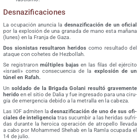
Des­na­zi­fi­ca­cio­nes
La ocu­pa­ción anun­cia la
des­na­zi­fi­ca­ción de un ofi­cial
por la explo­sión de una gra­na­da de mano esta maña­na
(lunes) en la Fran­ja de Gaza.
Dos sio­nis­tas resul­ta­ron heri­dos
como resul­ta­do del
ata­que con cohe­tes de Hezbollah.
Se regis­tra­ron
múl­ti­ples bajas
en las filas del ejér­ci­to
«israe­lí» como con­se­cuen­cia de la
explo­sión de un
túnel en Rafah.
Un
sol­da­do de la Bri­ga­da Gola­ni resul­tó gra­ve­men­te
heri­do
en el sitio de Dalia y fue ingre­sa­do para una ciru­
gía de emer­gen­cia debi­do a la metra­lla en la cabeza.
Las IOF admi­ten la
des­na­zi­fi­ca­ción de uno de sus ofi­
cia­les de inte­li­gen­cia
tras sucum­bir a las heri­das sufri­
das duran­te la heroi­ca ope­ra­ción de atro­pe­llo lle­va­da
a cabo por Moham­med Shehab en la Ram­la ocu­pa­da el
14 de julio.