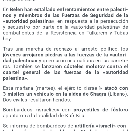
En
Belen han esta­lla­do enfren­ta­mien­tos entre pales­ti­
nos y miem­bros de las Fuer­zas de Segu­ri­dad de la
«auto­ri­dad pales­ti­na»
, en res­pues­ta a la per­se­cu­ción
y secues­tro por par­te de la «auto­ri­dad pales­ti­na» de
com­ba­tien­tes de la Resis­ten­cia en Tul­ka­rem y Tubas
hoy.
Tras una mar­cha de recha­zo al arres­to polí­ti­co, los
jóve­nes arro­ja­ron pie­dras a las fuer­zas de la «auto­ri­
dad pales­ti­na»
y que­ma­ron neu­má­ti­cos en las carre­te­
ras. Tam­bién se
lan­za­ron cóc­te­les molo­tov con­tra el
cuar­tel gene­ral de las fuer­zas de la «auto­ri­dad
palestina».
Esta maña­na (mar­tes), el ejér­ci­to «israe­lí»
ata­có con
3 misi­les un vehícu­lo en la aldea de Shaq­ra
(Líbano).
Dos civi­les resul­ta­ron heridos.
Bom­bar­deos «israe­líes» con
pro­yec­ti­les de fós­fo­ro
apun­ta­ron a la loca­li­dad de Kafr Kila.
Se infor­ma de bom­bar­deos de
arti­lle­ría «israe­lí» con­