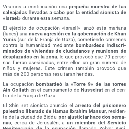
Vea­mos a con­ti­nua­ción una
peque­ña mues­tra de las
sal­va­ja­das lle­va­das a cabo por la enti­dad sio­nis­ta de
«Israel»
duran­te esta semana.
El ejér­ci­to de ocu­pa­ción «israe­lí» lan­zó esta maña­na
(lunes) una
nue­va agre­sión en la gober­na­ción de Khan
Yunis
(sur de la Fran­ja de Gaza), come­tien­do crí­me­nes
con­tra la huma­ni­dad median­te
bom­bar­deos indis­cri­
mi­na­dos de vivien­das de ciu­da­da­nos y reunio­nes de
des­pla­za­dos en la zona
, lo que pro­vo­có que 70 per­so­
nas fue­ran ase­si­na­das, entre ellos un gran núme­ro de
niños y muje­res. Este cri­men tam­bién pro­vo­có que
más de 200 per­so­nas resul­ta­ran heridas.
La ocu­pa­ción
bom­bar­deó la «Torre 9» de las torres
Ain Goliath
en el cam­pa­men­to de
Nus­sei­rat
en el cen­
tro de la Fran­ja de Gaza.
El Shin Bet sio­nis­ta anun­ció el
arres­to del pri­sio­ne­ro
pales­tino libe­ra­do de Hamas Ibrahim Man­sur
, resi­den­
te de la ciu­dad de Bid­du,
por ajus­ti­ciar hace dos sema­
nas
, cer­ca de Jeru­sa­lén, a
un miem­bro del Ser­vi­cio
Peni­ten­cia­rio de la ocu­pa­ción
lla­ma­do Yohay Avni.