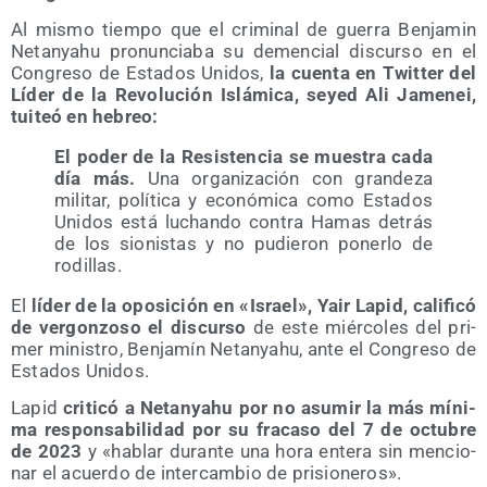
Al mis­mo tiem­po que el cri­mi­nal de gue­rra Ben­ja­min
Netan­yahu pro­nun­cia­ba su demen­cial dis­cur­so en el
Con­gre­so de Esta­dos Uni­dos,
la cuen­ta en Twit­ter del
Líder de la Revo­lu­ción Islá­mi­ca, seyed Ali Jame­nei,
tui­teó en hebreo:
El poder de la Resis­ten­cia se mues­tra cada
día más.
Una orga­ni­za­ción con gran­de­za
mili­tar, polí­ti­ca y eco­nó­mi­ca como Esta­dos
Uni­dos está luchan­do con­tra Hamas detrás
de los sio­nis­tas y no pudie­ron poner­lo de
rodillas.
El
líder de la opo­si­ción en «Israel», Yair Lapid, cali­fi­có
de ver­gon­zo­so el dis­cur­so
de este miér­co­les del pri­
mer minis­tro, Ben­ja­mín Netan­yahu, ante el Con­gre­so de
Esta­dos Unidos.
Lapid
cri­ti­có a Netan­yahu por no asu­mir la más míni­
ma res­pon­sa­bi­li­dad por su fra­ca­so del 7 de octu­bre
de 2023
y «hablar duran­te una hora ente­ra sin men­cio­
nar el acuer­do de inter­cam­bio de prisioneros».