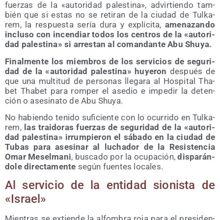
fuer­zas de la «auto­ri­dad pales­ti­na», advir­tien­do tam­
bién que si estas no se reti­ran de la ciu­dad de Tul­ka­
rem, la res­pues­ta sería dura y explí­ci­ta,
ame­na­zan­do
inclu­so con incen­diar todos los cen­tros de la «auto­ri­
dad pales­ti­na» si arres­tan al coman­dan­te Abu Shuya.
Final­men­te los miem­bros de los ser­vi­cios de segu­ri­
dad de la «auto­ri­dad pales­ti­na» huye­ron
des­pués de
que una mul­ti­tud de per­so­nas lle­ga­ra al Hos­pi­tal Tha­
bet Tha­bet para rom­per el ase­dio e impe­dir la deten­
ción o ase­si­na­to de Abu Shuya.
No habien­do teni­do sufi­cien­te con lo ocu­rri­do en Tul­ka­
rem,
las trai­do­ras fuer­zas de segu­ri­dad de la «auto­ri­
dad pales­ti­na» irrum­pie­ron el sába­do en la ciu­dad de
Tubas para ase­si­nar al lucha­dor de la Resis­ten­cia
Omar Mesel­ma­ni
, bus­ca­do por la ocu­pa­ción,
dis­pa­rán­
do­le direc­ta­men­te
según fuen­tes locales.
Al ser­vi­cio de la enti­dad sio­nis­ta de
«Israel»
Mien­tras se extien­de la alfom­bra roja para el pre­si­den­