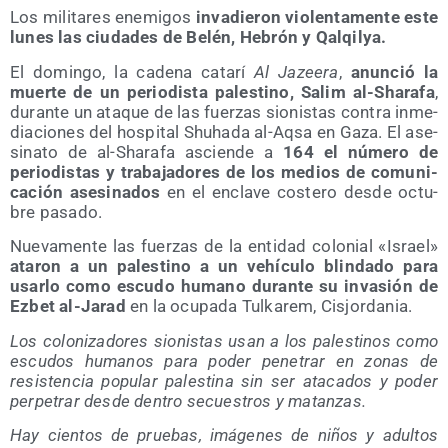
Los mili­ta­res enemi­gos
inva­die­ron vio­len­ta­men­te este
lunes las ciu­da­des de Belén, Hebrón y Qalqilya.
El domin­go, la cade­na cata­rí
Al Jazee­ra
,
anun­ció la
muer­te de un perio­dis­ta pales­tino, Salim al-Sha­ra­fa
,
duran­te un ata­que de las fuer­zas sio­nis­tas con­tra inme­
dia­cio­nes del hos­pi­tal Shuha­da al-Aqsa en Gaza. El ase­
si­na­to de al-Sha­ra­fa ascien­de a
164 el núme­ro de
perio­dis­tas y tra­ba­ja­do­res de los medios de comu­ni­
ca­ción ase­si­na­dos
en el encla­ve cos­te­ro des­de octu­
bre pasado.
Nue­va­men­te las fuer­zas de la enti­dad colo­nial «Israel»
ata­ron a un pales­tino a un vehícu­lo blin­da­do para
usar­lo como escu­do humano duran­te su inva­sión de
Ezbet al-Jarad
en la ocu­pa­da Tul­ka­rem, Cisjordania.
Los colo­ni­za­do­res sio­nis­tas usan a los pales­ti­nos como
escu­dos huma­nos para poder pene­trar en zonas de
resis­ten­cia popu­lar pales­ti­na sin ser ata­ca­dos y poder
per­pe­trar des­de den­tro secues­tros y matanzas.
Hay cien­tos de prue­bas, imá­ge­nes de niños y adul­tos