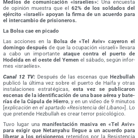
Medios de comu­ni­ca­ción «israe­líes»:
Una encues­ta
de opi­nión mues­tra que el
62% de los sol­da­dos del
ejér­ci­to «israe­lí» apo­yan la fir­ma de un acuer­do para
el inter­cam­bio de prisioneros.
La Bol­sa cae en picado
Las accio­nes en la
Bol­sa de «Tel Aviv» caye­ron el
domin­go des­pués
de que la ocu­pa­ción «israe­lí» lle­va­ra
a cabo un impor­tan­te
ata­que con­tra el puer­to de
Hodei­da en el oes­te del Yemen
el sába­do, según infor­
mes «israe­líes».
Canal 12 TV:
Des­pués de las esce­nas que
Hez­bu­llah
publi­có la últi­ma vez sobre el puer­to de Hai­fa y otras
ins­ta­la­cio­nes estra­té­gi­cas,
esta vez se publi­ca­ron
esce­nas de la iden­ti­fi­ca­ción de una base aérea y bate­
rías de la Cúpu­la de Hie­rro
, y en un video de 9 minu­tos
[
expli­ca­ción en el apar­ta­do «Resis­ten­cia del Líbano»
]. Lo
que pre­ten­de Hez­bu­llah es crear terror psicológico.
Tuvo lugar una
mani­fes­ta­ción masi­va en «Tel Aviv»
para exi­gir que Netan­yahu lle­gue a un acuer­do para
libe­rar a los pri­sio­ne­ros
rete­ni­dos por la Resis­ten­cia