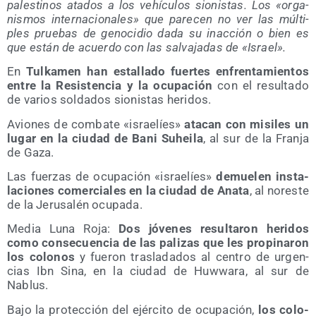
pales­ti­nos ata­dos a los vehícu­los sio­nis­tas. Los «orga­
nis­mos inter­na­cio­na­les» que pare­cen no ver las múl­ti­
ples prue­bas de geno­ci­dio dada su inac­ción o bien es
que están de acuer­do con las sal­va­ja­das de «Israel».
En
Tul­ka­men han esta­lla­do fuer­tes enfren­ta­mien­tos
entre la Resis­ten­cia y la ocu­pa­ción
con el resul­ta­do
de varios sol­da­dos sio­nis­tas heridos.
Avio­nes de com­ba­te «israe­líes»
ata­can con misi­les un
lugar en la ciu­dad de Bani Suhei­la
, al sur de la Fran­ja
de Gaza.
Las fuer­zas de ocu­pa­ción «israe­líes»
demue­len ins­ta­
la­cio­nes comer­cia­les en la ciu­dad de Ana­ta
, al nores­te
de la Jeru­sa­lén ocupada.
Media Luna Roja:
Dos jóve­nes resul­ta­ron heri­dos
como con­se­cuen­cia de las pali­zas que les pro­pi­na­ron
los colo­nos
y fue­ron tras­la­da­dos al cen­tro de urgen­
cias Ibn Sina, en la ciu­dad de Huw­wa­ra, al sur de
Nablus.
Bajo la pro­tec­ción del ejér­ci­to de ocu­pa­ción,
los colo­