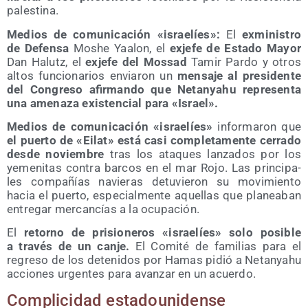
palestina.
Medios de comu­ni­ca­ción «israe­líes»:
El
exmi­nis­tro
de Defen­sa
Moshe Yaa­lon, el
exje­fe de Esta­do Mayor
Dan Halutz, el
exje­fe del Mos­sad
Tamir Par­do y otros
altos fun­cio­na­rios envia­ron un
men­sa­je al pre­si­den­te
del Con­gre­so afir­man­do que Netan­yahu repre­sen­ta
una ame­na­za exis­ten­cial para «Israel».
Medios de comu­ni­ca­ción «israe­líes»
infor­ma­ron que
el puer­to de «Eilat» está casi com­ple­ta­men­te cerra­do
des­de noviem­bre
tras los ata­ques lan­za­dos por los
yeme­ni­tas con­tra bar­cos en el mar Rojo. Las prin­ci­pa­
les com­pa­ñías navie­ras detu­vie­ron su movi­mien­to
hacia el puer­to, espe­cial­men­te aque­llas que pla­nea­ban
entre­gar mer­can­cías a la ocupación.
El
retorno de pri­sio­ne­ros «israe­líes» solo posi­ble
a tra­vés de un can­je.
El Comi­té de fami­lias para el
regre­so de los dete­ni­dos por Hamas pidió a Netan­yahu
accio­nes urgen­tes para avan­zar en un acuerdo.
Com­pli­ci­dad estadounidense