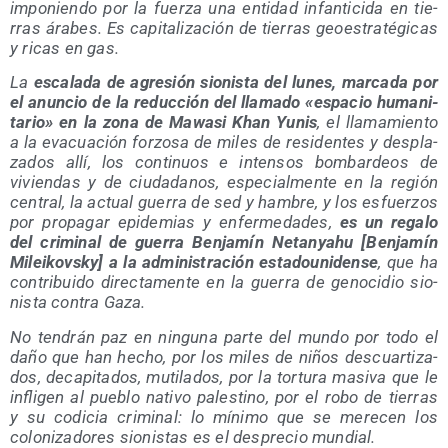
impo­nien­do por la fuer­za una enti­dad infan­ti­ci­da en tie­
rras ára­bes. Es capi­ta­li­za­ción de tie­rras geo­es­tra­té­gi­cas
y ricas en gas.
La
esca­la­da de agre­sión sio­nis­ta del lunes, mar­ca­da por
el anun­cio de la reduc­ción del lla­ma­do «espa­cio huma­ni­
ta­rio» en la zona de Mawa­si Khan Yunis
, el lla­ma­mien­to
a la eva­cua­ción for­zo­sa de miles de resi­den­tes y des­pla­
za­dos allí, los con­ti­nuos e inten­sos bom­bar­deos de
vivien­das y de ciu­da­da­nos, espe­cial­men­te en la región
cen­tral, la actual gue­rra de sed y ham­bre, y los esfuer­zos
por pro­pa­gar epi­de­mias y enfer­me­da­des,
es un rega­lo
del cri­mi­nal de gue­rra Ben­ja­mín Netan­yahu [Ben­ja­mín
Milei­kovsky] a la admi­nis­tra­ción esta­dou­ni­den­se
, que ha
con­tri­bui­do direc­ta­men­te en la gue­rra de geno­ci­dio sio­
nis­ta con­tra Gaza.
No ten­drán paz en nin­gu­na par­te del mun­do por todo el
daño que han hecho, por los miles de niños des­cuar­ti­za­
dos, deca­pi­ta­dos, muti­la­dos, por la tor­tu­ra masi­va que le
infli­gen al pue­blo nati­vo pales­tino, por el robo de tie­rras
y su codi­cia cri­mi­nal: lo míni­mo que se mere­cen los
colo­ni­za­do­res sio­nis­tas es el des­pre­cio mundial.