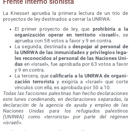
Fren­te interno sionista
La Knes­set aprue­ba la pri­me­ra lec­tu­ra de un trío de
pro­yec­tos de ley des­ti­na­dos a cerrar la UNRWA:
El pri­mer pro­yec­to de ley, que
prohi­bi­ría a la
orga­ni­za­ción ope­rar en terri­to­rio «israe­lí»
, se
aprue­ba con 58 votos a favor y 9 en contra.
La segun­da, des­ti­na­da a
des­po­jar al per­so­nal de
la UNRWA de las inmu­ni­da­des y pri­vi­le­gios lega­
les reco­no­ci­dos al per­so­nal de las Nacio­nes Uni­
das
en «Israel», fue apro­ba­da por 63 votos a favor
y 9 en contra.
La ter­ce­ra, que
cali­fi­ca­ría a la UNRWA de orga­ni­
za­ción terro­ris­ta
y exi­gi­ría a «Israel» que cor­te
víncu­los con ella, es apro­ba­da por 50 a 10.
Todas las fac­cio­nes pales­ti­nas han hecho decla­ra­cio­nes
este lunes con­de­nan­do, en decla­ra­cio­nes sepa­ra­das, la
decla­ra­ción de la agen­cia de ayu­da y empleo de las
Nacio­nes Uni­das para los refu­gia­dos pales­ti­nos
(UNRWA) como «terro­ris­ta» por par­te del régi­men
«israe­lí».