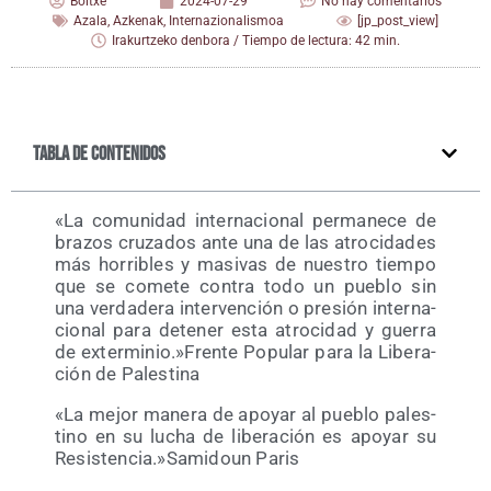
Boltxe
2024-07-29
No hay comentarios
Azala
,
Azkenak
,
Internazionalismoa
[jp_post_view]
Irakurtzeko denbora / Tiempo de lectura: 42 min.
Tabla de contenidos
«La comu­ni­dad inter­na­cio­nal per­ma­ne­ce de
bra­zos cru­za­dos ante una de las atro­ci­da­des
más horri­bles y masi­vas de nues­tro tiem­po
que se come­te con­tra todo un pue­blo sin
una ver­da­de­ra inter­ven­ción o pre­sión inter­na­
cio­nal para dete­ner esta atro­ci­dad y gue­rra
de exterminio.»Frente Popu­lar para la Libe­ra­
ción de Palestina
«La mejor mane­ra de apo­yar al pue­blo pales­
tino en su lucha de libe­ra­ción es apo­yar su
Resistencia.»Samidoun Paris