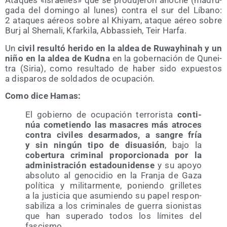
Ata­ques «israe­líes» que se pro­du­je­ron ano­che (madru­
ga­da del domin­go al lunes) con­tra el sur del Líbano:
2 ata­ques aéreos sobre al Khi­yam, ata­que aéreo sobre
Burj al She­ma­li, Kfar­ki­la, Abbas­sieh, Teir Harfa.
Un
civil resul­tó heri­do en la aldea de Ruwayhi­nah y un
niño en la aldea de Kud­na
en la gober­na­ción de Qunei­
tra (Siria), como resul­ta­do de haber sido expues­tos
a dis­pa­ros de sol­da­dos de ocupación.
Como dice Hamas:
El gobierno de ocu­pa­ción terro­ris­ta
con­ti­
núa come­tien­do las masa­cres más atro­ces
con­tra civi­les des­ar­ma­dos, a san­gre fría
y sin nin­gún tipo de disua­sión
, bajo la
cober­tu­ra cri­mi­nal pro­por­cio­na­da por la
admi­nis­tra­ción esta­dou­ni­den­se
y su apo­yo
abso­lu­to al geno­ci­dio en la Fran­ja de Gaza
polí­ti­ca y mili­tar­men­te, ponien­do gri­lle­tes
a la jus­ti­cia que asu­mien­do su papel res­pon­
sa­bi­li­za a los cri­mi­na­les de gue­rra sio­nis­tas
que han supe­ra­do todos los lími­tes del
fascismo.