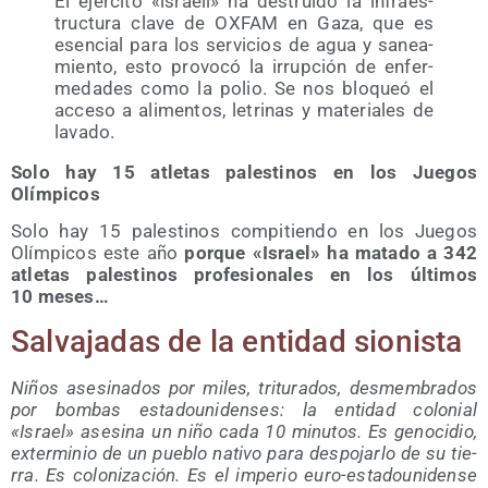
El ejér­ci­to «israe­lí» ha des­trui­do la infra­es­
truc­tu­ra cla­ve de OXFAM en Gaza, que es
esen­cial para los ser­vi­cios de agua y sanea­
mien­to, esto pro­vo­có la irrup­ción de enfer­
me­da­des como la polio. Se nos blo­queó el
acce­so a ali­men­tos, letri­nas y mate­ria­les de
lavado.
Solo hay 15 atle­tas pales­ti­nos en los Jue­gos
Olímpicos
Solo hay 15 pales­ti­nos com­pi­tien­do en los Jue­gos
Olím­pi­cos este año
por­que «Israel» ha mata­do a 342
atle­tas pales­ti­nos pro­fe­sio­na­les en los últi­mos
10 meses…
Sal­va­ja­das de la enti­dad sionista
Niños ase­si­na­dos por miles, tri­tu­ra­dos, des­mem­bra­dos
por bom­bas esta­dou­ni­den­ses: la enti­dad colo­nial
«Israel» ase­si­na un niño cada 10 minu­tos. Es geno­ci­dio,
exter­mi­nio de un pue­blo nati­vo para des­po­jar­lo de su tie­
rra. Es colo­ni­za­ción. Es el impe­rio euro-esta­dou­ni­den­se