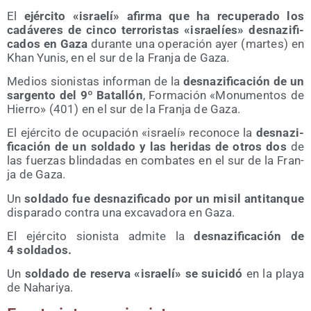
El
ejér­ci­to «israe­lí» afir­ma que ha recu­pe­ra­do los
cadá­ve­res de cin­co terro­ris­tas «israe­líes» des­na­zi­fi­
ca­dos en Gaza
duran­te una ope­ra­ción ayer (mar­tes) en
Khan Yunis, en el sur de la Fran­ja de Gaza.
Medios sio­nis­tas infor­man de la
des­na­zi­fi­ca­ción de un
sar­gen­to del 9º Bata­llón
, For­ma­ción «Monu­men­tos de
Hie­rro» (401) en el sur de la Fran­ja de Gaza.
El ejér­ci­to de ocu­pa­ción «israe­lí» reco­no­ce la
des­na­zi­
fi­ca­ción de un sol­da­do y las heri­das de otros dos
de
las fuer­zas blin­da­das en com­ba­tes en el sur de la Fran­
ja de Gaza.
Un
sol­da­do fue des­na­zi­fi­ca­do por un misil anti­tan­que
dis­pa­ra­do con­tra una exca­va­do­ra en Gaza.
El ejér­ci­to sio­nis­ta admi­te la
des­na­zi­fi­ca­ción de
4 soldados.
Un
sol­da­do de reser­va «israe­lí» se sui­ci­dó
en la pla­ya
de Nahariya.