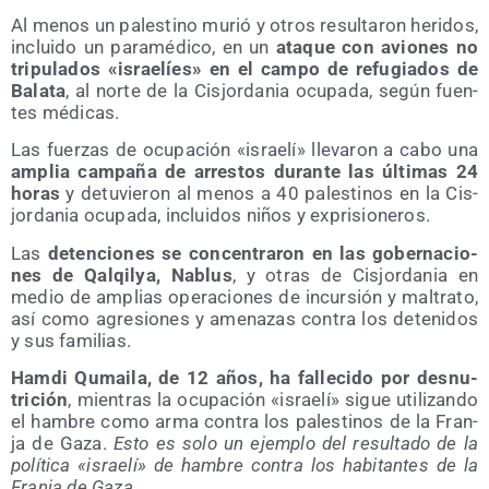
Al menos un pales­tino murió y otros resul­ta­ron heri­dos,
inclui­do un para­mé­di­co, en un
ata­que con avio­nes no
tri­pu­la­dos «israe­líes» en el cam­po de refu­gia­dos de
Bala­ta
, al nor­te de la Cis­jor­da­nia ocu­pa­da, según fuen­
tes médicas.
Las fuer­zas de ocu­pa­ción «israe­lí» lle­va­ron a cabo una
amplia cam­pa­ña de arres­tos duran­te las últi­mas 24
horas
y detu­vie­ron al menos a 40 pales­ti­nos en la Cis­
jor­da­nia ocu­pa­da, inclui­dos niños y exprisioneros.
Las
deten­cio­nes se con­cen­tra­ron en las gober­na­cio­
nes de Qal­qil­ya, Nablus
, y otras de Cis­jor­da­nia en
medio de amplias ope­ra­cio­nes de incur­sión y mal­tra­to,
así como agre­sio­nes y ame­na­zas con­tra los dete­ni­dos
y sus familias.
Ham­di Qumai­la, de 12 años, ha falle­ci­do por des­nu­
tri­ción
, mien­tras la ocu­pa­ción «israe­lí» sigue uti­li­zan­do
el ham­bre como arma con­tra los pales­ti­nos de la Fran­
ja de Gaza.
Esto es solo un ejem­plo del resul­ta­do de la
polí­ti­ca «israe­lí» de ham­bre con­tra los habi­tan­tes de la
Fran­ja de Gaza.