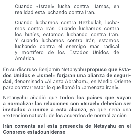
Cuan­do «Israel» lucha con­tra Hamas, en
reali­dad está luchan­do con­tra Irán.
Cuan­do lucha­mos con­tra Hez­bu­llah, lucha­
mos con­tra Irán. Cuan­do lucha­mos con­tra
los hutíes, esta­mos luchan­do con­tra Irán.
Y cuan­do lucha­mos con­tra Irán, esta­mos
luchan­do con­tra el enemi­go más radi­cal
y mor­tí­fe­ro de los Esta­dos Uni­dos de
América.
En su dis­cru­so Ben­ja­mín Netan­yahu
pro­pu­so que Esta­
dos Uni­dos e «Israel» for­ja­ran una alian­za de segu­ri­
dad
, deno­mi­na­da «Alian­za Abraham», en Medio Orien­te
para con­tra­rres­tar lo que lla­mó la «ame­na­za iraní».
Netan­yahu aña­dió que
todos los paí­ses que vayan
a nor­ma­li­zar las rela­cio­nes con «Israel» debe­rían ser
invi­ta­dos a unir­se a esta alian­za
, ya que sería una
«exten­sión natu­ral» de los acuer­dos de normalización.
Irán comen­ta así esta pre­sen­cia de Neta­yahu en el
Con­gre­so estadounidense