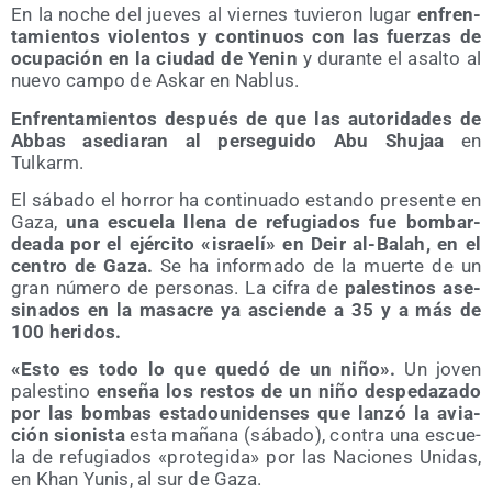
En la noche del jue­ves al vier­nes tuvie­ron lugar
enfren­
ta­mien­tos vio­len­tos y con­ti­nuos con las fuer­zas de
ocu­pa­ción en la ciu­dad de Yenin
y duran­te el asal­to al
nue­vo cam­po de Askar en Nablus.
Enfren­ta­mien­tos des­pués de que las auto­ri­da­des de
Abbas ase­dia­ran al per­se­gui­do Abu Shu­jaa
en
Tulkarm.
El sába­do el horror ha con­ti­nua­do estan­do pre­sen­te en
Gaza,
una escue­la lle­na de refu­gia­dos fue bom­bar­
dea­da por el ejér­ci­to «israe­lí» en Deir al-Balah, en el
cen­tro de Gaza.
Se ha infor­ma­do de la muer­te de un
gran núme­ro de per­so­nas. La cifra de
pales­ti­nos ase­
si­na­dos en la masa­cre ya ascien­de a 35 y a más de
100 heridos.
«Esto es todo lo que que­dó de un niño».
Un joven
pales­tino
ense­ña los res­tos de un niño des­pe­da­za­do
por las bom­bas esta­dou­ni­den­ses que lan­zó la avia­
ción sio­nis­ta
esta maña­na (sába­do), con­tra una escue­
la de refu­gia­dos «pro­te­gi­da» por las Nacio­nes Uni­das,
en Khan Yunis, al sur de Gaza.