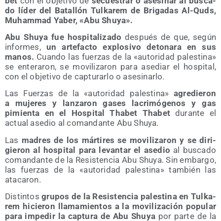
bet
con el obje­ti­vo de
secues­trar o ase­si­nar al bus­ca­
do líder del Bata­llón Tul­ka­rem de Bri­ga­das Al-Quds,
Muham­mad Yaber, «Abu Shuya».
Abu Shu­ya fue hos­pi­ta­li­za­do
des­pués de que, según
infor­mes,
un arte­fac­to explo­si­vo deto­na­ra en sus
manos.
Cuan­do las fuer­zas de la «auto­ri­dad pales­ti­na»
se ente­ra­ron, se movi­li­za­ron para ase­diar el hos­pi­tal,
con el obje­ti­vo de cap­tu­rar­lo o asesinarlo.
Las Fuer­zas de la «auto­ri­dad pales­ti­na»
agre­die­ron
a muje­res y lan­za­ron gases lacri­mó­ge­nos y gas
pimien­ta en el Hos­pi­tal Tha­bet Tha­bet
duran­te el
actual ase­dio al coman­dan­te Abu Shuya.
Las
madres de los már­ti­res se movi­li­za­ron y se diri­
gie­ron al hos­pi­tal para levan­tar el ase­dio
al bus­ca­do
coman­dan­te de la Resis­ten­cia Abu Shu­ya. Sin embar­go,
las fuer­zas de la «auto­ri­dad pales­ti­na» tam­bién las
atacaron.
Dis­tin­tos
gru­pos de la Resis­ten­cia pales­ti­na en Tul­ka­
rem hicie­ron lla­ma­mien­tos a la movi­li­za­ción popu­lar
para impe­dir la cap­tu­ra de Abu Shu­ya
por par­te de la