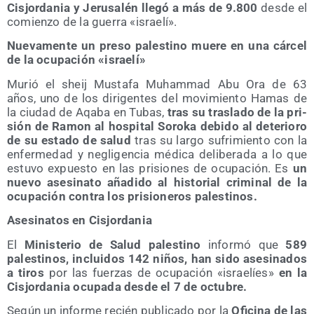
Cis­jor­da­nia y Jeru­sa­lén lle­gó a más de 9.800
des­de el
comien­zo de la gue­rra «israe­lí».
Nue­va­men­te un pre­so pales­tino mue­re en una cár­cel
de la ocu­pa­ción «israe­lí»
Murió el sheij Mus­ta­fa Muham­mad Abu Ora de 63
años, uno de los diri­gen­tes del movi­mien­to Hamas de
la ciu­dad de Aqa­ba en Tubas,
tras su tras­la­do de la pri­
sión de Ramon al hos­pi­tal Soro­ka debi­do al dete­rio­ro
de su esta­do de salud
tras su lar­go sufri­mien­to con la
enfer­me­dad y negli­gen­cia médi­ca deli­be­ra­da a lo que
estu­vo expues­to en las pri­sio­nes de ocu­pa­ción. Es
un
nue­vo ase­si­na­to aña­di­do al his­to­rial cri­mi­nal de la
ocu­pa­ción con­tra los pri­sio­ne­ros palestinos.
Ase­si­na­tos en Cisjordania
El
Minis­te­rio de Salud pales­tino
infor­mó que
589
pales­ti­nos, inclui­dos 142 niños, han sido ase­si­na­dos
a tiros
por las fuer­zas de ocu­pa­ción «israe­líes»
en la
Cis­jor­da­nia ocu­pa­da des­de el 7 de octubre.
Según un infor­me recién publi­ca­do por la
Ofi­ci­na de las