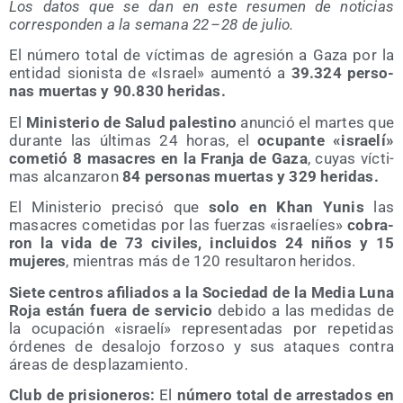
Los datos que se dan en este resu­men de noti­cias
corres­pon­den a la sema­na 22 – 28 de julio.
El núme­ro total de víc­ti­mas de agre­sión a Gaza por la
enti­dad sio­nis­ta de «Israel» aumen­tó a
39.324 per­so­
nas muer­tas y 90.830 heridas.
El
Minis­te­rio de Salud pales­tino
anun­ció el mar­tes que
duran­te las últi­mas 24 horas, el
ocu­pan­te «israe­lí»
come­tió 8 masa­cres en la Fran­ja de Gaza
, cuyas víc­ti­
mas alcan­za­ron
84 per­so­nas muer­tas y 329 heridas.
El Minis­te­rio pre­ci­só que
solo en Khan Yunis
las
masa­cres come­ti­das por las fuer­zas «israe­líes»
cobra­
ron la vida de 73 civi­les, inclui­dos 24 niños y 15
muje­res
, mien­tras más de 120 resul­ta­ron heridos.
Sie­te cen­tros afi­lia­dos a la Socie­dad de la Media Luna
Roja están fue­ra de ser­vi­cio
debi­do a las medi­das de
la ocu­pa­ción «israe­lí» repre­sen­ta­das por repe­ti­das
órde­nes de des­alo­jo for­zo­so y sus ata­ques con­tra
áreas de desplazamiento.
Club de pri­sio­ne­ros:
El
núme­ro total de arres­ta­dos en