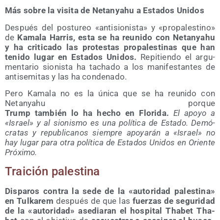
Más sobre la visi­ta de Netan­yahu a Esta­dos Unidos
Des­pués del pos­tu­reo «anti­sio­nis­ta» y «pro­pa­les­tino»
de
Kama­la Harris, esta se ha reu­ni­do con Netan­yahu
y ha cri­ti­ca­do las pro­tes­tas pro­pa­les­ti­nas que han
teni­do lugar en Esta­dos Uni­dos.
Repi­tien­do el argu­
men­ta­rio sio­nis­ta ha tacha­do a los mani­fes­tan­tes de
anti­se­mi­tas y las ha condenado.
Pero Kama­la no es la úni­ca que se ha reu­ni­do con
Netan­yahu por­que
Trump tam­bién lo ha hecho en Flo­ri­da.
El apo­yo a
«Israel» y al sio­nis­mo es una polí­ti­ca de Esta­do. Demó­
cra­tas y repu­bli­ca­nos siem­pre apo­ya­rán a «Israel» no
hay lugar para otra polí­ti­ca de Esta­dos Uni­dos en Orien­te
Próximo.
Trai­ción palestina
Dis­pa­ros con­tra la sede de la «auto­ri­dad pales­ti­na»
en Tul­ka­rem
des­pués de que las
fuer­zas de segu­ri­dad
de la «auto­ri­dad» ase­dia­ran el hos­pi­tal Tha­bet Tha­