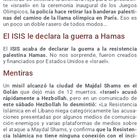
te «israe­lí» en la cere­mo­nia inau­gu­ral de los Jue­gos
Olím­pi­cos,
la poli­cía hace reti­rar las ban­de­ras pales­ti­
nas del camino de la lla­ma olím­pi­ca en París.
Eso es
un poco un doble rase­ro de todos modos…
El ISIS le decla­ra la gue­rra a Hamas
El
ISIS aca­ba de decla­rar la gue­rra a la resis­ten­cia
pales­ti­na Hamas.
No nos sor­pren­de, fue­ron crea­dos
y finan­cia­dos por Esta­dos Uni­dos e «Israel».
Men­ti­ras
Un
misil alcan­zó la ciu­dad de Maj­dal Shams en el
Golán
que dejó más de 12 muer­tos.
«Israel» acu­só
rápi­da­men­te a Hez­bo­llah
, pero en un comu­ni­ca­do de
este sába­do Hez­bo­llah lo des­min­tió:
«La Resis­ten­cia
Islá­mi­ca en el Líbano nie­ga cate­gó­ri­ca­men­te las acu­sa­
cio­nes pre­sen­ta­das por algu­nos medios de comu­ni­ca­
ción enemi­gos y varias pla­ta­for­mas de medios sobre
el ata­que a May­dal Shams, y con­fir­ma
que la Resis­ten­
cia Islá­mi­ca no tie­ne nin­gu­na cone­xión con el inci­