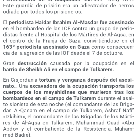
Este guar­dia de pri­sión era un adies­tra­dor de perros
odia­do por todos los prisioneros.
El
perio­dis­ta Hai­dar Ibrahim Al-Mas­dar fue ase­si­na­do
en el bom­bar­deo de las IOF con­tra un gru­po de perio­
dis­tas fren­te al Hos­pi­tal de los Már­ti­res de Al-Aqsa, en
el cen­tro de la Fran­ja de Gaza, con­vir­tién­do­se en el
163º perio­dis­ta ase­si­na­do en Gaza
como con­se­cuen­
cia de la agre­sión de las IOF des­de el 7 de octubre.
Gran
des­truc­ción
cau­sa­da por la ocu­pa­ción en el
barrio de Sheikh Ali en el cam­po de Tulkarem.
En Cis­jor­da­nia
tor­tu­ra y ven­gan­za des­pués del ase­si­
na­to
… Una
exca­va­do­ra de la ocu­pa­ción trans­por­ta los
cuer­pos de los meyahi­di­nes que murie­ron tras los
bom­bar­deos en el cam­po de Tul­ka­rem
duran­te el asal­
to sio­nis­ta de esta noche (el coman­dan­te de las Bri­ga­
das Al-Qasam en el cam­po de Tul­ka­rem, Ash­raf Nafi”
«Izkihim», el coman­dan­te de las Bri­ga­das de los Már­ti­
res de Al-Aqsa en Tul­ka­rem, Muham­mad Ouad «Abu
Abdo» y el com­ba­tien­te de la Resis­ten­cia, Muham­
med Badie).