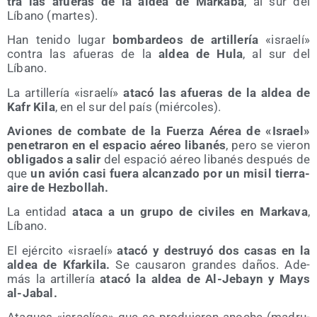
tra las afue­ras de la aldea de Mar­ka­ba
, al sur del
Líbano (mar­tes).
Han teni­do lugar
bom­bar­deos de arti­lle­ría
«israe­lí»
con­tra las afue­ras de la
aldea de Hula
, al sur del
Líbano.
La arti­lle­ría «israe­lí»
ata­có las afue­ras de la aldea de
Kafr Kila
, en el sur del país (miér­co­les).
Avio­nes de com­ba­te de la Fuer­za Aérea de «Israel»
pene­tra­ron en el espa­cio aéreo liba­nés
, pero se vie­ron
obli­ga­dos a salir
del espa­ció aéreo liba­nés des­pués de
que
un avión casi fue­ra alcan­za­do por un misil tie­rra-
aire de Hezbollah.
La enti­dad
ata­ca a un gru­po de civi­les en Mar­ka­va
,
Líbano.
El ejér­ci­to «israe­lí»
ata­có y des­tru­yó dos casas en la
aldea de Kfar­ki­la.
Se cau­sa­ron gran­des daños. Ade­
más la arti­lle­ría
ata­có la aldea de Al-Jebayn y Mays
al-Jabal.