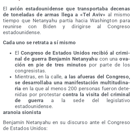
El
avión esta­dou­ni­den­se que trans­por­ta­ba dece­nas
de tone­la­das de armas lle­ga a «Tel Aviv»
al mis­mo
tiem­po que Netan­yahu par­tía hacia Washing­ton para
reu­nir­se con Biden y diri­gir­se al Con­gre­so
estadounidense.
Cada uno se retra­ta a sí mismo
El
Con­gre­so de Esta­dos Uni­dos reci­bió al cri­mi­
nal de gue­rra Ben­ja­min Netan­yahu
con una
ova­
ción en pie de tres minu­tos
por par­te de los
congresistas.
Mien­tras, en la calle,
a las afue­ras del Con­gre­so,
se desa­rro­lla­ba una mani­fes­ta­ción mul­ti­tu­di­na­
ria
en la que al menos 200 per­so­nas fue­ron dete­
ni­das por pro­tes­tar
con­tra la visi­ta del cri­mi­nal
de gue­rra
a la sede del legis­la­ti­vo
estadounidense.
ara­noia sionista
Ben­ja­mín Netan­yahu en su dis­cur­so ante el Con­gre­so
de Esta­dos Unidos: