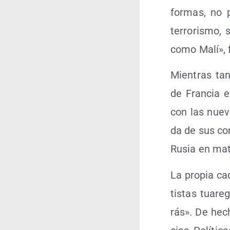
for­mas, no p
terro­ris­mo,
como Malí», f
Mien­tras tan
de Fran­cia e
con las nue­va
da de sus con
Rusia en mat
La pro­pia ca
tis­tas tua­re
rás». De hecho