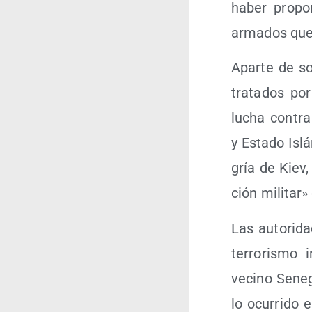
haber pro­por
arma­dos que o
Apar­te de so
tra­ta­dos po
lucha con­tra
y Esta­do Islá
gría de Kiev,
ción mili­tar»
Las auto­ri­d
terro­ris­mo 
vecino Sene­g
lo ocu­rri­do