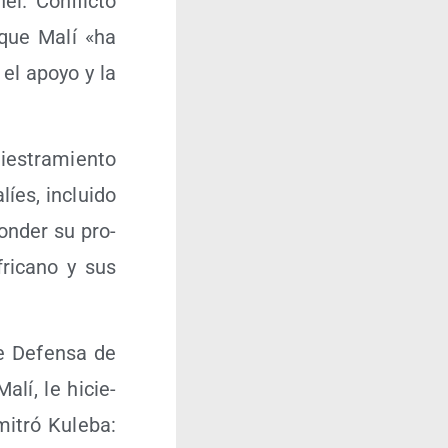
l. Con­flic­to
a que Malí «ha
 el apo­yo y la
es­tra­mien­to
íes, inclui­do
on­der su pro­
fri­cano y sus
 de Defen­sa de
Malí, le hicie­
i­tró Kule­ba: