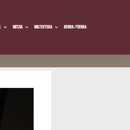
k
Iritzia
Boltxe­te­ka
Den­da /​Tien­da