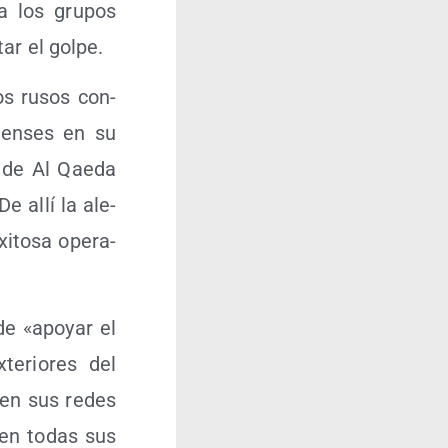
 a los gru­pos
tar el golpe.
ros rusos con­
lien­ses en su
s de Al Qae­da
De allí la ale­
­to­sa ope­ra­
de «apo­yar el
te­rio­res del
r en sus redes
o en todas sus