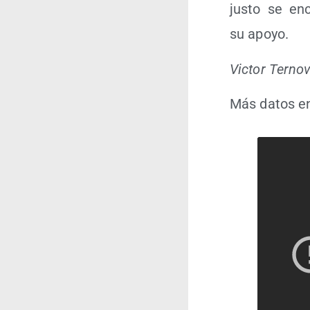
jus­to se en
su apoyo.
Vic­tor Terno
Más datos en 