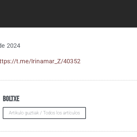
 de 2024
ttps://t.me/Irinamar_Z/40352
Boltxe
Artikulo guztiak / Todos los artículos