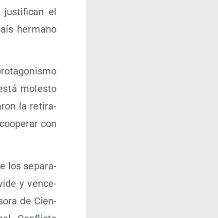
s­ti­fi­can el
 país her­mano
o­ta­go­nis­mo
 está moles­to
ron la reti­ra­
 coope­rar con
e los sepa­ra­
vi­de y ven­ce­
­so­ra de Cien­