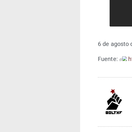
6 de agos­to
Fuen­te:
h