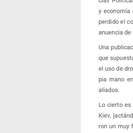
cias Polí­ti­
y eco­no­mía 
per­di­do el c
anuen­cia de 
Una publi­ca­
que supues­ta
el uso de dro
pia mano en l
aliados.
Lo cier­to es 
Kiev, jac­tán­
ron un muy fl