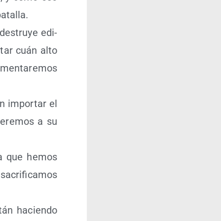
atalla.
es­tru­ye edi­
­tar cuán alto
umen­ta­re­mos
n impor­tar el
de­re­mos a su
i­ca que hemos
acri­fi­ca­mos
stán hacien­do