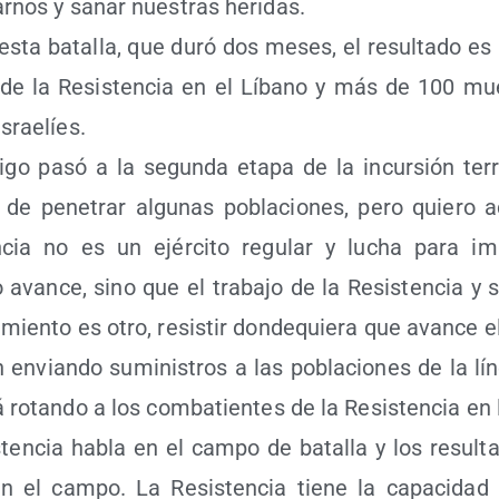
ar­nos y sanar nues­tras heridas.
sta bata­lla, que duró dos meses, el resul­ta­do es l
a de la Resis­ten­cia en el Líbano y más de 100 mu
israelíes.
­go pasó a la segun­da eta­pa de la incur­sión ter
s de pene­trar algu­nas pobla­cio­nes, pero quie­ro a
n­cia no es un ejér­ci­to regu­lar y lucha para im
 avan­ce, sino que el tra­ba­jo de la Resis­ten­cia y
­mien­to es otro, resis­tir don­de­quie­ra que avan­ce
envian­do sumi­nis­tros a las pobla­cio­nes de la lín
 rotan­do a los com­ba­tien­tes de la Resis­ten­cia en
­ten­cia habla en el cam­po de bata­lla y los resul­t
en el cam­po. La Resis­ten­cia tie­ne la capa­ci­dad 