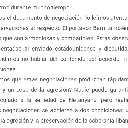
it­mo duran­te mucho tiempo.
os el docu­men­to de nego­cia­ción, lo leí­mos aten­ta
­va­cio­nes al res­pec­to. El por­ta­voz Berri tam­bié
s que son armo­nio­sas y com­pa­ti­bles. Estas obser­v
en­ta­das al envia­do esta­dou­ni­den­se y dis­cu­ti­d
i­di­mos no hablar del con­te­ni­do del acuer­do n
ciones.
­mos que estas nego­cia­cio­nes pro­duz­can rápi­da­
o y un cese de la agre­sión? Nadie pue­de garan­ti­
­cu­la­do a la serie­dad de Netan­yahu, pero reaf
s nego­cia­cio­nes se adhie­ren a dos con­di­cio­nes
 la agre­sión y la pre­ser­va­ción de la sobe­ra­nía liba