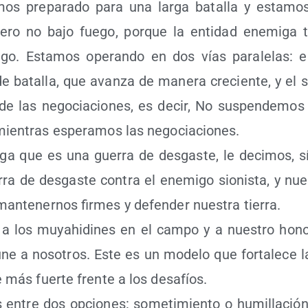
s pre­pa­ra­do para una lar­ga bata­lla y esta­mos
pero no bajo fue­go, por­que la enti­dad enemi­ga 
­go. Esta­mos ope­ran­do en dos vías para­le­las: 
e bata­lla, que avan­za de mane­ra cre­cien­te, y el 
e las nego­cia­cio­nes, es decir, No sus­pen­de­mo
 mien­tras espe­ra­mos las negociaciones.
ga que es una gue­rra de des­gas­te, le deci­mos, s
ra de des­gas­te con­tra el enemi­go sio­nis­ta, y nue
an­te­ner­nos fir­mes y defen­der nues­tra tierra.
 a los muyahi­di­nes en el cam­po y a nues­tro hono­
e a noso­tros. Este es un mode­lo que for­ta­le­ce la
 más fuer­te fren­te a los desafíos.
 entre dos opcio­nes: some­ti­mien­to o humi­lla­ci