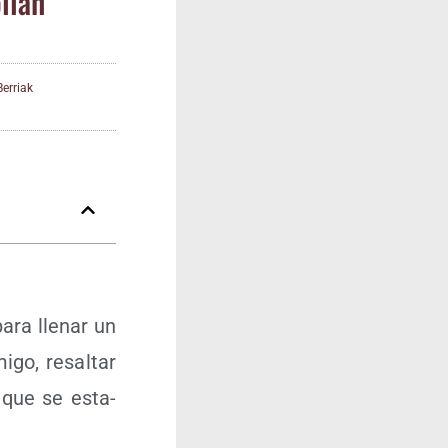
llah
Berriak
ara lle­nar un
­go, resal­tar
s que se esta­