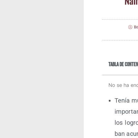
Nai
Bo
Tabla de conten
No se ha en
Tenía mu
impor­tan
los logr
ban acu­