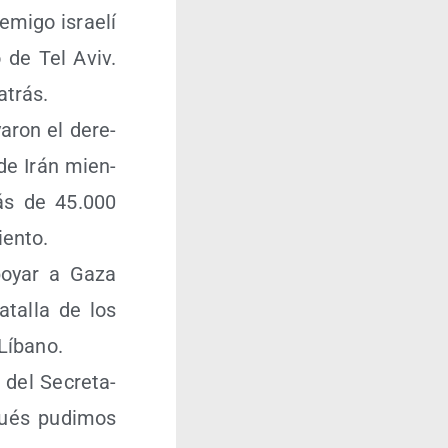
mi­go israe­lí
o de Tel Aviv.
atrás.
a­ron el dere­
 de Irán mien­
más de 45.000
miento.
po­yar a Gaza
ta­lla de los
 Líbano.
o del Secre­ta­
pués pudi­mos