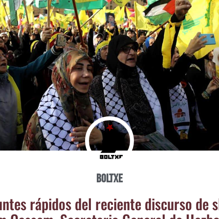
Boltxe
n­tes rápi­dos del recien­te dis­cur­so de s