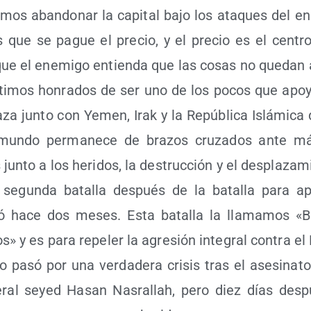
mos aban­do­nar la capi­tal bajo los ata­ques del ene
que se pague el pre­cio, y el pre­cio es el cen­tr
que el enemi­go entien­da que las cosas no que­dan 
ti­mos hon­ra­dos de ser uno de los pocos que apo­y
za jun­to con Yemen, Irak y la Repú­bli­ca Islá­mi­ca
mun­do per­ma­ne­ce de bra­zos cru­za­dos ante 
s jun­to a los heri­dos, la des­truc­ción y el desplaza
 segun­da bata­lla des­pués de la bata­lla para a
 hace dos meses. Esta bata­lla la lla­ma­mos «Ba
os» y es para repe­ler la agre­sión inte­gral con­tra el
­do pasó por una ver­da­de­ra cri­sis tras el ase­si­na­t
­ral seyed Hasan Nas­ra­llah, pero diez días des­