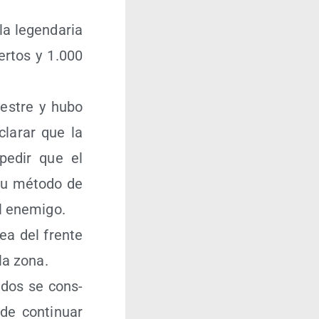
a legen­da­ria
er­tos y 1.000
res­tre y hubo
cla­rar que la
pe­dir que el
 su méto­do de
 el enemigo.
ea del fren­te
 la zona.
a­dos se cons­
de con­ti­nuar