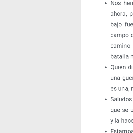
Nos hemo
aho­ra, 
bajo fue
cam­po d
camino d
bata­lla
Quien di
una gue­r
es una, m
Salu­dos
que se un
y la hace
Esta­mos