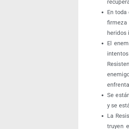
recu­pe­r
En toda e
fir­me­z
heri­dos 
El enemi
inten­to
Resis­te
enemi­go
enfren­ta
Se están 
y se está
La Resis
tru­yen 