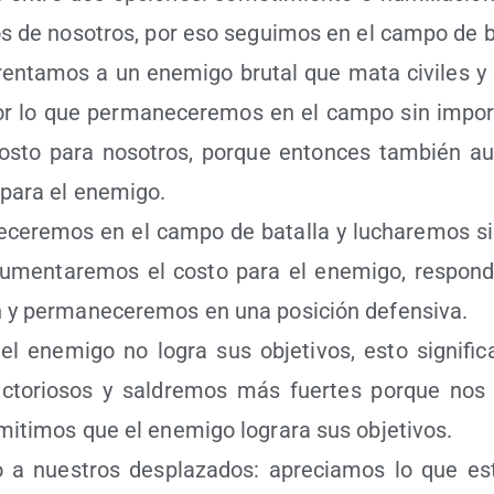
os de noso­tros, por eso segui­mos en el cam­po de b
en­ta­mos a un enemi­go bru­tal que mata civi­les y d
por lo que per­ma­ne­ce­re­mos en el cam­po sin impor
os­to para noso­tros, por­que enton­ces tam­bién a
o para el enemigo.
­ce­re­mos en el cam­po de bata­lla y lucha­re­mos si
Aumen­ta­re­mos el cos­to para el enemi­go, res­pon­
n y per­ma­ne­ce­re­mos en una posi­ción defensiva.
el enemi­go no logra sus obje­ti­vos, esto sig­ni­f
ic­to­rio­sos y sal­dre­mos más fuer­tes por­que nos s
mi­ti­mos que el enemi­go logra­ra sus objetivos.
 a nues­tros des­pla­za­dos: apre­cia­mos lo que e