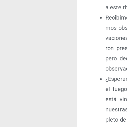
a este r
Reci­bi­m
mos obser
va­cio­ne
ron pre­s
pero dec
observa
¿Espe­ra
el fue­g
está vin
nues­tra
ple­to de