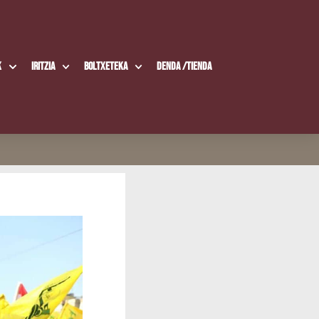
k
Iritzia
Boltxe­te­ka
Den­da /​Tien­da