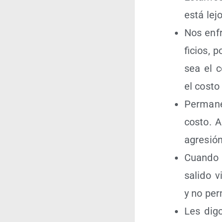
está lej
Nos enfr
fi­cios, 
sea el c
el cos­t
Per­ma­ne
cos­to. 
agre­sió
Cuan­do 
sali­do v
y no per­
Les digo