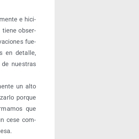
­men­te e hici­
n tie­ne obser­
a­cio­nes fue­
as en deta­lle,
i de nues­tras
men­te un alto
zar­lo por­que
ir­ma­mos que
: un cese com­
nesa.