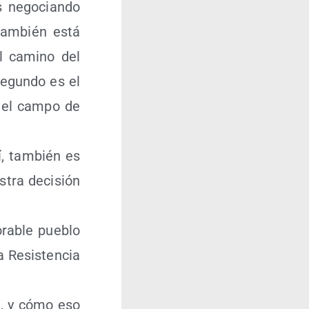
 nego­cian­do
tam­bién está
el camino del
segun­do es el
s el cam­po de
í, tam­bién es
s­tra deci­sión
ra­ble pue­blo
 Resis­ten­cia
ón, y cómo eso