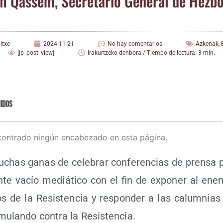
m Qas­sem, Secre­ta­rio Gene­ral de Hezbo
ltxe
2024-11-21
No hay comentarios
Azkenak
,
[jp_post_view]
Irakurtzeko denbora / Tiempo de lectura: 3 min.
idos
contrado ningún encabezado en esta página.
chas ganas de cele­brar con­fe­ren­cias de pren­sa p
­te vacío mediá­ti­co con el fin de expo­ner al enemi
os de la Resis­ten­cia y res­pon­der a las calum­nia
mu­lan­do con­tra la Resistencia.