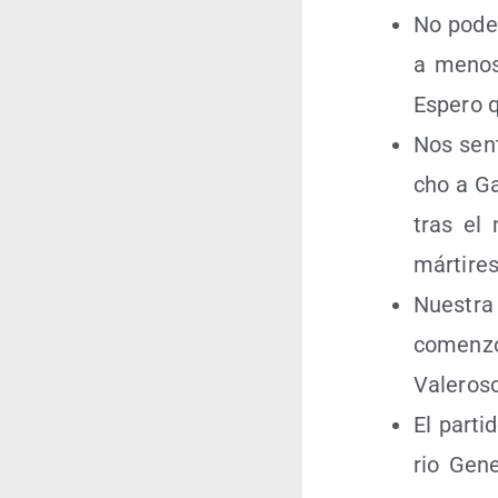
No pode­
a menos 
Espe­ro 
Nos sen­
cho a Ga
tras el 
már­ti­re
Nues­tra
comen­zó
Vale­ro­s
El par­ti
rio Gene