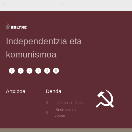
Independentzia eta
komunismoa
Artxiboa
Denda
Liburuak / Libros
Bestelakoak
/otros