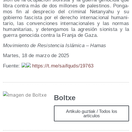
libra con­tra más de dos millo­nes de pales­ti­nos. Pon­ga­
mos fin al des­pre­cio del cri­mi­nal Netan­yahu y su
gobierno fas­cis­ta por el dere­cho inter­na­cio­nal huma­ni­
ta­rio, las con­ven­cio­nes inter­na­cio­na­les y las nor­mas
huma­ni­ta­rias, y deten­ga­mos la agre­sión sio­nis­ta y la
gue­rra geno­ci­da con­tra la Fran­ja de Gaza.
Movi­mien­to de Resis­ten­cia Islá­mi­ca – Hamas
Mar­tes, 18 de mar­zo de 2025
Fuen­te:
https://t.me/saifquds/19763
Boltxe
Artikulo guztiak / Todos los
artículos