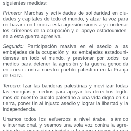
siguien­tes medidas:
Pri­me­ro:
Mar­chas y acti­vi­da­des de soli­da­ri­dad en ciu­
da­des y capi­ta­les de todo el mun­do, y alzar la voz para
recha­zar con fir­me­za esta agre­sión sio­nis­ta y con­de­nar
los crí­me­nes de la ocu­pa­ción y el apo­yo esta­dou­ni­den­
se a esta gue­rra agresiva.
Segun­do:
Par­ti­ci­pa­ción masi­va en el ase­dio a las
emba­ja­das de la ocu­pa­ción y las emba­ja­das esta­dou­ni­
den­ses en todo el mun­do, y pre­sio­nar por todos los
medios para dete­ner la agre­sión y la gue­rra geno­ci­da
en cur­so con­tra nues­tro pue­blo pales­tino en la Fran­ja
de Gaza.
Ter­ce­ro:
Izar las ban­de­ras pales­ti­nas y movi­li­zar todas
las ener­gías y medios para apo­yar los dere­chos legí­ti­
mos de nues­tro pue­blo pales­tino a una vida dig­na en su
tie­rra, poner fin al injus­to ase­dio y lograr la liber­tad y la
independencia.
Una­mos todos los esfuer­zos a nivel ára­be, islá­mi­co
e inter­na­cio­nal, y sea­mos una sola voz con­tra la agre­
sión de la ocu­pa­ción sio­nis­ta y la gue­rra geno­ci­da que