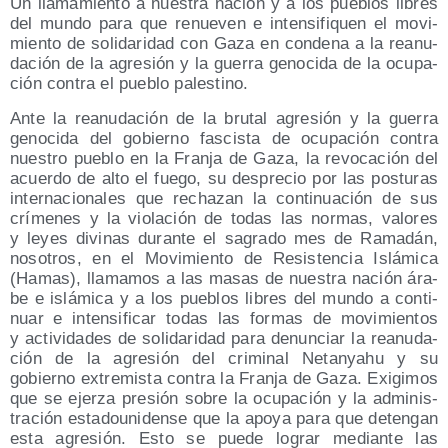
Un lla­ma­mien­to a nues­tra nación y a los pue­blos libres
del mun­do para que renue­ven e inten­si­fi­quen el movi­
mien­to de soli­da­ri­dad con Gaza en con­de­na a la reanu­
da­ción de la agre­sión y la gue­rra geno­ci­da de la ocu­pa­
ción con­tra el pue­blo palestino.
Ante la reanu­da­ción de la bru­tal agre­sión y la gue­rra
geno­ci­da del gobierno fas­cis­ta de ocu­pa­ción con­tra
nues­tro pue­blo en la Fran­ja de Gaza, la revo­ca­ción del
acuer­do de alto el fue­go, su des­pre­cio por las pos­tu­ras
inter­na­cio­na­les que recha­zan la con­ti­nua­ción de sus
crí­me­nes y la vio­la­ción de todas las nor­mas, valo­res
y leyes divi­nas duran­te el sagra­do mes de Rama­dán,
noso­tros, en el Movi­mien­to de Resis­ten­cia Islá­mi­ca
(Hamas), lla­ma­mos a las masas de nues­tra nación ára­
be e islá­mi­ca y a los pue­blos libres del mun­do a con­ti­
nuar e inten­si­fi­car todas las for­mas de movi­mien­tos
y acti­vi­da­des de soli­da­ri­dad para denun­ciar la reanu­da­
ción de la agre­sión del cri­mi­nal Netan­yahu y su
gobierno extre­mis­ta con­tra la Fran­ja de Gaza. Exi­gi­mos
que se ejer­za pre­sión sobre la ocu­pa­ción y la admi­nis­
tra­ción esta­dou­ni­den­se que la apo­ya para que deten­gan
esta agre­sión. Esto se pue­de lograr median­te las