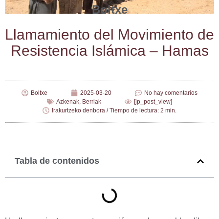
Boltxe
Lla­ma­mien­to del Movi­mien­to de
Resis­ten­cia Islá­mi­ca – Hamas
Boltxe
2025-03-20
No hay comentarios
Azkenak
,
Berriak
[jp_post_view]
Irakurtzeko denbora / Tiempo de lectura: 2 min.
Tabla de contenidos