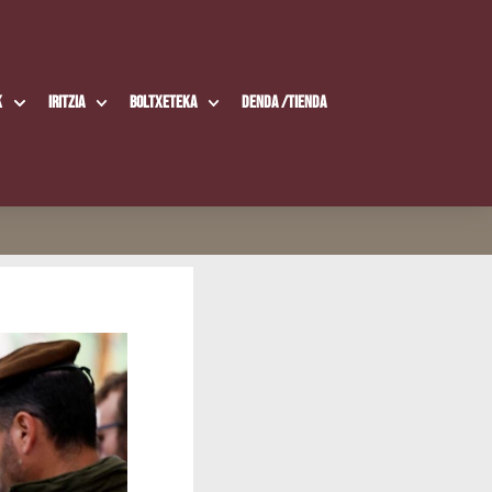
k
Iritzia
Boltxe­te­ka
Den­da /​Tien­da