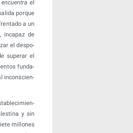
e encuen­tra
el
sali­da por­que
fren­ta­do a un
, inca­paz de
­zar el des­po­
de supe­rar el
en­tos fun­da­
al incons­cien­
ta­ble­ci­mien­
es­ti­na y sin
e­te millo­nes