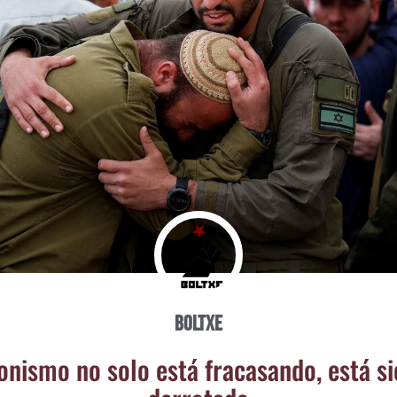
Boltxe
o­nis­mo no solo está fra­ca­san­do, está s