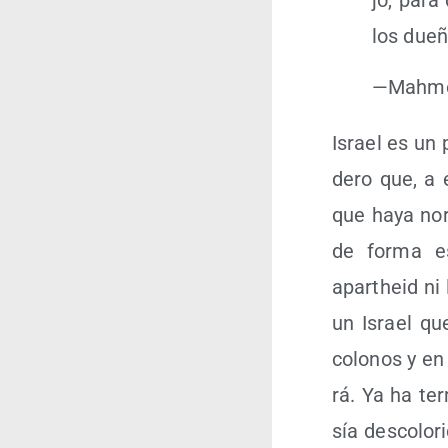
jo, para
los due­
—Mah­mo
Israel es un p
de­ro que, a 
que haya nor­
de for­ma es
apartheid ni l
un Israel que
colo­nos y en 
rá. Ya ha ter
sía des­co­lo­