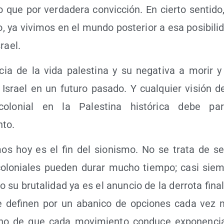
 que por ver­da­de­ra con­vic­ción. En cier­to sen­ti­
do, ya vivi­mos en el mun­do pos­te­rior a esa posi­bi­li
srael.
n­cia de la vida pales­ti­na y su nega­ti­va a morir y 
a Israel en un futu­ro pasa­do. Y cual­quier visión 
olo­nial en la Pales­ti­na his­tó­ri­ca debe pa
nto.
os hoy es el fin del sio­nis­mo. No se tra­ta de ser
 colo­nia­les pue­den durar mucho tiem­po; casi sie
ro su bru­ta­li­dad ya es el anun­cio de la derro­ta fina
se defi­nen por un aba­ni­co de opcio­nes cada vez 
ho de que cada movi­mien­to con­du­ce expo­nen­ci