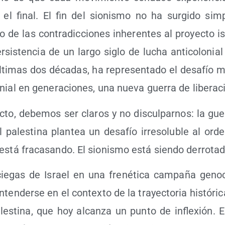
 el final. El fin del sio­nis­mo no ha sur­gi­do sim­
o de las con­tra­dic­cio­nes inhe­ren­tes al pro­yec­to i
r­sis­ten­cia de un lar­go siglo de lucha anti­co­lo­nial
lti­mas dos déca­das, ha repre­sen­ta­do el desa­fío má
nial en gene­ra­cio­nes, una nue­va gue­rra de libe­ra­
­to, debe­mos ser cla­ros y no dis­cul­par­nos: la gue­
 pales­ti­na plan­tea un desa­fío irre­so­lu­ble al orde
está fra­ca­san­do. El sio­nis­mo está sien­do derrotad
ie­gas de Israel en una fre­né­ti­ca cam­pa­ña geno
en­der­se en el con­tex­to de la tra­yec­to­ria his­tó­ri­
es­ti­na, que hoy alcan­za un pun­to de infle­xión. 