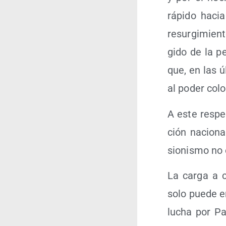
rápi­do hacia
resur­gi­mien­t
gi­do de la pe
que, en las ú
al poder colo­
A este res­pec
ción nacio­nal
sio­nis­mo no 
La car­ga a c
solo pue­de ent
lucha por Pal