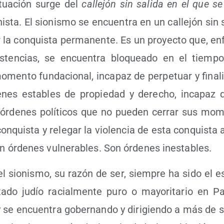
tua­ción sur­ge del
calle­jón sin sali­da en el que s
­nis­ta. El sio­nis­mo se encuen­tra en un calle­jón sin 
 la con­quis­ta per­ma­nen­te. Es un pro­yec­to que, en
s­ten­cias, se encuen­tra blo­quea­do en el tiem­po
men­to fun­da­cio­nal, inca­paz de per­pe­tuar y fina­li
­nes esta­bles de pro­pie­dad y dere­cho, inca­paz 
órde­nes polí­ti­cos que no pue­den cerrar sus mom
con­quis­ta y rele­gar la vio­len­cia de esta con­quis­ta 
son órde­nes vul­ne­ra­bles. Son órde­nes inestables.
del sio­nis­mo, su razón de ser, siem­pre ha sido el es
­do judío racial­men­te puro o mayo­ri­ta­rio en Pal
se encuen­tra gober­nan­do y diri­gien­do a más de si