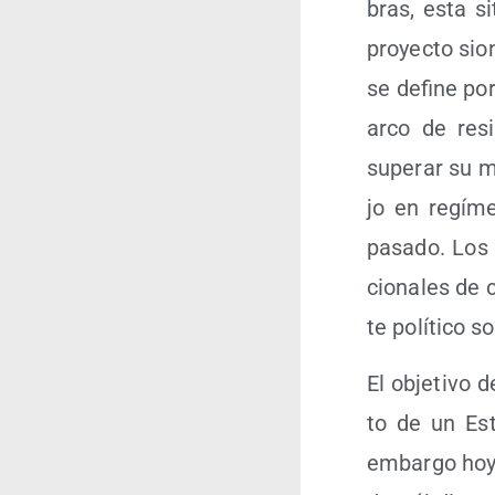
bras, esta si
pro­yec­to sio
se defi­ne por
arco de resi
supe­rar su mo
jo en regí­me
pasa­do. Los 
cio­na­les de 
te polí­ti­co 
El obje­ti­vo 
to de un Esta
embar­go hoy 