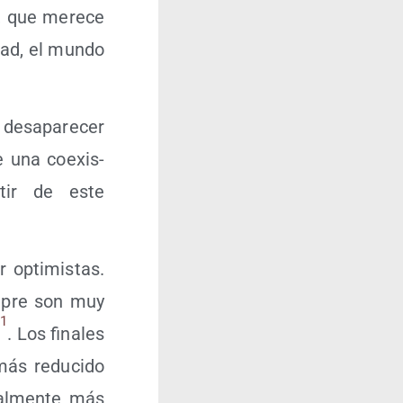
do, que mere­ce
­dad, el mun­do
des­apa­re­cer
de una coexis­
r­tir de este
 opti­mis­tas.
m­pre son muy
1
l
. Los fina­les
más redu­ci­do
al­men­te más