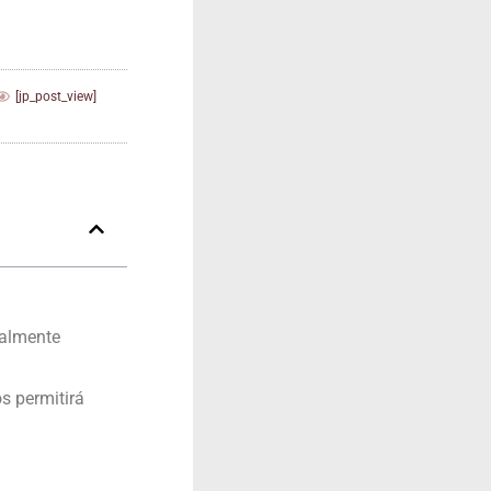
[jp_post_view]
al­men­te
 per­mi­ti­rá