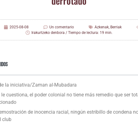
derrotado
2025-08-08
Un comentario
Azkenak
,
Berriak
Irakurtzeko denbora / Tiempo de lectura: 19 min.
idos
 de la iniciativa/​Zaman al-Mubadara
le cues­tio­na, el poder colo­nial no tie­ne más reme­dio que ser tot
cionado
mos­tra­ción de ino­cen­cia racial, nin­gún estri­bi­llo de con­de­na nos
l club