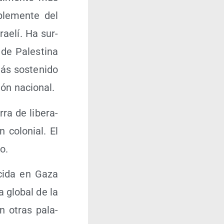
ple­men­te del
srae­lí. Ha sur­
 de Pales­ti­na
s sos­te­ni­do
ción nacional.
rra de libe­ra­
n colo­nial. El
o.
­ci­da en Gaza
ca glo­bal de la
En otras pala­