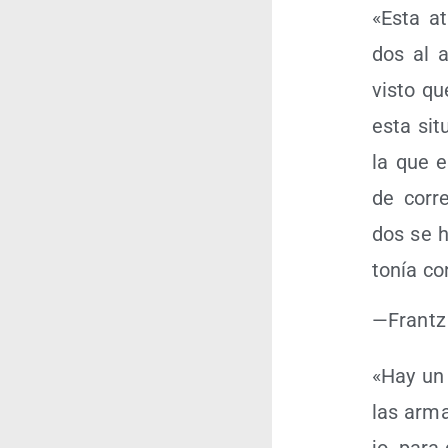
«Esta at
dos al a
vis­to qu
esta situ
la que e
de corre
dos se h
to­nía c
—Frantz
«Hay un 
las arma