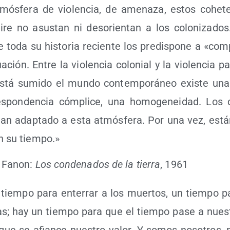
mós­fe­ra de vio­len­cia, de ame­na­za, estos cohe­te
ire no asus­tan ni des­orien­tan a los colo­ni­za­d
e toda su his­to­ria recien­te los pre­dis­po­ne a «com
a­ción. Entre la vio­len­cia colo­nial y la vio­len­cia pac
stá sumi­do el mun­do con­tem­po­rá­neo exis­te una
s­pon­den­cia cóm­pli­ce, una homo­ge­nei­dad. Los co
an adap­ta­do a esta atmós­fe­ra. Por una vez, está
on su tiempo.»
 Fanon:
Los con­de­na­dos de la tie­rra
, 1961
tiem­po para ente­rrar a los muer­tos, un tiem­po par
s; hay un tiem­po para que el tiem­po pase a nues­