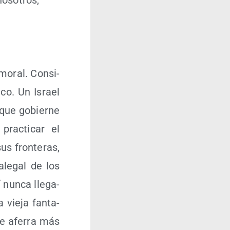
oso­tros,
 moral. Con­si­
­co. Un Israel
 que gobier­ne
rac­ti­car el
us fron­te­ras,
­le­gal de los
 nun­ca lle­ga­
vie­ja fan­ta­
 se afe­rra más