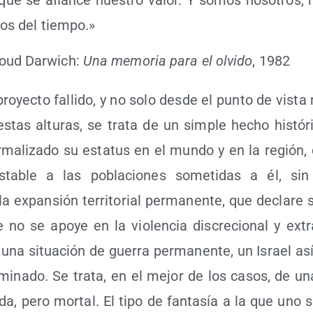
 que se afian­ce nues­tro valor. Y somos noso­tros, n
ños del tiempo.»
ud Dar­wich:
Una memo­ria para el olvi­do
, 1982
ro­yec­to falli­do, y no solo des­de el pun­to de vis­ta
estas altu­ras, se tra­ta de un sim­ple hecho his­tó­ri
ma­li­za­do su esta­tus en el mun­do y en la región,
ta­ble a las pobla­cio­nes some­ti­das a él, sin p
a expan­sión terri­to­rial per­ma­nen­te, que decla­re s
 no se apo­ye en la vio­len­cia dis­cre­cio­nal y extra
una situa­ción de gue­rra per­ma­nen­te, un Israel así
­mi­na­do. Se tra­ta, en el mejor de los casos, de una 
ri­da, pero mor­tal. El tipo de fan­ta­sía a la que uno