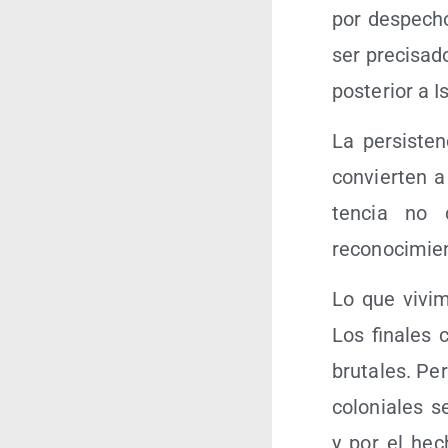
por des­pe­cho
ser pre­ci­sa­
pos­te­rior a I
La per­sis­te
con­vier­ten 
ten­cia no c
reconocimie
Lo que vivi­m
Los fina­les
bru­ta­les. Pe
colo­nia­les 
y por el hec