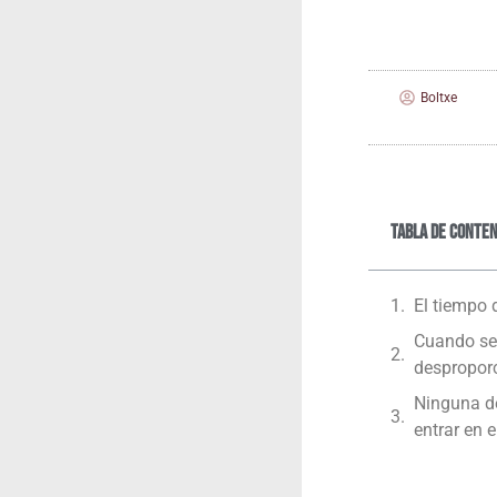
Boltxe
Tabla de conten
El tiem­po
Cuan­do se 
despropor
Nin­gu­na de
entrar en e