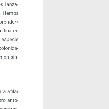
s lan­za­
os. Hemos
­pren­der»
í­fi­ca en
 espe­cie
lo­ni­za­
n en sin­
a afi­lar
tro anto­