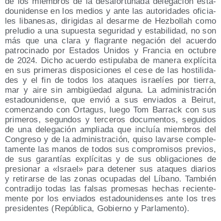
de los miem­bros de la des­afor­tu­na­da dele­ga­ción esta­
dou­ni­den­se en los medios y ante las auto­ri­da­des ofi­cia­
les liba­ne­sas, diri­gi­das al desar­me de Hez­bo­llah como
pre­lu­dio a una supues­ta segu­ri­dad y esta­bi­li­dad, no son
más que una cla­ra y fla­gran­te nega­ción del acuer­do
patro­ci­na­do por Esta­dos Uni­dos y Fran­cia en octu­bre
de 2024. Dicho acuer­do esti­pu­la­ba de mane­ra explí­ci­ta
en sus pri­me­ras dis­po­si­cio­nes el cese de las hos­ti­li­da­
des y el fin de todos los ata­ques israe­líes por tie­rra,
mar y aire sin ambi­güe­dad algu­na. La admi­nis­tra­ción
esta­dou­ni­den­se, que envió a sus envia­dos a Bei­rut,
comen­zan­do con Orta­gus, lue­go Tom Barrack con sus
pri­me­ros, segun­dos y ter­ce­ros docu­men­tos, segui­dos
de una dele­ga­ción amplia­da que incluía miem­bros del
Con­gre­so y de la admi­nis­tra­ción, qui­so lavar­se com­ple­
ta­men­te las manos de todos sus com­pro­mi­sos pre­vios,
de sus garan­tías explí­ci­tas y de sus obli­ga­cio­nes de
pre­sio­nar a «Israel» para dete­ner sus ata­ques dia­rios
y reti­rar­se de las zonas ocu­pa­das del Líbano. Tam­bién
con­tra­di­jo todas las fal­sas pro­me­sas hechas recien­te­
men­te por los envia­dos esta­dou­ni­den­ses ante los tres
pre­si­den­tes (Repú­bli­ca, Gobierno y Parlamento).