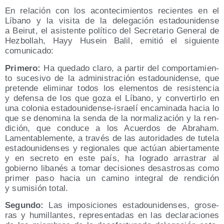
En rela­ción con los acon­te­ci­mien­tos recien­tes en el
Líbano y la visi­ta de la dele­ga­ción esta­dou­ni­den­se
a Bei­rut, el asis­ten­te polí­ti­co del Secre­ta­rio Gene­ral de
Hez­bo­llah, Hayy Husein Balil, emi­tió el siguien­te
comunicado:
Pri­me­ro:
Ha que­da­do cla­ro, a par­tir del com­por­ta­mien­
to suce­si­vo de la admi­nis­tra­ción esta­dou­ni­den­se, que
pre­ten­de eli­mi­nar todos los ele­men­tos de resis­ten­cia
y defen­sa de los que goza el Líbano, y con­ver­tir­lo en
una colo­nia esta­­­dou­­­ni­­­de­­n­­­se-israe­­­lí enca­mi­na­da hacia lo
que se deno­mi­na la sen­da de la nor­ma­li­za­ción y la ren­
di­ción, que con­du­ce a los Acuer­dos de Abraham.
Lamen­ta­ble­men­te, a tra­vés de las auto­ri­da­des de tute­la
esta­dou­ni­den­ses y regio­na­les que actúan abier­ta­men­te
y en secre­to en este país, ha logra­do arras­trar al
gobierno liba­nés a tomar deci­sio­nes desas­tro­sas como
pri­mer paso hacia un camino inte­gral de ren­di­ción
y sumi­sión total.
Segun­do:
Las impo­si­cio­nes esta­dou­ni­den­ses, gro­se­
ras y humi­llan­tes, repre­sen­ta­das en las decla­ra­cio­nes