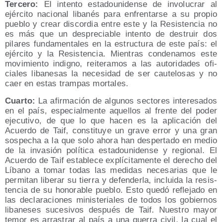
Ter­ce­ro:
El inten­to esta­dou­ni­den­se de invo­lu­crar al
ejér­ci­to nacio­nal liba­nés para enfren­tar­se a su pro­pio
pue­blo y crear dis­cor­dia entre este y la Resis­ten­cia no
es más que un des­pre­cia­ble inten­to de des­truir dos
pila­res fun­da­men­ta­les en la estruc­tu­ra de este país: el
ejér­ci­to y la Resis­ten­cia. Mien­tras con­de­na­mos este
movi­mien­to indigno, reite­ra­mos a las auto­ri­da­des ofi­
cia­les liba­ne­sas la nece­si­dad de ser cau­te­lo­sas y no
caer en estas tram­pas mortales.
Cuar­to:
La afir­ma­ción de algu­nos sec­to­res intere­sa­dos
en el país, espe­cial­men­te aque­llos al fren­te del poder
eje­cu­ti­vo, de que lo que hacen es la apli­ca­ción del
Acuer­do de Taif, cons­ti­tu­ye un gra­ve error y una gran
sos­pe­cha a la que solo aho­ra han des­per­ta­do en medio
de la inva­sión polí­ti­ca esta­dou­ni­den­se y regio­nal. El
Acuer­do de Taif esta­ble­ce explí­ci­ta­men­te el dere­cho del
Líbano a tomar todas las medi­das nece­sa­rias que le
per­mi­tan libe­rar su tie­rra y defen­der­la, inclui­da la resis­
ten­cia de su hono­ra­ble pue­blo. Esto que­dó refle­ja­do en
las decla­ra­cio­nes minis­te­ria­les de todos los gobier­nos
liba­ne­ses suce­si­vos des­pués de Taif. Nues­tro mayor
temor es arras­trar al país a una gue­rra civil, la cual el