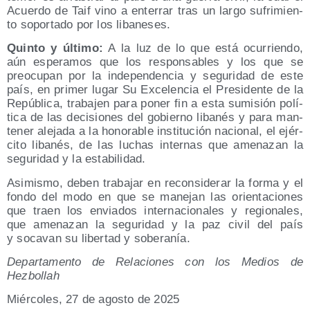
Acuer­do de Taif vino a ente­rrar tras un lar­go sufri­mien­
to sopor­ta­do por los libaneses.
Quin­to y últi­mo:
A la luz de lo que está ocu­rrien­do,
aún espe­ra­mos que los res­pon­sa­bles y los que se
preo­cu­pan por la inde­pen­den­cia y segu­ri­dad de este
país, en pri­mer lugar Su Exce­len­cia el Pre­si­den­te de la
Repú­bli­ca, tra­ba­jen para poner fin a esta sumi­sión polí­
ti­ca de las deci­sio­nes del gobierno liba­nés y para man­
te­ner ale­ja­da a la hono­ra­ble ins­ti­tu­ción nacio­nal, el ejér­
ci­to liba­nés, de las luchas inter­nas que ame­na­zan la
segu­ri­dad y la estabilidad.
Asi­mis­mo, deben tra­ba­jar en recon­si­de­rar la for­ma y el
fon­do del modo en que se mane­jan las orien­ta­cio­nes
que traen los envia­dos inter­na­cio­na­les y regio­na­les,
que ame­na­zan la segu­ri­dad y la paz civil del país
y soca­van su liber­tad y soberanía.
Depar­ta­men­to de Rela­cio­nes con los Medios de
Hezbollah
Miér­co­les, 27 de agos­to de 2025