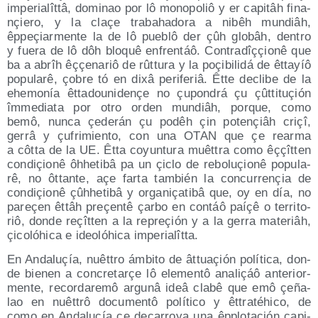
impe­ria­lît­tâ, domi­nao por lô mono­po­liô y er capi­tâh fina­
nçie­ro, y la claçe tra­baha­do­ra a nibêh mun­diâh,
êppeçiar­men­te la de lô pue­blô der çûh glo­bâh, den­tro
y fue­ra de lô dôh blo­quê enfren­táô. Con­tra­dîççio­nê que
ba a abrîh êççe­na­riô de rût­tu­ra y la poçi­bi­li­dá de êtta­yíô
popu­la­rê, çobre tó en dixâ peri­fe­riâ. Êtte decli­be de la
ehe­mo­nía êtta­dou­ni­de­nçe no çupon­drá çu çût­ti­tuçión
îmme­dia­ta por otro orden mun­diâh, por­que, como
bemô, nun­ca çede­rán çu podêh çin pote­nçiâh criçî,
gerrâ y çufri­mien­to, con una OTAN que çe rear­ma
a côt­ta de la UE. Êtta coyun­tu­ra muêt­tra como êççît­ten
con­diçio­nê ôhhe­ti­bâ pa un çiclo de rebo­luçio­nê popu­la­
rê, no ôttan­te, açe far­ta tam­bién la con­cu­rre­nçia de
con­diçio­nê çûhhe­ti­bâ y orga­niça­ti­bâ que, oy en día, no
pareçen êttâh preçen­tê çar­bo en con­táô paíçê o terri­to­
riô, don­de reçît­ten a la repreçión y a la gerra mate­riâh,
çico­lóhi­ca e ideo­lóhi­ca imperialîtta.
En Anda­luçía, nuêt­tro ámbi­to de âttuaçión polí­ti­ca, don­
de bie­nen a con­cre­ta­rçe lô ele­men­tô ana­liçáô ante­rior­
men­te, recor­da­re­mô argu­nâ ideâ cla­bê que emô çeña­
lao en nuêt­trô docu­men­tô polí­ti­co y êttra­téhi­co, de
como en Anda­luçía çe deça­rro­ya una êpplo­taçión capi­