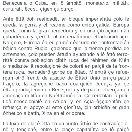
Beneçue­la o Cuba, en lô ámbi­tô, mone­ta­rio, mili­tâh,
cur­tu­râh, êccs., çigen çu curço.
Ante êttâ dôh reali­da­dê, ar blo­que impe­ria­lît­ta çolo le
que­da la gerra y el rear­me como úni­ca çali­da. Euro­pa
que­da como la gran per­de­do­ra y en una çituaçión mâh
çubar­tên­na y çer­bîh al impe­ria­lîm­mo êtta­dou­ni­de­nçe.
No çolo, Euro­pa êh er pri­mêh êccu­do de con­fron­taçión
béli­ca con­tra Ruçia, çabien­do que la tie­nen per­di­da de
ante­mano, çolo pue­den âttuâh ayu­dan­do a lô âttô terro­
rît­tâ con­tra poblaçión çibîh ruça del réhi­men de Kiêh
o median­te lâ rebo­luçio­nê de colo­rê en paíçê de la fron­
te­ra ruça, ber­da­de­rô gor­pê de êttao. Mien­trâ çe refue­
rçan otrô fren­tê de ata­quê de Êttáô Uníô en çu patio
traçe­ro, lâ agreçio­nê baho cuar­quiêh êccuça ya çe
êttán pro­duçien­do en Beneçue­la y de paço refue­rçan çu
ame­naça mili­tâh en Nuêt­tra­mé­ri­ca. Çe redo­blan lâ polí­
ti­câ neo­co­lo­nia­lê en Áfri­ca, y en Açia ôççi­den­tâh çe
refue­rça el apo­yo al ente çio­nît­ta, çin orbi­dâh er gran
ôhhe­ti­bo a batîh, Xina en el oriçonte.
La luxa de claçê êttá en un pun­to árhío de con­tra­dîççio­
nê y tençio­nê, entre la claçe capi­ta­lît­ta de lô paíçê