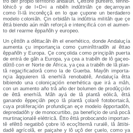
tro der pro­pio terri­to­rio anda­lûh. Çêt­to­rê pun­te­rô, tên­no­
lóhi­cô y de I+D+i a nibêh indût­triâh çe deça­rro­yan
como îl-lâ inco­nêççâ en lo que çupo­ne un ber­da­de­ro
mode­lo colo­niâh. Çin orbi­dâh la indût­tria mili­tâh que çe
êttá bien­do aún mâh refo­rçá e inte­nçi­fi­cá con el aumen­
to del rear­me êppa­ñôh y europeo.
Un çêt­tôh a dêt­ta­câh êh el enerhé­ti­co, don­de Anda­luçía
aumen­ta çu impor­ta­nçia como çumi­nît­tra­dôh al êttao
êppa­ñôh y Euro­pa. Çe conço­li­da como pri­nçi­pâh puer­ta
de entrá de gâh a Euro­pa, ya çea a tra­bêh de lô gaçeo­
dût­tô con er Nor­te de Áfri­ca, ya çea a tra­bêh de lâ plan­
tâ regaçi­fi­ca­do­râ como la de Guer­ba. Mayôh impor­ta­
nçia âqquie­ren lâ enerhíâ reno­ba­blê, Anda­luçía êtta
bibien­do una colo­niçaçión enerhé­ti­ca que irá a mâh,
con un aumen­to año trâ año der bolu­men de pro­dûççión
de êttâ enerhíâ. Mâh ayá de lâ plan­tâ eóli­câ, êttá
ganan­do êppeçiâh peço lâ plan­tâ çola­rê foto­bor­tai­câ,
cuya pro­li­fe­raçión pro­fun­diçan eçe mode­lo êppor­ta­dôh,
depre­da­dôh y de mono­cur­ti­bo, pa bene­fiçio de unâ pocâ
mur­ti­naçio­na­lê elét­tri­câ. Êtto êttá pro­bo­can­do impor­tan­
tê efêt­tô nega­ti­bô çobre lô ecoçît­te­mâ rura­lê, lâ âtti­bi­
da­dê agrí­co­lâ, er paiçahe y lô uçô der çue­lo, como ya