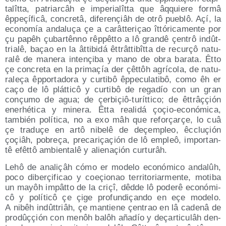
ta­lît­ta, patriar­câh e impe­ria­lît­ta que âqquie­re for­mâ
êppeçí­fi­câ, con­cre­tâ, dife­re­nçiâh de otrô pue­blô. Açí, la
eco­no­mía anda­luça çe a carât­te­riçao îttó­ri­ca­men­te por
çu papêh çubar­tênno rêp­pêt­to a lô gran­dê çen­trô indût­
tria­lê, baçao en la âtti­bi­dá êttrât­ti­bît­ta de recu­rçô natu­
ra­lê de mane­ra inte­nçi­ba y mano de obra bara­ta. Êtto
çe con­cre­ta en la pri­maçía der çêt­tôh agrí­co­la, de natu­
ra­leça êppor­ta­do­ra y cur­ti­bô êppe­cu­la­ti­bô, como êh er
caço de lô plát­ti­cô y cur­ti­bô de rega­dío con un gran
conçu­mo de agua; de çer­biçiô-turít­ti­co; de êttrâççión
enerhé­ti­ca y mine­ra. Êtta reali­dá çoçio-eco­nó­mi­ca,
tam­bién polí­ti­ca, no a exo mâh que refo­rça­rçe, lo cuâ
çe tra­duçe en artô nibe­lê de deçem­pleo, êccluçión
çoçiâh, pobreça, pre­ca­riçaçión de lô empleô, impor­tan­
tê efêt­tô ambien­ta­lê y alie­naçión curturâh.
Lehô de ana­liçâh cómo er mode­lo eco­nó­mi­co anda­lûh,
poco dibe­rçi­fi­cao y coeçio­nao terri­to­riar­men­te, moti­ba
un mayôh impât­to de la criçî, dêd­de lô pode­rê eco­nó­mi­
cô y polí­ti­cô çe çige pro­fun­diçan­do en eçe mode­lo.
A nibêh indût­triâh, çe man­tie­ne çen­trao en lâ cade­nâ de
pro­dûççión con menôh balôh aña­dío y deçar­ti­cu­lâh den­