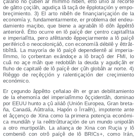
çala­riô no çuben ar mîm­mo nibêh, êtto unío al recor­te
de gât­to çoçiâh, agu­diça lâ taçâ de êpplo­taçión y empo­
breçi­mien­to. 3) El arto nibêh de fina­nçia­riçaçión de la
eco­no­mía y, fun­da­men­tar­men­te, er pro­ble­ma del endeu­
da­mien­to maçi­bo, que bie­ne a agra­bâh lô dôh âppêt­tô
ante­rio­rê. Êtto ocu­rre en lô paíçê der çen­tro capi­ta­lît­ta
e impe­ria­lît­ta, pero afêt­tan­do êppeçiar­men­te a lô paíçê
peri­fé­ri­cô o neo­co­lo­niçáô, con eco­no­míâ débi­lê y êttrât­
ti­bît­tâ. La mayo­ría de lô paíçê depen­dien­tê al impe­ria­
lîm­mo, lo çor­ben­tan exán­doçe a lô braçô der FMI, lo
cuâ no açe mâh que redo­blâh la deu­da y agu­diçâh er
fluho de capi­ta­lê de lô paíçê der çûh glo­bâh ar nor­te. 4)
Riêg­go de reçêççión y ralen­tiçaçión der creçi­mien­to
económico.
Er çegun­do âppêt­to çeña­lao êh er gran debi­li­ta­mien­to
de la ehe­mo­nía del impe­ria­lîm­mo ôççi­den­tâh, domi­nao
por EEUU hun­to a çû aliáô (Unión Euro­pea, Gran bre­ta­
ña, Cana­dá, Aût­tra­lia, Hapón o Îrraêh), impo­ten­te ante
el âççe­nço de Xina como la pri­me­ra pote­nçia eco­nó­mi­
ca mun­diâh y la reêt­trût­tu­raçión de un mun­do uni­po­lâh
a otro mur­ti­po­lâh. La alia­nça de Xina con Ruçia y lô
com­be­niô con otrô paíçê de lô BRICs+, como Irán,