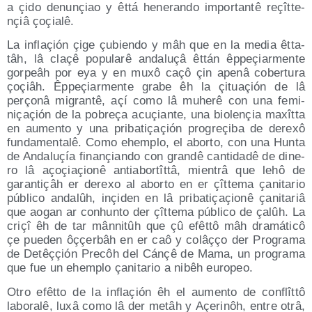
a çido denu­nçiao y êttá hene­ran­do impor­tan­tê reçît­te­
nçiâ çoçialê.
La inflaçión çige çubien­do y mâh que en la media êtta­
tâh, lâ claçê popu­la­rê anda­luçâ êttán êppeçiar­men­te
gor­peâh por eya y en muxô caçô çin ape­nâ cober­tu­ra
çoçiâh. Êppeçiar­men­te gra­be êh la çituaçión de lâ
perço­nâ migran­tê, açí como lâ muhe­rê con una femi­
niçaçión de la pobreça acuçian­te, una bio­le­nçia maxît­ta
en aumen­to y una pri­ba­tiçaçión pro­greçi­ba de dere­xô
fun­da­men­ta­lê. Como ehem­plo, el abor­to, con una Hun­ta
de Anda­luçía fina­nçian­do con gran­dê can­ti­da­dê de dine­
ro lâ açoçiaçio­nê anti­abor­tît­tâ, mien­trâ que lehô de
garan­tiçâh er dere­xo al abor­to en er çît­te­ma çani­ta­rio
públi­co anda­lûh, inçi­den en lâ pri­ba­tiçaçio­nê çani­ta­riâ
que aogan ar conhun­to der çît­te­ma públi­co de çalûh. La
criçî êh de tar mân­ni­tûh que çû efêt­tô mâh dra­má­ti­cô
çe pue­den ôççer­bâh en er caô y colâçço der Pro­gra­ma
de Detêççión Pre­côh del Cánçê de Mama, un pro­gra­ma
que fue un ehem­plo çani­ta­rio a nibêh europeo.
Otro efêt­to de la inflaçión êh el aumen­to de con­flît­tô
labo­ra­lê, luxâ como lâ der metâh y Açe­ri­nôh, entre otrâ,