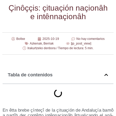
Çinôççis: çituaçión naçio­nâh
e intênnaçionâh
Boltxe
2025-10-19
No hay comentarios
Azkenak
,
Berriak
[jp_post_view]
Irakurtzeko denbora / Tiempo de lectura: 5 min.
Tabla de contenidos
En êtta bre­be çín­teçî de la çituaçión de Anda­luçía bamô
a par­tîh der con­têt­to intên­naçio­nâh âttua­liçan­do el aná­