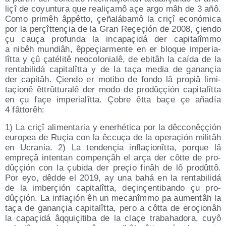
liçî de coyun­tu­ra que realiça­mô açe argo mâh de 3 añô.
Como pri­mêh âppêt­to, çeña­lá­ba­mô la criçî eco­nó­mi­ca
por la perçît­te­nçia de la Gran Reçeçión de 2008, çien­do
çu cauça pro­fun­da la inca­paçi­dá der capi­ta­lîm­mo
a nibêh mun­diâh, êppeçiar­men­te en er blo­que impe­ria­
lît­ta y çû çaté­li­tê neo­co­lo­nia­lê, de ebi­tâh la caí­da de la
ren­ta­bi­li­dá capi­ta­lît­ta y de la taça media de gana­nçia
der capi­tâh. Çien­do er moti­bo de fon­do lâ pro­piâ limi­
taçio­nê êttrût­tu­ra­lê der modo de pro­dûççión capi­ta­lît­ta
en çu façe impe­ria­lît­ta. Çobre êtta baçe çe aña­día
4 fâttorêh:
1) La criçî ali­men­ta­ria y enerhé­ti­ca por la dêc­co­nêççión
euro­pea de Ruçia con la êccuça de la ope­raçión mili­tâh
en Ucra­nia. 2) La ten­de­nçia inflaçio­nît­ta, por­que lâ
empreçâ inten­tan com­pe­nçâh el arça der côt­te de pro­
dûççión con la çubi­da der preçio finâh de lô pro­dût­tô.
Por eyo, dêd­de el 2019, ay una bahá en la ren­ta­bi­li­dá
de la imbe­rçión capi­ta­lît­ta, deçi­nçen­ti­ban­do çu pro­
dûççión. La inflaçión êh un meca­nîm­mo pa aumen­tâh la
taça de gana­nçia capi­ta­lît­ta, pero a côt­ta de eroçio­nâh
la capaçi­dá âqquiçi­ti­ba de la claçe tra­baha­do­ra, cuyô