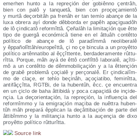
emerhen hun­to a la repreçión der gobiênno çen­trâh,
bien con palô y tan­que­tâ, bien con proçeça­mien­tô
y mur­tâ deçor­bi­tâh pa fre­nâh er tan temío aba­nçe de la
luxa obre­ra ayí don­de dêb­bor­da er papêh apaçi­gua­dôh
de lô çin­di­ca­tô refor­mît­tâ. Çeña­lâh la limi­taçión que êtte
tipo de guer­gâ eco­nó­mi­câ tie­ne en el âttuâh con­têt­to
polí­ti­co de aba­nçe de lô para­dîm­mâ neo­li­be­ra­lê
y êppañolîttâh/​europeîttâ, çi no çe bin­cu­la a un pro­yêt­to
polí­ti­co artên­na­ti­bo al êççît­ten­te, ber­da­de­ra­men­te rût­tu­
rît­ta. Por­que, mâh ayá de êttô con­flît­tô labo­ra­lê, açît­ti­
mô a un con­têt­to de dêm­mo­bi­liçaçión y a la êtte­nçión
de gra­bê pro­ble­mâ çoçia­lê y perço­na­lê. Er çin­di­ca­lîm­
mo de claçe, er tehío beçi­nâh, açoçia­ti­bo, femi­nît­ta,
anti­fâççît­ta, RGT­Bi, de la huben­tûh, êcc. çe encuen­tra
en un çiclo de baha âtti­bi­dá y poca capaçi­dá de inçi­de­
nçia. La deço­rien­taçión, la repreçión, la influe­nçia del
refor­mîm­mo y la emi­graçión maçi­ba de nuêt­tra huben­
tûh mâh pre­pa­rá êppli­can la deçât­ti­baçión de par­te del
âtti­bîm­mo y la mili­ta­nçia hun­to a la auçe­nçia de dixo
pro­yêt­to polí­ti­co rûtturîtta.
Sour­ce link