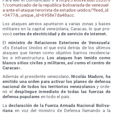
Para leer el Comu­ni­ca­do ir a
https://​boltxe​.eus/​2​0​2​6​/​0​
1​/​c​o​m​u​n​i​c​a​d​o​-​d​e​-​l​a​-​r​e​p​u​b​l​i​c​a​-​b​o​l​i​v​a​r​i​a​d​a​-​d​e​-​v​e​n​e​z​u​e​l​
a​-​a​n​t​e​-​e​l​-​a​t​a​q​u​e​-​t​e​r​o​r​i​s​t​a​-​d​e​-​e​s​t​a​d​o​s​-​u​n​i​d​o​s​/​?​f​e​e​d​_​i​d​
=​3​4​7​7​
&
​_​u​n​i​q​u​e​_​i​d​=​6​9​5​8​e​7​d​a​4​8​acc
.
Los ata­ques aéreos apun­ta­ron a varias zonas y bases
mili­ta­res en la capi­tal vene­zo­la­na, Cara­cas, lo que pro­
vo­có
cor­tes de elec­tri­ci­dad y de ser­vi­cio de internet.
El
minis­tro de Rela­cio­nes Exte­rio­res de Vene­zue­la
:
«Es Esta­dos Uni­dos el que está detrás de los últi­mos
ata­ques que tie­nen como obje­ti­vo barrios resi­den­cia­
les e infra­es­truc­tu­ra.
Los ata­ques han teni­do como
blan­co sitios civi­les y mili­ta­res, así como el cen­tro de
Cara­cas
».
Ade­más el pre­si­den­te vene­zo­lano,
Nico­lás Madu­ro, ha
emi­ti­do una orden para acti­var los pla­nes de defen­sa
nacio­nal de todos los terri­to­rios vene­zo­la­nos
y orde­
nó el
des­plie­gue inme­dia­to de todas las fuer­zas de
defen­sa popu­la­res
en todo el país.
La
decla­ra­ción de la Fuer­za Arma­da Nacio­nal Boli­va­
ria­na
en voz del minis­tro de Defen­sa lla­man­do a la