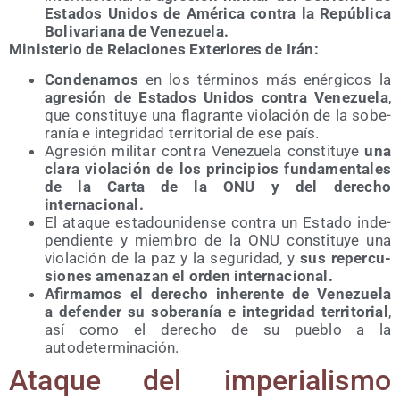
Esta­dos Uni­dos de Amé­ri­ca con­tra la Repú­bli­ca
Boli­va­ria­na de Venezuela.
Minis­te­rio de Rela­cio­nes Exte­rio­res de Irán:
Con­de­na­mos
en los tér­mi­nos más enér­gi­cos la
agre­sión de Esta­dos Uni­dos con­tra Vene­zue­la
,
que cons­ti­tu­ye una fla­gran­te vio­la­ción de la sobe­
ra­nía e inte­gri­dad terri­to­rial de ese país.
Agre­sión mili­tar con­tra Vene­zue­la cons­ti­tu­ye
una
cla­ra vio­la­ción de los prin­ci­pios fun­da­men­ta­les
de la Car­ta de la ONU y del dere­cho
internacional.
El ata­que esta­dou­ni­den­se con­tra un Esta­do inde­
pen­dien­te y miem­bro de la ONU cons­ti­tu­ye una
vio­la­ción de la paz y la segu­ri­dad, y
sus reper­cu­
sio­nes ame­na­zan el orden internacional.
Afir­ma­mos el dere­cho inhe­ren­te de Vene­zue­la
a defen­der su sobe­ra­nía e inte­gri­dad terri­to­rial
,
así como el dere­cho de su pue­blo a la
autodeterminación.
Ata­que del impe­ria­lis­mo