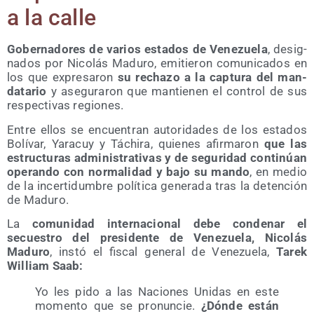
a la calle
Gober­na­do­res de varios esta­dos de Vene­zue­la
, desig­
na­dos por Nico­lás Madu­ro, emi­tie­ron comu­ni­ca­dos en
los que expre­sa­ron
su recha­zo a la cap­tu­ra del man­
da­ta­rio
y ase­gu­ra­ron que man­tie­nen el con­trol de sus
res­pec­ti­vas regiones.
Entre ellos se encuen­tran auto­ri­da­des de los esta­dos
Bolí­var, Yara­cuy y Táchi­ra, quie­nes afir­ma­ron
que las
estruc­tu­ras admi­nis­tra­ti­vas y de segu­ri­dad con­ti­núan
ope­ran­do con nor­ma­li­dad y bajo su man­do
, en medio
de la incer­ti­dum­bre polí­ti­ca gene­ra­da tras la deten­ción
de Maduro.
La
comu­ni­dad inter­na­cio­nal debe con­de­nar el
secues­tro del pre­si­den­te de Vene­zue­la, Nico­lás
Madu­ro
, ins­tó el fis­cal gene­ral de Vene­zue­la,
Tarek
William Saab:
Yo les pido a las Nacio­nes Uni­das en este
momen­to que se pro­nun­cie.
¿Dón­de están