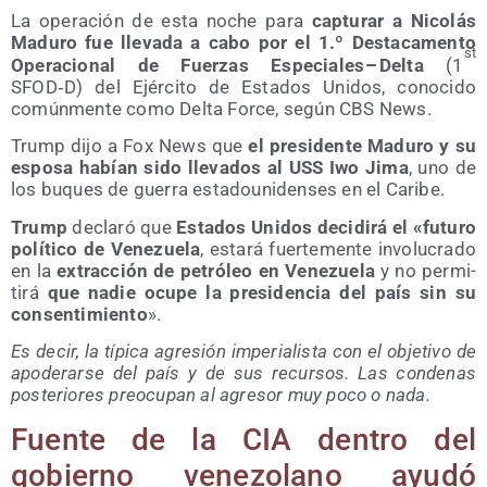
La ope­ra­ción de esta noche para
cap­tu­rar a Nico­lás
Madu­ro fue lle­va­da a cabo por el 1.º Des­ta­ca­men­to
st
Ope­ra­cio­nal de Fuer­zas Espe­cia­les – Del­ta
(1
SFOD‑D) del Ejér­ci­to de Esta­dos Uni­dos, cono­ci­do
común­men­te como Del­ta For­ce, según CBS News.
Trump dijo a Fox News que
el pre­si­den­te Madu­ro y su
espo­sa habían sido lle­va­dos al USS Iwo Jima
, uno de
los buques de gue­rra esta­dou­ni­den­ses en el Caribe.
Trump
decla­ró que
Esta­dos Uni­dos deci­di­rá el «futu­ro
polí­ti­co de Vene­zue­la
, esta­rá fuer­te­men­te invo­lu­cra­do
en la
extrac­ción de petró­leo en Vene­zue­la
y no per­mi­
ti­rá
que nadie ocu­pe la pre­si­den­cia del país sin su
con­sen­ti­mien­to
».
Es decir, la típi­ca agre­sión impe­ria­lis­ta con el obje­ti­vo de
apo­de­rar­se del país y de sus recur­sos. Las con­de­nas
pos­te­rio­res preo­cu­pan al agre­sor muy poco o nada.
Fuen­te de la CIA den­tro del
gobierno vene­zo­lano ayu­dó