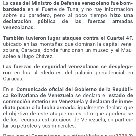
La
casa del Minis­tro de Defen­sa vene­zo­lano fue bom­
bar­dea­da
en el Fuer­te de Tuna, y no hay infor­ma­ción
sobre su para­de­ro, pero al poco tiem­po
hizo una
decla­ra­ción públi­ca de las fuer­zas arma­das
venezolanas.
Tam­bién tuvie­ron lugar ata­ques con­tra el Cuar­tel 4F
,
ubi­ca­do en las mon­ta­ñas que domi­nan la capi­tal vene­
zo­la­na, Cara­cas, don­de fun­cio­nan un museo y el Mau­
so­leo a Hugo Chávez.
Las fuer­zas de segu­ri­dad vene­zo­la­nas se des­ple­ga­
ron
en los alre­de­do­res del pala­cio pre­si­den­cial en
Caracas.
En el
Comu­ni­ca­do ofi­cial del Gobierno de la Repú­bli­
ca Boli­va­ria­na de Vene­zue­la
se decla­ra el
esta­do de
con­mo­ción exte­rior en Vene­zue­la y decla­ran de inme­
dia­to pasar a la lucha arma­da.
igual­men­te decla­ra que
el obje­ti­vo de este ata­que no es otro que apo­de­rar­se
de los recur­sos estra­té­gi­cos de Vene­zue­la, en par­ti­cu­
lar su petró­leo y sus minerales.