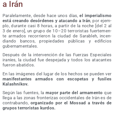
a Irán
Para­le­la­men­te, des­de hace unos días,
el impe­ria­lis­mo
está crean­do des­ór­de­nes y ata­can­do a Irán
, por ejem­
plo, duran­te casi 8 horas, a par­tir de la noche [del 2 al
3 de enero], un gru­po de 10 – 20 terro­ris­tas fuer­te­men­
te arma­dos reco­rrie­ron la ciu­dad de Sara­bleh, incen­
dian­do ban­cos, pro­pie­da­des públi­cas y edi­fi­cios
gubernamentales.
Des­pués de la inter­ven­ción de las Fuer­zas Espe­cia­les
ira­níes, la ciu­dad fue des­pe­ja­da y todos los ata­can­tes
fue­ron abatidos.
En las imá­ge­nes del lugar de los hechos se pue­den ver
mani­fes­tan­tes arma­dos con esco­pe­tas y fusi­les
Kalashnikov.
Según las fuen­tes, la
mayor par­te del arma­men­to
que
lle­ga a las zonas fron­te­ri­zas occi­den­ta­les de Irán es de
con­tra­ban­do,
orga­ni­za­do por el Mos­sad a tra­vés de
gru­pos terro­ris­tas kurdos.