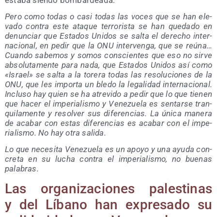
Pero como todas o casi todas las voces que se han ele­
va­do con­tra este ata­que terro­ris­ta se han que­da­do en
denun­ciar que Esta­dos Uni­dos se sal­ta el dere­cho inter­
na­cio­nal, en pedir que la ONU inter­ven­ga, que se reúna…
Cuan­do sabe­mos y somos cons­cien­tes que eso no sir­ve
abso­lu­ta­men­te para nada, que Esta­dos Uni­dos así como
«Israel» se sal­ta a la tore­ra todas las reso­lu­cio­nes de la
ONU, que les impor­ta un ble­do la lega­li­dad inter­na­cio­nal.
Inclu­so hay quien se ha atre­vi­do a pedir que lo que tie­nen
que hacer el impe­ria­lis­mo y Vene­zue­la es sen­tar­se tran­
qui­la­men­te y resol­ver sus dife­ren­cias. La úni­ca mane­ra
de aca­bar con estas dife­ren­cias es aca­bar con el impe­
ria­lis­mo. No hay otra salida.
Lo que nece­si­ta Vene­zue­la es un apo­yo y una ayu­da con­
cre­ta en su lucha con­tra el impe­ria­lis­mo, no bue­nas
palabras.
Las orga­ni­za­cio­nes pales­ti­nas
y del Líbano han expre­sa­do su