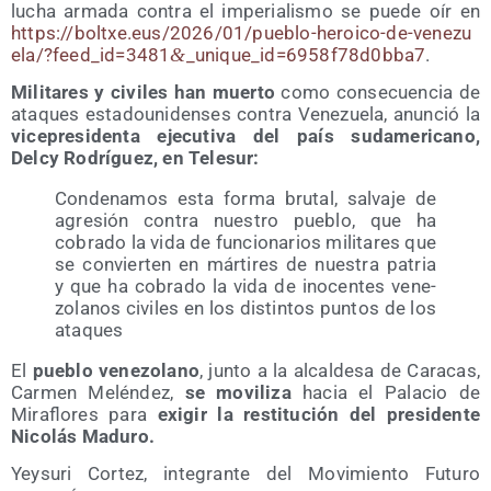
lucha arma­da con­tra el impe­ria­lis­mo se pue­de oír en
https://​boltxe​.eus/​2​0​2​6​/​0​1​/​p​u​e​b​l​o​-​h​e​r​o​i​c​o​-​d​e​-​v​e​n​e​z​u​
e​l​a​/​?​f​e​e​d​_​i​d​=​3​4​8​1​
&
​_​u​n​i​q​u​e​_​i​d​=​6​9​5​8​f​7​8​d​0​b​ba7
.
Mili­ta­res y civi­les han muer­to
como con­se­cuen­cia de
ata­ques esta­dou­ni­den­ses con­tra Vene­zue­la, anun­ció la
vice­pre­si­den­ta eje­cu­ti­va del país sud­ame­ri­cano,
Delcy Rodrí­guez, en Telesur:
Con­de­na­mos esta for­ma bru­tal, sal­va­je de
agre­sión con­tra nues­tro pue­blo, que ha
cobra­do la vida de fun­cio­na­rios mili­ta­res que
se con­vier­ten en már­ti­res de nues­tra patria
y que ha cobra­do la vida de ino­cen­tes vene­
zo­la­nos civi­les en los dis­tin­tos pun­tos de los
ataques
El
pue­blo vene­zo­lano
, jun­to a la alcal­de­sa de Cara­cas,
Car­men Melén­dez,
se movi­li­za
hacia el Pala­cio de
Mira­flo­res para
exi­gir la res­ti­tu­ción del pre­si­den­te
Nico­lás Maduro.
Yey­su­ri Cor­tez, inte­gran­te del Movi­mien­to Futu­ro