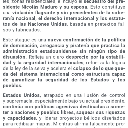
les, zonas resi­den­cia­les, e inclu­yó el
secues­tro del pre­
si­den­te Nico­lás Madu­ro y su espo­sa.
Esto cons­ti­tu­ye
una
vio­la­ción fla­gran­te y sin pre­ce­den­tes de la sobe­
ra­nía nacio­nal, el dere­cho inter­na­cio­nal y los esta­tu­
tos de las Nacio­nes Uni­das
, basa­da en pre­tex­tos fal­
sos y fabricados.
Este ata­que es una
nue­va con­fir­ma­ción de la polí­ti­ca
de domi­na­ción, arro­gan­cia y pira­te­ría que prac­ti­ca la
admi­nis­tra­ción esta­dou­ni­den­se sin nin­gún tipo de
disua­sión.
Refle­ja un cla­ro
des­pre­cio por la esta­bi­li­
dad y la segu­ri­dad inter­na­cio­na­les
, refuer­za la lógi­ca
de la ley de la sel­va y ace­le­ra el
colap­so de lo que que­
da del sis­te­ma inter­na­cio­nal como estruc­tu­ra capaz
de garan­ti­zar la segu­ri­dad de los Esta­dos y los
pueblos.
Esta­dos Uni­dos
, atra­pa­do en una ilu­sión de con­trol
y supre­ma­cía, espe­cial­men­te bajo su actual pre­si­den­te,
con­ti­núa con polí­ti­cas agre­si­vas des­ti­na­das a some­
ter a nacio­nes y pue­blos libres, saquear sus rique­zas
y capa­ci­da­des
, y lide­rar pro­yec­tos béli­cos dise­ña­dos
para redi­bu­jar mapas. Mien­tras afir­ma fal­sa­men­te pro­