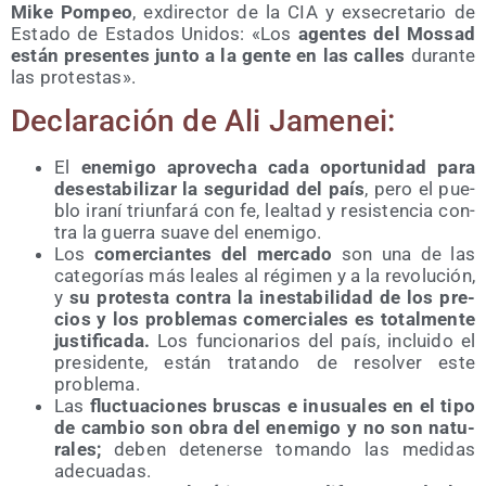
Mike Pom­peo
, exdi­rec­tor de la CIA y exse­cre­ta­rio de
Esta­do de Esta­dos Uni­dos: «Los
agen­tes del Mos­sad
están pre­sen­tes jun­to a la gen­te en las calles
duran­te
las protestas».
Decla­ra­ción de Ali Jamenei:
El
enemi­go apro­ve­cha cada opor­tu­ni­dad para
des­es­ta­bi­li­zar la segu­ri­dad del país
, pero el pue­
blo ira­ní triun­fa­rá con fe, leal­tad y resis­ten­cia con­
tra la gue­rra sua­ve del enemigo.
Los
comer­cian­tes del mer­ca­do
son una de las
cate­go­rías más lea­les al régi­men y a la revo­lu­ción,
y
su pro­tes­ta con­tra la ines­ta­bi­li­dad de los pre­
cios y los pro­ble­mas comer­cia­les es total­men­te
jus­ti­fi­ca­da.
Los fun­cio­na­rios del país, inclui­do el
pre­si­den­te, están tra­tan­do de resol­ver este
problema.
Las
fluc­tua­cio­nes brus­cas e inusua­les en el tipo
de cam­bio son obra del enemi­go y no son natu­
ra­les;
deben dete­ner­se toman­do las medi­das
adecuadas.