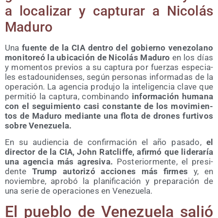
a loca­li­zar y cap­tu­rar a Nico­lás
Maduro
Una
fuen­te de la CIA den­tro del gobierno vene­zo­lano
moni­to­reó la ubi­ca­ción de Nico­lás Madu­ro
en los días
y momen­tos pre­vios a su cap­tu­ra por fuer­zas espe­cia­
les esta­dou­ni­den­ses, según per­so­nas infor­ma­das de la
ope­ra­ción. La agen­cia pro­du­jo la inte­li­gen­cia cla­ve que
per­mi­tió la cap­tu­ra, com­bi­nan­do
infor­ma­ción huma­na
con el segui­mien­to casi cons­tan­te de los movi­mien­
tos de Madu­ro median­te una flo­ta de dro­nes fur­ti­vos
sobre Venezuela.
En su audien­cia de con­fir­ma­ción el año pasa­do,
el
direc­tor de la CIA, John Rat­clif­fe, afir­mó que lide­ra­ría
una agen­cia más agre­si­va.
Pos­te­rior­men­te, el pre­si­
den­te
Trump auto­ri­zó accio­nes más fir­mes
y, en
noviem­bre, apro­bó la pla­ni­fi­ca­ción y pre­pa­ra­ción de
una serie de ope­ra­cio­nes en Venezuela.
El pue­blo de Vene­zue­la salió