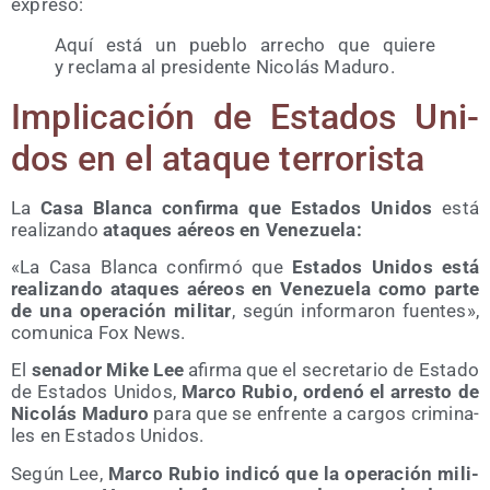
expresó:
Aquí está un pue­blo arre­cho que quie­re
y recla­ma al pre­si­den­te Nico­lás Maduro.
Impli­ca­ción de Esta­dos Uni­
dos en el ata­que terrorista
La
Casa Blan­ca con­fir­ma que Esta­dos Uni­dos
está
rea­li­zan­do
ata­ques aéreos en Venezuela:
«La Casa Blan­ca con­fir­mó que
Esta­dos Uni­dos está
rea­li­zan­do ata­ques aéreos en Vene­zue­la como par­te
de una ope­ra­ción mili­tar
, según infor­ma­ron fuen­tes»,
comu­ni­ca Fox News.
El
sena­dor Mike Lee
afir­ma que el secre­ta­rio de Esta­do
de Esta­dos Uni­dos,
Mar­co Rubio, orde­nó el arres­to de
Nico­lás Madu­ro
para que se enfren­te a car­gos cri­mi­na­
les en Esta­dos Unidos.
Según Lee,
Mar­co Rubio indi­có que la ope­ra­ción mili­