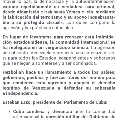
mo­ver la paz, la demo­cra­cia y la auto­de­ter­mi­na­ción,
expo­ne repe­ti­da­men­te su ver­da­de­ra cara cri­mi­nal,
des­de Afga­nis­tán e Irak has­ta Yemen e Irán, median­te
la fabri­ca­ción del terro­ris­mo y su apo­yo inque­bran­ta­
ble a su pro­te­gi­do «Israel»
, con quien com­par­te la
agre­sión y las prác­ti­cas coloniales.
En lugar de levan­tar­se para recha­zar esta inti­mi­da­
ción esta­dou­ni­den­se, la comu­ni­dad inter­na­cio­nal se
ha reple­ga­do en un ver­gon­zo­so silen­cio.
La agre­sión
actual con­tra Vene­zue­la repre­sen­ta una ame­na­za direc­
ta para todos los Esta­dos inde­pen­dien­tes y sobe­ra­nos
que se nie­gan a some­ter­se y a ser dominados.
Hez­bo­llah hace un lla­ma­mien­to a todos los paí­ses,
gobier­nos, pue­blos y fuer­zas libres del mun­do para
que con­de­nen esta agre­sión y apo­yen el dere­cho
legí­ti­mo de Vene­zue­la a defen­der su sobe­ra­nía
e independencia.
Este­ban Lazo, pre­si­den­te del Par­la­men­to de Cuba:
Cuba con­de­na y denun­cia
ante la comu­ni­dad
inter­na­cio­nal la
agre­sión mili­tar del Gobierno de