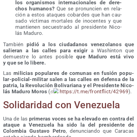
los orga­nis­mos inter­na­cio­na­les de dere­
chos huma­nos?
Que se pro­nun­cien en rela­
ción a estos ata­ques cobar­des que han cau­
sa­do víc­ti­mas mor­ta­les de ino­cen­tes y que
man­tie­nen secues­tra­do al pre­si­den­te Nico­
lás Maduro.
Tam­bién
pidió a los ciu­da­da­nos vene­zo­la­nos que
salie­ran a las calles para exi­gir
a Washin­ton que
demues­tre lo antes posi­ble
que Madu­ro está vivo
y que se lo libere.
Las
mili­cias popu­la­res de comu­nas en fusión popu­
lar-poli­cial-mili­tar salen a las calles en defen­sa de la
patria, la Revo­lu­ción Boli­va­ria­na y el Pre­si­den­te Nico­
lás Madu­ro Moros
(
https://t.me/frontflict/42969
).
Soli­da­ri­dad con Venezuela
Una de las
pri­me­ras voces se ha ele­va­do en con­tra del
ata­que a Vene­zue­la ha sido la del pre­si­den­te de
Colom­bia Gus­ta­vo Petro
, denun­cian­do que Cara­cas
esta­ba sien­do bombardeada.