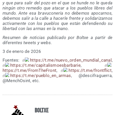
y que para salir del pozo en el que se hun­de no le que­da
nin­gún otro reme­dio que ata­car a los pue­blos libres del
mun­do. Ante esa bra­vu­co­ne­ría no debe­mos apo­car­nos,
debe­mos salir a la calle a hacer­le fren­te y soli­da­ri­zar­nos
acti­va­men­te con los pue­blos que están defen­dien­do su
liber­tad con las armas en la mano.
Resu­men de noti­cias publi­ca­do por Boltxe a par­tir de
dife­ren­tes tweets y webs.
3 de enero de 2026
Fuen­tes:
https://t.me/nuevo_orden_mundial_canal
,
https://t.me/capitalismoesbarbarie
,
https://t.me/FromTheFront
,
https://t.me/frontflict
,
https://t.me/pueblo_en_armas
, @descifraguerra,
@MenchOsint, etc.
Boltxe