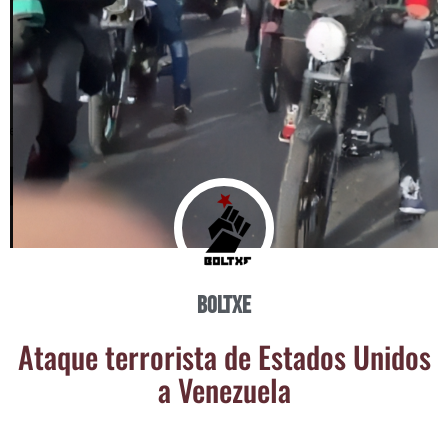
Boltxe
Ata­que terro­ris­ta de Esta­dos Uni­dos
a Venezuela