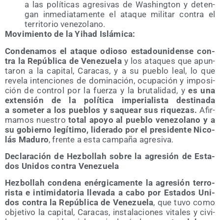
a las polí­ti­cas agre­si­vas de Washing­ton y deten­
gan inme­dia­ta­men­te el ata­que mili­tar con­tra el
terri­to­rio venezolano.
Movi­mien­to de la Yihad Islámica:
Con­de­na­mos el ata­que odio­so esta­dou­ni­den­se con­
tra la Repú­bli­ca de Vene­zue­la
y los ata­ques que apun­
ta­ron a la capi­tal, Cara­cas, y a su pue­blo leal, lo que
reve­la inten­cio­nes de domi­na­ción, ocu­pa­ción y impo­si­
ción de con­trol por la fuer­za y la bru­ta­li­dad, y
es una
exten­sión de la polí­ti­ca impe­ria­lis­ta des­ti­na­da
a some­ter a los pue­blos y saquear sus rique­zas.
Afir­
ma­mos nues­tro
total apo­yo al pue­blo vene­zo­lano y a
su gobierno legí­ti­mo, lide­ra­do por el pre­si­den­te Nico­
lás Madu­ro
, fren­te a esta cam­pa­ña agresiva.
Decla­ra­ción de Hez­bo­llah sobre la agre­sión de Esta­
dos Uni­dos con­tra Venezuela
Hez­bo­llah con­de­na enér­gi­ca­men­te la agre­sión terro­
ris­ta e inti­mi­da­to­ria lle­va­da a cabo por Esta­dos Uni­
dos con­tra la Repú­bli­ca de Vene­zue­la
, que tuvo como
obje­ti­vo la capi­tal, Cara­cas, ins­ta­la­cio­nes vita­les y civi­