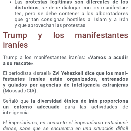
Las
pro­tes­tas legí­ti­mas son dife­ren­tes de los
dis­tur­bios
; se debe dia­lo­gar con los mani­fes­tan­
tes, pero se debe con­te­ner a los albo­ro­ta­do­res
que gri­tan con­sig­nas hos­ti­les al Islam y a Irán
y que apro­ve­chan las protestas.
Trump y los mani­fes­tan­tes
iraníes
Trump a los mani­fes­tan­tes ira­níes: «
Vamos a acu­dir
a su res­ca­te
».
El perio­dis­ta «israe­lí»
Zvi Yehez­ke­li dice que los mani­
fes­tan­tes ira­níes están orga­ni­za­dos, entre­na­dos
y guia­dos por agen­cias de inte­li­gen­cia extran­je­ras
(Mos­sad /​CIA).
Seña­ló que
la diver­si­dad étni­ca de Irán pro­por­cio­na
un entorno ade­cua­do
para las acti­vi­da­des de
inteligencia.
El impe­ria­lis­mo, en con­cre­to el impe­ria­lis­mo esta­dou­ni­
den­se, sabe que se encuen­tra en una situa­ción difí­cil