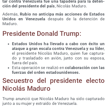
tar con­tra Vene­zue­la fue una tapa­de­ra para la deten­
ción del pre­si­den­te del país
, Nico­lás Maduro.
Ade­más,
Rubio no anti­ci­pa más accio­nes de Esta­dos
Uni­dos en Vene­zue­la
des­pués de la deten­ción de
Maduro.
Pre­si­den­te Donald Trump:
Esta­dos Uni­dos ha lle­va­do a cabo con éxi­to un
ata­que a gran esca­la con­tra Vene­zue­la y su líder
,
el pre­si­den­te Nico­lás Madu­ro, quien fue cap­tu­ra­
do y tras­la­da­do en avión, jun­to con su espo­sa,
fue­ra del país.
Esta ope­ra­ción se reali­zó en
cola­bo­ra­ción con las
fuer­zas del orden estadounidenses.
Secues­tro del pre­si­den­te elec­to
Nico­lás Maduro
Trump anun­ció que Nico­lás Madu­ro ha sido cap­tu­ra­do
jun­to a su mujer y extraí­do de Venezuela.