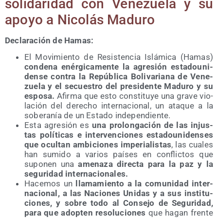
soli­da­ri­dad con Vene­zue­la y su
apo­yo a Nico­lás Maduro
Decla­ra­ción de Hamas:
El Movi­mien­to de Resis­ten­cia Islá­mi­ca (Hamas)
con­de­na enér­gi­ca­men­te la agre­sión esta­dou­ni­
den­se con­tra la Repú­bli­ca Boli­va­ria­na de Vene­
zue­la y el secues­tro del pre­si­den­te Madu­ro y su
espo­sa.
Afir­ma que esto cons­ti­tu­ye una gra­ve vio­
la­ción del dere­cho inter­na­cio­nal, un ata­que a la
sobe­ra­nía de un Esta­do independiente.
Esta agre­sión es
una pro­lon­ga­ción de las injus­
tas polí­ti­cas e inter­ven­cio­nes esta­dou­ni­den­ses
que ocul­tan ambi­cio­nes impe­ria­lis­tas
, las cua­les
han sumi­do a varios paí­ses en con­flic­tos que
supo­nen una
ame­na­za direc­ta para la paz y la
segu­ri­dad internacionales.
Hace­mos un
lla­ma­mien­to a la comu­ni­dad inter­
na­cio­nal, a las Nacio­nes Uni­das y a sus ins­ti­tu­
cio­nes, y sobre todo al Con­se­jo de Segu­ri­dad,
para que adop­ten reso­lu­cio­nes
que hagan fren­te