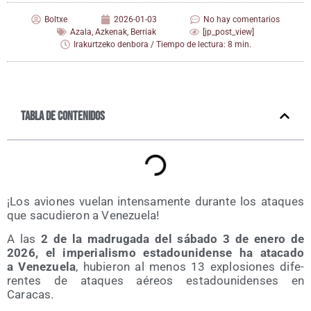
Boltxe
2026-01-03
No hay comentarios
Azala
,
Azkenak
,
Berriak
[jp_post_view]
Irakurtzeko denbora / Tiempo de lectura: 8 min.
Tabla de contenidos
¡Los avio­nes vue­lan inten­sa­men­te duran­te los ata­ques
que sacu­die­ron a Venezuela!
A las
2 de la madru­ga­da del sába­do 3 de enero de
2026, el impe­ria­lis­mo esta­dou­ni­den­se ha ata­ca­do
a Vene­zue­la
, hubie­ron al menos 13 explo­sio­nes dife­
ren­tes de ata­ques aéreos esta­dou­ni­den­ses en
Caracas.